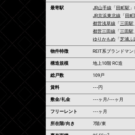
最寄駅
JR山手線
「
田町駅
」
JR京浜東北線
「
田町
都営浅草線
「
三田駅
都営三田線
「
三田駅
ゆりかもめ
「
芝浦ふ
物件特徴
REIT系ブランドマ
構造規模
地上10階 RC造
総戸数
109戸
賃料
---
円
敷金/礼金
---ヶ月
/
---ヶ月
フリーレント
---ヶ月
所在階/向き
7階/東
2