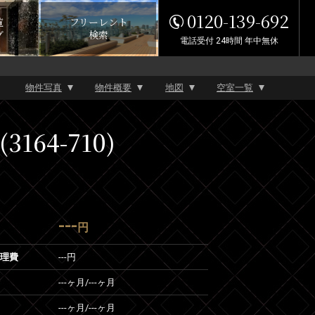
0120-139-692
覧
フリーレント
グ
検索
電話受付 24時間 年中無休
物件写真
物件概要
地図
空室一覧
64-710)
---
円
管理費
---円
---ヶ月
/
---ヶ月
---ヶ月
/
---ヶ月