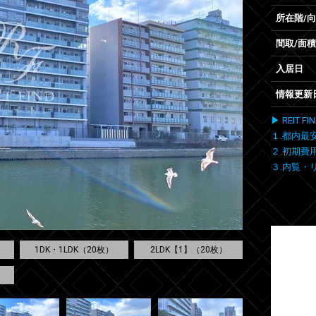
所在階/
間取/面積
入居日
情報更新
▶ REIT
１.都内最
２.初期費
３.内覧・
1DK・1LDK（20枚）
2LDK【1】（20枚）