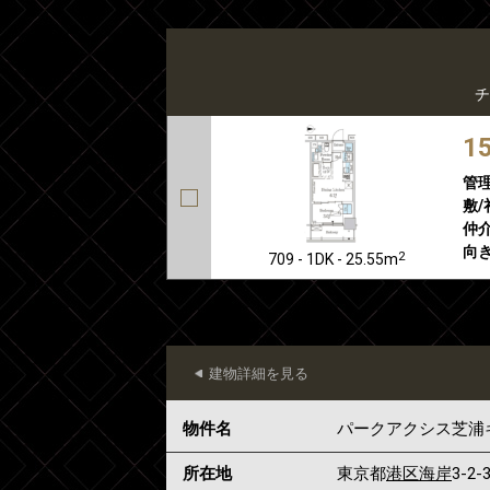
チ
1
管
敷/
仲介
向き
2
709 - 1DK - 25.55m
建物詳細を見る
物件名
パークアクシス芝浦
所在地
東京都
港区
海岸
3-2-