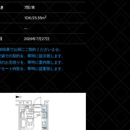
向き
7階/東
2
1DK/25.55m
---
日
2026年7月27日
 FIND特典でお得にご契約くださいませ。
安値での契約を、即時に提示致します。
用のお見積りを、即時に案内致します。
リモート内覧を、即時に提案致します。