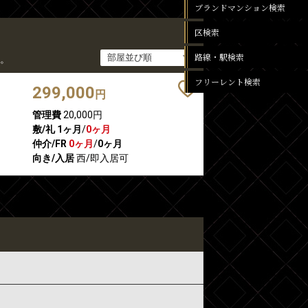
ブランドマンション検索
区検索
路線・駅検索
。
フリーレント検索
299,000
円
管理費
20,000円
敷/礼
1ヶ月
/
0ヶ月
仲介/FR
0ヶ月
/
0ヶ月
向き/入居
西/即入居可