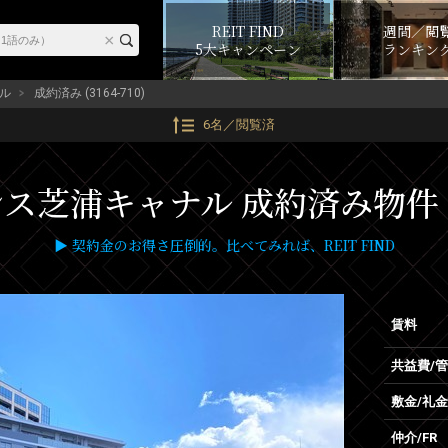
REIT FIND
週間／閲
5大キャンペーン
ランキン
ル
成約済み (3164-710)
6名／閲覧済
芝浦キャナル 成約済み物件 (31
▶ 契約金のお得さ圧倒的。比べてみれば、REIT FIND
賃料
共益費/
敷金/礼金
仲介/FR