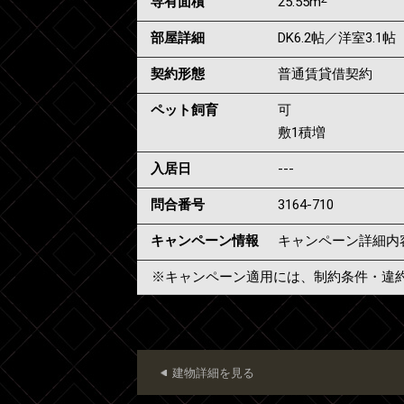
専有面積
25.55m
部屋詳細
DK6.2帖／洋室3.1帖
契約形態
普通賃貸借契約
ペット飼育
可
敷1積増
入居日
---
問合番号
3164-710
キャンペーン情報
キャンペーン詳細内
※キャンペーン適用には、制約条件・違
建物詳細を見る