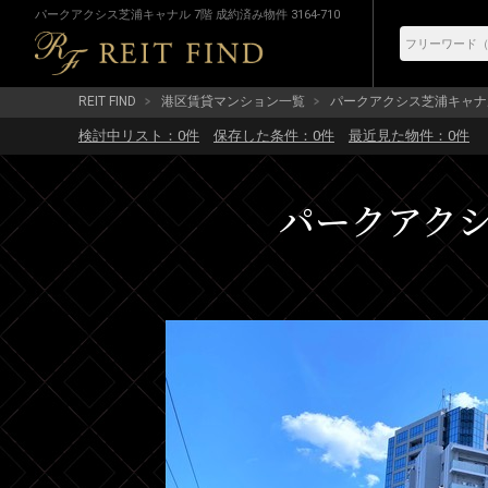
パークアクシス芝浦キャナル 7階 成約済み物件 3164-710
REIT FIND
港区賃貸マンション一覧
パークアクシス芝浦キャナ
検討中リスト：
0
件
保存した条件：
0
件
最近見た物件：
0
件
パークアクシス