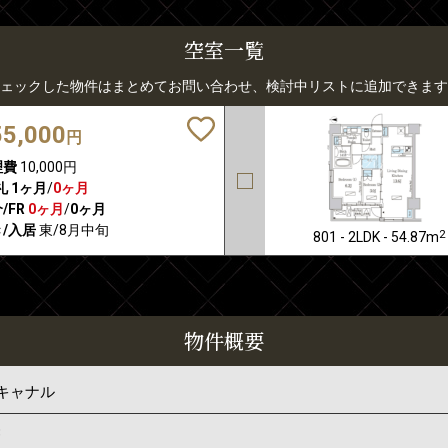
空室一覧
ェックした物件はまとめてお問い合わせ、検討中リストに追加できます
55,000
円
理費
10,000円
礼
1ヶ月
/
0ヶ月
/FR
0ヶ月
/
0ヶ月
/入居
東/8月中旬
2
801 - 2LDK - 54.87m
物件概要
キャナル
3