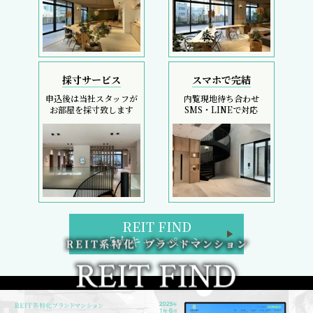
採寸サービス
スマホで完結
申込後は当社スタッフが
内覧現地待ち合わせ
お部屋を採寸致します
SMS・LINEで対応
REIT FIND
5大キャンペーン