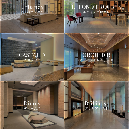
Urbanex
LEFOND PROGRES
アーバネックス
ルフォンプログレ
CASTALIA
ORCHID R
カスタリア
オーキッドレジデンス
Dimus
Brillia ist
ディームス
ブリリアイスト