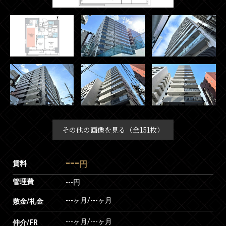
その他の画像を見る（全151枚）
---
賃料
円
管理費
---円
---ヶ月
/
---ヶ月
敷金/礼金
---ヶ月
/
---ヶ月
仲介/FR