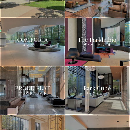
COMFORIA
The Parkhabio
コンフォリア
ザ・パークハビオ
PROUD FLAT
Park Cube
プラウドフラット
パークキューブ