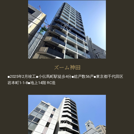
ズーム神田
■2025年2月竣工■小伝馬町駅徒歩4分■総戸数56戸■東京都千代田区
岩本町1-1-8■地上14階 RC造