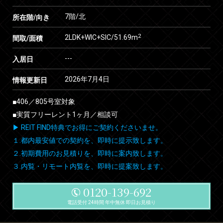
7階/北
所在階/向き
2
2LDK+WIC+SIC/51.69m
間取/面積
---
入居日
2026年7月4日
情報更新日
■406／805号室対象
■実質フリーレント1ヶ月／相談可
▶ REIT FIND特典でお得にご契約くださいませ。
１.都内最安値での契約を、即時に提示致します。
２.初期費用のお見積りを、即時に案内致します。
３.内覧・リモート内覧を、即時に提案致します。
0120-139-692
電話受付 24時間 年中無休 即日お見積り