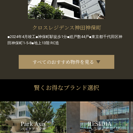
クロスレジデンス神田神保町
■2024年4月竣工■神保町駅徒歩1分■総戸数44戸■東京都千代田区神
田神保町1-5-8■地上13階 RC造
すべてのおすすめ物件を見る
賢くお得なブランド選択
Park Axis
RESIDIA
パークアクシス
レジディア