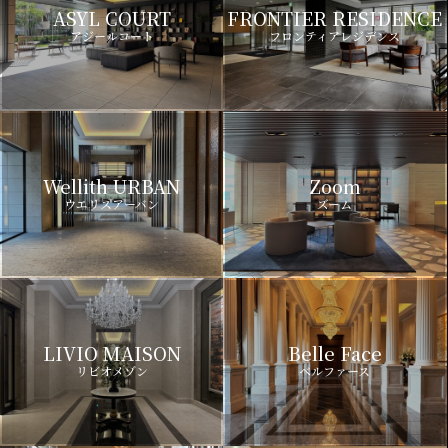
ASYL COURT
FRONTIER RESIDENCE
アジールコート
フロンティアレジデンス
Wellith URBAN
Zoom
ウエリスアーバン
ズーム
LIVIO MAISON
Belle Face
リビオメゾン
ベルファース