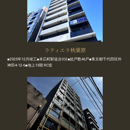
ラティエラ秋葉原
■2025年12月竣工■末広町駅徒歩3分■総戸数46戸■東京都千代田区外
神田4-12-6■地上13階 RC造