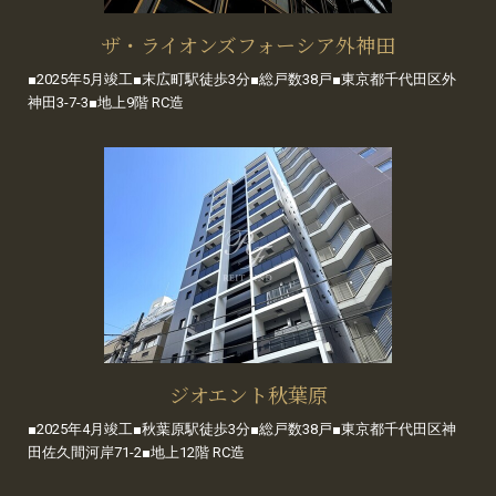
ザ・ライオンズフォーシア外神田
■2025年5月竣工■末広町駅徒歩3分■総戸数38戸■東京都千代田区外
神田3-7-3■地上9階 RC造
ジオエント秋葉原
■2025年4月竣工■秋葉原駅徒歩3分■総戸数38戸■東京都千代田区神
田佐久間河岸71-2■地上12階 RC造