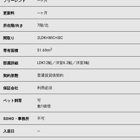
---ヶ月
フリーレント
---ヶ月
更新料
7階/北
所在階/向き
2LDK+WIC+SIC
間取り
2
51.69m
専有面積
LDK12帖／洋室6.2帖／洋室3帖
部屋詳細
普通賃貸借契約
契約形態
利用必須
保証会社
可
ペット飼育
敷1積増
不可
SOHO・事務所
---
入居日