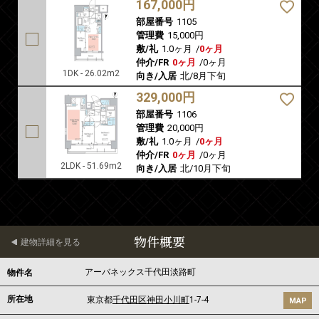
167,000円
部屋番号
1105
管理費
15,000円
敷/礼
1.0ヶ月
/
0ヶ月
仲介/FR
0ヶ月
/
0ヶ月
1DK - 26.02m2
向き/入居
北/8月下旬
329,000円
部屋番号
1106
管理費
20,000円
敷/礼
1.0ヶ月
/
0ヶ月
仲介/FR
0ヶ月
/
0ヶ月
2LDK - 51.69m2
向き/入居
北/10月下旬
物件概要
建物詳細を見る
アーバネックス千代田淡路町
物件名
所在地
東京都
千代田区
神田小川町
1-7-4
MAP