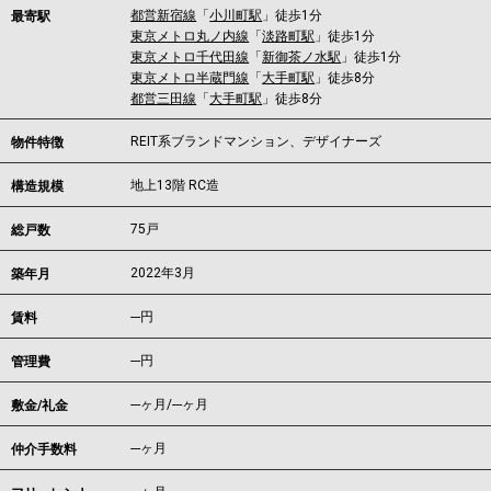
都営新宿線
「
小川町駅
」徒歩1分
最寄駅
東京メトロ丸ノ内線
「
淡路町駅
」徒歩1分
東京メトロ千代田線
「
新御茶ノ水駅
」徒歩1分
東京メトロ半蔵門線
「
大手町駅
」徒歩8分
都営三田線
「
大手町駅
」徒歩8分
REIT系ブランドマンション、デザイナーズ
物件特徴
地上13階 RC造
構造規模
75戸
総戸数
2022年3月
築年月
---
円
賃料
---円
管理費
---ヶ月
/
---ヶ月
敷金/礼金
---ヶ月
仲介手数料