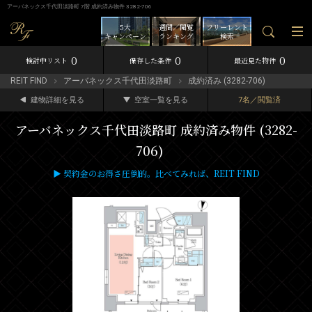
アーバネックス千代田淡路町 7階 成約済み物件 3282-706
5大
週間／閲覧
フリーレント
キャンペーン
ランキング
検索
0
0
0
検討中リスト
保存した条件
最近見た物件
REIT FIND
アーバネックス千代田淡路町
成約済み (3282-706)
建物詳細を見る
空室一覧を見る
7名／閲覧済
アーバネックス千代田淡路町 成約済み物件 (3282-
706)
▶ 契約金のお得さ圧倒的。比べてみれば、REIT FIND