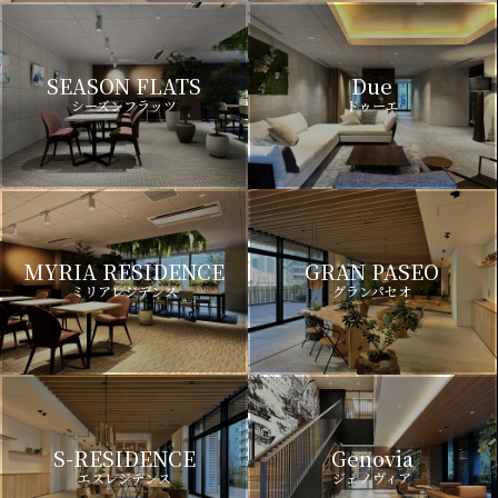
SEASON FLATS
Due
シーズンフラッツ
ドゥーエ
MYRIA RESIDENCE
GRAN PASEO
ミリアレジデンス
グランパセオ
S-RESIDENCE
Genovia
エスレジデンス
ジェノヴィア