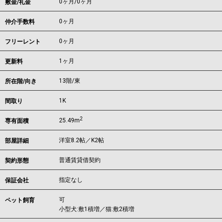
0ヶ月
/
0ヶ月
敷金/礼金
0ヶ月
仲介手数料
0ヶ月
フリーレント
1ヶ月
更新料
13階/東
所在階/向き
1K
間取り
2
25.49m
専有面積
洋室8.2帖／K2帖
部屋詳細
普通賃貸借契約
契約形態
指定なし
保証会社
可
ペット飼育
小型犬:敷1積増／猫:敷2積増