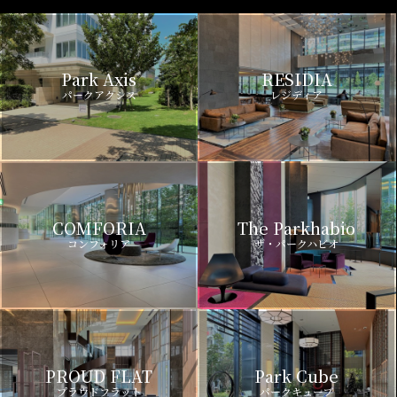
Park Axis
RESIDIA
パークアクシス
レジディア
COMFORIA
The Parkhabio
コンフォリア
ザ・パークハビオ
PROUD FLAT
Park Cube
プラウドフラット
パークキューブ