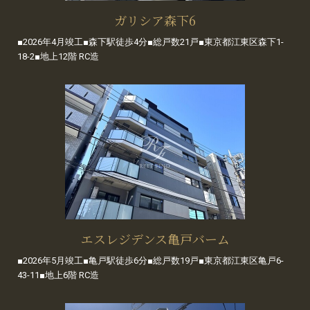
ガリシア森下6
■2026年4月竣工■森下駅徒歩4分■総戸数21戸■東京都江東区森下1-
18-2■地上12階 RC造
エスレジデンス亀戸バーム
■2026年5月竣工■亀戸駅徒歩6分■総戸数19戸■東京都江東区亀戸6-
43-11■地上6階 RC造