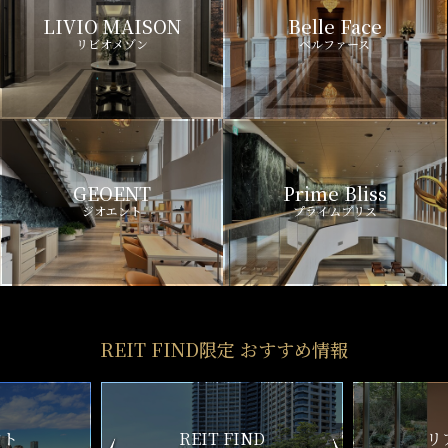
LIVIO MAISON
Belle Face
リビオメゾン
ベルファース
GEOENT
Prime Bliss
ジオエント
プライムブリス
REIT FIND限定 おすすめ情報
ND
リアルタイム
新