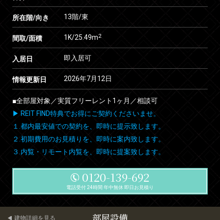
13階/東
所在階/向き
2
1K/25.49m
間取/面積
即入居可
入居日
2026年7月12日
情報更新日
■全部屋対象／実質フリーレント1ヶ月／相談可
▶ REIT FIND特典でお得にご契約くださいませ。
１.都内最安値での契約を、即時に提示致します。
２.初期費用のお見積りを、即時に案内致します。
３.内覧・リモート内覧を、即時に提案致します。
0120-139-692
電話受付 24時間 年中無休 即日お見積り
部屋設備
建物詳細を見る