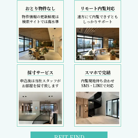
おとり物件なし
リモート内覧対応
物件情報の更新鮮度は
遠方にて内覧できずとも
検索サイトでは高水準
しっかりサポート
採寸サービス
スマホで完結
申込後は当社スタッフが
内覧現地待ち合わせ
お部屋を採寸致します
SMS・LINEで対応
REIT FIND