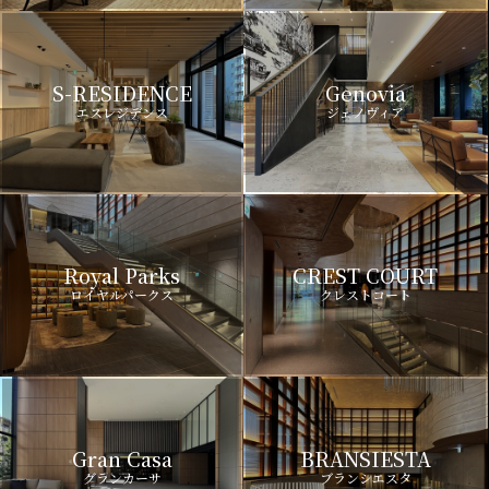
S-RESIDENCE
Genovia
エスレジデンス
ジェノヴィア
Royal Parks
CREST COURT
ロイヤルパークス
クレストコート
Gran Casa
BRANSIESTA
グランカーサ
ブランシエスタ