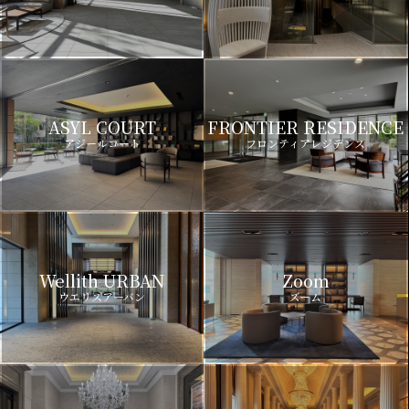
ASYL COURT
FRONTIER RESIDENCE
アジールコート
フロンティアレジデンス
Wellith URBAN
Zoom
ウエリスアーバン
ズーム