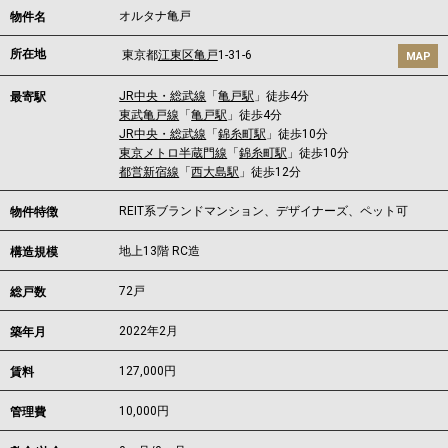
オルタナ亀戸
物件名
所在地
東京都
江東区
亀戸
1-31-6
MAP
JR中央・総武線
「
亀戸駅
」徒歩4分
最寄駅
東武亀戸線
「
亀戸駅
」徒歩4分
JR中央・総武線
「
錦糸町駅
」徒歩10分
東京メトロ半蔵門線
「
錦糸町駅
」徒歩10分
都営新宿線
「
西大島駅
」徒歩12分
REIT系ブランドマンション、デザイナーズ、ペット可
物件特徴
地上13階 RC造
構造規模
72戸
総戸数
2022年2月
築年月
127,000
円
賃料
10,000円
管理費