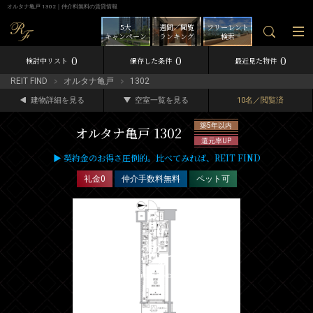
オルタナ亀戸 1302｜仲介料無料の賃貸情報
5大
週間／閲覧
フリーレント
キャンペーン
ランキング
検索
0
0
0
検討中リスト
保存した条件
最近見た物件
REIT FIND
オルタナ亀戸
1302
建物詳細を見る
空室一覧を見る
10名／閲覧済
築5年以内
オルタナ亀戸 1302
還元率UP
▶ 契約金のお得さ圧倒的。比べてみれば、REIT FIND
礼金0
仲介手数料無料
ペット可