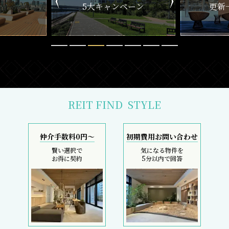
ペーン
更新一覧チェック
REIT FIND
STYLE
仲介手数料0円～
初期費用お問い合わせ
賢い選択で
気になる物件を
お得に契約
5分以内で回答