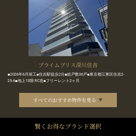
プライムブリス深川住吉
■2026年6月竣工■住吉駅徒歩2分■総戸数36戸■東京都江東区住吉2-
25-6■地上13階 RC造■フリーレント2ヶ月
すべてのおすすめ物件を見る
賢くお得なブランド選択