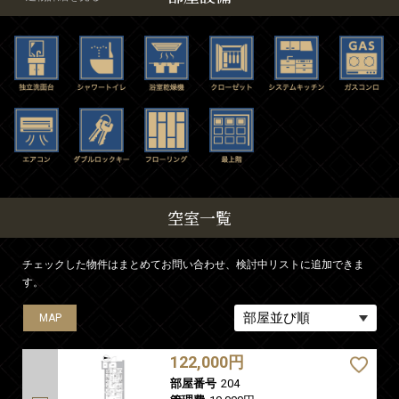
空室一覧
チェックした物件はまとめてお問い合わせ、検討中リストに追加できま
す。
MAP
MAP
MAP
122,000円
部屋番号
204