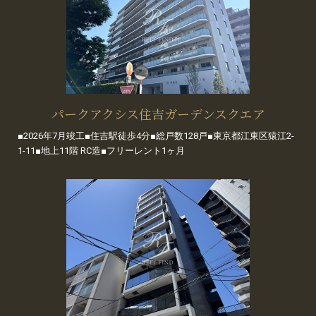
パークアクシス住吉ガーデンスクエア
■2026年7月竣工■住吉駅徒歩4分■総戸数128戸■東京都江東区猿江2-
1-11■地上11階 RC造■フリーレント1ヶ月