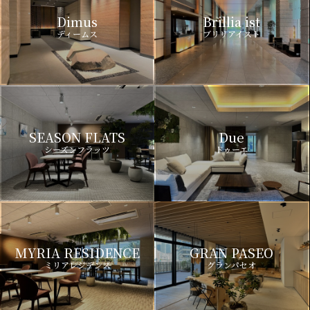
Dimus
Brillia ist
ディームス
ブリリアイスト
SEASON FLATS
Due
シーズンフラッツ
ドゥーエ
MYRIA RESIDENCE
GRAN PASEO
ミリアレジデンス
グランパセオ