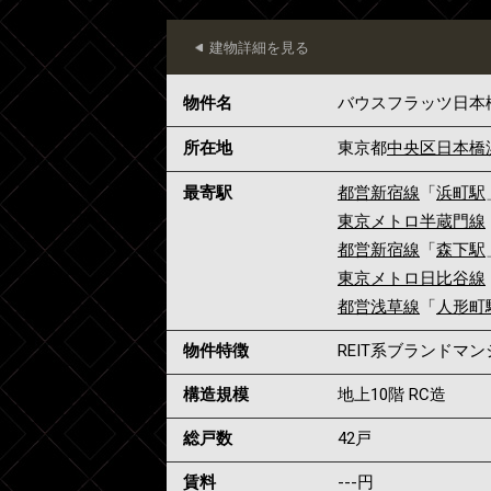
建物詳細を見る
物件名
バウスフラッツ日本
所在地
東京都
中央区
日本橋
最寄駅
都営新宿線
「
浜町駅
東京メトロ半蔵門線
都営新宿線
「
森下駅
東京メトロ日比谷線
都営浅草線
「
人形町
物件特徴
REIT系ブランドマ
構造規模
地上10階 RC造
総戸数
42戸
賃料
---
円