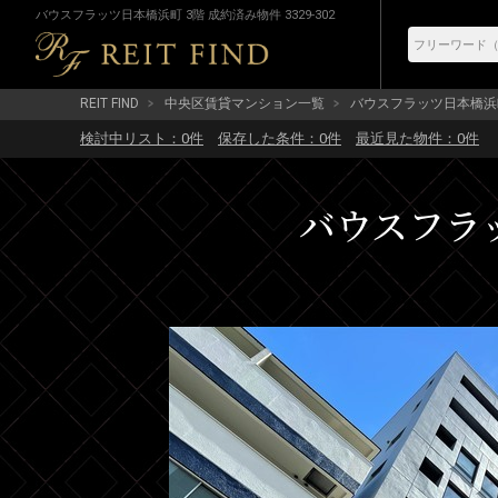
バウスフラッツ日本橋浜町 3階 成約済み物件 3329-302
REIT FIND
中央区賃貸マンション一覧
バウスフラッツ日本橋浜
検討中リスト：
0
件
保存した条件：
0
件
最近見た物件：
0
件
バウスフラッ