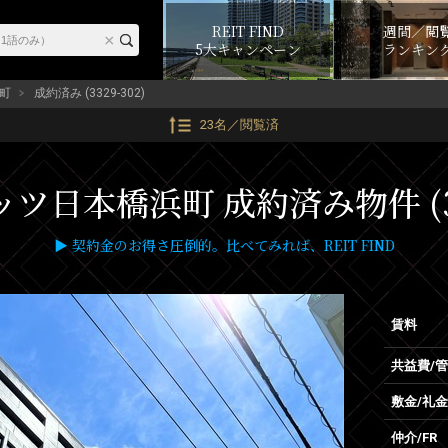
REIT FIND
週間／閲
5大キャンペーン
ランキン
町
成約済み (3329-302)
23名／閲覧済
ツ日本橋浜町 成約済み物件 (33
▶ 契約金のお得さ圧倒的。比べてみれば、REIT FIND
賃料
共益費/
敷金/礼金
仲介/FR