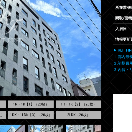
所在階/
間取/面積
入居日
情報更新
▶ REIT
１.都内最
２.初期費
３.内覧・
1R・1K【1】（20枚）
1R・1K【2】（20枚）
枚）
1DK・1LDK【3】（20枚）
2LDK（20枚）