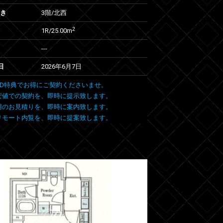
向き
3階/北西
2
1R/25.00m
---
日
2026年6月7日
 FIND特典でお得にご契約くださいませ。
安値での契約を、即時に提示致します。
用のお見積りを、即時に案内致します。
リモート内覧を、即時に提案致します。