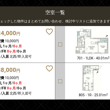
空室一覧
ェックした物件はまとめてお問い合わせ、検討中リストに追加できます
34,000
円
理費
10,000円
礼
1ヶ月
/
0ヶ月
/FR
0ヶ月
/
0ヶ月
/入居
北西/即入居可
2
701 - 1LDK - 40.01m
38,000
円
理費
10,000円
礼
1ヶ月
/
0ヶ月
/FR
0ヶ月
/
0ヶ月
/入居
北西/即入居可
2
805 - 1R - 25.01m