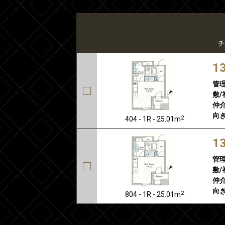
チ
1
管
敷/
仲介
向き
2
404 - 1R - 25.01m
1
管
敷/
仲介
向き
2
804 - 1R - 25.01m