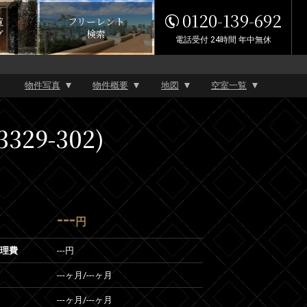
0120-139-692
覧
フリーレント
グ
検索
電話受付 24時間 年中無休
物件写真
物件概要
地図
空室一覧
29-302)
---
円
管理費
---円
---ヶ月
/
---ヶ月
---ヶ月
/
---ヶ月