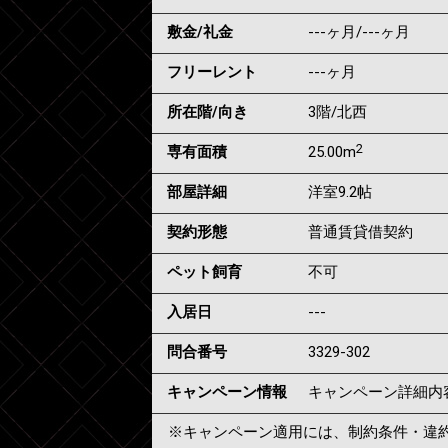
敷金/礼金
---ヶ月
/
---ヶ月
フリーレント
---ヶ月
所在階/向き
3階/北西
2
専有面積
25.00m
部屋詳細
洋室9.2帖
契約形態
普通賃貸借契約
ペット飼育
不可
入居日
---
問合番号
3329-302
キャンペーン情報
キャンペーン詳細内
※キャンペーン適用には、制約条件・違