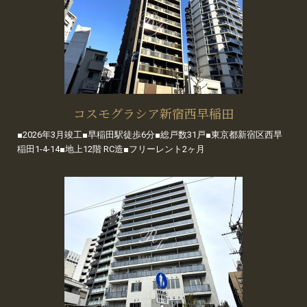
コスモグラシア新宿西早稲田
■2026年3月竣工■早稲田駅徒歩6分■総戸数31戸■東京都新宿区西早
稲田1-4-14■地上12階 RC造■フリーレント2ヶ月