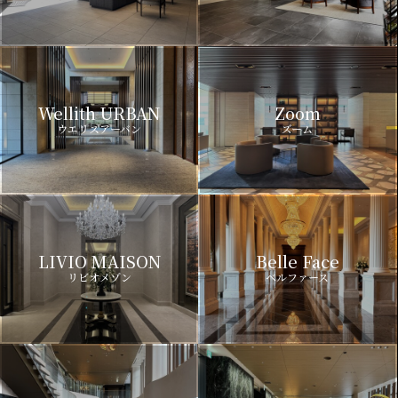
Wellith URBAN
Zoom
ウエリスアーバン
ズーム
LIVIO MAISON
Belle Face
リビオメゾン
ベルファース