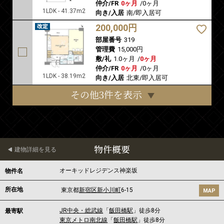
仲介/FR
0ヶ月
/
0ヶ月
1LDK - 41.37m2
向き/入居
南/即入居可
200,000円
部屋番号
319
管理費
15,000円
敷/礼
1.0ヶ月
/
0ヶ月
仲介/FR
0ヶ月
/
0ヶ月
1LDK - 38.19m2
向き/入居
北東/即入居可
その他3件を表示
物件概要
建物詳細を見る
オーキッドレジデンス神楽坂
物件名
所在地
東京都
新宿区
新小川町
6-15
MAP
JR中央・総武線
「
飯田橋駅
」徒歩8分
最寄駅
東京メトロ南北線
「
飯田橋駅
」徒歩8分