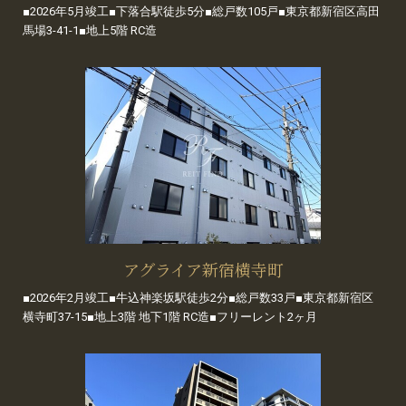
■2026年5月竣工■下落合駅徒歩5分■総戸数105戸■東京都新宿区高田
馬場3-41-1■地上5階 RC造
アグライア新宿横寺町
■2026年2月竣工■牛込神楽坂駅徒歩2分■総戸数33戸■東京都新宿区
横寺町37-15■地上3階 地下1階 RC造■フリーレント2ヶ月