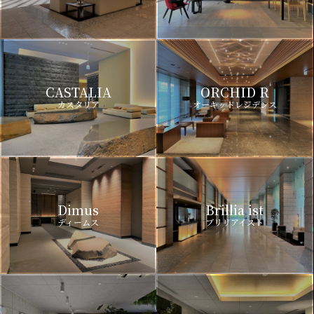
CASTALIA
ORCHID R
カスタリア
オーキッドレジデンス
Dimus
Brillia ist
ディームス
ブリリアイスト