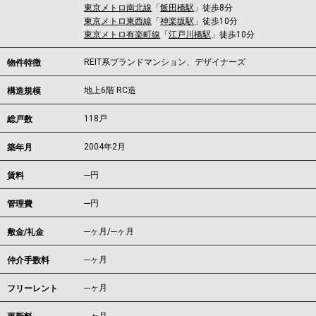
東京メトロ南北線
「
飯田橋駅
」徒歩8分
東京メトロ東西線
「
神楽坂駅
」徒歩10分
東京メトロ有楽町線
「
江戸川橋駅
」徒歩10分
REIT系ブランドマンション、デザイナーズ
物件特徴
地上6階 RC造
構造規模
118戸
総戸数
2004年2月
築年月
---
円
賃料
---円
管理費
---ヶ月
/
---ヶ月
敷金/礼金
---ヶ月
仲介手数料
---ヶ月
フリーレント