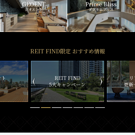
GEOENT
Prime Bliss
ジオエント
プライムブリス
REIT FIND限定 おすすめ情報
ND
リアルタイム
新
ペーン
更新一覧チェック