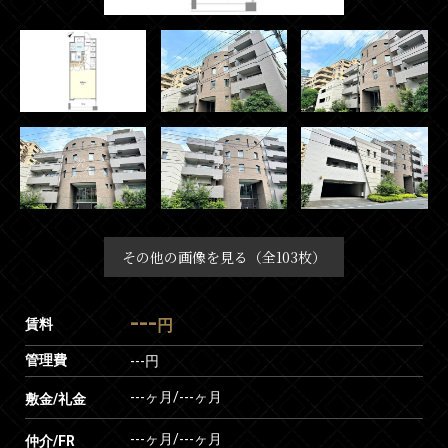
その他の画像を見る（全103枚）
---
賃料
円
管理費
---円
---ヶ月
/
---ヶ月
敷金/礼金
---ヶ月
/
---ヶ月
仲介/FR