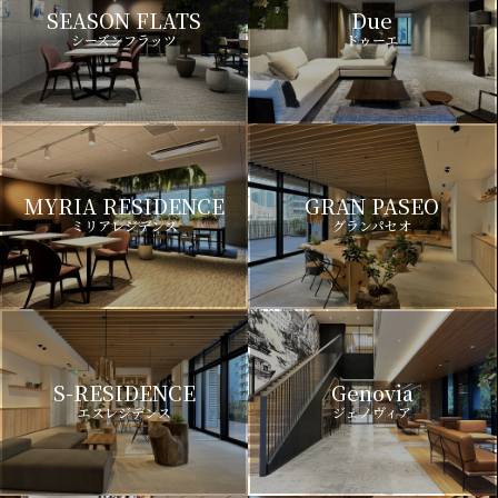
SEASON FLATS
Due
シーズンフラッツ
ドゥーエ
MYRIA RESIDENCE
GRAN PASEO
ミリアレジデンス
グランパセオ
S-RESIDENCE
Genovia
エスレジデンス
ジェノヴィア