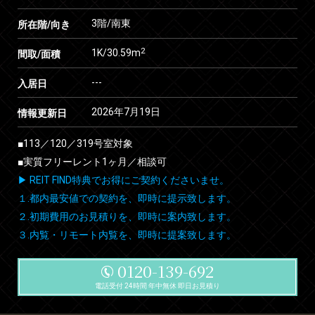
3階/南東
所在階/向き
2
1K/30.59m
間取/面積
---
入居日
2026年7月19日
情報更新日
■113／120／319号室対象
■実質フリーレント1ヶ月／相談可
▶ REIT FIND特典でお得にご契約くださいませ。
１.都内最安値での契約を、即時に提示致します。
２.初期費用のお見積りを、即時に案内致します。
３.内覧・リモート内覧を、即時に提案致します。
0120-139-692
電話受付 24時間 年中無休 即日お見積り