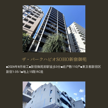
ザ・パークハビオSOHO新宿御苑
■2026年8月竣工■新宿御苑前駅徒歩3分■総戸数110戸■東京都新宿区
新宿1-35-1■地上15階 RC造