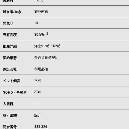
---ヶ月
更新料
3階/南東
所在階/向き
1K
間取り
2
30.59m
専有面積
洋室9.7帖／K2帖
部屋詳細
普通賃貸借契約
契約形態
利用必須
保証会社
不可
ペット飼育
不可
SOHO・事務所
---
入居日
媒介
取引形態
335-326
問合番号