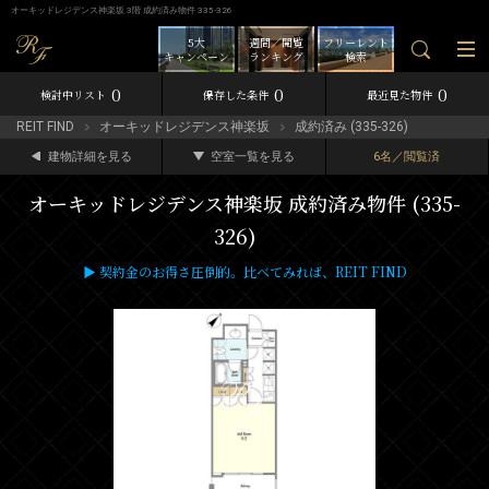
オーキッドレジデンス神楽坂 3階 成約済み物件 335-326
5大
週間／閲覧
フリーレント
キャンペーン
ランキング
検索
0
0
0
検討中リスト
保存した条件
最近見た物件
REIT FIND
オーキッドレジデンス神楽坂
成約済み (335-326)
建物詳細を見る
空室一覧を見る
6名／閲覧済
オーキッドレジデンス神楽坂 成約済み物件 (335-
326)
▶ 契約金のお得さ圧倒的。比べてみれば、REIT FIND