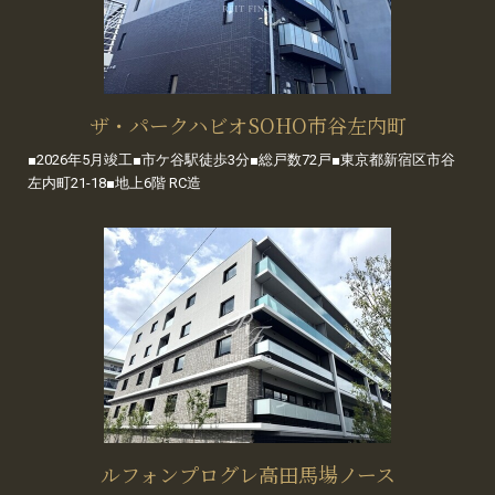
ザ・パークハビオSOHO市谷左内町
■2026年5月竣工■市ケ谷駅徒歩3分■総戸数72戸■東京都新宿区市谷
左内町21-18■地上6階 RC造
ルフォンプログレ高田馬場ノース