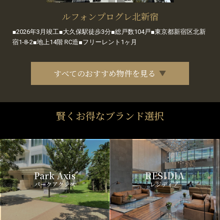
ルフォンプログレ北新宿
■2026年3月竣工■大久保駅徒歩3分■総戸数104戸■東京都新宿区北新
宿1-8-2■地上14階 RC造■フリーレント1ヶ月
すべてのおすすめ物件を見る
賢くお得なブランド選択
Park Axis
RESIDIA
パークアクシス
レジディア