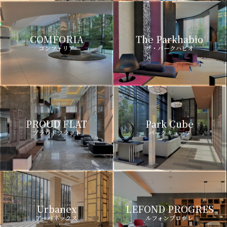
COMFORIA
The Parkhabio
コンフォリア
ザ・パークハビオ
PROUD FLAT
Park Cube
プラウドフラット
パークキューブ
Urbanex
LEFOND PROGRES
アーバネックス
ルフォンプログレ