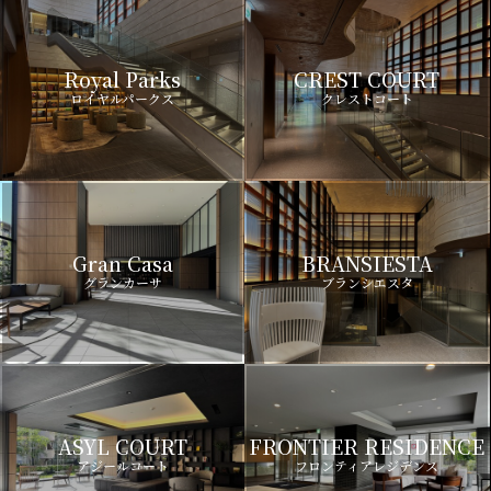
Royal Parks
CREST COURT
ロイヤルパークス
クレストコート
Gran Casa
BRANSIESTA
グランカーサ
ブランシエスタ
ASYL COURT
FRONTIER RESIDENCE
アジールコート
フロンティアレジデンス