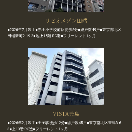
リビオメゾン田端
■2026年7月竣工■赤土小学校前駅徒歩5分■総戸数49戸■東京都北区
田端新町2-19-2■地上15階 RC造■フリーレント1ヶ月
VISTA豊島
■2026年2月竣工■王子駅徒歩12分■総戸数45戸■東京都北区豊島3-6-
3■上10階 RC造■フリーレント1ヶ月