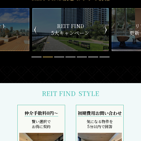
ND
リアルタイム
新
ペーン
更新一覧チェック
REIT FIND
STYLE
仲介手数料0円～
初期費用お問い合わせ
賢い選択で
気になる物件を
お得に契約
5分以内で回答