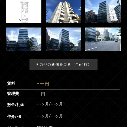
その他の画像を見る（全66枚）
---
賃料
円
管理費
---円
---ヶ月
/
---ヶ月
敷金/礼金
---ヶ月
/
---ヶ月
仲介/FR