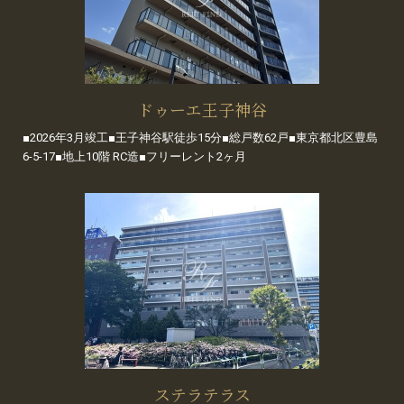
ドゥーエ王子神谷
■2026年3月竣工■王子神谷駅徒歩15分■総戸数62戸■東京都北区豊島
6-5-17■地上10階 RC造■フリーレント2ヶ月
ステラテラス