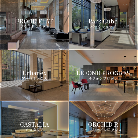
PROUD FLAT
Park Cube
プラウドフラット
パークキューブ
Urbanex
LEFOND PROGRES
アーバネックス
ルフォンプログレ
CASTALIA
ORCHID R
カスタリア
オーキッドレジデンス