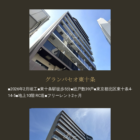
グランパセオ東十条
■2026年2月竣工■東十条駅徒歩5分■総戸数39戸■東京都北区東十条4-
14-5■地上10階 RC造■フリーレント2ヶ月