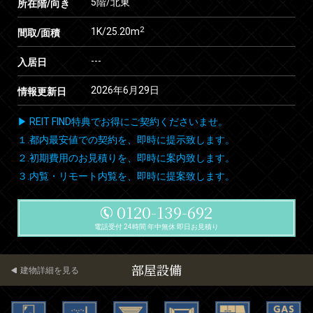
5階/北東
所在階/向き
2
1K/25.20m
間取/面積
---
入居日
2026年6月29日
情報更新日
▶ REIT FIND特典でお得にご契約くださいませ。
１.都内最安値での契約を、即時に提示致します。
２.初期費用のお見積りを、即時に案内致します。
３.内覧・リモート内覧を、即時に提案致します。
0120-139-692
電話受付 24時間 年中無休 即日お見積り
部屋設備
建物詳細を見る