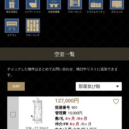
空室一覧
チェックした物件はまとめてお問い合わせ、検討中リストに追加できま
す。
MAP
127,000円
部屋番号
901
管理費
15,000円
敷/礼
0ヶ月
/
0ヶ月
仲介/FR
0ヶ月
/
0ヶ月
1DK - 27.30m2