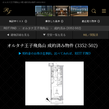
オルタナ王子飛鳥山 5階 成約済み物件 3352-502
5大
週間／閲覧
フリーレント
キャンペーン
ランキング
検索
0
0
0
検討中リスト
保存した条件
最近見た物件
REIT FIND
オルタナ王子飛鳥山
成約済み (3352-502)
建物詳細を見る
空室一覧を見る
8名／閲覧済
オルタナ王子飛鳥山 成約済み物件 (3352-502)
▶ 契約金のお得さ圧倒的。比べてみれば、REIT FIND