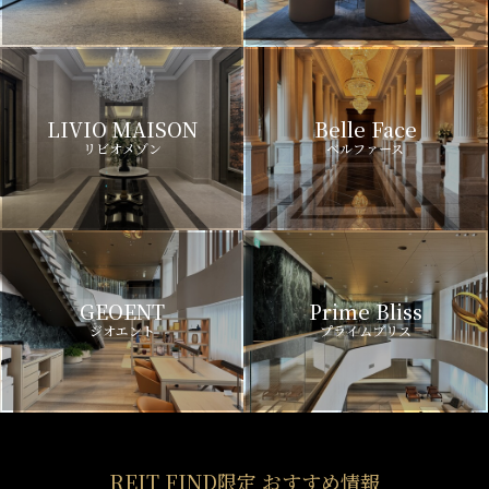
LIVIO MAISON
Belle Face
リビオメゾン
ベルファース
GEOENT
Prime Bliss
ジオエント
プライムブリス
REIT FIND限定 おすすめ情報