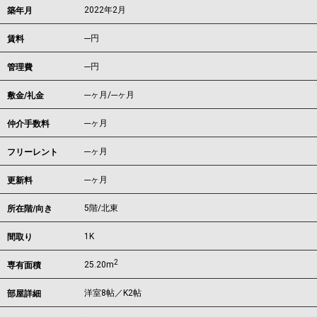
2022年2月
築年月
---
円
賃料
---円
管理費
---ヶ月
/
---ヶ月
敷金/礼金
---ヶ月
仲介手数料
---ヶ月
フリーレント
---ヶ月
更新料
5階/北東
所在階/向き
1K
間取り
2
25.20m
専有面積
洋室8帖／K2帖
部屋詳細