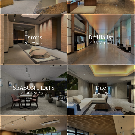
Dimus
Brillia ist
ディームス
ブリリアイスト
SEASON FLATS
Due
シーズンフラッツ
ドゥーエ