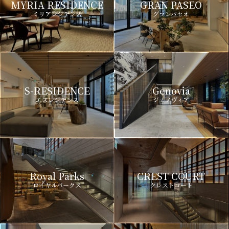
MYRIA RESIDENCE
GRAN PASEO
ミリアレジデンス
グランパセオ
S-RESIDENCE
Genovia
エスレジデンス
ジェノヴィア
Royal Parks
CREST COURT
ロイヤルパークス
クレストコート