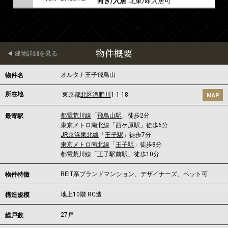
向き/入居
北東/即入居可
物件概要
建物詳細を見る
オルタナ王子飛鳥山
物件名
所在地
東京都
北区
滝野川
1-1-18
MAP
都電荒川線
「
飛鳥山駅
」徒歩2分
最寄駅
東京メトロ南北線
「
西ケ原駅
」徒歩6分
JR京浜東北線
「
王子駅
」徒歩7分
東京メトロ南北線
「
王子駅
」徒歩8分
都電荒川線
「
王子駅前駅
」徒歩10分
REIT系ブランドマンション、デザイナーズ、ペット可
物件特徴
地上10階 RC造
構造規模
27戸
総戸数