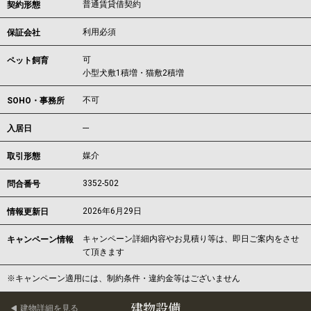
普通賃貸借契約
契約形態
利用必須
保証会社
可
ペット飼育
小型犬敷1積増・猫敷2積増
不可
SOHO・事務所
---
入居日
媒介
取引形態
3352-502
問合番号
2026年6月29日
情報更新日
キャンペーン詳細内容やお見積り等は、即日ご案内をさせ
キャンペーン情報
て頂きます
※キャンペーン適用には、制約条件・違約金等はございません
建物設備
建物詳細を見る