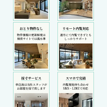
おとり物件なし
リモート内覧対応
物件情報の更新鮮度は
遠方にて内覧できずとも
検索サイトでは高水準
しっかりサポート
採寸サービス
スマホで完結
申込後は当社スタッフが
内覧現地待ち合わせ
お部屋を採寸致します
SMS・LINEで対応