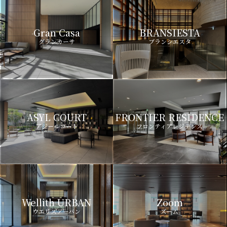
Gran Casa
BRANSIESTA
グランカーサ
ブランシエスタ
ASYL COURT
FRONTIER RESIDENCE
アジールコート
フロンティアレジデンス
Wellith URBAN
Zoom
ウエリスアーバン
ズーム