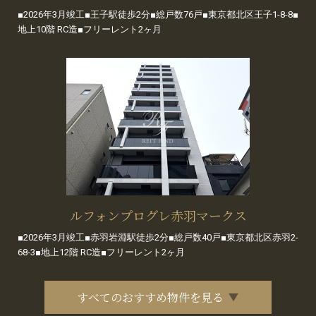
■2026年3月竣工■王子駅徒歩2分■総戸数76戸■東京都北区王子1-8-8■
地上10階 RC造■フリーレント2ヶ月
ルフォンプログレ赤羽マークス
■2026年3月竣工■赤羽岩淵駅徒歩2分■総戸数40戸■東京都北区赤羽2-
68-3■地上12階 RC造■フリーレント2ヶ月
すべてのおすすめ物件を見る