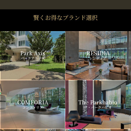
賢くお得なブランド選択
Park Axis
RESIDIA
パークアクシス
レジディア
COMFORIA
The Parkhabio
コンフォリア
ザ・パークハビオ