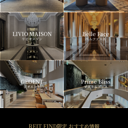
LIVIO MAISON
Belle Face
リビオメゾン
ベルファース
GEOENT
Prime Bliss
ジオエント
プライムブリス
REIT FIND限定 おすすめ情報