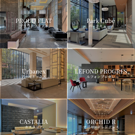
PROUD FLAT
Park Cube
プラウドフラット
パークキューブ
Urbanex
LEFOND PROGRES
アーバネックス
ルフォンプログレ
CASTALIA
ORCHID R
カスタリア
オーキッドレジデンス