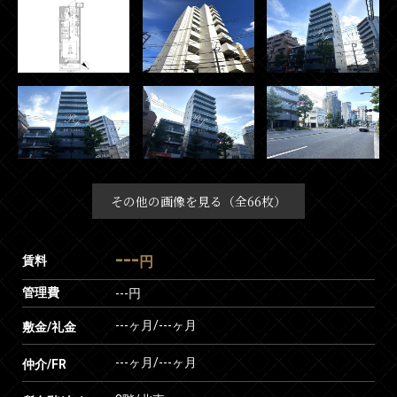
その他の画像を見る（全66枚）
---
賃料
円
管理費
---円
---ヶ月
/
---ヶ月
敷金/礼金
---ヶ月
/
---ヶ月
仲介/FR