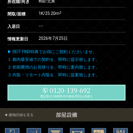
8階/北東
所在階/向き
2
1K/25.20m
間取/面積
---
入居日
2026年7月25日
情報更新日
▶ REIT FIND特典でお得にご契約くださいませ。
１.都内最安値での契約を、即時に提示致します。
２.初期費用のお見積りを、即時に案内致します。
３.内覧・リモート内覧を、即時に提案致します。
0120-139-692
電話受付 24時間 年中無休 即日お見積り
部屋設備
建物詳細を見る