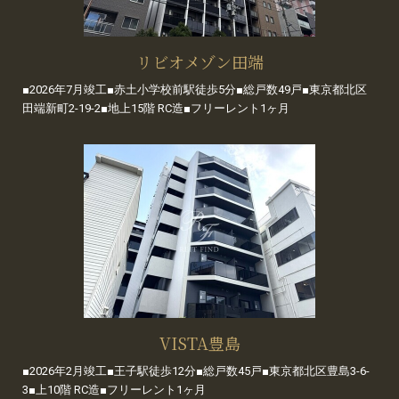
リビオメゾン田端
■2026年7月竣工■赤土小学校前駅徒歩5分■総戸数49戸■東京都北区
田端新町2-19-2■地上15階 RC造■フリーレント1ヶ月
VISTA豊島
■2026年2月竣工■王子駅徒歩12分■総戸数45戸■東京都北区豊島3-6-
3■上10階 RC造■フリーレント1ヶ月