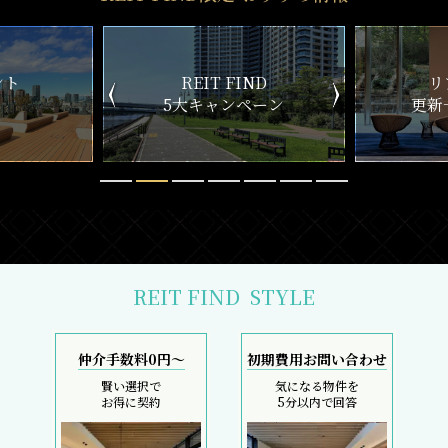
ND
リアルタイム
新
ペーン
更新一覧チェック
REIT FIND
STYLE
仲介手数料0円～
初期費用お問い合わせ
賢い選択で
気になる物件を
お得に契約
5分以内で回答