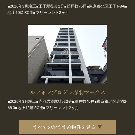
■2026年3月竣工■王子駅徒歩2分■総戸数76戸■東京都北区王子1-8-8■
地上10階 RC造■フリーレント2ヶ月
ルフォンプログレ赤羽マークス
■2026年3月竣工■赤羽岩淵駅徒歩2分■総戸数40戸■東京都北区赤羽2-
68-3■地上12階 RC造■フリーレント2ヶ月
すべてのおすすめ物件を見る