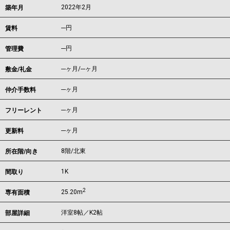
2022年2月
築年月
---
円
賃料
---円
管理費
---ヶ月
/
---ヶ月
敷金/礼金
---ヶ月
仲介手数料
---ヶ月
フリーレント
---ヶ月
更新料
8階/北東
所在階/向き
1K
間取り
2
25.20m
専有面積
洋室8帖／K2帖
部屋詳細