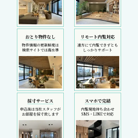
おとり物件なし
リモート内覧対応
物件情報の更新鮮度は
遠方にて内覧できずとも
検索サイトでは高水準
しっかりサポート
採寸サービス
スマホで完結
申込後は当社スタッフが
内覧現地待ち合わせ
お部屋を採寸致します
SMS・LINEで対応