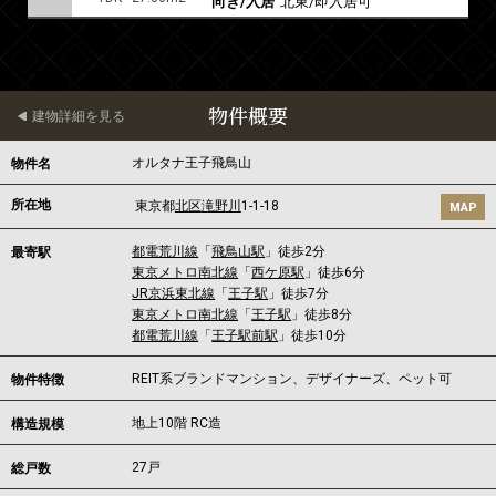
向き/入居
北東/即入居可
物件概要
建物詳細を見る
オルタナ王子飛鳥山
物件名
所在地
東京都
北区
滝野川
1-1-18
MAP
都電荒川線
「
飛鳥山駅
」徒歩2分
最寄駅
東京メトロ南北線
「
西ケ原駅
」徒歩6分
JR京浜東北線
「
王子駅
」徒歩7分
東京メトロ南北線
「
王子駅
」徒歩8分
都電荒川線
「
王子駅前駅
」徒歩10分
REIT系ブランドマンション、デザイナーズ、ペット可
物件特徴
地上10階 RC造
構造規模
27戸
総戸数