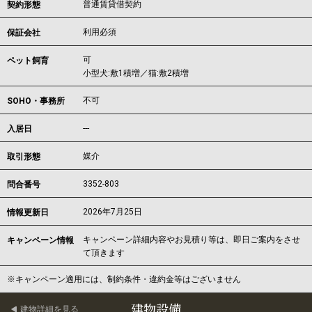
普通賃貸借契約
契約形態
利用必須
保証会社
可
ペット飼育
小型犬:敷1積増／猫:敷2積増
不可
SOHO・事務所
---
入居日
媒介
取引形態
3352-803
問合番号
2026年7月25日
情報更新日
キャンペーン詳細内容やお見積り等は、即日ご案内をさせ
キャンペーン情報
て頂きます
※キャンペーン適用には、制約条件・違約金等はございません
建物設備
建物詳細を見る