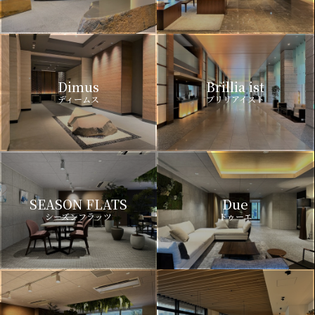
Dimus
Brillia ist
ディームス
ブリリアイスト
SEASON FLATS
Due
シーズンフラッツ
ドゥーエ