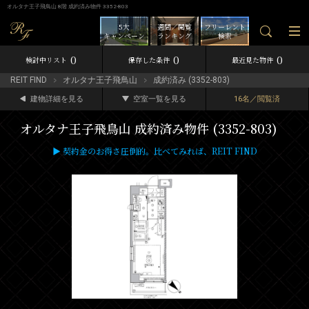
オルタナ王子飛鳥山 8階 成約済み物件 3352-803
5大
週間／閲覧
フリーレント
キャンペーン
ランキング
検索
0
0
0
検討中リスト
保存した条件
最近見た物件
REIT FIND
オルタナ王子飛鳥山
成約済み (3352-803)
建物詳細を見る
空室一覧を見る
16名／閲覧済
オルタナ王子飛鳥山 成約済み物件 (3352-803)
▶ 契約金のお得さ圧倒的。比べてみれば、REIT FIND