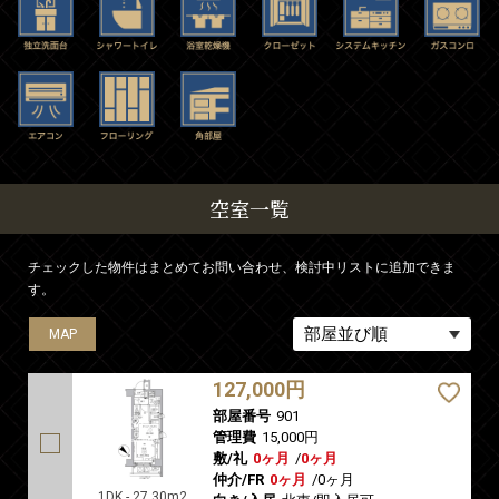
空室一覧
チェックした物件はまとめてお問い合わせ、検討中リストに追加できま
す。
MAP
127,000円
部屋番号
901
管理費
15,000円
敷/礼
0ヶ月
/
0ヶ月
仲介/FR
0ヶ月
/
0ヶ月
1DK - 27.30m2