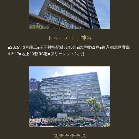
ドゥーエ王子神谷
■2026年3月竣工■王子神谷駅徒歩15分■総戸数62戸■東京都北区豊島
6-5-17■地上10階 RC造■フリーレント2ヶ月
ステラテラス