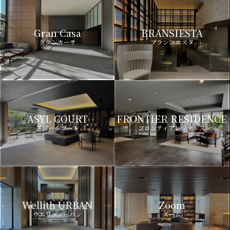
Gran Casa
BRANSIESTA
グランカーサ
ブランシエスタ
ASYL COURT
FRONTIER RESIDENCE
アジールコート
フロンティアレジデンス
Wellith URBAN
Zoom
ウエリスアーバン
ズーム