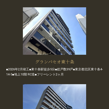
グランパセオ東十条
■2026年2月竣工■東十条駅徒歩5分■総戸数39戸■東京都北区東十条4-
14-5■地上10階 RC造■フリーレント2ヶ月