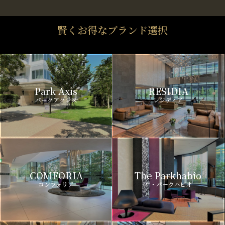
賢くお得なブランド選択
Park Axis
RESIDIA
パークアクシス
レジディア
COMFORIA
The Parkhabio
コンフォリア
ザ・パークハビオ