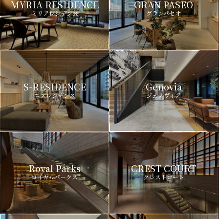
MYRIA RESIDENCE
GRAN PASEO
ミリアレジデンス
グランパセオ
S-RESIDENCE
Genovia
エスレジデンス
ジェノヴィア
Royal Parks
CREST COURT
ロイヤルパークス
クレストコート