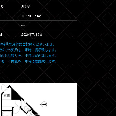
向き
3階/西
2
1DK/31.69m
---
日
2026年7月9日
 FIND特典でお得にご契約くださいませ。
安値での契約を、即時に提示致します。
用のお見積りを、即時に案内致します。
リモート内覧を、即時に提案致します。