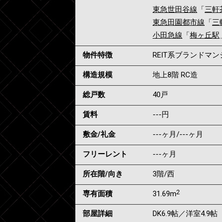
東急世田谷線
「
三軒
東急田園都市線
「
三
小田急線
「
梅ヶ丘駅
物件特徴
REIT系ブランドマ
構造規模
地上8階 RC造
総戸数
40戸
賃料
---
円
敷金/礼金
---ヶ月
/
---ヶ月
フリーレント
---ヶ月
所在階/向き
3階/西
2
専有面積
31.69m
部屋詳細
DK6.9帖／洋室4.9帖