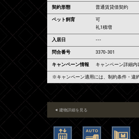
契約形態
普通賃貸借契約
ペット飼育
可
礼1積増
入居日
---
問合番号
3370-301
キャンペーン情報
キャンペーン詳細内
※キャンペーン適用には、制約条件・違
建物詳細を見る