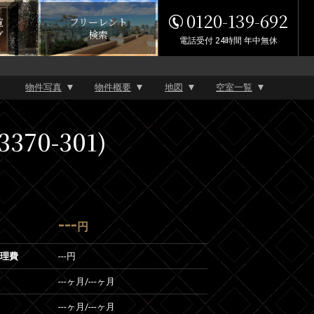
0120-139-692
覧
フリーレント
グ
検索
電話受付 24時間 年中無休
物件写真
物件概要
地図
空室一覧
70-301)
---
円
管理費
---円
---ヶ月
/
---ヶ月
---ヶ月
/
---ヶ月