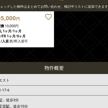
ェックした物件はまとめてお問い合わせ、検討中リストに追加できます
05,000
円
理費
10,000円
礼
1ヶ月
/
1ヶ月
/FR
1ヶ月
/
0ヶ月
/入居
西/即入居可
物件概要
エスト
2-17-6
駅
」徒歩3分
子堂駅
」徒歩10分