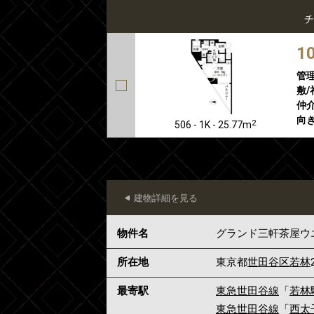
チ
1
管
敷/
仲介
向き
2
506 - 1K - 25.77m
建物詳細を見る
物件名
グランド三軒茶屋ウ
所在地
東京都
世田谷区
若林
最寄駅
東急世田谷線
「
若林
東急世田谷線
「
西太