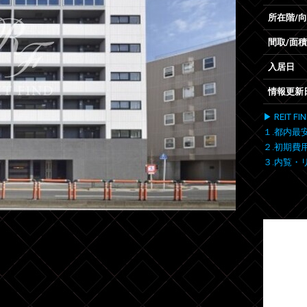
所在階/
間取/面積
入居日
情報更新
▶ REIT
１.都内最
２.初期費
３.内覧・