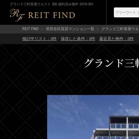
グランド三軒茶屋ウエスト 3階 成約済み物件 3370-301
REIT FIND
世田谷区賃貸マンション一覧
グランド三軒茶屋ウエ
検討中リスト：
0
件
保存した条件：
0
件
最近見た物件：
0
件
グランド三軒