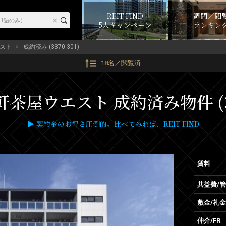
REIT FIND
週間／閲
5大キャンペーン
ランキン
スト
成約済み (3370-301)
18名／閲覧済
茶屋ウエスト 成約済み物件 (33
▶ 契約金のお得さ圧倒的。比べてみれば、REIT FIND
賃料
共益費/
敷金/礼金
仲介/FR