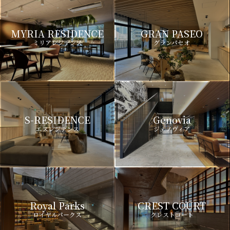
MYRIA RESIDENCE
GRAN PASEO
ミリアレジデンス
グランパセオ
S-RESIDENCE
Genovia
エスレジデンス
ジェノヴィア
Royal Parks
CREST COURT
ロイヤルパークス
クレストコート