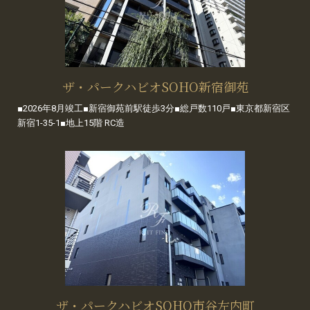
ザ・パークハビオSOHO新宿御苑
■2026年8月竣工■新宿御苑前駅徒歩3分■総戸数110戸■東京都新宿区
新宿1-35-1■地上15階 RC造
ザ・パークハビオSOHO市谷左内町