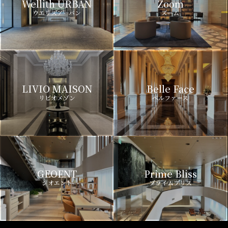
Wellith URBAN
Zoom
ウエリスアーバン
ズーム
LIVIO MAISON
Belle Face
リビオメゾン
ベルファース
GEOENT
Prime Bliss
ジオエント
プライムブリス