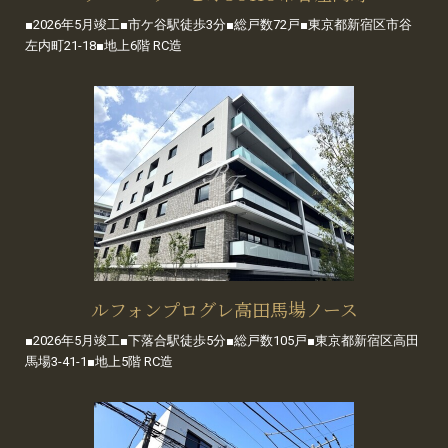
■2026年5月竣工■市ケ谷駅徒歩3分■総戸数72戸■東京都新宿区市谷
左内町21-18■地上6階 RC造
ルフォンプログレ高田馬場ノース
■2026年5月竣工■下落合駅徒歩5分■総戸数105戸■東京都新宿区高田
馬場3-41-1■地上5階 RC造