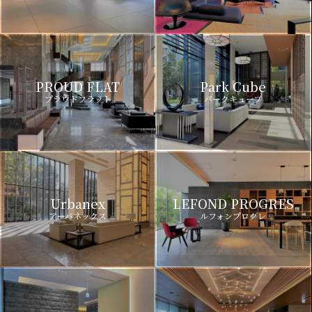
PROUD FLAT
Park Cube
プラウドフラット
パークキューブ
Urbanex
LEFOND PROGRES
アーバネックス
ルフォンプログレ