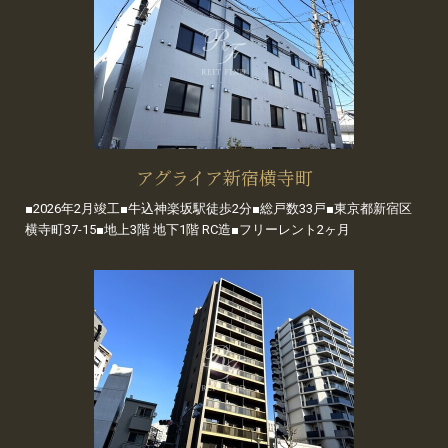
アグライア新宿横寺町
■2026年2月竣工■牛込神楽坂駅徒歩2分■総戸数33戸■東京都新宿区
横寺町37-15■地上3階 地下1階 RC造■フリーレント2ヶ月