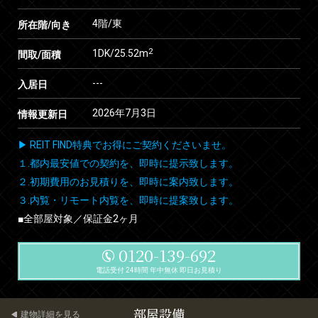
4階/東
所在階/向き
2
1DK/25.52m
間取/面積
---
入居日
2026年7月3日
情報更新日
▶ REIT FIND特典でお得にご契約くださいませ。
１.都内最安値での契約を、即時に提示致します。
２.初期費用のお見積りを、即時に案内致します。
３.内覧・リモート内覧を、即時に提案致します。
■全部屋対象／保証金2ヶ月
0120-139-692
電話受付 24時間 年中無休 即日お見積り
部屋設備
建物詳細を見る