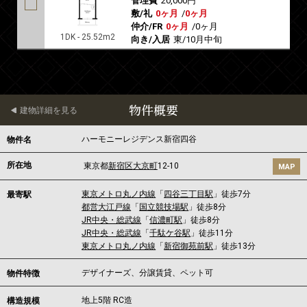
管理費
20,000円
敷/礼
0ヶ月
/
0ヶ月
仲介/FR
0ヶ月
/
0ヶ月
1DK - 25.52m2
向き/入居
東/10月中旬
物件概要
建物詳細を見る
ハーモニーレジデンス新宿四谷
物件名
所在地
東京都
新宿区
大京町
12-10
MAP
東京メトロ丸ノ内線
「
四谷三丁目駅
」徒歩7分
最寄駅
都営大江戸線
「
国立競技場駅
」徒歩8分
JR中央・総武線
「
信濃町駅
」徒歩8分
JR中央・総武線
「
千駄ケ谷駅
」徒歩11分
東京メトロ丸ノ内線
「
新宿御苑前駅
」徒歩13分
デザイナーズ、分譲賃貸、ペット可
物件特徴
地上5階 RC造
構造規模