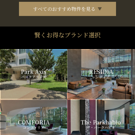
すべてのおすすめ物件を見る
賢くお得なブランド選択
Park Axis
RESIDIA
パークアクシス
レジディア
COMFORIA
The Parkhabio
コンフォリア
ザ・パークハビオ