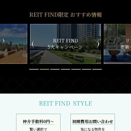
REIT FIND限定 おすすめ情報
ND
リアルタイム
新
ペーン
更新一覧チェック
REIT FIND
STYLE
仲介手数料0円～
初期費用お問い合わせ
賢い選択で
気になる物件を