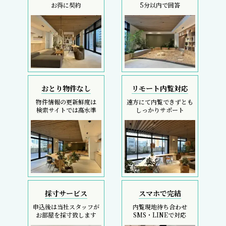
お得に契約
5分以内で回答
おとり物件なし
リモート内覧対応
物件情報の更新鮮度は
遠方にて内覧できずとも
検索サイトでは高水準
しっかりサポート
採寸サービス
スマホで完結
申込後は当社スタッフが
内覧現地待ち合わせ
お部屋を採寸致します
SMS・LINEで対応