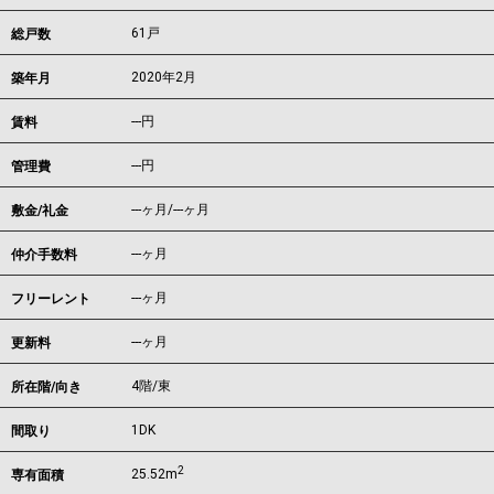
61戸
総戸数
2020年2月
築年月
---
円
賃料
---円
管理費
---ヶ月
/
---ヶ月
敷金/礼金
---ヶ月
仲介手数料
---ヶ月
フリーレント
---ヶ月
更新料
4階/東
所在階/向き
1DK
間取り
2
25.52m
専有面積