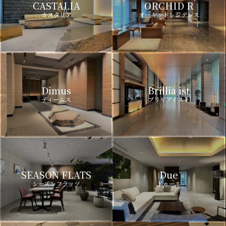
CASTALIA
ORCHID R
カスタリア
オーキッドレジデンス
Dimus
Brillia ist
ディームス
ブリリアイスト
SEASON FLATS
Due
シーズンフラッツ
ドゥーエ