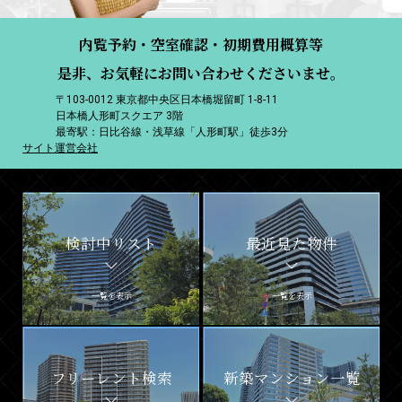
内覧予約・空室確認・初期費用概算等
是非、お気軽にお問い合わせくださいませ。
〒103-0012 東京都中央区日本橋堀留町 1-8-11
日本橋人形町スクエア 3階
最寄駅：日比谷線・浅草線「人形町駅」徒歩3分
サイト運営会社
検討中リスト
最近見た物件
一覧を表示
一覧を表示
フリーレント検索
新築マンション一覧