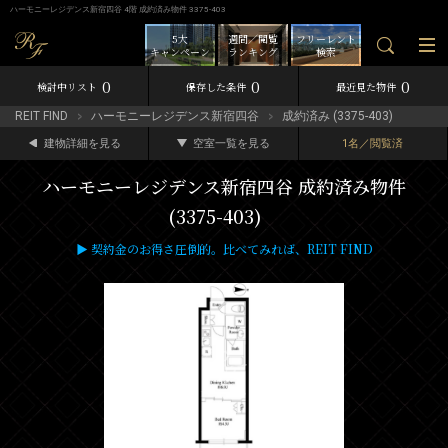
ハーモニーレジデンス新宿四谷 4階 成約済み物件 3375-403
5大
週間／閲覧
フリーレント
キャンペーン
ランキング
検索
0
0
0
検討中リスト
保存した条件
最近見た物件
REIT FIND
ハーモニーレジデンス新宿四谷
成約済み (3375-403)
建物詳細を見る
空室一覧を見る
1名／閲覧済
ハーモニーレジデンス新宿四谷 成約済み物件
(3375-403)
▶ 契約金のお得さ圧倒的。比べてみれば、REIT FIND