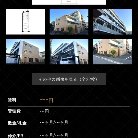
その他の画像を見る（全22枚）
---
賃料
円
管理費
---円
---ヶ月
/
---ヶ月
敷金/礼金
---ヶ月
/
---ヶ月
仲介/FR