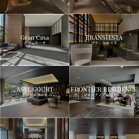
Gran Casa
BRANSIESTA
グランカーサ
ブランシエスタ
ASYL COURT
FRONTIER RESIDENCE
アジールコート
フロンティアレジデンス