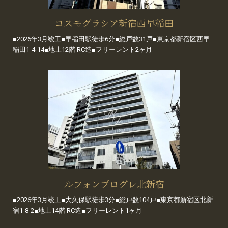
コスモグラシア新宿西早稲田
■2026年3月竣工■早稲田駅徒歩6分■総戸数31戸■東京都新宿区西早
稲田1-4-14■地上12階 RC造■フリーレント2ヶ月
ルフォンプログレ北新宿
■2026年3月竣工■大久保駅徒歩3分■総戸数104戸■東京都新宿区北新
宿1-8-2■地上14階 RC造■フリーレント1ヶ月