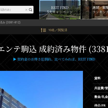
REIT FIND
週間／閲
5大キャンペーン
ランキン
み (3381-812)
10名／閲覧済
ンテ駒込 成約済み物件 (3381-
▶ 契約金のお得さ圧倒的。比べてみれば、REIT FIND
賃料
共益費/
敷金/礼金
仲介/FR