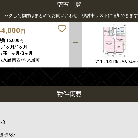
空室一覧
ェックした物件はまとめてお問い合わせ、検討中リストに追加できます
44,000
円
理費
15,000円
礼
1ヶ月
/
1ヶ月
/FR
1ヶ月
/
0ヶ月
/入居
南西/即入居可
711 - 1SLDK - 56.74m
物件概要
2-3
徒歩5分