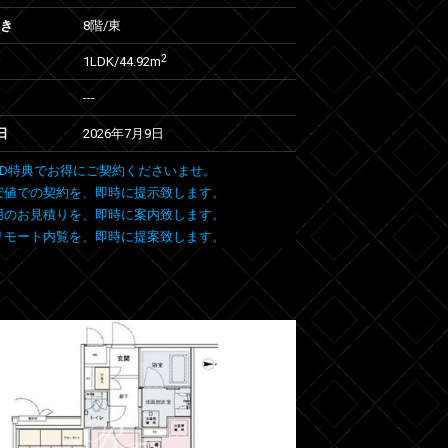
向き
8階/東
2
1LDK/44.92m
---
日
2026年7月9日
 FIND特典でお得にご契約くださいませ。
安値での契約を、即時に提示致します。
用のお見積りを、即時に案内致します。
リモート内覧を、即時に提案致します。