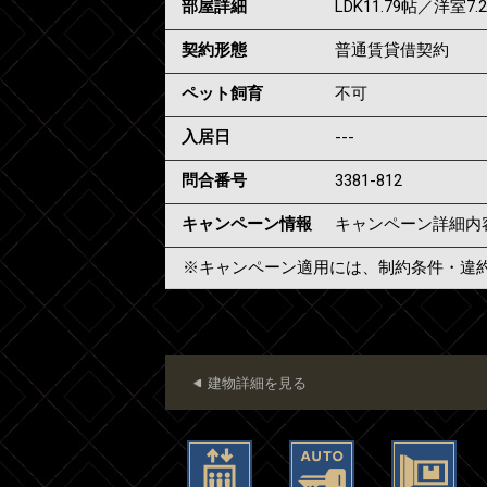
部屋詳細
LDK11.79帖／洋室7.
契約形態
普通賃貸借契約
ペット飼育
不可
入居日
---
問合番号
3381-812
キャンペーン情報
キャンペーン詳細内
※キャンペーン適用には、制約条件・違
建物詳細を見る