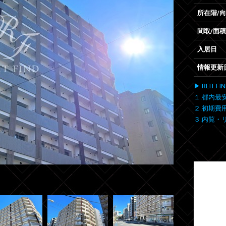
所在階/
間取/面積
入居日
情報更新
▶ REIT
１.都内最
２.初期費
３.内覧・