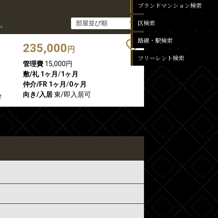
ブランドマンション検索
区検索
。
路線・駅検索
235,000
円
フリーレント検索
管理費
15,000円
敷/礼
1ヶ月
/
1ヶ月
仲介/FR
1ヶ月
/
0ヶ月
向き/入居
東/即入居可
2