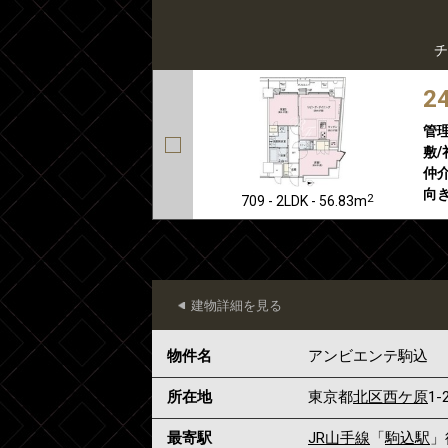
チ
2
管
敷/
仲介
向き
2
709 - 2LDK - 56.83m
建物詳細を見る
物件名
アンビエンテ駒込
所在地
東京都
北区
西ケ原
1-
最寄駅
JR山手線
「
駒込駅
」