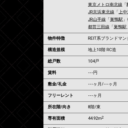
東京メトロ南北線
「
JR京浜東北線
「
上中
JR山手線
「
巣鴨駅
」
都営三田線
「
巣鴨駅
物件特徴
REIT系ブランドマ
構造規模
地上10階 RC造
総戸数
104戸
賃料
---
円
敷金/礼金
---ヶ月
/
---ヶ月
フリーレント
---ヶ月
所在階/向き
8階/東
2
専有面積
44.92m