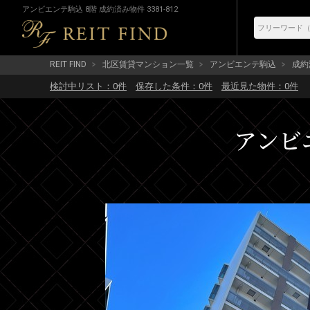
アンビエンテ駒込 8階 成約済み物件 3381-812
REIT FIND
北区賃貸マンション一覧
アンビエンテ駒込
成約済
検討中リスト：
0
件
保存した条件：
0
件
最近見た物件：
0
件
アンビエ