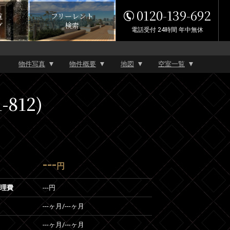
0120-139-692
覧
フリーレント
グ
検索
電話受付 24時間 年中無休
物件写真
物件概要
地図
空室一覧
812)
---
円
管理費
---円
---ヶ月
/
---ヶ月
---ヶ月
/
---ヶ月