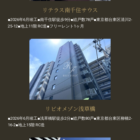
リテラス南千住サウス
■2026年6月竣工■南千住駅徒歩9分■総戸数78戸■東京都台東区清川2-
25-12■地上11階 RC造■フリーレント1ヶ月
リビオメゾン浅草橋
■2026年6月竣工■浅草橋駅徒歩2分■総戸数80戸■東京都台東区柳橋2-
16-2■地上15階 RC造