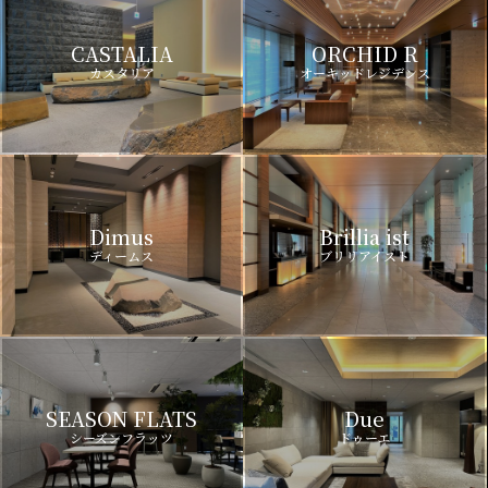
CASTALIA
ORCHID R
カスタリア
オーキッドレジデンス
Dimus
Brillia ist
ディームス
ブリリアイスト
SEASON FLATS
Due
シーズンフラッツ
ドゥーエ