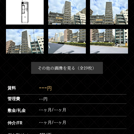
その他の画像を見る（全19枚）
---
賃料
円
管理費
---円
---ヶ月
/
---ヶ月
敷金/礼金
---ヶ月
/
---ヶ月
仲介/FR