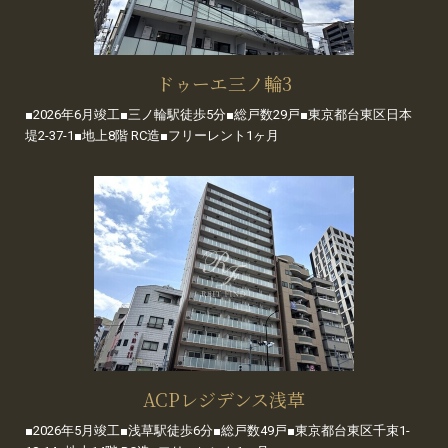
ドゥーエ三ノ輪3
■2026年6月竣工■三ノ輪駅徒歩5分■総戸数29戸■東京都台東区日本
堤2-37-1■地上8階 RC造■フリーレント1ヶ月
ACPレジデンス浅草
■2026年5月竣工■浅草駅徒歩6分■総戸数49戸■東京都台東区千束1-