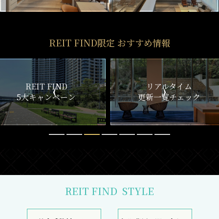
REIT FIND限定 おすすめ情報
ND
リアルタイム
新
ペーン
更新一覧チェック
REIT FIND
STYLE