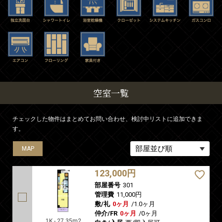
空室一覧
チェックした物件はまとめてお問い合わせ、検討中リストに追加できま
す。
MAP
MAP
MAP
MAP
MAP
123,000円
部屋番号
301
管理費
11,000円
敷/礼
0ヶ月
/
1.0ヶ月
仲介/FR
0ヶ月
/
0ヶ月
1K - 27.35m2