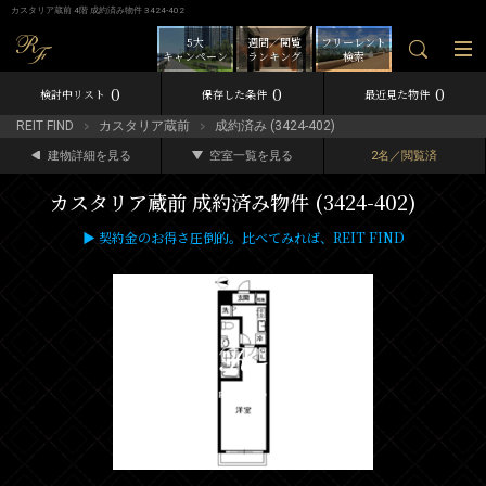
カスタリア蔵前 4階 成約済み物件 3424-402
5大
週間／閲覧
フリーレント
キャンペーン
ランキング
検索
0
0
0
検討中リスト
保存した条件
最近見た物件
REIT FIND
カスタリア蔵前
成約済み (3424-402)
建物詳細を見る
空室一覧を見る
2名／閲覧済
カスタリア蔵前 成約済み物件 (3424-402)
▶ 契約金のお得さ圧倒的。比べてみれば、REIT FIND