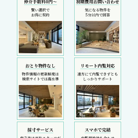
仲介手数料0円～
初期費用お問い合わせ
賢い選択で
気になる物件を
お得に契約
5分以内で回答
おとり物件なし
リモート内覧対応
物件情報の更新鮮度は
遠方にて内覧できずとも
検索サイトでは高水準
しっかりサポート
採寸サービス
スマホで完結
申込後は当社スタッフが
内覧現地待ち合わせ