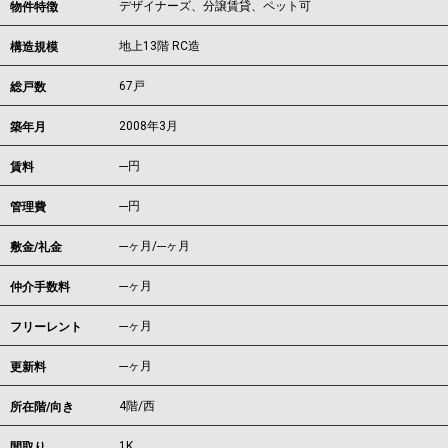
デザイナーズ、分譲賃貸、ペット可
物件特徴
地上13階 RC造
構造規模
67戸
総戸数
2008年3月
築年月
---
円
賃料
---円
管理費
---ヶ月
/
---ヶ月
敷金/礼金
---ヶ月
仲介手数料
---ヶ月
フリーレント
---ヶ月
更新料
4階/西
所在階/向き
1K
間取り