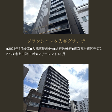
ブランシエスタ入谷グランデ
■2026年7月竣工■入谷駅徒歩6分■総戸数98戸■東京都台東区千束2-
27-2■地上13階 RC造■フリーレント1ヶ月