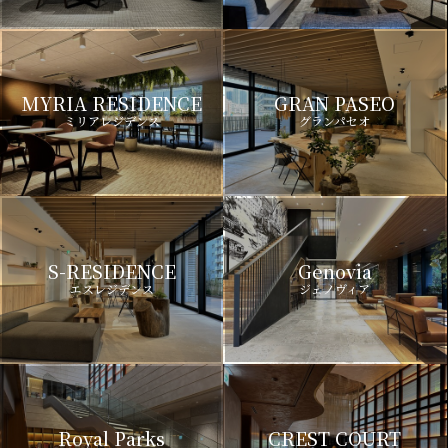
MYRIA RESIDENCE
GRAN PASEO
ミリアレジデンス
グランパセオ
S-RESIDENCE
Genovia
エスレジデンス
ジェノヴィア
Royal Parks
CREST COURT