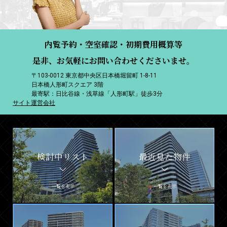
内覧予約・空室確認・初期費用概算等
是非、お気軽にお問い合わせくださいませ。
〒103-0012 東京都中央区日本橋堀留町 1-8-11
日本橋人形町スクエア 3階
最寄駅：日比谷線・浅草線「人形町駅」徒歩3分
サイト運営会社
検討中リスト
最近見た物件
一覧を表示
一覧を表示