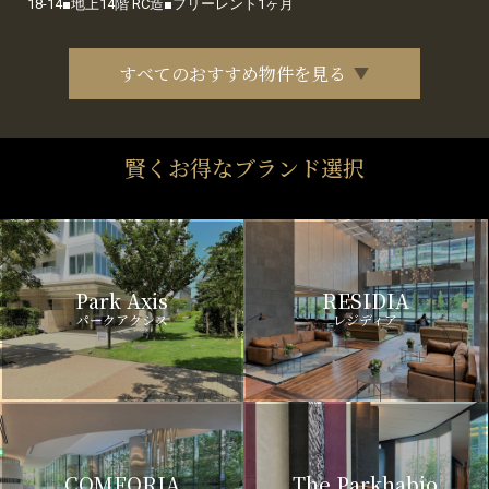
18-14■地上14階 RC造■フリーレント1ヶ月
すべてのおすすめ物件を見る
賢くお得なブランド選択
Park Axis
RESIDIA
パークアクシス
レジディア
COMFORIA
The Parkhabio