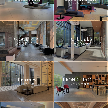
コンフォリア
ザ・パークハビオ
PROUD FLAT
Park Cube
プラウドフラット
パークキューブ
Urbanex
LEFOND PROGRES
アーバネックス
ルフォンプログレ