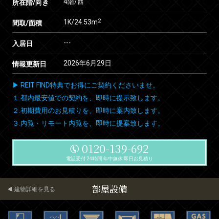
4階/西
所在階/向き
2
1K/24.53m
間取/面積
---
入居日
2026年6月29日
情報更新日
▶ REIT FIND特典でお得にご契約くださいませ。
１.都内最安値での契約を、即時に提示致します。
２.初期費用のお見積りを、即時に案内致します。
３.内覧・リモート内覧を、即時に提案致します。
0120-139-692
電話受付 24時間 年中無休 即日お見積り
部屋設備
建物詳細を見る