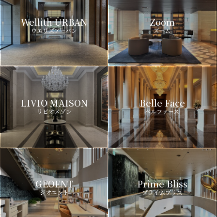
Wellith URBAN
Zoom
ウエリスアーバン
ズーム
LIVIO MAISON
Belle Face
リビオメゾン
ベルファース
GEOENT
Prime Bliss
ジオエント
プライムブリス