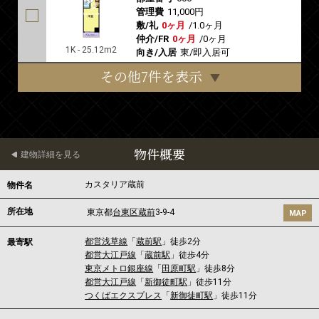
管理費
11,000円
敷/礼
0ヶ月
/
1.0ヶ月
仲介/FR
0ヶ月
/
0ヶ月
1K - 25.12m2
向き/入居
東/即入居可
その他7件を表示
物件概要
建物詳細を見る
カスタリア蔵前
物件名
所在地
東京都
台東区
蔵前
3-9-4
MAP
都営浅草線
「
蔵前駅
」徒歩2分
最寄駅
都営大江戸線
「
蔵前駅
」徒歩4分
東京メトロ銀座線
「
田原町駅
」徒歩8分
都営大江戸線
「
新御徒町駅
」徒歩11分
つくばエクスプレス
「
新御徒町駅
」徒歩11分