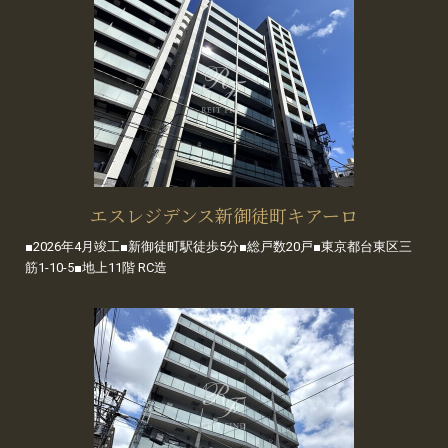
エスレジデンス新御徒町キアーロ
■2026年4月竣工■新御徒町駅徒歩5分■総戸数20戸■東京都台東区三
筋1-10-5■地上11階 RC造