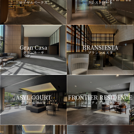
ロイヤルパークス
クレストコート
Gran Casa
BRANSIESTA
グランカーサ
ブランシエスタ
ASYL COURT
FRONTIER RESIDENCE
アジールコート
フロンティアレジデンス