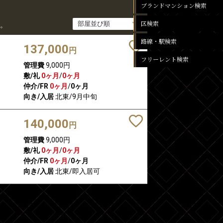
ブランドマンション検索
区検索
。
路線・駅検索
137,000
円
フリーレント検索
管理費
9,000円
敷/礼
0ヶ月
/
0ヶ月
仲介/FR
0ヶ月
/
0ヶ月
向き/入居
北東/9月中旬
140,000
円
管理費
9,000円
敷/礼
0ヶ月
/
0ヶ月
仲介/FR
0ヶ月
/
0ヶ月
向き/入居
北東/即入居可