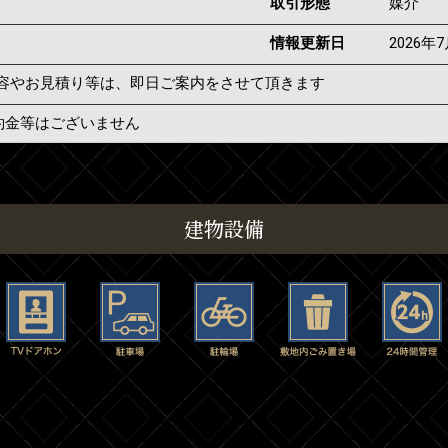
取引形態
媒介
情報更新日
2026年
容やお見積り等は、即日ご案内をさせて頂きます
約金等はございません
建物設備