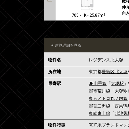
敷/
仲介
向き
2
705 - 1K - 25.87m
建物詳細を見る
物件名
レジデンス北大塚
所在地
東京都
豊島区
北大塚
最寄駅
JR山手線
「
大塚駅
」
都電荒川線
「
大塚駅
東京メトロ丸ノ内線
都営三田線
「
西巣鴨
東武東上線
「
北池袋
物件特徴
REIT系ブランドマ