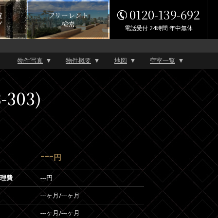
0120-139-692
覧
フリーレント
グ
検索
電話受付 24時間 年中無休
物件写真
物件概要
地図
空室一覧
303)
---
円
管理費
---円
---ヶ月
/
---ヶ月
---ヶ月
/
---ヶ月