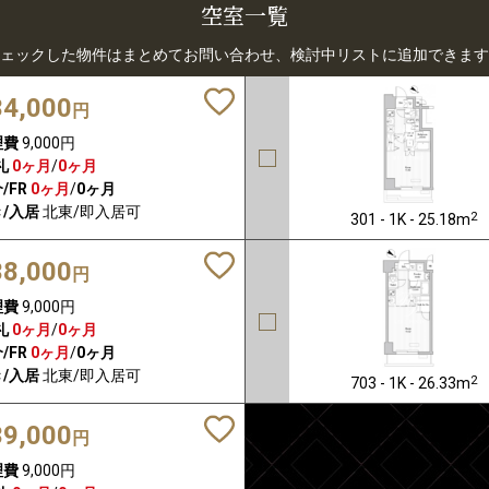
空室一覧
ェックした物件はまとめてお問い合わせ、検討中リストに追加できます
34,000
円
理費
9,000円
礼
0ヶ月
/
0ヶ月
/FR
0ヶ月
/
0ヶ月
/入居
北東/即入居可
2
301 - 1K - 25.18m
38,000
円
理費
9,000円
礼
0ヶ月
/
0ヶ月
/FR
0ヶ月
/
0ヶ月
/入居
北東/即入居可
2
703 - 1K - 26.33m
39,000
円
理費
9,000円