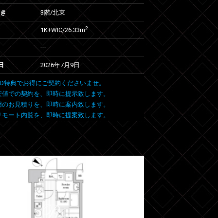
向き
3階/北東
2
1K+WIC/26.33m
---
日
2026年7月9日
 FIND特典でお得にご契約くださいませ。
安値での契約を、即時に提示致します。
用のお見積りを、即時に案内致します。
リモート内覧を、即時に提案致します。