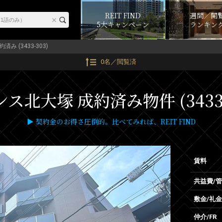
REIT FIND
週間／閲
5大キャンペーン
ランキン
約済み (3433-303)
0名／閲覧済
ス北大塚 成約済み物件 (3433-
▶ 契約金のお得さ圧倒的。比べてみれば、REIT FIND
賃料
共益費/
敷金/礼金
仲介/FR