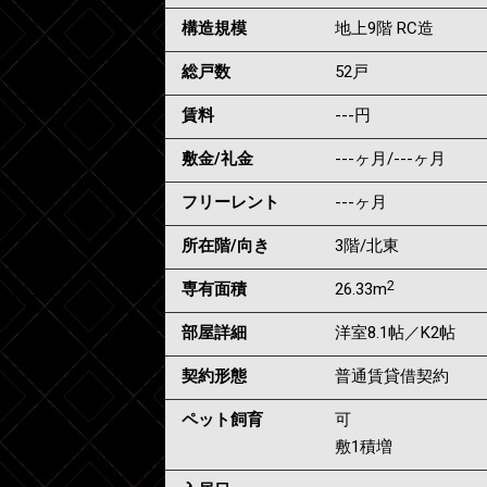
構造規模
地上9階 RC造
総戸数
52戸
賃料
---
円
敷金/礼金
---ヶ月
/
---ヶ月
フリーレント
---ヶ月
所在階/向き
3階/北東
2
専有面積
26.33m
部屋詳細
洋室8.1帖／K2帖
契約形態
普通賃貸借契約
ペット飼育
可
敷1積増