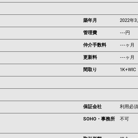
築年月
2022年
管理費
---円
仲介手数料
---ヶ月
更新料
---ヶ月
間取り
1K+WIC
保証会社
利用必
SOHO・事務所
不可