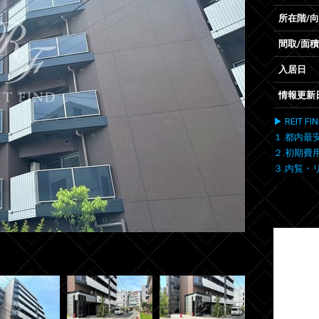
所在階/
間取/面積
入居日
情報更新
▶ REIT
１.都内最
２.初期費
３.内覧・