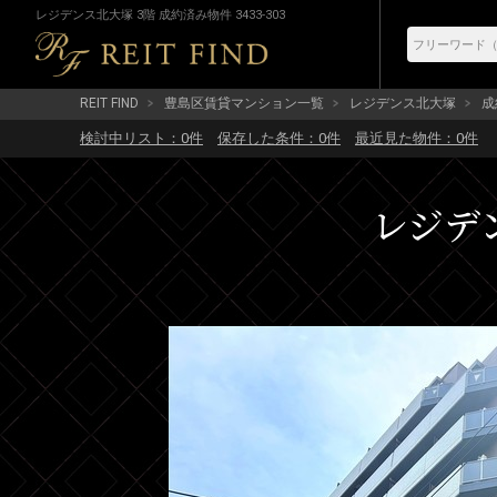
レジデンス北大塚 3階 成約済み物件 3433-303
REIT FIND
豊島区賃貸マンション一覧
レジデンス北大塚
成
検討中リスト：
0
件
保存した条件：
0
件
最近見た物件：
0
件
レジデン