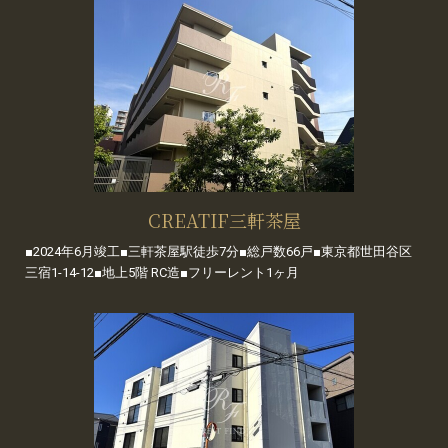
CREATIF三軒茶屋
■2024年6月竣工■三軒茶屋駅徒歩7分■総戸数66戸■東京都世田谷区
三宿1-14-12■地上5階 RC造■フリーレント1ヶ月