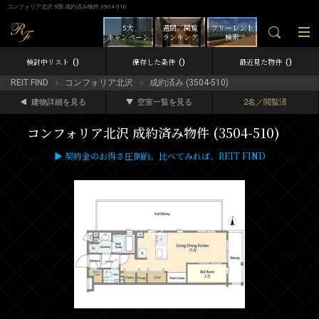
コンフォリア北沢 5階 成約済み物件 3504-510
5大
週間／閲覧
フリーレント
キャンペーン
ランキング
検索
0
0
0
検討中リスト
保存した条件
最近見た物件
REIT FIND
コンフォリア北沢
成約済み (3504-510)
建物詳細を見る
空室一覧を見る
2名／閲覧済
コンフォリア北沢 成約済み物件 (3504-510)
▶ 契約金のお得さ圧倒的。比べてみれば、REIT FIND