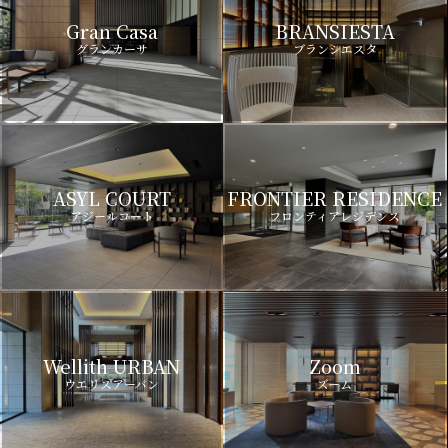
Gran Casa
BRANSIESTA
グランカーサ
ブランシエスタ
ASYL COURT
FRONTIER RESIDENCE
アジールコート
フロンティアレジデンス
Wellith URBAN
Zoom
ウエリスアーバン
ズーム