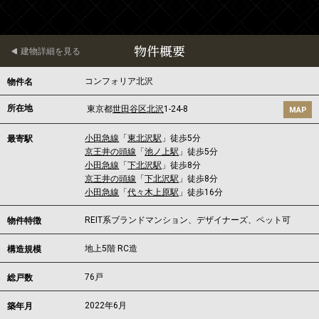
物件概要
建物詳細を見る
コンフォリア北沢
物件名
所在地
東京都
世田谷区
北沢
1-24-8
MAP
小田急線
「
東北沢駅
」徒歩5分
最寄駅
京王井の頭線
「
池ノ上駅
」徒歩5分
小田急線
「
下北沢駅
」徒歩8分
京王井の頭線
「
下北沢駅
」徒歩8分
小田急線
「
代々木上原駅
」徒歩16分
REIT系ブランドマンション、デザイナーズ、ペット可
物件特徴
地上5階 RC造
構造規模
76戸
総戸数
2022年6月
築年月