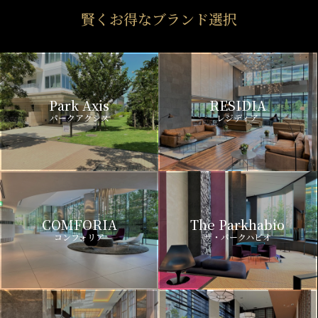
賢くお得なブランド選択
Park Axis
RESIDIA
パークアクシス
レジディア
COMFORIA
The Parkhabio
コンフォリア
ザ・パークハビオ