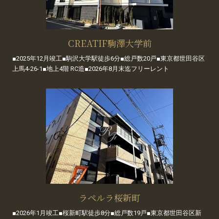
CREATIF駒澤大学前
■2025年12月竣工■駒沢大学駅徒歩6分■総戸数20戸■東京都世田谷区
上馬4-26-1■地上4階 RC造■2026年8月末迄フリーレント
ラペルラ桜新町
■2026年1月竣工■桜新町駅徒歩8分■総戸数19戸■東京都世田谷区新