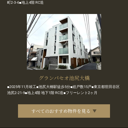
町2-3-6■地上4階 RC造
グランパセオ池尻大橋
■2025年11月竣工■池尻大橋駅徒歩5分■総戸数15戸■東京都世田谷区
池尻2-21-9■地上4階 地下1階 RC造■フリーレント2ヶ月
すべてのおすすめ物件を見る