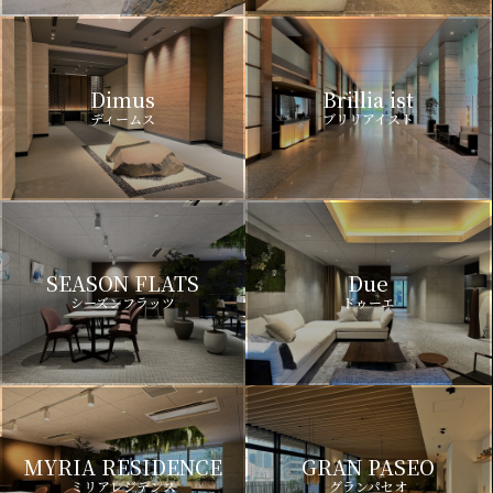
Dimus
Brillia ist
ディームス
ブリリアイスト
SEASON FLATS
Due
シーズンフラッツ
ドゥーエ
MYRIA RESIDENCE
GRAN PASEO
ミリアレジデンス
グランパセオ