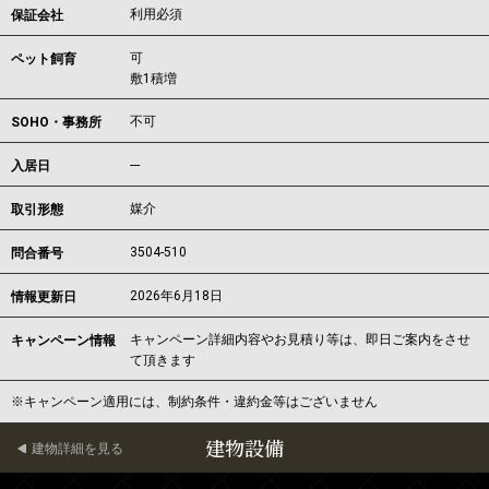
利用必須
保証会社
可
ペット飼育
敷1積増
不可
SOHO・事務所
---
入居日
媒介
取引形態
3504-510
問合番号
2026年6月18日
情報更新日
キャンペーン詳細内容やお見積り等は、即日ご案内をさせ
キャンペーン情報
て頂きます
※キャンペーン適用には、制約条件・違約金等はございません
建物設備
建物詳細を見る