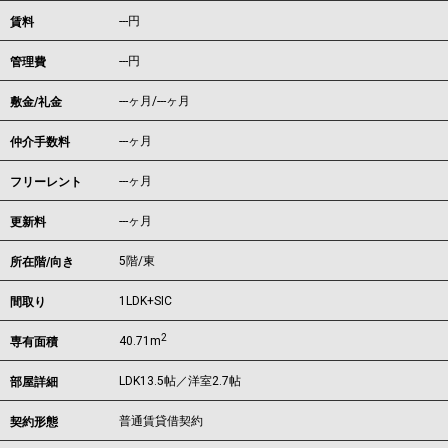
---
円
賃料
---円
管理費
---ヶ月
/
---ヶ月
敷金/礼金
---ヶ月
仲介手数料
---ヶ月
フリーレント
---ヶ月
更新料
5階/東
所在階/向き
1LDK+SIC
間取り
2
40.71m
専有面積
LDK13.5帖／洋室2.7帖
部屋詳細
普通賃貸借契約
契約形態