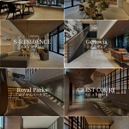
S-RESIDENCE
Genovia
エスレジデンス
ジェノヴィア
Royal Parks
CREST COURT
ロイヤルパークス
クレストコート