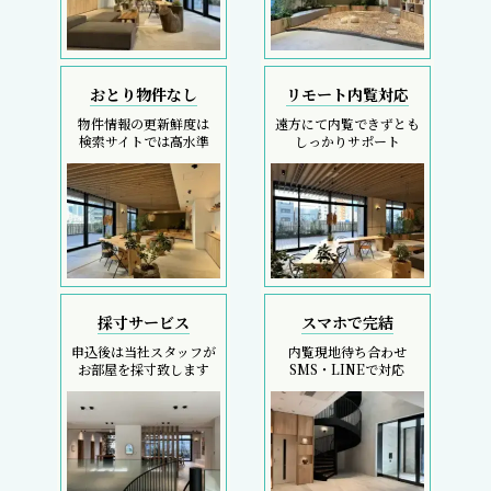
おとり物件なし
リモート内覧対応
物件情報の更新鮮度は
遠方にて内覧できずとも
検索サイトでは高水準
しっかりサポート
採寸サービス
スマホで完結
申込後は当社スタッフが
内覧現地待ち合わせ
お部屋を採寸致します
SMS・LINEで対応