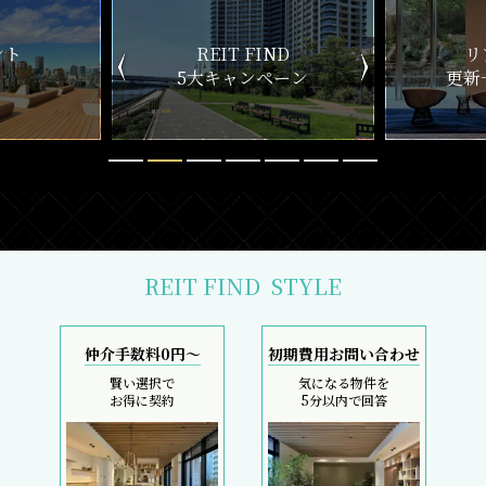
ND
リアルタイム
新
ペーン
更新一覧チェック
REIT FIND
STYLE
仲介手数料0円～
初期費用お問い合わせ
賢い選択で
気になる物件を
お得に契約
5分以内で回答