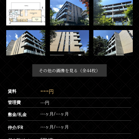
その他の画像を見る（全44枚）
---
賃料
円
管理費
---円
---ヶ月
/
---ヶ月
敷金/礼金
---ヶ月
/
---ヶ月
仲介/FR