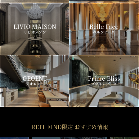
LIVIO MAISON
Belle Face
リビオメゾン
ベルファース
GEOENT
Prime Bliss
ジオエント
プライムブリス
REIT FIND限定 おすすめ情報