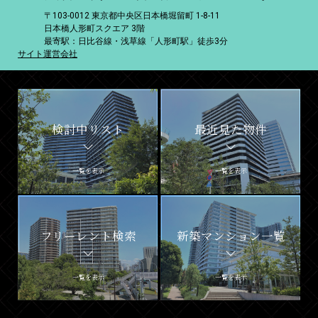
〒103-0012 東京都中央区日本橋堀留町 1-8-11
日本橋人形町スクエア 3階
最寄駅：日比谷線・浅草線「人形町駅」徒歩3分
サイト運営会社
検討中リスト
最近見た物件
一覧を表示
一覧を表示
フリーレント検索
新築マンション一覧
一覧を表示
一覧を表示