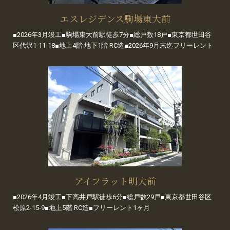
エスレジデンス駒場東大前
■2026年3月竣工■駒場東大前駅徒歩7分■総戸数18戸■東京都世田谷
区代沢1-11-18■地上4階 地下1階 RC造■2026年9月末迄フリーレント
アイフラット明大前
■2026年4月竣工■下高井戸駅徒歩6分■総戸数29戸■東京都世田谷区
松原2-15-9■地上5階 RC造■フリーレント1ヶ月