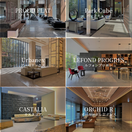
PROUD FLAT
Park Cube
プラウドフラット
パークキューブ
Urbanex
LEFOND PROGRES
アーバネックス
ルフォンプログレ
CASTALIA
ORCHID R
カスタリア
オーキッドレジデンス