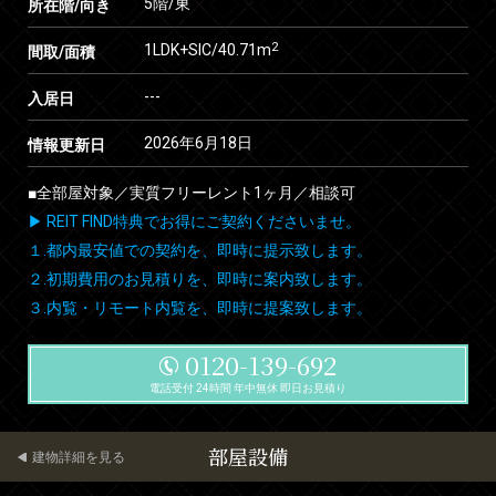
5階/東
所在階/向き
2
1LDK+SIC/40.71m
間取/面積
---
入居日
2026年6月18日
情報更新日
■全部屋対象／実質フリーレント1ヶ月／相談可
▶ REIT FIND特典でお得にご契約くださいませ。
１.都内最安値での契約を、即時に提示致します。
２.初期費用のお見積りを、即時に案内致します。
３.内覧・リモート内覧を、即時に提案致します。
0120-139-692
電話受付 24時間 年中無休 即日お見積り
部屋設備
建物詳細を見る