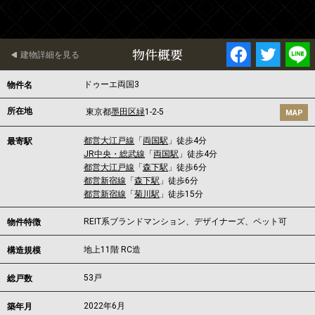
物件概要
建物詳細を見る
ドゥーエ両国3
物件名
所在地
東京都
墨田区
緑
1-2-5
MAP
都営大江戸線
「
両国駅
」徒歩4分
最寄駅
JR中央・総武線
「
両国駅
」徒歩4分
都営大江戸線
「
森下駅
」徒歩6分
都営新宿線
「
森下駅
」徒歩6分
都営新宿線
「
菊川駅
」徒歩15分
REIT系ブランドマンション、デザイナーズ、ペット可
物件特徴
地上11階 RC造
構造規模
53戸
総戸数
2022年6月
築年月