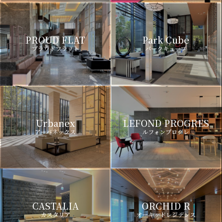
PROUD FLAT
Park Cube
プラウドフラット
パークキューブ
Urbanex
LEFOND PROGRES
アーバネックス
ルフォンプログレ
CASTALIA
ORCHID R
カスタリア
オーキッドレジデンス