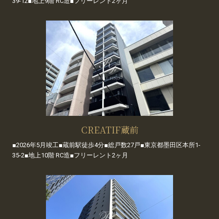
39-12■地上9階 RC造■フリーレント2ヶ月
CREATIF蔵前
■2026年5月竣工■蔵前駅徒歩4分■総戸数27戸■東京都墨田区本所1-
35-2■地上10階 RC造■フリーレント2ヶ月