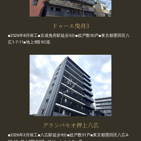
ドゥーエ曳舟3
■2026年8月竣工■京成曳舟駅徒歩5分■総戸数50戸■東京都墨田区八
広1-7-11■地上9階 RC造
グランパセオ押上八広
■2026年3月竣工■八広駅徒歩9分■総戸数51戸■東京都墨田区八広4-