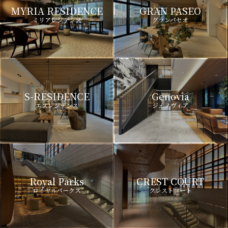
MYRIA RESIDENCE
GRAN PASEO
ミリアレジデンス
グランパセオ
S-RESIDENCE
Genovia
エスレジデンス
ジェノヴィア
Royal Parks
CREST COURT
ロイヤルパークス
クレストコート