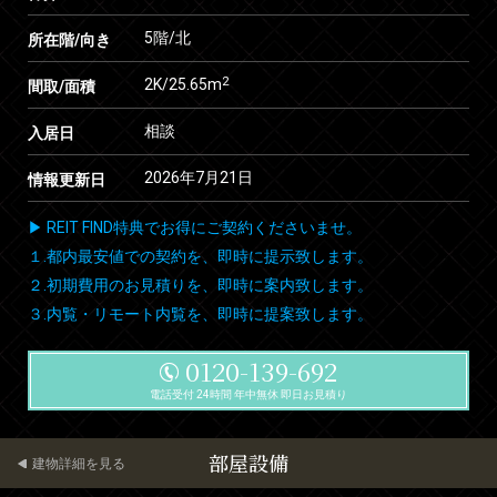
5階/北
所在階/向き
2
2K/25.65m
間取/面積
相談
入居日
2026年7月21日
情報更新日
▶ REIT FIND特典でお得にご契約くださいませ。
１.都内最安値での契約を、即時に提示致します。
２.初期費用のお見積りを、即時に案内致します。
３.内覧・リモート内覧を、即時に提案致します。
0120-139-692
電話受付 24時間 年中無休 即日お見積り
部屋設備
建物詳細を見る