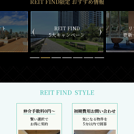
REIT FIND限定 おすすめ情報
ND
リアルタイム
新
ペーン
更新一覧チェック
REIT FIND
STYLE
仲介手数料0円～
初期費用お問い合わせ
賢い選択で
気になる物件を
お得に契約
5分以内で回答