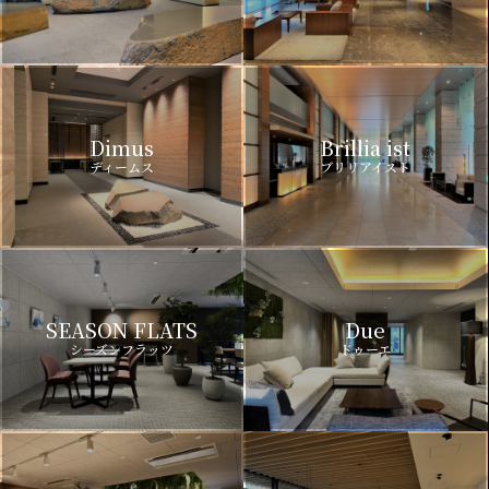
Dimus
Brillia ist
ディームス
ブリリアイスト
SEASON FLATS
Due
シーズンフラッツ
ドゥーエ