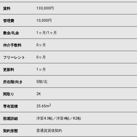
133,000
円
賃料
10,000円
管理費
1ヶ月
/
1ヶ月
敷金/礼金
0ヶ月
仲介手数料
0ヶ月
フリーレント
1ヶ月
更新料
5階/北
所在階/向き
2K
間取り
2
25.65m
専有面積
洋室4.3帖／洋室4帖／K2帖
部屋詳細
普通賃貸借契約
契約形態