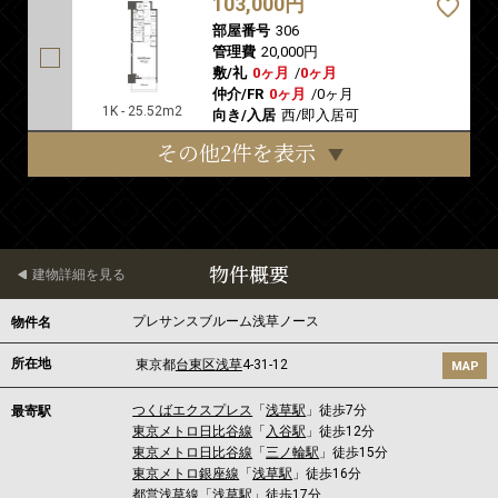
103,000円
部屋番号
306
管理費
20,000円
敷/礼
0ヶ月
/
0ヶ月
仲介/FR
0ヶ月
/
0ヶ月
1K - 25.52m2
向き/入居
西/即入居可
その他2件を表示
物件概要
建物詳細を見る
プレサンスブルーム浅草ノース
物件名
所在地
東京都
台東区
浅草
4-31-12
MAP
つくばエクスプレス
「
浅草駅
」徒歩7分
最寄駅
東京メトロ日比谷線
「
入谷駅
」徒歩12分
東京メトロ日比谷線
「
三ノ輪駅
」徒歩15分
東京メトロ銀座線
「
浅草駅
」徒歩16分
都営浅草線
「
浅草駅
」徒歩17分