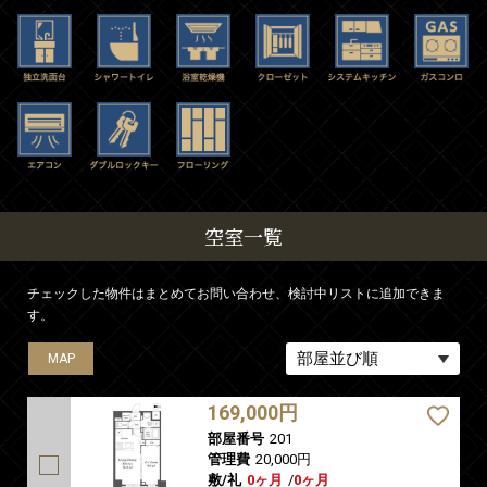
空室一覧
チェックした物件はまとめてお問い合わせ、検討中リストに追加できま
す。
MAP
MAP
MAP
MAP
MAP
169,000円
部屋番号
201
管理費
20,000円
敷/礼
0ヶ月
/
0ヶ月