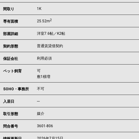
1K
間取り
2
25.52m
専有面積
洋室7.6帖／K2帖
部屋詳細
普通賃貸借契約
契約形態
利用必須
保証会社
可
ペット飼育
敷1積増
不可
SOHO・事務所
---
入居日
媒介
取引形態
3601-806
問合番号
2026年7月15日
情報更新日