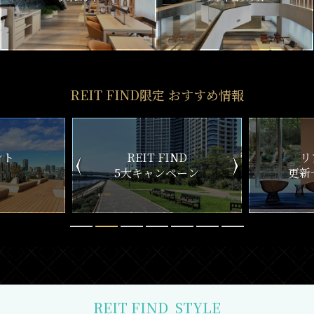
REIT FIND限定 おすすめ情報
ND
リアルタイム
新
ペーン
更新一覧チェック
REIT FIND
STYLE