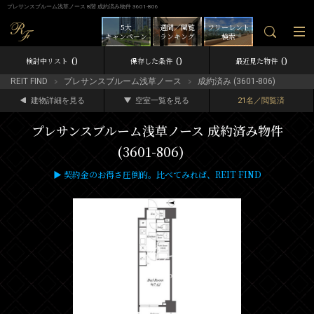
プレサンスブルーム浅草ノース 8階 成約済み物件 3601-806
5大
週間／閲覧
フリーレント
キャンペーン
ランキング
検索
0
0
0
検討中リスト
保存した条件
最近見た物件
REIT FIND
プレサンスブルーム浅草ノース
成約済み (3601-806)
建物詳細を見る
空室一覧を見る
21名／閲覧済
プレサンスブルーム浅草ノース 成約済み物件
(3601-806)
▶ 契約金のお得さ圧倒的。比べてみれば、REIT FIND