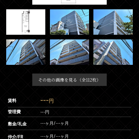
その他の画像を見る（全112枚）
---
賃料
円
管理費
---円
---ヶ月
/
---ヶ月
敷金/礼金
---ヶ月
/
---ヶ月
仲介/FR