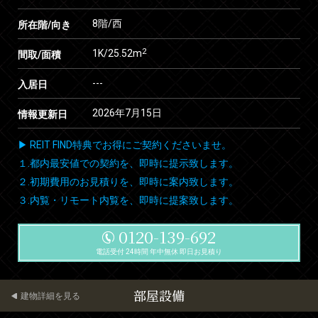
8階/西
所在階/向き
2
1K/25.52m
間取/面積
---
入居日
2026年7月15日
情報更新日
▶ REIT FIND特典でお得にご契約くださいませ。
１.都内最安値での契約を、即時に提示致します。
２.初期費用のお見積りを、即時に案内致します。
３.内覧・リモート内覧を、即時に提案致します。
0120-139-692
電話受付 24時間 年中無休 即日お見積り
部屋設備
建物詳細を見る