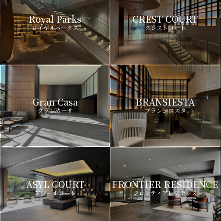
Royal Parks
CREST COURT
ロイヤルパークス
クレストコート
Gran Casa
BRANSIESTA
グランカーサ
ブランシエスタ
ASYL COURT
FRONTIER RESIDENCE
アジールコート
フロンティアレジデンス