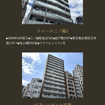
ドゥーエ三ノ輪3
■2026年6月竣工■三ノ輪駅徒歩5分■総戸数29戸■東京都台東区日本
堤2-37-1■地上8階 RC造■フリーレント1ヶ月
ACPレジデンス浅草