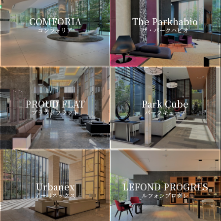
COMFORIA
The Parkhabio
コンフォリア
ザ・パークハビオ
PROUD FLAT
Park Cube
プラウドフラット
パークキューブ
Urbanex
LEFOND PROGRES
アーバネックス
ルフォンプログレ