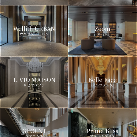
Wellith URBAN
Zoom
ウエリスアーバン
ズーム
LIVIO MAISON
Belle Face
リビオメゾン
ベルファース
GEOENT
Prime Bliss
ジオエント
プライムブリス