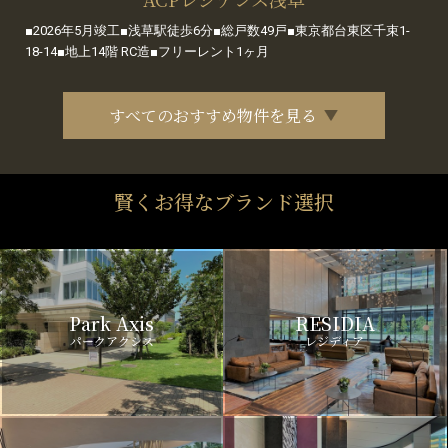
■2026年5月竣工■浅草駅徒歩6分■総戸数49戸■東京都台東区千束1-
18-14■地上14階 RC造■フリーレント1ヶ月
すべてのおすすめ物件を見る
賢くお得なブランド選択
Park Axis
RESIDIA
パークアクシス
レジディア