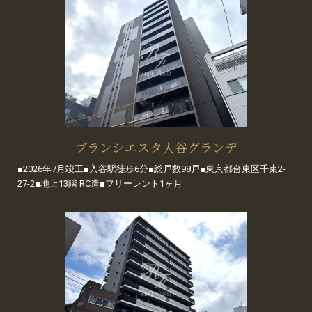
ブランシエスタ入谷グランデ
■2026年7月竣工■入谷駅徒歩6分■総戸数98戸■東京都台東区千束2-
27-2■地上13階 RC造■フリーレント1ヶ月