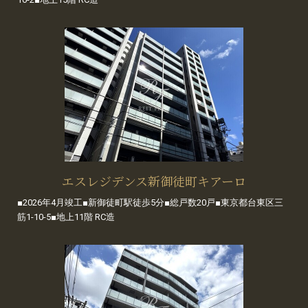
エスレジデンス新御徒町キアーロ
■2026年4月竣工■新御徒町駅徒歩5分■総戸数20戸■東京都台東区三
筋1-10-5■地上11階 RC造