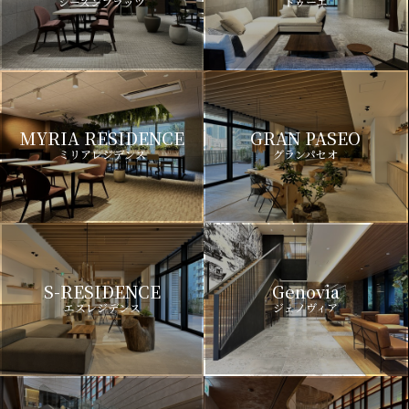
シーズンフラッツ
ドゥーエ
MYRIA RESIDENCE
GRAN PASEO
ミリアレジデンス
グランパセオ
S-RESIDENCE
Genovia
エスレジデンス
ジェノヴィア