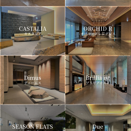
CASTALIA
ORCHID R
カスタリア
オーキッドレジデンス
Dimus
Brillia ist
ディームス
ブリリアイスト
SEASON FLATS
Due