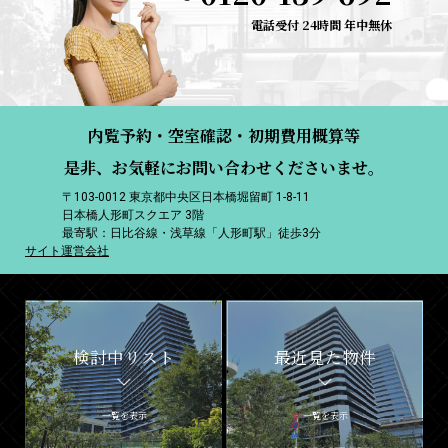
電話受付 24時間 年中無休
内覧予約・空室確認・初期費用概算等
是非、お気軽にお問い合わせくださいませ。
〒103-0012 東京都中央区日本橋堀留町 1-8-11
日本橋人形町スクエア 3階
最寄駅：日比谷線・浅草線「人形町駅」徒歩3分
サイト運営会社
検討中リスト
最近見た物件
一覧を表示
一覧を表示