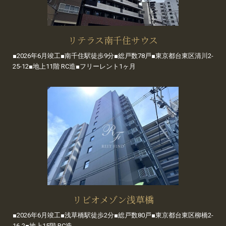
リテラス南千住サウス
■2026年6月竣工■南千住駅徒歩9分■総戸数78戸■東京都台東区清川2-
25-12■地上11階 RC造■フリーレント1ヶ月
リビオメゾン浅草橋
■2026年6月竣工■浅草橋駅徒歩2分■総戸数80戸■東京都台東区柳橋2-
16-2■地上15階 RC造