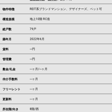
REIT系ブランドマンション、デザイナーズ、ペット可
物件特徴
地上10階 RC造
構造規模
79戸
総戸数
2022年6月
築年月
---
円
賃料
---円
管理費
---ヶ月
/
---ヶ月
敷金/礼金
---ヶ月
仲介手数料
---ヶ月
フリーレント
---ヶ月
更新料
8階/西
所在階/向き