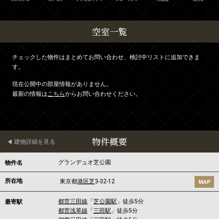
空室一覧
チェックした物件はまとめてお問い合わせ、検討中リストに追加できま
す。
現在公開中の部屋情報がありません。
最新の情報は
こちら
からお問い合わせください。
物件概要
建物詳細を見る
グランデュオ芝公園
物件名
所在地
東京都
港区
芝
3-32-12
MAP
都営三田線
「
芝公園駅
」徒歩5分
最寄駅
都営浅草線
「
三田駅
」徒歩5分