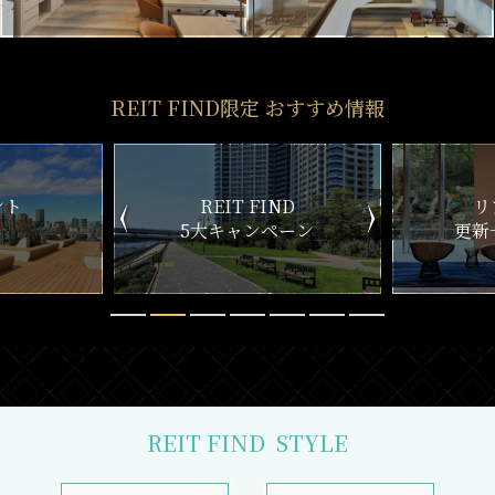
REIT FIND限定 おすすめ情報
ND
リアルタイム
新
ペーン
更新一覧チェック
REIT FIND
STYLE