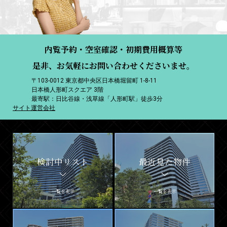
内覧予約・空室確認・初期費用概算等
是非、お気軽にお問い合わせくださいませ。
〒103-0012 東京都中央区日本橋堀留町 1-8-11
日本橋人形町スクエア 3階
最寄駅：日比谷線・浅草線「人形町駅」徒歩3分
サイト運営会社
検討中リスト
最近見た物件
一覧を表示
一覧を表示