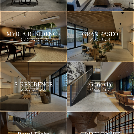
MYRIA RESIDENCE
GRAN PASEO
ミリアレジデンス
グランパセオ
S-RESIDENCE
Genovia
エスレジデンス
ジェノヴィア