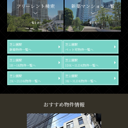
フリーレント検索
新築マンション一覧
一覧を表示
一覧を表示
芝公園駅
芝公園駅
新築物件一覧へ
ペット可物件一覧へ
芝公園駅
芝公園駅
1R～1K物件一覧へ
1DK～1LDK物件一覧へ
芝公園駅
芝公園駅
2K～2LDK物件一覧へ
3K～3LDK物件一覧へ
おすすめ物件情報