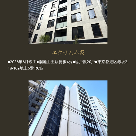
エクサム赤坂
■2026年6月竣工■溜池山王駅徒歩4分■総戸数20戸■東京都港区赤坂2-
18-16■地上5階 RC造