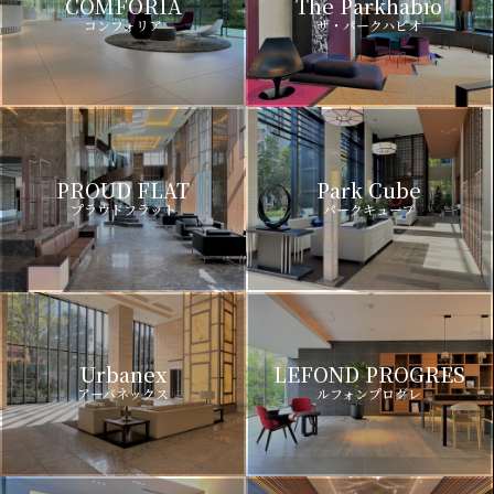
COMFORIA
The Parkhabio
コンフォリア
ザ・パークハビオ
PROUD FLAT
Park Cube
プラウドフラット
パークキューブ
Urbanex
LEFOND PROGRES
アーバネックス
ルフォンプログレ