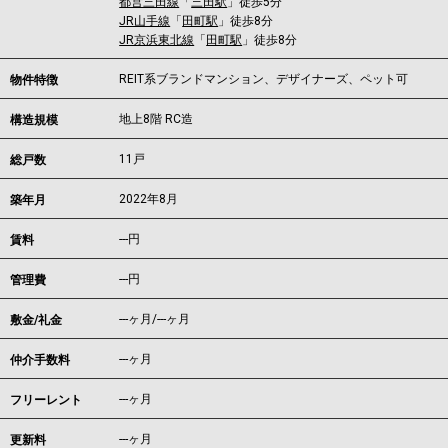
都営三田線
「
三田駅
」徒歩5分
JR山手線
「
田町駅
」徒歩8分
JR京浜東北線
「
田町駅
」徒歩8分
REIT系ブランドマンション、デザイナーズ、ペット可
物件特徴
地上8階 RC造
構造規模
11戸
総戸数
2022年8月
築年月
---
円
賃料
---円
管理費
---ヶ月
/
---ヶ月
敷金/礼金
---ヶ月
仲介手数料
---ヶ月
フリーレント
---ヶ月
更新料