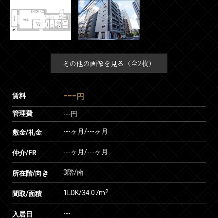
その他の画像を見る（全2枚）
---
賃料
円
管理費
---円
---ヶ月
/
---ヶ月
敷金/礼金
---ヶ月
/
---ヶ月
仲介/FR
3階/南
所在階/向き
2
1LDK/34.07m
間取/面積
---
入居日