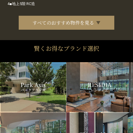
4■地上5階 RC造
すべてのおすすめ物件を見る
賢くお得なブランド選択
Park Axis
RESIDIA
パークアクシス
レジディア