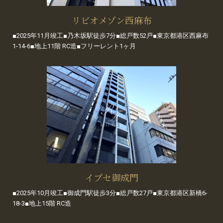
リビオメゾン西麻布
■2025年11月竣工■乃木坂駅徒歩7分■総戸数52戸■東京都港区西麻布
1-14-6■地上11階 RC造■フリーレント1ヶ月
イプセ御成門
■2025年10月竣工■御成門駅徒歩3分■総戸数27戸■東京都港区新橋6-
18-3■地上15階 RC造