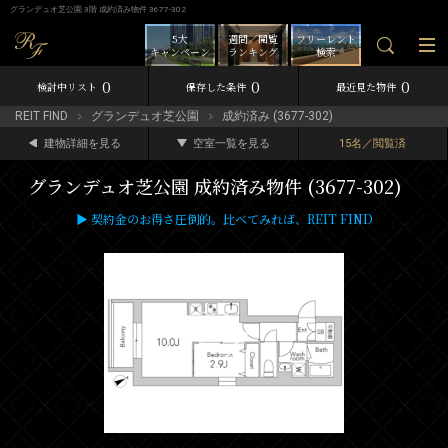
グランデュオ芝公園 3階 成約済み物件 3677-302
5大
週間／閲覧
フリーレント
キャンペーン
ランキング
検索
0
0
0
検討中リスト
保存した条件
最近見た物件
REIT FIND
グランデュオ芝公園
成約済み (3677-302)
建物詳細を見る
空室一覧を見る
15名／閲覧済
グランデュオ芝公園 成約済み物件 (3677-302)
▶ 契約金のお得さ圧倒的。比べてみれば、REIT FIND