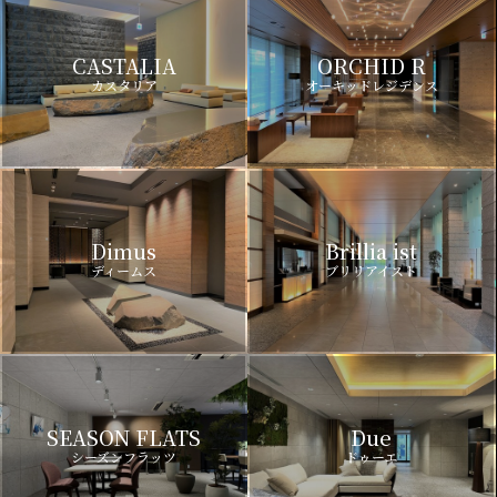
CASTALIA
ORCHID R
カスタリア
オーキッドレジデンス
Dimus
Brillia ist
ディームス
ブリリアイスト
SEASON FLATS
Due
シーズンフラッツ
ドゥーエ