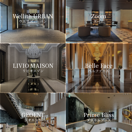
Wellith URBAN
Zoom
ウエリスアーバン
ズーム
LIVIO MAISON
Belle Face
リビオメゾン
ベルファース
GEOENT
Prime Bliss
ジオエント
プライムブリス