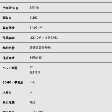
3階/南
所在階/向き
1LDK
間取り
2
34.07m
専有面積
LDK10帖／洋室2.9帖
部屋詳細
普通賃貸借契約
契約形態
利用必須
保証会社
可
ペット飼育
敷1積増
不可
SOHO・事務所
---
入居日
媒介
取引形態