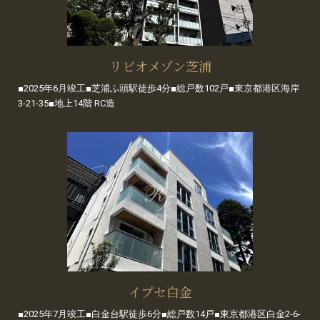
リビオメゾン芝浦
■2025年6月竣工■芝浦ふ頭駅徒歩4分■総戸数102戸■東京都港区海岸
3-21-35■地上14階 RC造
イプセ白金
■2025年7月竣工■白金台駅徒歩6分■総戸数14戸■東京都港区白金2-6-