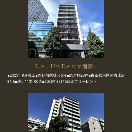
Ｌｅ ＵｎＤｅｕｘ南青山
■2025年9月竣工■外苑前駅徒歩5分■総戸数20戸■東京都港区南青山2-
31-6■地上11階 RC造■2026年3月15日迄フリーレント