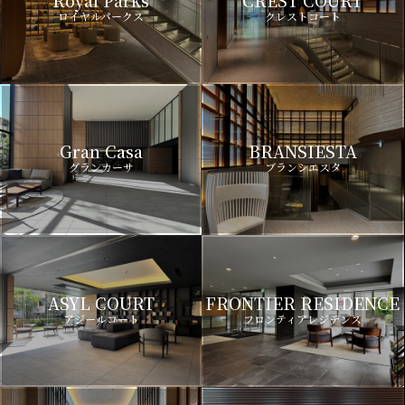
Royal Parks
CREST COURT
ロイヤルパークス
クレストコート
Gran Casa
BRANSIESTA
グランカーサ
ブランシエスタ
ASYL COURT
FRONTIER RESIDENCE
アジールコート
フロンティアレジデンス