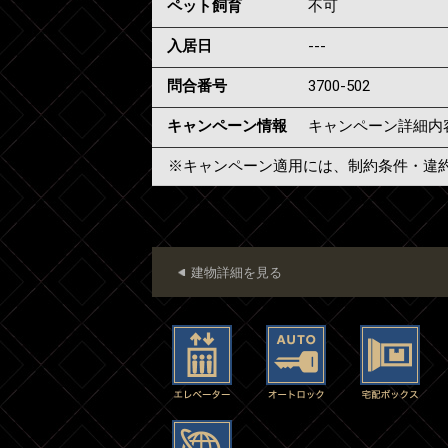
ペット飼育
不可
入居日
---
問合番号
3700-502
キャンペーン情報
キャンペーン詳細内
※キャンペーン適用には、制約条件・違
建物詳細を見る