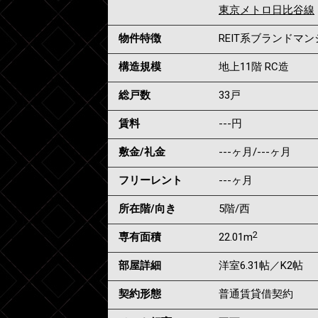
東京メトロ日比谷線
物件特徴
REIT系ブランドマ
構造規模
地上11階 RC造
総戸数
33戸
賃料
---
円
敷金/礼金
---ヶ月
/
---ヶ月
フリーレント
---ヶ月
所在階/向き
5階/西
2
専有面積
22.01m
部屋詳細
洋室6.31帖／K2帖
契約形態
普通賃貸借契約