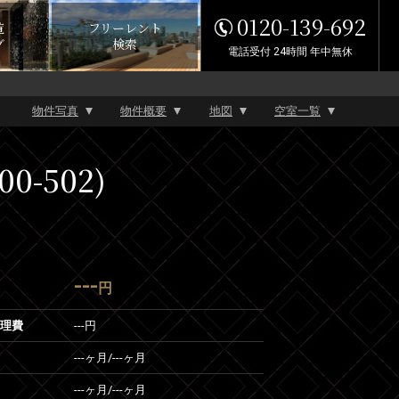
0120-139-692
覧
フリーレント
グ
検索
電話受付 24時間 年中無休
物件写真
物件概要
地図
空室一覧
-502)
---
円
管理費
---円
---ヶ月
/
---ヶ月
---ヶ月
/
---ヶ月