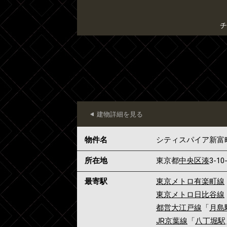
チ
建物詳細を見る
物件名
シティスパイア新富
所在地
東京都
中央区
湊
3-10
最寄駅
東京メトロ有楽町線
東京メトロ日比谷線
都営大江戸線
「
月島
JR京葉線
「
八丁堀駅