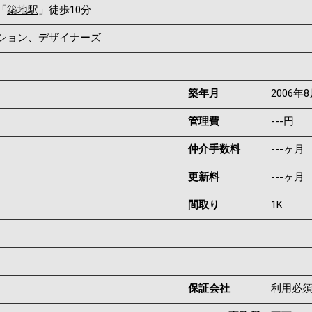
「
築地駅
」徒歩10分
ンション、デザイナーズ
築年月
2006年
管理費
---円
仲介手数料
---ヶ月
更新料
---ヶ月
間取り
1K
保証会社
利用必