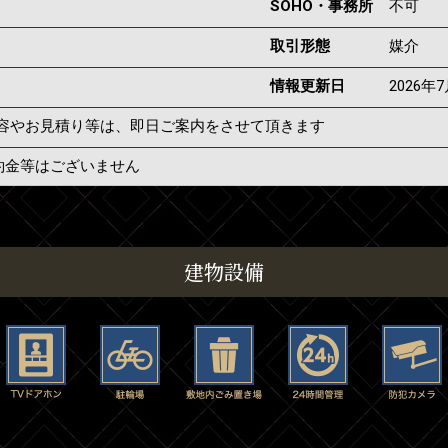
SOHO・事務所
不可
取引形態
媒介
情報更新日
2026年
容やお見積り等は、即日ご案内をさせて頂きます
約金等はございません
建物設備