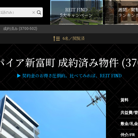
REIT FIND
週間／閲
5大キャンペーン
ランキン
成約済み (3700-502)
6名／閲覧済
イア新富町 成約済み物件 (3700
▶ 契約金のお得さ圧倒的。比べてみれば、REIT FIND
賃料
共益費/
敷金/礼金
仲介/FR