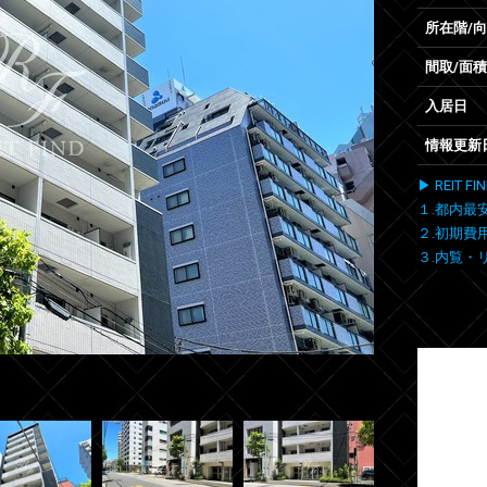
所在階/
間取/面積
入居日
情報更新
▶ REIT
１.都内最
２.初期費
３.内覧・