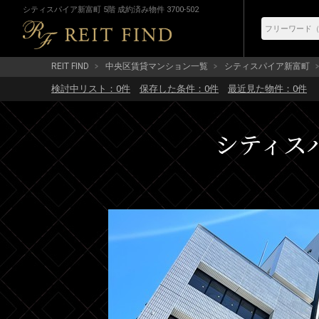
シティスパイア新富町 5階 成約済み物件 3700-502
REIT FIND
中央区賃貸マンション一覧
シティスパイア新富町
検討中リスト：
0
件
保存した条件：
0
件
最近見た物件：
0
件
シティスパ