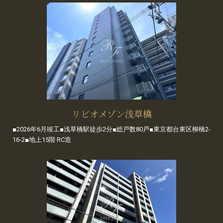
リビオメゾン浅草橋
■2026年6月竣工■浅草橋駅徒歩2分■総戸数80戸■東京都台東区柳橋2-
16-2■地上15階 RC造