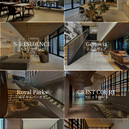
ミリアレジデンス
グランパセオ
S-RESIDENCE
Genovia
エスレジデンス
ジェノヴィア
Royal Parks
CREST COURT
ロイヤルパークス
クレストコート