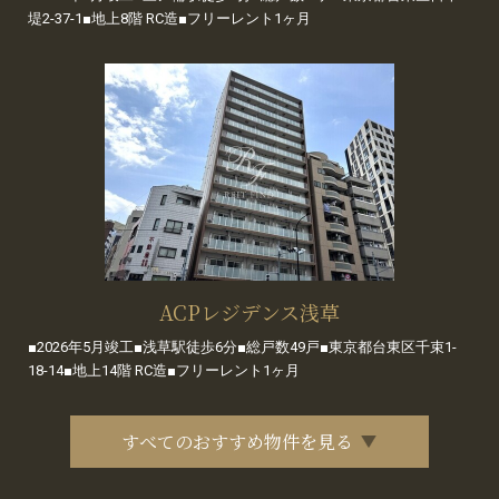
堤2-37-1■地上8階 RC造■フリーレント1ヶ月
ACPレジデンス浅草
■2026年5月竣工■浅草駅徒歩6分■総戸数49戸■東京都台東区千束1-
18-14■地上14階 RC造■フリーレント1ヶ月
すべてのおすすめ物件を見る