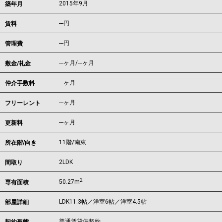
2015年9月
築年月
---
円
賃料
---円
管理費
---ヶ月
/
---ヶ月
敷金/礼金
---ヶ月
仲介手数料
---ヶ月
フリーレント
---ヶ月
更新料
11階/南東
所在階/向き
2LDK
間取り
2
50.27m
専有面積
LDK11.3帖／洋室6帖／洋室4.5帖
部屋詳細
普通賃貸借契約