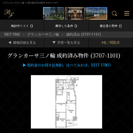
グランカーサ三ノ輪 11階 成約済み物件 3707-1101
5大
週間／閲覧
フリーレント
キャンペーン
ランキング
検索
0
0
0
検討中リスト
保存した条件
最近見た物件
REIT FIND
グランカーサ三ノ輪
成約済み (3707-1101)
建物詳細を見る
空室一覧を見る
4名／閲覧済
グランカーサ三ノ輪 成約済み物件 (3707-1101)
▶ 契約金のお得さ圧倒的。比べてみれば、REIT FIND