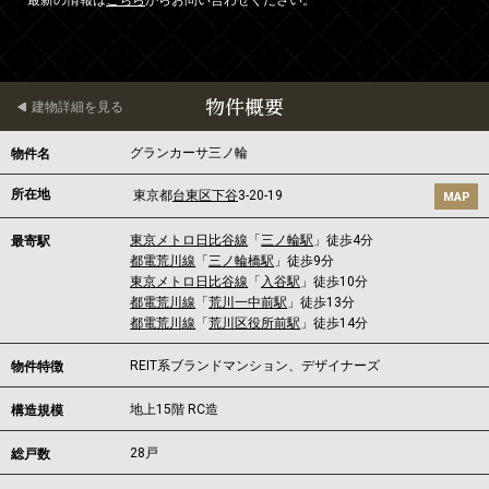
最新の情報は
こちら
からお問い合わせください。
物件概要
建物詳細を見る
グランカーサ三ノ輪
物件名
所在地
東京都
台東区
下谷
3-20-19
MAP
東京メトロ日比谷線
「
三ノ輪駅
」徒歩4分
最寄駅
都電荒川線
「
三ノ輪橋駅
」徒歩9分
東京メトロ日比谷線
「
入谷駅
」徒歩10分
都電荒川線
「
荒川一中前駅
」徒歩13分
都電荒川線
「
荒川区役所前駅
」徒歩14分
REIT系ブランドマンション、デザイナーズ
物件特徴
地上15階 RC造
構造規模
28戸
総戸数