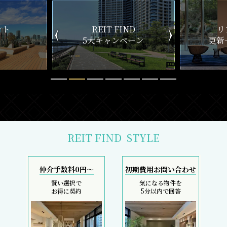
ND
リアルタイム
新
ペーン
更新一覧チェック
REIT FIND
STYLE
仲介手数料0円～
初期費用お問い合わせ
賢い選択で
気になる物件を
お得に契約
5分以内で回答