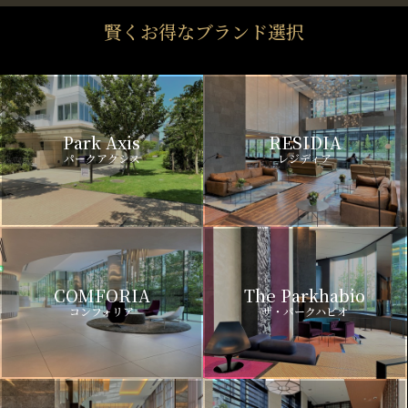
賢くお得なブランド選択
Park Axis
RESIDIA
パークアクシス
レジディア
COMFORIA
The Parkhabio
コンフォリア
ザ・パークハビオ