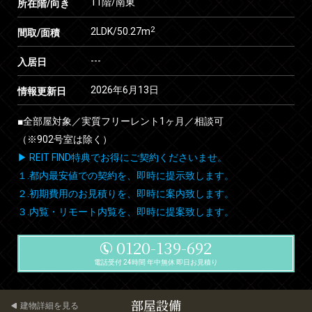
11階/南東
所在階/向き
2
2LDK/50.27m
間取/面積
---
入居日
2026年6月13日
情報更新日
■全部屋対象／実質フリーレント1ヶ月／相談可
（※902号室は除く）
▶ REIT FIND特典でお得にご契約くださいませ。
１.都内最安値での契約を、即時に提示致します。
２.初期費用のお見積りを、即時に案内致します。
３.内覧・リモート内覧を、即時に提案致します。
0120-139-692
電話受付 24時間 年中無休 即日お見積り
部屋設備
建物詳細を見る