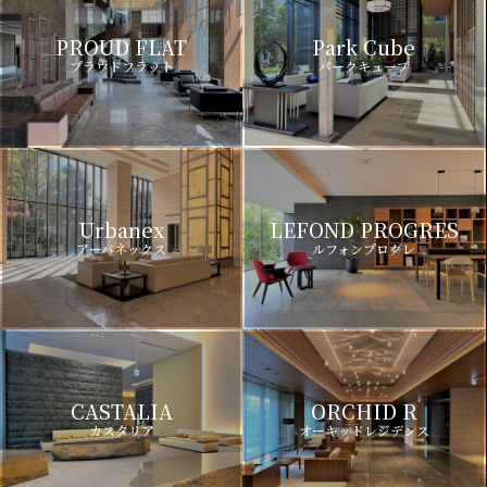
PROUD FLAT
Park Cube
プラウドフラット
パークキューブ
Urbanex
LEFOND PROGRES
アーバネックス
ルフォンプログレ
CASTALIA
ORCHID R
カスタリア
オーキッドレジデンス