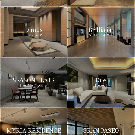
Dimus
Brillia ist
ディームス
ブリリアイスト
SEASON FLATS
Due
シーズンフラッツ
ドゥーエ
MYRIA RESIDENCE
GRAN PASEO