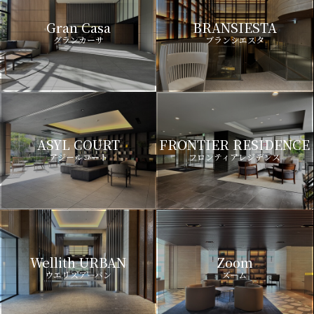
Gran Casa
BRANSIESTA
グランカーサ
ブランシエスタ
ASYL COURT
FRONTIER RESIDENCE
アジールコート
フロンティアレジデンス
Wellith URBAN
Zoom
ウエリスアーバン
ズーム