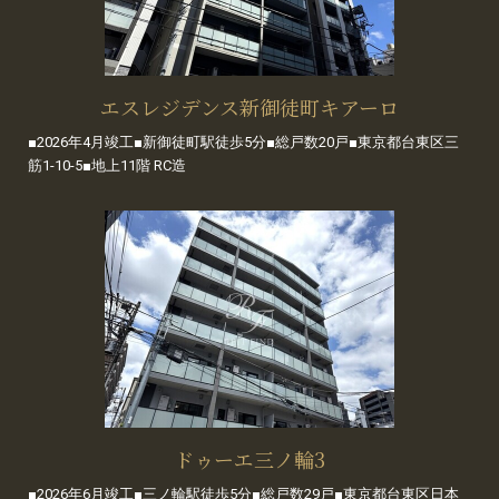
エスレジデンス新御徒町キアーロ
■2026年4月竣工■新御徒町駅徒歩5分■総戸数20戸■東京都台東区三
筋1-10-5■地上11階 RC造
ドゥーエ三ノ輪3
■2026年6月竣工■三ノ輪駅徒歩5分■総戸数29戸■東京都台東区日本