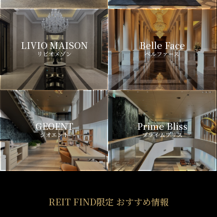
LIVIO MAISON
Belle Face
リビオメゾン
ベルファース
GEOENT
Prime Bliss
ジオエント
プライムブリス
REIT FIND限定 おすすめ情報