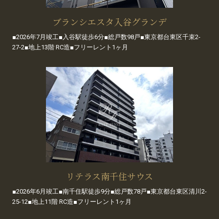
ブランシエスタ入谷グランデ
■2026年7月竣工■入谷駅徒歩6分■総戸数98戸■東京都台東区千束2-
27-2■地上13階 RC造■フリーレント1ヶ月
リテラス南千住サウス
■2026年6月竣工■南千住駅徒歩9分■総戸数78戸■東京都台東区清川2-
25-12■地上11階 RC造■フリーレント1ヶ月