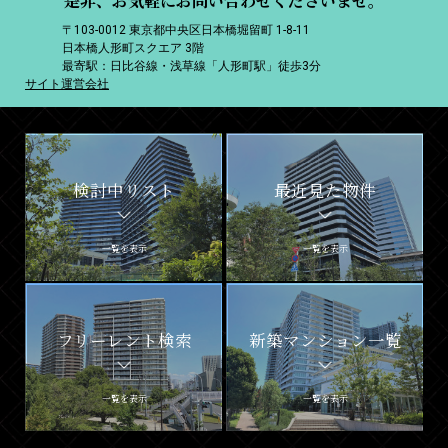
是非、お気軽にお問い合わせくださいませ。
〒103-0012 東京都中央区日本橋堀留町 1-8-11
日本橋人形町スクエア 3階
最寄駅：日比谷線・浅草線「人形町駅」徒歩3分
サイト運営会社
検討中リスト
最近見た物件
一覧を表示
一覧を表示
フリーレント検索
新築マンション一覧
一覧を表示
一覧を表示