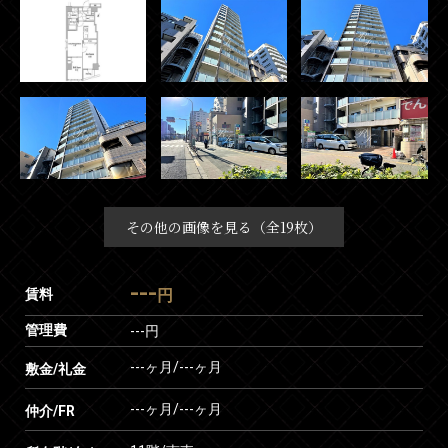
その他の画像を見る（全19枚）
---
賃料
円
管理費
---円
---ヶ月
/
---ヶ月
敷金/礼金
---ヶ月
/
---ヶ月
仲介/FR