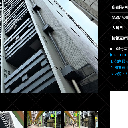
所在階/
間取/面積
入居日
情報更新
■1105
▶ REIT
１.都内最
２.初期費
３.内覧・