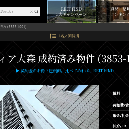
REIT FIND
週間／閲
5大キャンペーン
ランキン
み (3853-1001)
1名／閲覧済
ア大森 成約済み物件 (3853-1
▶ 契約金のお得さ圧倒的。比べてみれば、REIT FIND
賃料
共益費/
敷金/礼金
仲介/FR