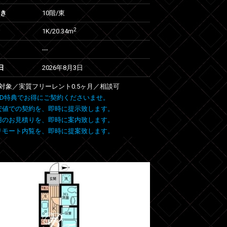
向き
10階/東
2
1K/20.34m
---
日
2026年8月3日
号室対象／実質フリーレント0.5ヶ月／相談可
 FIND特典でお得にご契約くださいませ。
安値での契約を、即時に提示致します。
用のお見積りを、即時に案内致します。
リモート内覧を、即時に提案致します。