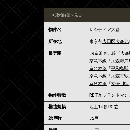
建物詳細を見る
物件名
レジディア大森
所在地
東京都
大田区
大森北
最寄駅
JR京浜東北線
「
大森
京急本線
「
大森海岸
京急本線
「
平和島駅
京急本線
「
大森町駅
京急本線
「
立会川駅
物件特徴
REIT系ブランドマ
構造規模
地上14階 RC造
総戸数
75戸