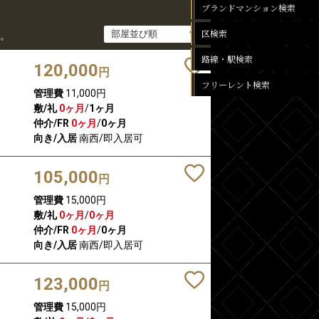
ブランドマンション検索
区検索
。
路線・駅検索
120,000
円
フリーレント検索
管理費
11,000円
敷/礼
0ヶ月
/
1ヶ月
仲介/FR
0ヶ月
/
0ヶ月
向き/入居
南西/即入居可
105,000
円
管理費
15,000円
敷/礼
0ヶ月
/
0ヶ月
仲介/FR
0ヶ月
/
0ヶ月
向き/入居
南西/即入居可
123,000
円
管理費
15,000円