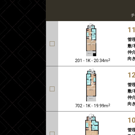
チ
1
管
敷/
仲介
向き
2
201 - 1K - 20.34m
1
管
敷/
仲介
向き
2
702 - 1K - 19.99m
1
管