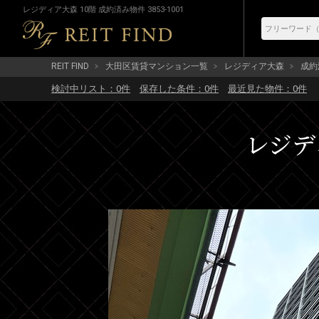
レジディア大森 10階 成約済み物件 3853-1001
REIT FIND
大田区賃貸マンション一覧
レジディア大森
成約済
検討中リスト：
0
件
保存した条件：
0
件
最近見た物件：
0
件
レジディ