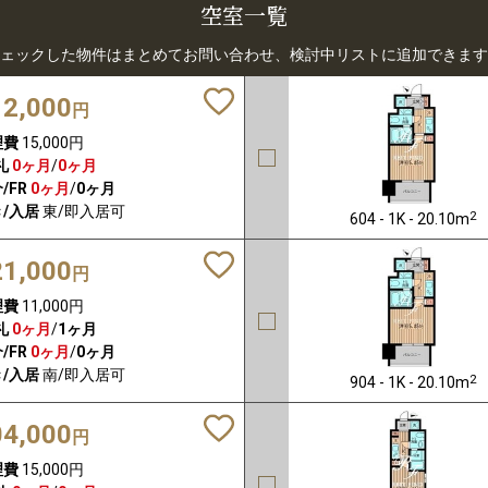
空室一覧
ェックした物件はまとめてお問い合わせ、検討中リストに追加できます
12,000
円
理費
15,000円
礼
0ヶ月
/
0ヶ月
/FR
0ヶ月
/
0ヶ月
/入居
東/即入居可
2
604 - 1K - 20.10m
21,000
円
理費
11,000円
礼
0ヶ月
/
1ヶ月
/FR
0ヶ月
/
0ヶ月
/入居
南/即入居可
2
904 - 1K - 20.10m
04,000
円
理費
15,000円