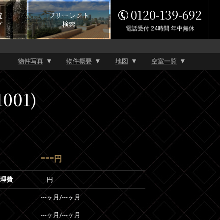
0120-139-692
覧
フリーレント
グ
検索
電話受付 24時間 年中無休
物件写真
物件概要
地図
空室一覧
001)
---
円
管理費
---円
---ヶ月
/
---ヶ月
---ヶ月
/
---ヶ月