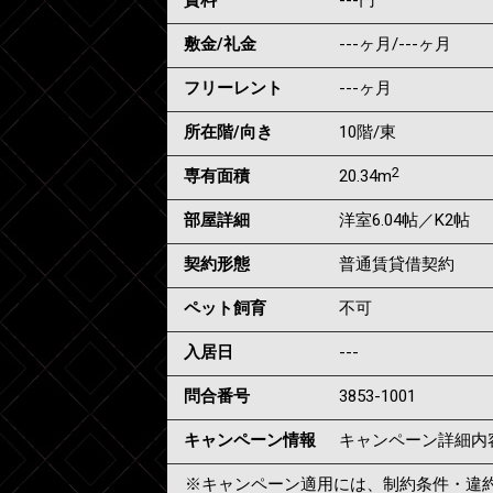
賃料
---
円
敷金/礼金
---ヶ月
/
---ヶ月
フリーレント
---ヶ月
所在階/向き
10階/東
2
専有面積
20.34m
部屋詳細
洋室6.04帖／K2帖
契約形態
普通賃貸借契約
ペット飼育
不可
入居日
---
問合番号
3853-1001
キャンペーン情報
キャンペーン詳細内
※キャンペーン適用には、制約条件・違