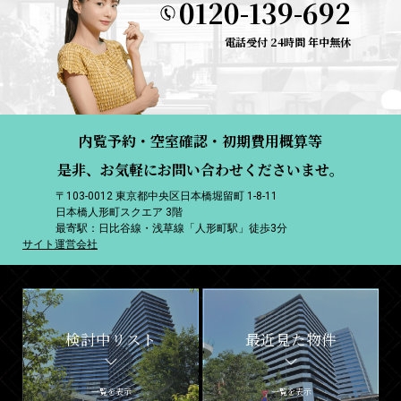
0120-139-692
電話受付 24時間 年中無休
内覧予約・空室確認・初期費用概算等
是非、お気軽にお問い合わせくださいませ。
〒103-0012 東京都中央区日本橋堀留町 1-8-11
日本橋人形町スクエア 3階
最寄駅：日比谷線・浅草線「人形町駅」徒歩3分
サイト運営会社
検討中リスト
最近見た物件
一覧を表示
一覧を表示