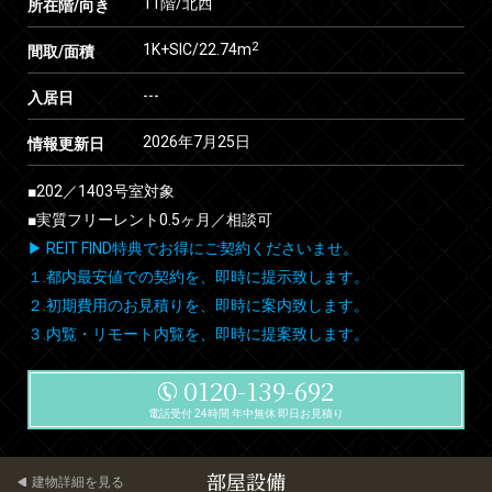
11階/北西
所在階/向き
2
1K+SIC/22.74m
間取/面積
---
入居日
2026年7月25日
情報更新日
■202／1403号室対象
■実質フリーレント0.5ヶ月／相談可
▶ REIT FIND特典でお得にご契約くださいませ。
１.都内最安値での契約を、即時に提示致します。
２.初期費用のお見積りを、即時に案内致します。
３.内覧・リモート内覧を、即時に提案致します。
0120-139-692
電話受付 24時間 年中無休 即日お見積り
部屋設備
建物詳細を見る