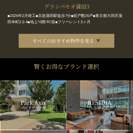
グランパセオ蒲田3
■2026年2月竣工■京急蒲田駅徒歩7分■総戸数26戸■東京都大田区蒲
田本町2-2-4■地上10階 RC造■フリーレント2ヶ月
すべてのおすすめ物件を見る
賢くお得なブランド選択
Park Axis
RESIDIA
パークアクシス
レジディア