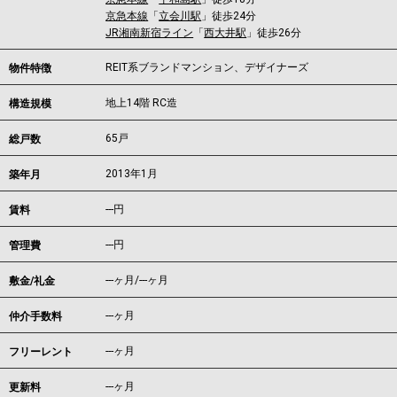
京急本線
「
立会川駅
」徒歩24分
JR湘南新宿ライン
「
西大井駅
」徒歩26分
REIT系ブランドマンション、デザイナーズ
物件特徴
地上14階 RC造
構造規模
65戸
総戸数
2013年1月
築年月
---
円
賃料
---円
管理費
---ヶ月
/
---ヶ月
敷金/礼金
---ヶ月
仲介手数料
---ヶ月
フリーレント
---ヶ月
更新料