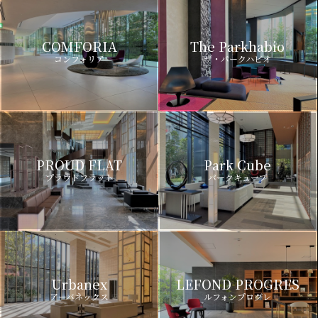
COMFORIA
The Parkhabio
コンフォリア
ザ・パークハビオ
PROUD FLAT
Park Cube
プラウドフラット
パークキューブ
Urbanex
LEFOND PROGRES
アーバネックス
ルフォンプログレ