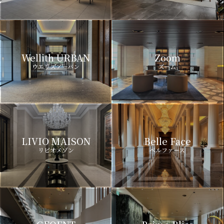
Wellith URBAN
Zoom
ウエリスアーバン
ズーム
LIVIO MAISON
Belle Face
リビオメゾン
ベルファース