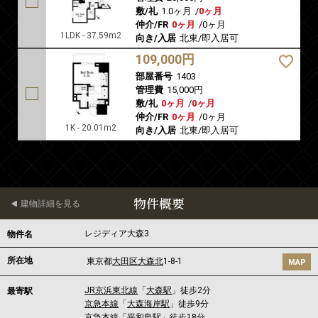
敷/礼
1.0ヶ月
/
0ヶ月
仲介/FR
0ヶ月
/
0ヶ月
1LDK - 37.59m2
向き/入居
北東/即入居可
109,000円
部屋番号
1403
管理費
15,000円
敷/礼
0ヶ月
/
0ヶ月
仲介/FR
0ヶ月
/
0ヶ月
1K - 20.01m2
向き/入居
北東/即入居可
物件概要
建物詳細を見る
レジディア大森3
物件名
所在地
東京都
大田区
大森北
1-8-1
MAP
JR京浜東北線
「
大森駅
」徒歩2分
最寄駅
京急本線
「
大森海岸駅
」徒歩9分
京急本線
「
平和島駅
」徒歩18分