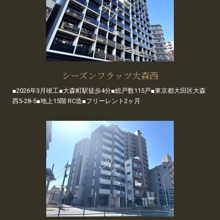
シーズンフラッツ大森西
■2026年3月竣工■大森町駅徒歩4分■総戸数115戸■東京都大田区大森
西5-28-5■地上15階 RC造■フリーレント2ヶ月