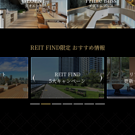
GEOENT
Prime Bliss
ジオエント
プライムブリス
REIT FIND限定 おすすめ情報
ND
リアルタイム
新
ペーン
更新一覧チェック