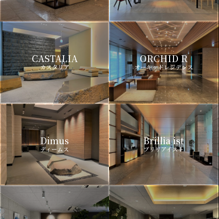
CASTALIA
ORCHID R
カスタリア
オーキッドレジデンス
Dimus
Brillia ist
ディームス
ブリリアイスト