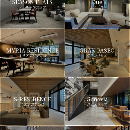
SEASON FLATS
Due
シーズンフラッツ
ドゥーエ
MYRIA RESIDENCE
GRAN PASEO
ミリアレジデンス
グランパセオ
S-RESIDENCE
Genovia
エスレジデンス
ジェノヴィア