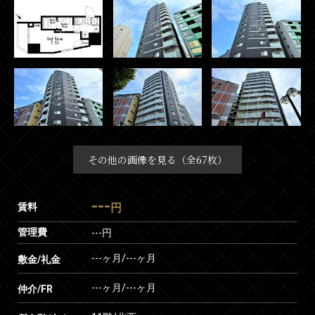
その他の画像を見る（全67枚）
---
賃料
円
管理費
---円
---ヶ月
/
---ヶ月
敷金/礼金
---ヶ月
/
---ヶ月
仲介/FR