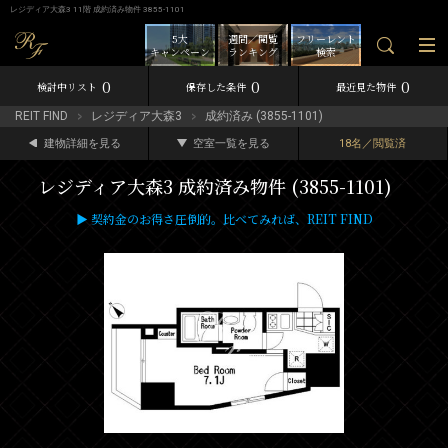
レジディア大森3 11階 成約済み物件 3855-1101
5大
週間／閲覧
フリーレント
キャンペーン
ランキング
検索
0
0
0
検討中リスト
保存した条件
最近見た物件
REIT FIND
レジディア大森3
成約済み (3855-1101)
建物詳細を見る
空室一覧を見る
18名／閲覧済
レジディア大森3 成約済み物件 (3855-1101)
▶ 契約金のお得さ圧倒的。比べてみれば、REIT FIND