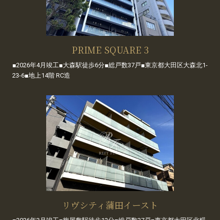
PRIME SQUARE 3
■2026年4月竣工■大森駅徒歩6分■総戸数37戸■東京都大田区大森北1-
23-6■地上14階 RC造
リヴシティ蒲田イースト