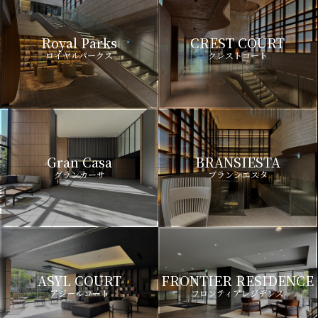
Royal Parks
CREST COURT
ロイヤルパークス
クレストコート
Gran Casa
BRANSIESTA
グランカーサ
ブランシエスタ
ASYL COURT
FRONTIER RESIDENCE
アジールコート
フロンティアレジデンス