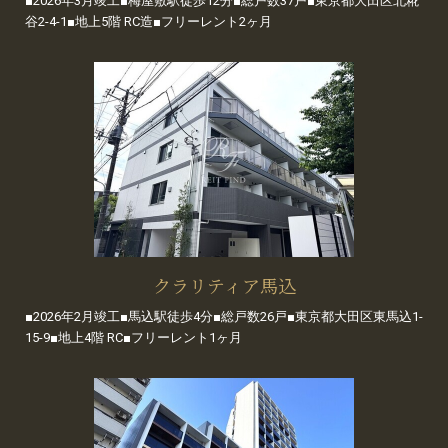
■2026年3月竣工■梅屋敷駅徒歩12分■総戸数37戸■東京都大田区北糀
谷2-4-1■地上5階 RC造■フリーレント2ヶ月
クラリティア馬込
■2026年2月竣工■馬込駅徒歩4分■総戸数26戸■東京都大田区東馬込1-
15-9■地上4階 RC■フリーレント1ヶ月