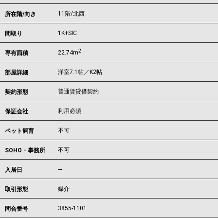
11階/北西
所在階/向き
1K+SIC
間取り
2
22.74m
専有面積
洋室7.1帖／K2帖
部屋詳細
普通賃貸借契約
契約形態
利用必須
保証会社
不可
ペット飼育
不可
SOHO・事務所
---
入居日
媒介
取引形態
3855-1101
問合番号