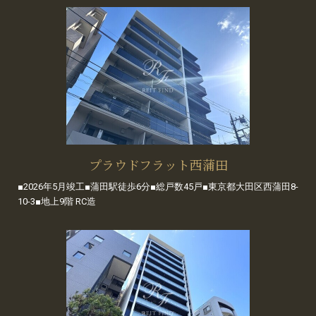
プラウドフラット西蒲田
■2026年5月竣工■蒲田駅徒歩6分■総戸数45戸■東京都大田区西蒲田8-
10-3■地上9階 RC造