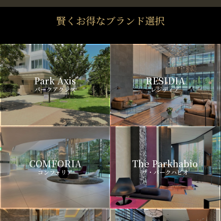
賢くお得なブランド選択
Park Axis
RESIDIA
パークアクシス
レジディア
COMFORIA
The Parkhabio
コンフォリア
ザ・パークハビオ