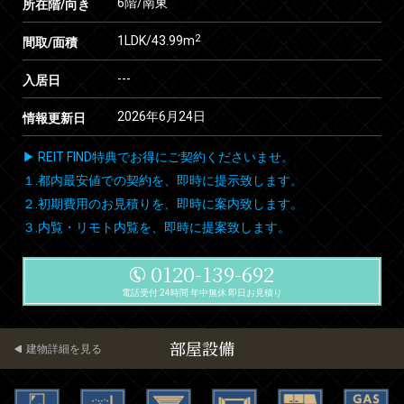
6階/南東
所在階/向き
2
1LDK/43.99m
間取/面積
---
入居日
2026年6月24日
情報更新日
▶ REIT FIND特典でお得にご契約くださいませ。
１.都内最安値での契約を、即時に提示致します。
２.初期費用のお見積りを、即時に案内致します。
３.内覧・リモト内覧を、即時に提案致します。
0120-139-692
電話受付 24時間 年中無休 即日お見積り
部屋設備
建物詳細を見る