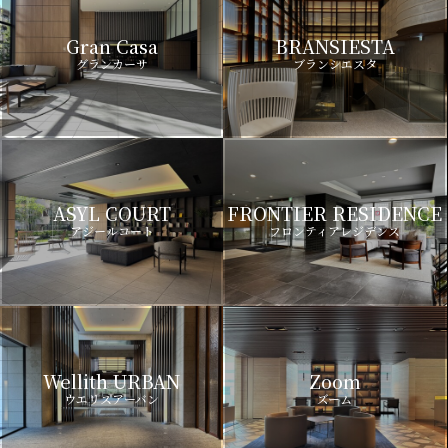
Gran Casa
BRANSIESTA
グランカーサ
ブランシエスタ
ASYL COURT
FRONTIER RESIDENCE
アジールコート
フロンティアレジデンス
Wellith URBAN
Zoom
ウエリスアーバン
ズーム