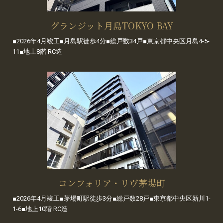
グランジット月島TOKYO BAY
■2026年4月竣工■月島駅徒歩4分■総戸数34戸■東京都中央区月島4-5-
11■地上8階 RC造
コンフォリア・リヴ茅場町
■2026年4月竣工■茅場町駅徒歩3分■総戸数28戸■東京都中央区新川1-
1-6■地上10階 RC造