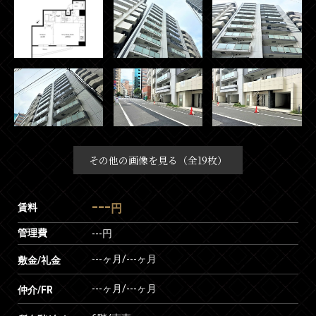
その他の画像を見る（全19枚）
---
賃料
円
管理費
---円
---ヶ月
/
---ヶ月
敷金/礼金
---ヶ月
/
---ヶ月
仲介/FR