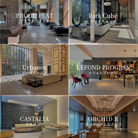
PROUD FLAT
Park Cube
プラウドフラット
パークキューブ
Urbanex
LEFOND PROGRES
アーバネックス
ルフォンプログレ
CASTALIA
ORCHID R
カスタリア
オーキッドレジデンス