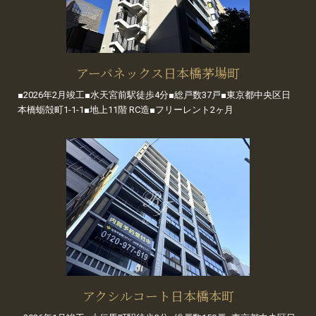
アーバネックス日本橋茅場町
■2026年2月竣工■水天宮前駅徒歩4分■総戸数37戸■東京都中央区日
本橋蛎殻町1-1-1■地上11階 RC造■フリーレント2ヶ月
アクシルコート日本橋本町