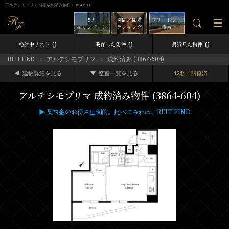
アルテシモプリマ 6階 成約済み物件 3864-604
5大
週間／閲覧
フリーレント
キャンペーン
ランキング
検索
0
0
0
検討中リスト
保存した条件
最近見た物件
REIT FIND
アルテシモプリマ
成約済み (3864-604)
建物詳細を見る
空室一覧を見る
42名／閲覧済
アルテシモプリマ 成約済み物件 (3864-604)
▶ 契約金のお得さ圧倒的。比べてみれば、REIT FIND