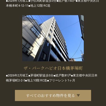
■2026年1月竣工■小伝馬町駅徒歩3分■総戸数150戸■東京都中央区日
本橋本町4-12-11■地上12階 RC造
ザ・パークハビオ日本橋茅場町
■2026年2月竣工■茅場町駅徒歩3分■総戸数81戸■東京都中央区日本
橋茅場町2-2-5■地上10階 RC造■フリーレント1ヶ月
すべてのおすすめ物件を見る