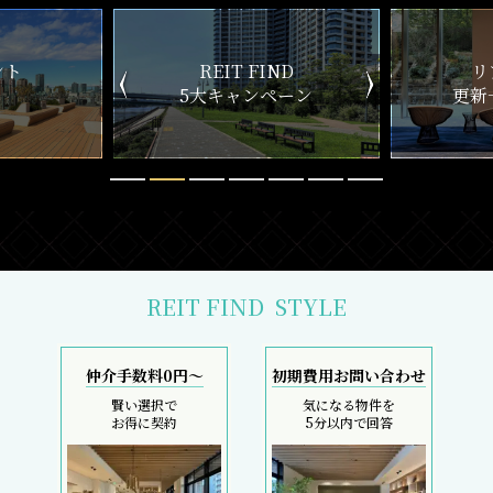
ND
リアルタイム
新
ペーン
更新一覧チェック
REIT FIND
STYLE
仲介手数料0円～
初期費用お問い合わせ
賢い選択で
気になる物件を
お得に契約
5分以内で回答