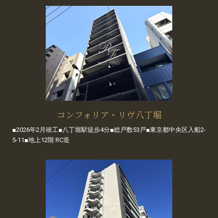
コンフォリア・リヴ八丁堀
■2026年2月竣工■八丁堀駅徒歩4分■総戸数53戸■東京都中央区入船2-
5-11■地上12階 RC造