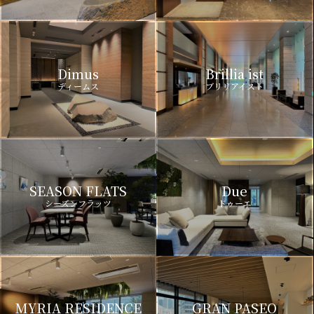
Dimus
Brillia ist
ディームス
ブリリアイスト
SEASON FLATS
Due
シーズンフラッツ
ドゥーエ
MYRIA RESIDENCE
GRAN PASEO