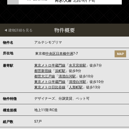
向き/入居
北西/9月下旬
物件概要
建物詳細を見る
アルテシモプリマ
物件名
所在地
東京都
中央区
日本橋中洲
7-7
MAP
東京メトロ半蔵門線
「
水天宮前駅
」徒歩7分
最寄駅
都営新宿線
「
浜町駅
」徒歩9分
都営大江戸線
「
清澄白河駅
」徒歩10分
東京メトロ半蔵門線
「
清澄白河駅
」徒歩10分
東京メトロ日比谷線
「
人形町駅
」徒歩13分
デザイナーズ、分譲賃貸、ペット可
物件特徴
地上11階 RC造
構造規模
57戸
総戸数