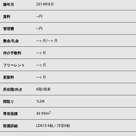
2014年8月
築年月
---
円
賃料
---円
管理費
---ヶ月
/
---ヶ月
敷金/礼金
---ヶ月
仲介手数料
---ヶ月
フリーレント
---ヶ月
更新料
6階/南東
所在階/向き
1LDK
間取り
2
43.99m
専有面積
LDK10.6帖／洋室6帖
部屋詳細