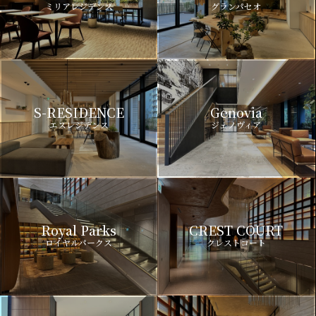
ミリアレジデンス
グランパセオ
S-RESIDENCE
Genovia
エスレジデンス
ジェノヴィア
Royal Parks
CREST COURT
ロイヤルパークス
クレストコート