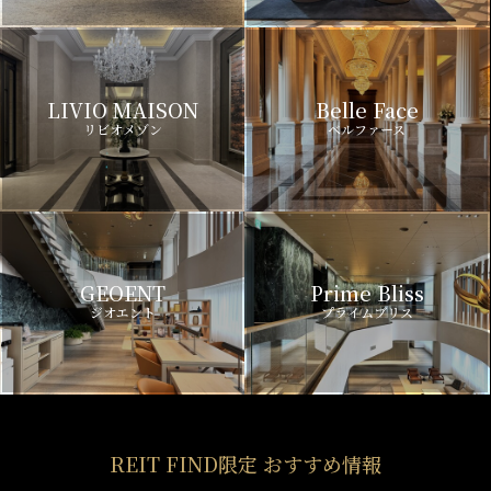
LIVIO MAISON
Belle Face
リビオメゾン
ベルファース
GEOENT
Prime Bliss
ジオエント
プライムブリス
REIT FIND限定 おすすめ情報