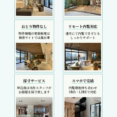
おとり物件なし
リモート内覧対応
物件情報の更新鮮度は
遠方にて内覧できずとも
検索サイトでは高水準
しっかりサポート
採寸サービス
スマホで完結
申込後は当社スタッフが
内覧現地待ち合わせ
お部屋を採寸致します
SMS・LINEで対応