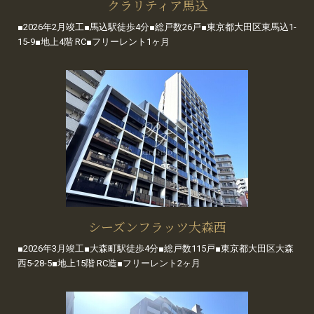
クラリティア馬込
■2026年2月竣工■馬込駅徒歩4分■総戸数26戸■東京都大田区東馬込1-
15-9■地上4階 RC■フリーレント1ヶ月
シーズンフラッツ大森西
■2026年3月竣工■大森町駅徒歩4分■総戸数115戸■東京都大田区大森
西5-28-5■地上15階 RC造■フリーレント2ヶ月