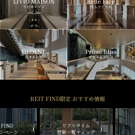
LIVIO MAISON
Belle Face
リビオメゾン
ベルファース
GEOENT
Prime Bliss
ジオエント
プライムブリス
REIT FIND限定 おすすめ情報
ND
リアルタイム
新
ペーン
更新一覧チェック