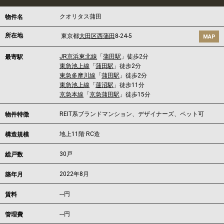
クオリタス蒲田
物件名
所在地
東京都
大田区
西蒲田
8-24-5
MAP
JR京浜東北線
「
蒲田駅
」徒歩2分
最寄駅
東急池上線
「
蒲田駅
」徒歩2分
東急多摩川線
「
蒲田駅
」徒歩2分
東急池上線
「
蓮沼駅
」徒歩11分
京急本線
「
京急蒲田駅
」徒歩15分
REIT系ブランドマンション、デザイナーズ、ペット可
物件特徴
地上11階 RC造
構造規模
30戸
総戸数
2022年8月
築年月
---
円
賃料
---円
管理費