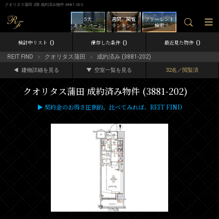
クオリタス蒲田 2階 成約済み物件 3881-202
5大
週間／閲覧
フリーレント
キャンペーン
ランキング
検索
0
0
0
検討中リスト
保存した条件
最近見た物件
REIT FIND
クオリタス蒲田
成約済み (3881-202)
建物詳細を見る
空室一覧を見る
32名／閲覧済
クオリタス蒲田 成約済み物件 (3881-202)
▶ 契約金のお得さ圧倒的。比べてみれば、REIT FIND