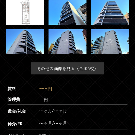
その他の画像を見る（全106枚）
---
賃料
円
管理費
---円
---ヶ月
/
---ヶ月
敷金/礼金
---ヶ月
/
---ヶ月
仲介/FR