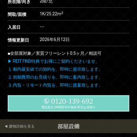
2階/北
所在階/向き
2
1K/25.22m
間取/面積
---
入居日
2026年6月12日
情報更新日
■全部屋対象／実質フリーレント0.5ヶ月／相談可
▶ REIT FIND特典でお得にご契約くださいませ。
１.都内最安値での契約を、即時に提示致します。
２.初期費用のお見積りを、即時に案内致します。
３.内覧・リモート内覧を、即時に提案致します。
0120-139-692
電話受付 24時間 年中無休 即日お見積り
部屋設備
建物詳細を見る