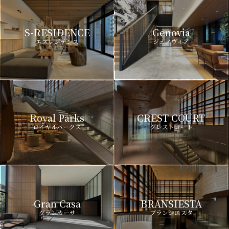
S-RESIDENCE
Genovia
エスレジデンス
ジェノヴィア
Royal Parks
CREST COURT
ロイヤルパークス
クレストコート
Gran Casa
BRANSIESTA
グランカーサ
ブランシエスタ