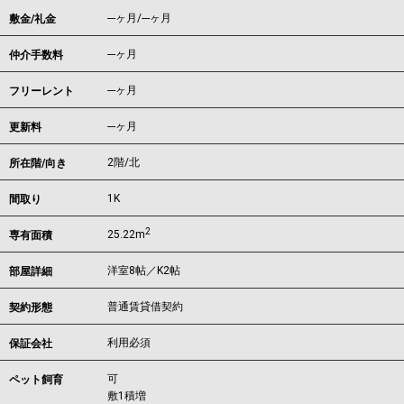
---ヶ月
/
---ヶ月
敷金/礼金
---ヶ月
仲介手数料
---ヶ月
フリーレント
---ヶ月
更新料
2階/北
所在階/向き
1K
間取り
2
25.22m
専有面積
洋室8帖／K2帖
部屋詳細
普通賃貸借契約
契約形態
利用必須
保証会社
可
ペット飼育
敷1積増