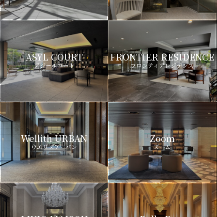
ASYL COURT
FRONTIER RESIDENCE
アジールコート
フロンティアレジデンス
Wellith URBAN
Zoom
ウエリスアーバン
ズーム