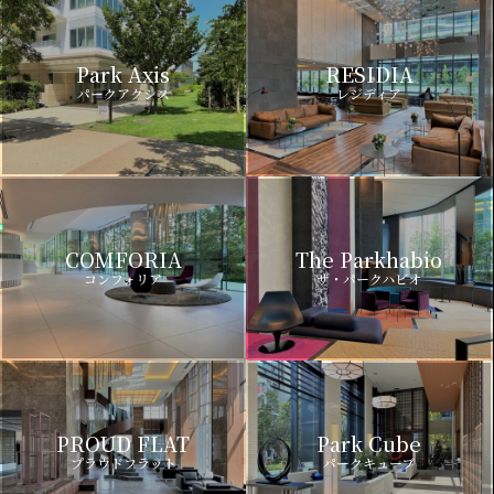
Park Axis
RESIDIA
パークアクシス
レジディア
COMFORIA
The Parkhabio
コンフォリア
ザ・パークハビオ
PROUD FLAT
Park Cube
プラウドフラット
パークキューブ