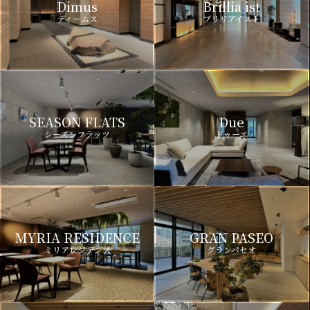
Dimus
Brillia ist
ディームス
ブリリアイスト
SEASON FLATS
Due
シーズンフラッツ
ドゥーエ
MYRIA RESIDENCE
GRAN PASEO
ミリアレジデンス
グランパセオ