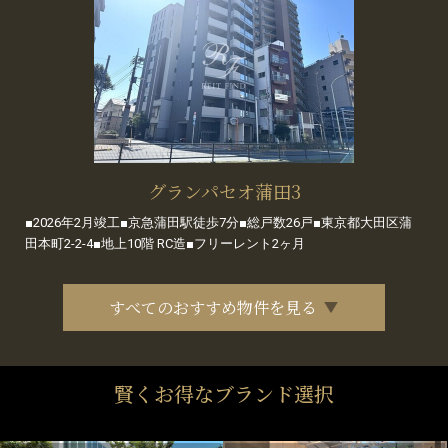
グランパセオ蒲田3
■2026年2月竣工■京急蒲田駅徒歩7分■総戸数26戸■東京都大田区蒲
田本町2-2-4■地上10階 RC造■フリーレント2ヶ月
すべてのおすすめ物件を見る
賢くお得なブランド選択