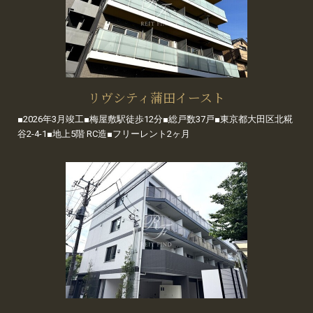
リヴシティ蒲田イースト
■2026年3月竣工■梅屋敷駅徒歩12分■総戸数37戸■東京都大田区北糀
谷2-4-1■地上5階 RC造■フリーレント2ヶ月