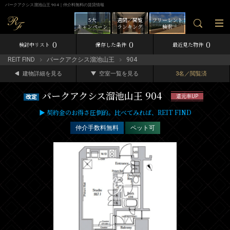
パークアクシス溜池山王 904｜仲介料無料の賃貸情報
5大
週間／閲覧
フリーレント
キャンペーン
ランキング
検索
0
0
0
検討中リスト
保存した条件
最近見た物件
REIT FIND
パークアクシス溜池山王
904
建物詳細を見る
空室一覧を見る
3名／閲覧済
パークアクシス溜池山王 904
還元率UP
▶ 契約金のお得さ圧倒的。比べてみれば、REIT FIND
仲介手数料無料
ペット可