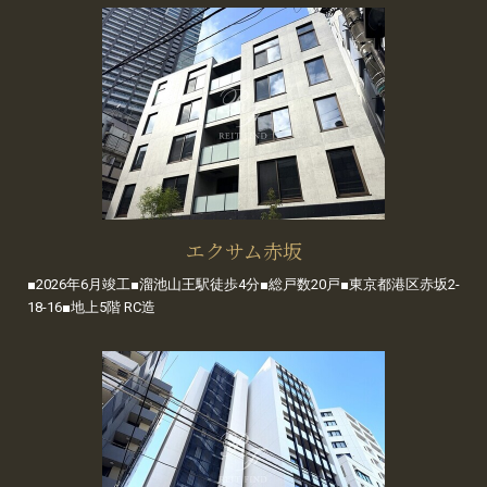
エクサム赤坂
■2026年6月竣工■溜池山王駅徒歩4分■総戸数20戸■東京都港区赤坂2-
18-16■地上5階 RC造