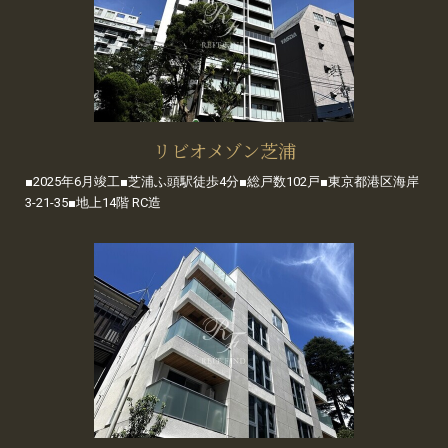
リビオメゾン芝浦
■2025年6月竣工■芝浦ふ頭駅徒歩4分■総戸数102戸■東京都港区海岸
3-21-35■地上14階 RC造