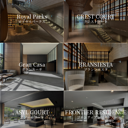
Royal Parks
CREST COURT
ロイヤルパークス
クレストコート
Gran Casa
BRANSIESTA
グランカーサ
ブランシエスタ
ASYL COURT
FRONTIER RESIDENCE
アジールコート
フロンティアレジデンス