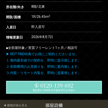
8階/北東
所在階/向き
2
1R/26.45m
間取/面積
即入居可
入居日
2026年8月7日
情報更新日
■全部屋対象／実質フリーレント1ヶ月／相談可
▶ REIT FIND特典でお得にご契約くださいませ。
１.都内最安値での契約を、即時に提示致します。
２.初期費用のお見積りを、即時に案内致します。
３.内覧・リモート内覧を、即時に提案致します。
0120-139-692
電話受付 24時間 年中無休 即日お見積り
部屋設備
建物詳細を見る