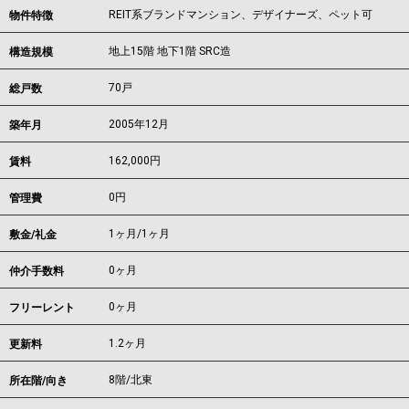
REIT系ブランドマンション、デザイナーズ、ペット可
物件特徴
地上15階 地下1階 SRC造
構造規模
70戸
総戸数
2005年12月
築年月
162,000
円
賃料
0円
管理費
1ヶ月
/
1ヶ月
敷金/礼金
0ヶ月
仲介手数料
0ヶ月
フリーレント
1.2ヶ月
更新料
8階/北東
所在階/向き