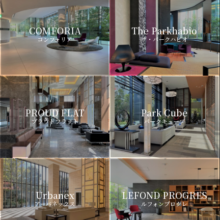
COMFORIA
The Parkhabio
コンフォリア
ザ・パークハビオ
PROUD FLAT
Park Cube
プラウドフラット
パークキューブ
Urbanex
LEFOND PROGRES
アーバネックス
ルフォンプログレ