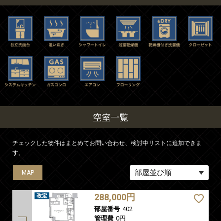
空室一覧
チェックした物件はまとめてお問い合わせ、検討中リストに追加できま
す。
MAP
MAP
MAP
MAP
MAP
288,000円
部屋番号
402
管理費
0円