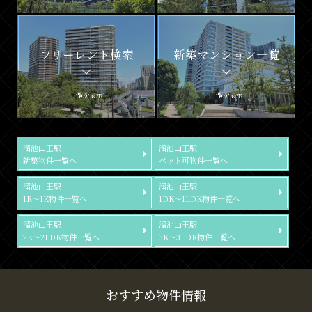
フリーレント検索
新築マンション一覧
一覧を表示
一覧を表示
溜池山王駅
溜池山王駅
新築物件一覧へ
ペット可物件一覧へ
溜池山王駅
溜池山王駅
1R～1K物件一覧へ
1DK～1LDK物件一覧へ
溜池山王駅
溜池山王駅
2K～2LDK物件一覧へ
3K～3LDK物件一覧へ
おすすめ物件情報