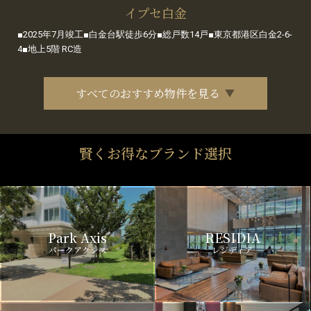
イプセ白金
■2025年7月竣工■白金台駅徒歩6分■総戸数14戸■東京都港区白金2-6-
4■地上5階 RC造
すべてのおすすめ物件を見る
賢くお得なブランド選択
Park Axis
RESIDIA
パークアクシス
レジディア