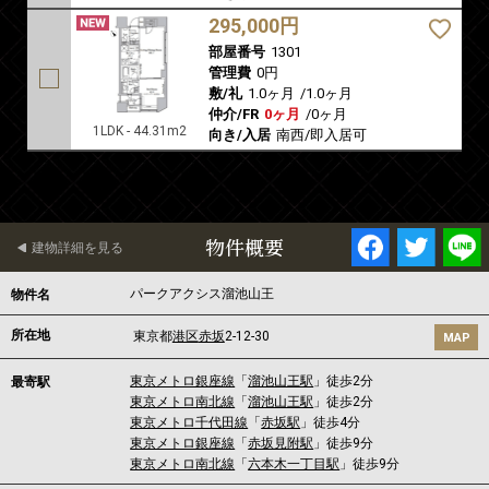
295,000円
部屋番号
1301
管理費
0円
敷/礼
1.0ヶ月
/
1.0ヶ月
仲介/FR
0ヶ月
/
0ヶ月
1LDK - 44.31m2
向き/入居
南西/即入居可
物件概要
建物詳細を見る
パークアクシス溜池山王
物件名
所在地
東京都
港区
赤坂
2-12-30
MAP
東京メトロ銀座線
「
溜池山王駅
」徒歩2分
最寄駅
東京メトロ南北線
「
溜池山王駅
」徒歩2分
東京メトロ千代田線
「
赤坂駅
」徒歩4分
東京メトロ銀座線
「
赤坂見附駅
」徒歩9分
東京メトロ南北線
「
六本木一丁目駅
」徒歩9分