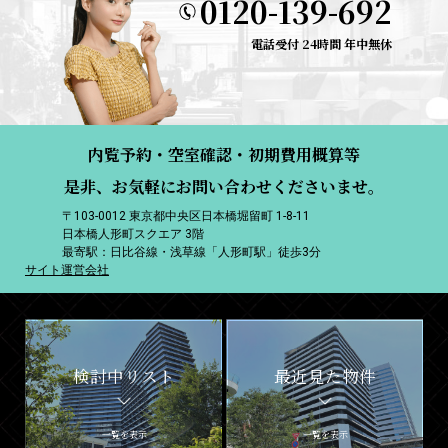
0120-139-692
電話受付 24時間 年中無休
内覧予約・空室確認・初期費用概算等
是非、お気軽にお問い合わせくださいませ。
〒103-0012 東京都中央区日本橋堀留町 1-8-11
日本橋人形町スクエア 3階
最寄駅：日比谷線・浅草線「人形町駅」徒歩3分
サイト運営会社
検討中リスト
最近見た物件
一覧を表示
一覧を表示