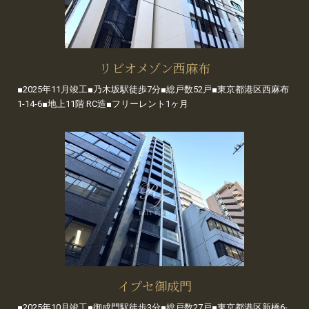
リビオメゾン西麻布
■2025年11月竣工■乃木坂駅徒歩7分■総戸数52戸■東京都港区西麻布
1-14-6■地上11階 RC造■フリーレント1ヶ月
イプセ御成門
■2025年10月竣工■御成門駅徒歩3分■総戸数27戸■東京都港区新橋6-