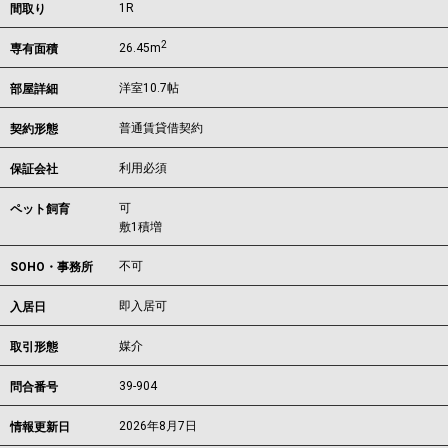
1R
間取り
2
26.45m
専有面積
洋室10.7帖
部屋詳細
普通賃貸借契約
契約形態
利用必須
保証会社
可
ペット飼育
敷1積増
不可
SOHO・事務所
即入居可
入居日
媒介
取引形態
39-904
問合番号
2026年8月7日
情報更新日