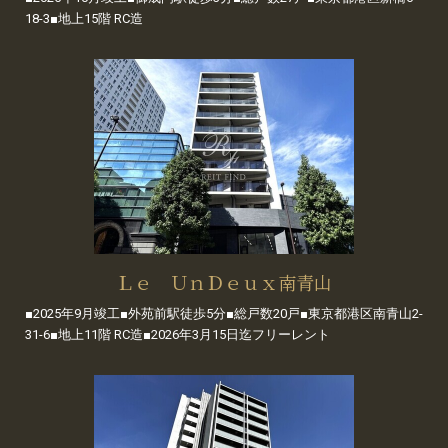
18-3■地上15階 RC造
Ｌｅ ＵｎＤｅｕｘ南青山
■2025年9月竣工■外苑前駅徒歩5分■総戸数20戸■東京都港区南青山2-
31-6■地上11階 RC造■2026年3月15日迄フリーレント