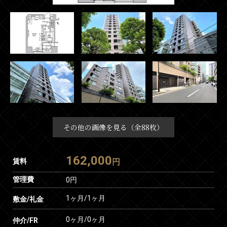
その他の画像を見る（全88枚）
162,000
賃料
円
管理費
0円
1ヶ月
/
1ヶ月
敷金/礼金
0ヶ月
/
0ヶ月
仲介/FR