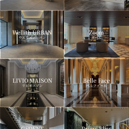
Wellith URBAN
Zoom
ウエリスアーバン
ズーム
LIVIO MAISON
Belle Face
リビオメゾン
ベルファース
GEOENT
Prime Bliss