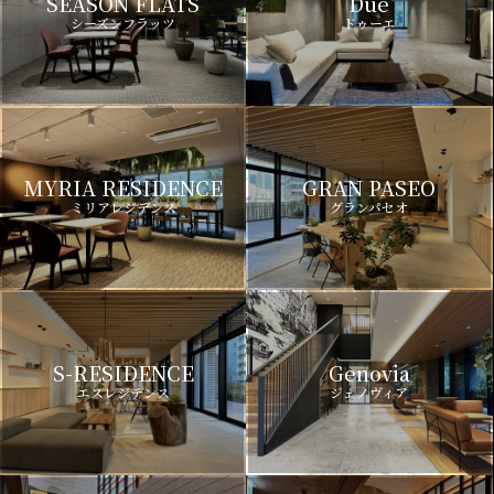
SEASON FLATS
Due
シーズンフラッツ
ドゥーエ
MYRIA RESIDENCE
GRAN PASEO
ミリアレジデンス
グランパセオ
S-RESIDENCE
Genovia
エスレジデンス
ジェノヴィア