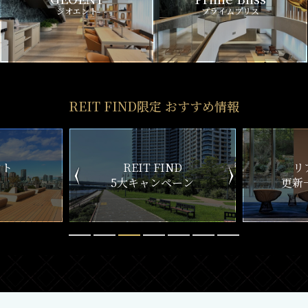
ジオエント
プライムブリス
REIT FIND限定 おすすめ情報
ND
リアルタイム
新
ペーン
更新一覧チェック