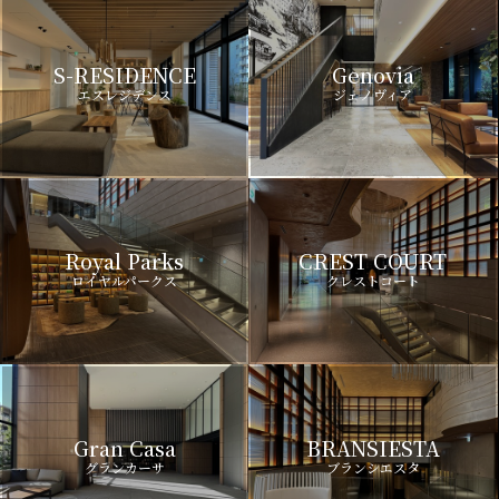
S-RESIDENCE
Genovia
エスレジデンス
ジェノヴィア
Royal Parks
CREST COURT
ロイヤルパークス
クレストコート
Gran Casa
BRANSIESTA
グランカーサ
ブランシエスタ