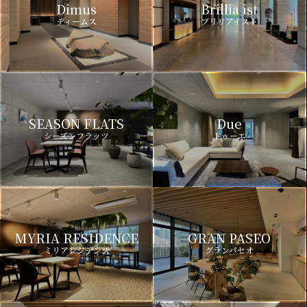
Dimus
Brillia ist
ディームス
ブリリアイスト
SEASON FLATS
Due
シーズンフラッツ
ドゥーエ
MYRIA RESIDENCE
GRAN PASEO
ミリアレジデンス
グランパセオ