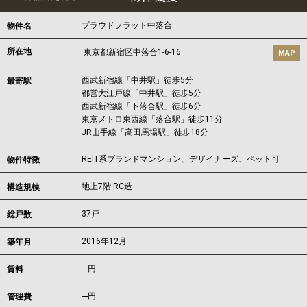
プラウドフラット中落合
物件名
所在地
東京都
新宿区
中落合
1-6-16
MAP
西武新宿線
「
中井駅
」徒歩5分
最寄駅
都営大江戸線
「
中井駅
」徒歩5分
西武新宿線
「
下落合駅
」徒歩6分
東京メトロ東西線
「
落合駅
」徒歩11分
JR山手線
「
高田馬場駅
」徒歩18分
REIT系ブランドマンション、デザイナーズ、ペット可
物件特徴
地上7階 RC造
構造規模
37戸
総戸数
2016年12月
築年月
---
円
賃料
---円
管理費