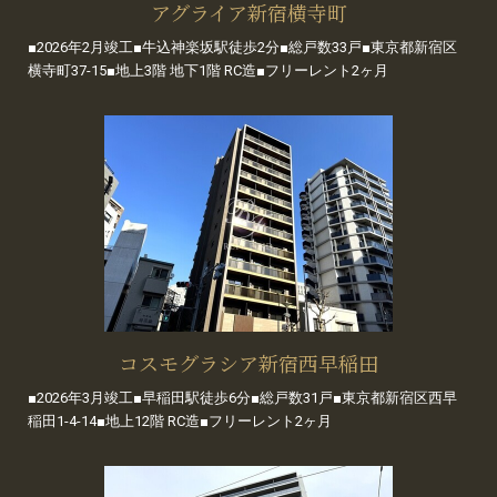
アグライア新宿横寺町
■2026年2月竣工■牛込神楽坂駅徒歩2分■総戸数33戸■東京都新宿区
横寺町37-15■地上3階 地下1階 RC造■フリーレント2ヶ月
コスモグラシア新宿西早稲田
■2026年3月竣工■早稲田駅徒歩6分■総戸数31戸■東京都新宿区西早
稲田1-4-14■地上12階 RC造■フリーレント2ヶ月