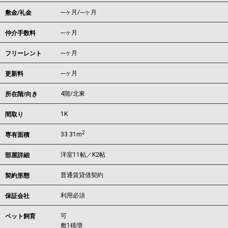
---ヶ月
/
---ヶ月
敷金/礼金
---ヶ月
仲介手数料
---ヶ月
フリーレント
---ヶ月
更新料
4階/北東
所在階/向き
1K
間取り
2
33.31m
専有面積
洋室11帖／K2帖
部屋詳細
普通賃貸借契約
契約形態
利用必須
保証会社
可
ペット飼育
敷1積増