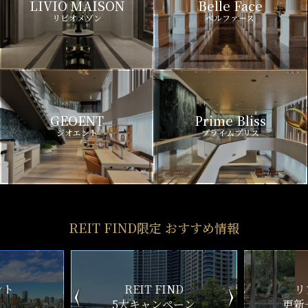
LIVIO MAISON
Belle Face
リビオメゾン
ベルファース
GEOENT
Prime Bliss
ジオエント
プライムブリス
REIT FIND限定 おすすめ情報
IND
リアルタイム
新
ペーン
更新一覧チェック