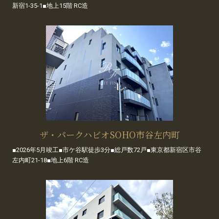
新宿1-35-1■地上15階 RC造
ザ・パークハビオSOHO市谷左内町
■2026年5月竣工■市ケ谷駅徒歩3分■総戸数72戸■東京都新宿区市谷
左内町21-18■地上6階 RC造