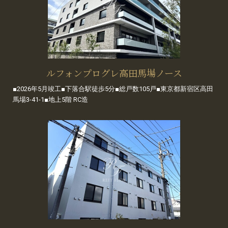
ルフォンプログレ高田馬場ノース
■2026年5月竣工■下落合駅徒歩5分■総戸数105戸■東京都新宿区高田
馬場3-41-1■地上5階 RC造