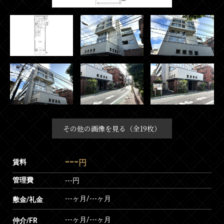
その他の画像を見る（全19枚）
---
賃料
円
管理費
---円
---ヶ月
/
---ヶ月
敷金/礼金
---ヶ月
/
---ヶ月
仲介/FR