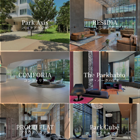
Park Axis
RESIDIA
パークアクシス
レジディア
COMFORIA
The Parkhabio
コンフォリア
ザ・パークハビオ
PROUD FLAT
Park Cube
プラウドフラット
パークキューブ