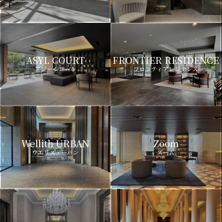
ASYL COURT
FRONTIER RESIDENCE
アジールコート
フロンティアレジデンス
Wellith URBAN
Zoom
ウエリスアーバン
ズーム