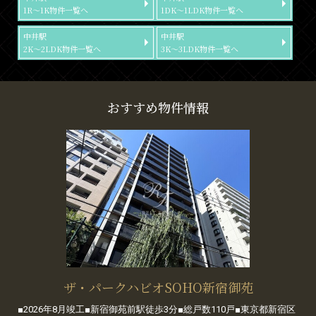
1R～1K物件一覧へ
1DK～1LDK物件一覧へ
中井駅
中井駅
2K～2LDK物件一覧へ
3K～3LDK物件一覧へ
おすすめ物件情報
ザ・パークハビオSOHO新宿御苑
■2026年8月竣工■新宿御苑前駅徒歩3分■総戸数110戸■東京都新宿区