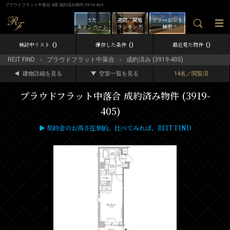
プラウドフラット中落合 4階 成約済み物件 3919-405
5大
週間／閲覧
フリーレント
キャンペーン
ランキング
検索
0
0
0
検討中リスト
保存した条件
最近見た物件
REIT FIND
プラウドフラット中落合
成約済み (3919-405)
建物詳細を見る
空室一覧を見る
14名／閲覧済
プラウドフラット中落合 成約済み物件 (3919-
405)
▶ 契約金のお得さ圧倒的。比べてみれば、REIT FIND