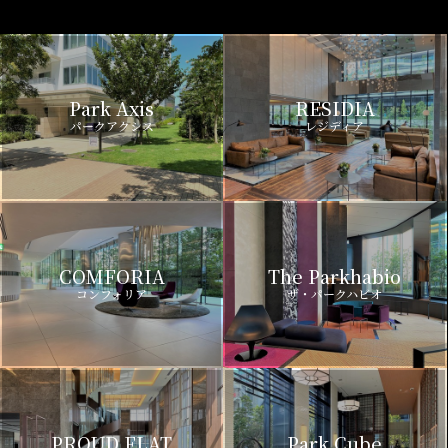
Park Axis
RESIDIA
パークアクシス
レジディア
COMFORIA
The Parkhabio
コンフォリア
ザ・パークハビオ
PROUD FLAT
Park Cube