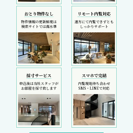
おとり物件なし
リモート内覧対応
物件情報の更新鮮度は
遠方にて内覧できずとも
検索サイトでは高水準
しっかりサポート
採寸サービス
スマホで完結
申込後は当社スタッフが
内覧現地待ち合わせ
お部屋を採寸致します
SMS・LINEで対応