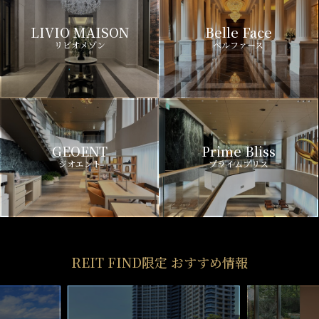
LIVIO MAISON
Belle Face
リビオメゾン
ベルファース
GEOENT
Prime Bliss
ジオエント
プライムブリス
REIT FIND限定 おすすめ情報