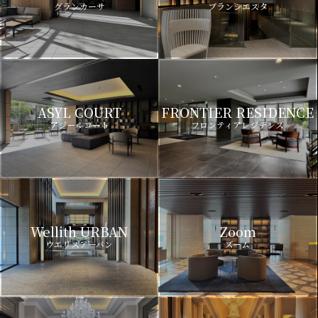
グランカーサ
ブランシエスタ
ASYL COURT
FRONTIER RESIDENCE
アジールコート
フロンティアレジデンス
Wellith URBAN
Zoom
ウエリスアーバン
ズーム