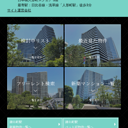
日本橋人形町スクエア 3階
最寄駅：日比谷線・浅草線「人形町駅」徒歩3分
サイト運営会社
検討中リスト
最近見た物件
一覧を表示
一覧を表示
フリーレント検索
新築マンション一覧
一覧を表示
一覧を表示
錦糸町駅
錦糸町駅
新築物件一覧へ
ペット可物件一覧へ