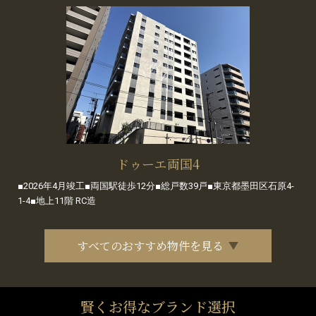
ドゥーエ両国4
■2026年4月竣工■両国駅徒歩12分■総戸数39戸■東京都墨田区石原4-
1-4■地上11階 RC造
すべてのおすすめ物件を見る
賢くお得なブランド選択