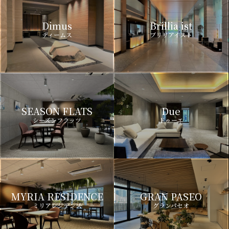
Dimus
Brillia ist
ディームス
ブリリアイスト
SEASON FLATS
Due
シーズンフラッツ
ドゥーエ
MYRIA RESIDENCE
GRAN PASEO
ミリアレジデンス
グランパセオ