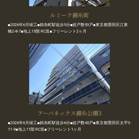
ルミーク錦糸町
■2026年6月竣工■錦糸町駅徒歩5分■総戸数93戸■東京都墨田区江東
橋2-8-7■地上15階 RC造■フリーレント2ヶ月
アーバネックス錦糸公園3
■2026年6月竣工■錦糸町駅徒歩6分■総戸数40戸■東京都墨田区太平3-
11-9■地上11階 RC造■フリーレント1ヶ月