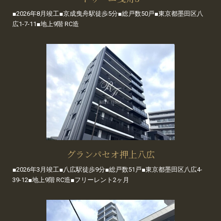
■2026年8月竣工■京成曳舟駅徒歩5分■総戸数50戸■東京都墨田区八
広1-7-11■地上9階 RC造
グランパセオ押上八広
■2026年3月竣工■八広駅徒歩9分■総戸数51戸■東京都墨田区八広4-
39-12■地上9階 RC造■フリーレント2ヶ月