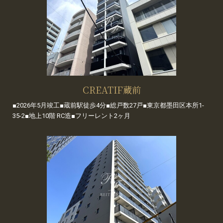
CREATIF蔵前
■2026年5月竣工■蔵前駅徒歩4分■総戸数27戸■東京都墨田区本所1-
35-2■地上10階 RC造■フリーレント2ヶ月