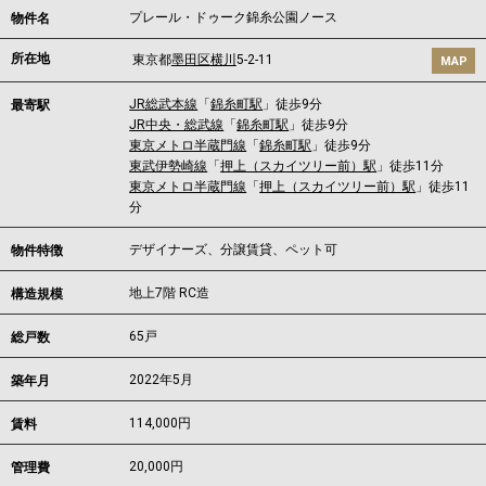
プレール・ドゥーク錦糸公園ノース
物件名
所在地
東京都
墨田区
横川
5-2-11
MAP
JR総武本線
「
錦糸町駅
」徒歩9分
最寄駅
JR中央・総武線
「
錦糸町駅
」徒歩9分
東京メトロ半蔵門線
「
錦糸町駅
」徒歩9分
東武伊勢崎線
「
押上（スカイツリー前）駅
」徒歩11分
東京メトロ半蔵門線
「
押上（スカイツリー前）駅
」徒歩11
分
デザイナーズ、分譲賃貸、ペット可
物件特徴
地上7階 RC造
構造規模
65戸
総戸数
2022年5月
築年月
114,000
円
賃料
20,000円
管理費