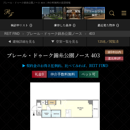
プレール・ドゥーク錦糸公園ノース 403｜仲介料無料の賃貸情報
5大
週間／閲覧
フリーレント
キャンペーン
ランキング
検索
0
0
0
検討中リスト
保存した条件
最近見た物件
REIT FIND
プレール・ドゥーク錦糸公園ノース
403
建物詳細を見る
空室一覧を見る
125名／閲覧済
築5年以内
プレール・ドゥーク錦糸公園ノース 403
還元率UP
▶ 契約金のお得さ圧倒的。比べてみれば、REIT FIND
礼金0
仲介手数料無料
ペット可