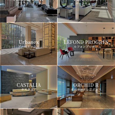
プラウドフラット
パークキューブ
Urbanex
LEFOND PROGRES
アーバネックス
ルフォンプログレ
CASTALIA
ORCHID R
カスタリア
オーキッドレジデンス