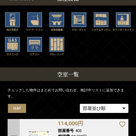
空室一覧
チェックした物件はまとめてお問い合わせ、検討中リストに追加できま
す。
MAP
MAP
MAP
114,000円
部屋番号
403