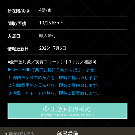
4階/東
所在階/向き
2
1R/25.65m
間取/面積
即入居可
入居日
2026年7月6日
情報更新日
■全部屋対象／実質フリーレント1ヶ月／相談可
▶ REIT FIND特典でお得にご契約くださいませ。
１.都内最安値での契約を、即時に提示致します。
２.初期費用のお見積りを、即時に案内致します。
３.内覧・リモート内覧を、即時に提案致します。
0120-139-692
電話受付 24時間 年中無休 即日お見積り
部屋設備
建物詳細を見る