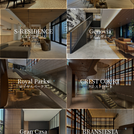
S-RESIDENCE
Genovia
エスレジデンス
ジェノヴィア
Royal Parks
CREST COURT
ロイヤルパークス
クレストコート
Gran Casa
BRANSIESTA