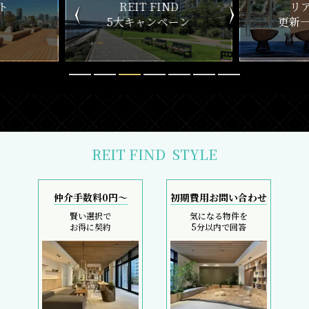
ND
リアルタイム
新
ペーン
更新一覧チェック
REIT FIND
STYLE
仲介手数料0円～
初期費用お問い合わせ
賢い選択で
気になる物件を
お得に契約
5分以内で回答