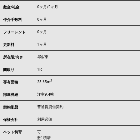
0ヶ月
/
0ヶ月
敷金/礼金
0ヶ月
仲介手数料
0ヶ月
フリーレント
1ヶ月
更新料
4階/東
所在階/向き
1R
間取り
2
25.65m
専有面積
洋室9.4帖
部屋詳細
普通賃貸借契約
契約形態
利用必須
保証会社
可
ペット飼育
敷1積増