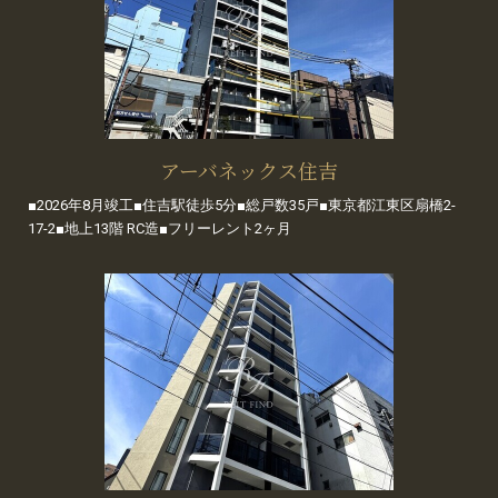
アーバネックス住吉
■2026年8月竣工■住吉駅徒歩5分■総戸数35戸■東京都江東区扇橋2-
17-2■地上13階 RC造■フリーレント2ヶ月