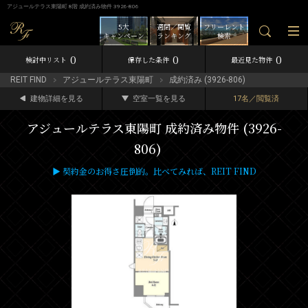
アジュールテラス東陽町 8階 成約済み物件 3926-806
5大
週間／閲覧
フリーレント
キャンペーン
ランキング
検索
0
0
0
検討中リスト
保存した条件
最近見た物件
REIT FIND
アジュールテラス東陽町
成約済み (3926-806)
建物詳細を見る
空室一覧を見る
17名／閲覧済
アジュールテラス東陽町 成約済み物件 (3926-
806)
▶ 契約金のお得さ圧倒的。比べてみれば、REIT FIND