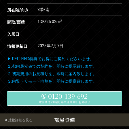
8階/南
所在階/向き
2
1DK/25.02m
間取/面積
---
入居日
2025年7月7日
情報更新日
▶ REIT FIND特典でお得にご契約くださいませ。
１.都内最安値での契約を、即時に提示致します。
２.初期費用のお見積りを、即時に案内致します。
３.内覧・リモート内覧を、即時に提案致します。
0120-139-692
電話受付 24時間 年中無休 即日お見積り
部屋設備
建物詳細を見る