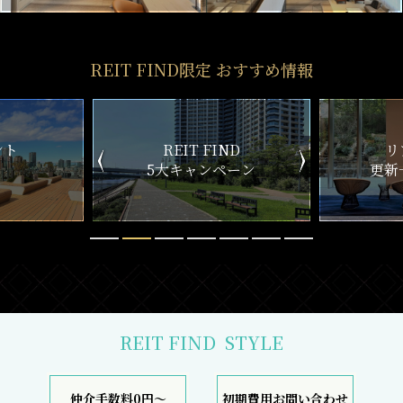
REIT FIND限定 おすすめ情報
ND
リアルタイム
新
ペーン
更新一覧チェック
REIT FIND
STYLE
仲介手数料0円～
初期費用お問い合わせ