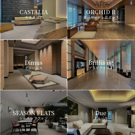
CASTALIA
ORCHID R
カスタリア
オーキッドレジデンス
Dimus
Brillia ist
ディームス
ブリリアイスト
SEASON FLATS
Due
シーズンフラッツ
ドゥーエ