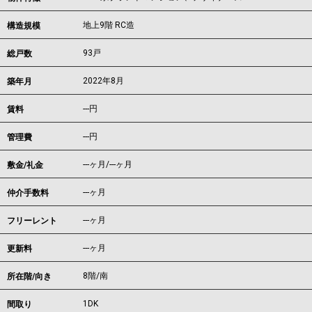
地上9階 RC造
構造規模
93戸
総戸数
2022年8月
築年月
---
円
賃料
---円
管理費
---ヶ月
/
---ヶ月
敷金/礼金
---ヶ月
仲介手数料
---ヶ月
フリーレント
---ヶ月
更新料
8階/南
所在階/向き
1DK
間取り