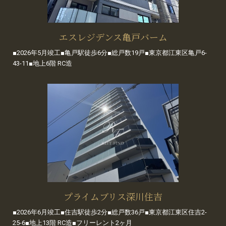
エスレジデンス亀戸バーム
■2026年5月竣工■亀戸駅徒歩6分■総戸数19戸■東京都江東区亀戸6-
43-11■地上6階 RC造
プライムブリス深川住吉
■2026年6月竣工■住吉駅徒歩2分■総戸数36戸■東京都江東区住吉2-
25-6■地上13階 RC造■フリーレント2ヶ月