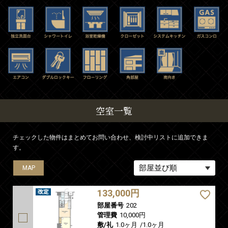
空室一覧
チェックした物件はまとめてお問い合わせ、検討中リストに追加できま
す。
MAP
MAP
MAP
MAP
MAP
133,000円
部屋番号
202
管理費
10,000円
敷/礼
1.0ヶ月
/
1.0ヶ月