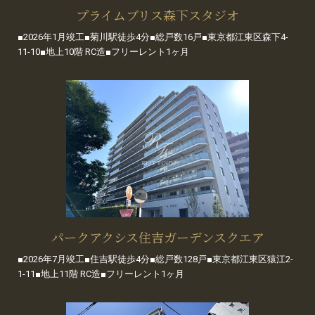
プライムブリス森下スタジオ
■2026年1月竣工■菊川駅徒歩4分■総戸数16戸■東京都江東区森下4-
11-10■地上10階 RC造■フリーレント1ヶ月
パークアクシス住吉ガーデンスクエア
■2026年7月竣工■住吉駅徒歩4分■総戸数128戸■東京都江東区猿江2-
1-11■地上11階 RC造■フリーレント1ヶ月