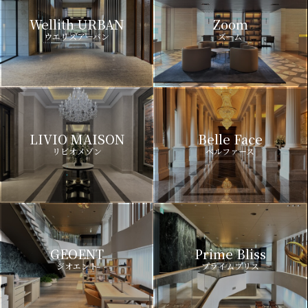
Wellith URBAN
Zoom
ウエリスアーバン
ズーム
LIVIO MAISON
Belle Face
リビオメゾン
ベルファース
GEOENT
Prime Bliss
ジオエント
プライムブリス