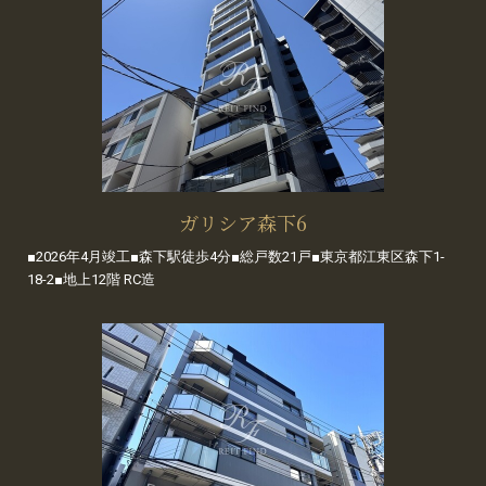
ガリシア森下6
■2026年4月竣工■森下駅徒歩4分■総戸数21戸■東京都江東区森下1-
18-2■地上12階 RC造