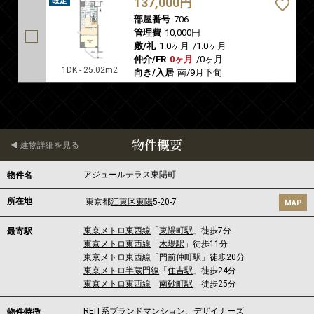
137,000円
部屋番号
706
管理費
10,000円
敷/礼
1.0ヶ月
/
1.0ヶ月
仲介/FR
0ヶ月
/
0ヶ月
1DK - 25.02m2
向き/入居
南/9月下旬
物件概要
建物詳細を見る
アジュールテラス東陽町
物件名
所在地
東京都
江東区
東陽
5-20-7
MAP
東京メトロ東西線
「
東陽町駅
」徒歩7分
最寄駅
東京メトロ東西線
「
木場駅
」徒歩11分
東京メトロ東西線
「
門前仲町駅
」徒歩20分
東京メトロ半蔵門線
「
住吉駅
」徒歩24分
東京メトロ東西線
「
南砂町駅
」徒歩25分
REIT系ブランドマンション、デザイナーズ
物件特徴