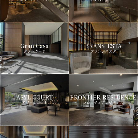
Gran Casa
BRANSIESTA
グランカーサ
ブランシエスタ
ASYL COURT
FRONTIER RESIDENCE
アジールコート
フロンティアレジデンス