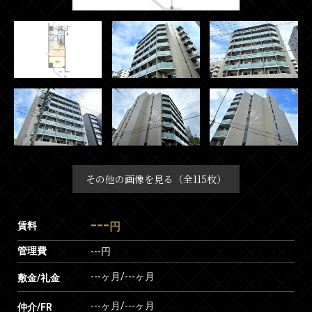
その他の画像を見る（全115枚）
---
賃料
円
管理費
---円
---ヶ月
/
---ヶ月
敷金/礼金
---ヶ月
/
---ヶ月
仲介/FR