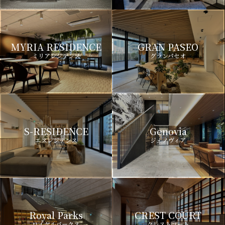
MYRIA RESIDENCE
GRAN PASEO
ミリアレジデンス
グランパセオ
S-RESIDENCE
Genovia
エスレジデンス
ジェノヴィア
Royal Parks
CREST COURT
ロイヤルパークス
クレストコート