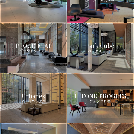
コンフォリア
ザ・パークハビオ
PROUD FLAT
Park Cube
プラウドフラット
パークキューブ
Urbanex
LEFOND PROGRES
アーバネックス
ルフォンプログレ