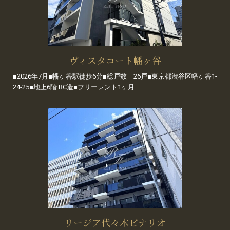
ヴィスタコート幡ヶ谷
■2026年7月■幡ヶ谷駅徒歩6分■総戸数 26戸■東京都渋谷区幡ヶ谷1-
24-25■地上6階 RC造■フリーレント1ヶ月
リージア代々木ビナリオ