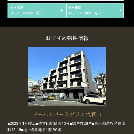
参宮橋駅
参宮橋駅
2K～2LDK物件一覧へ
3K～3LDK物件一覧へ
おすすめ物件情報
アーバンパークグラン代官山
■2023年1月竣工■代官山駅徒歩10分■総戸数28戸■東京都渋谷区鉢山
町13-18■地上5階 地下1階 RC造