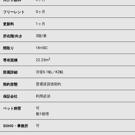
仲介手数料
0ヶ月
フリーレント
1ヶ月
更新料
3階/東
所在階/向き
1K+SIC
間取り
2
22.23m
専有面積
洋室6.1帖／K2帖
部屋詳細
普通賃貸借契約
契約形態
利用必須
保証会社
可
ペット飼育
敷1積増
可
SOHO・事務所