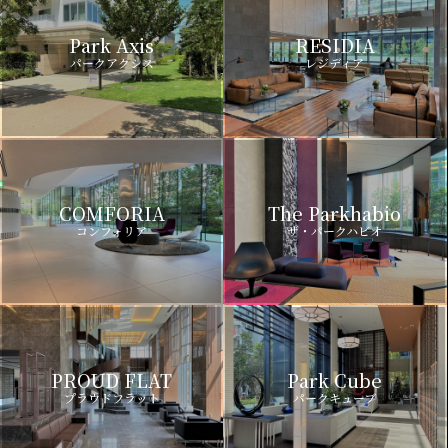
Park Axis
RESIDIA
パークアクシス
レジディア
COMFORIA
The Parkhabio
コンフォリア
ザ・パークハビオ
PROUD FLAT
Park Cube
プラウドフラット
パークキューブ