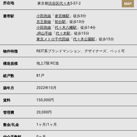
所在地
東京都
渋谷区
代々木
5-57-2
MAP
小田急線
「
参宮橋駅
」徒歩3分
最寄駅
京王新線
「
初台駅
」徒歩10分
小田急線
「
代々木八幡駅
」徒歩14分
JR山手線
「
代々木駅
」徒歩15分
東京メトロ千代田線
「
代々木公園駅
」徒歩15分
REIT系ブランドマンション、デザイナーズ、ペット可
物件特徴
地上7階 RC造
構造規模
81戸
総戸数
2022年10月
築年月
150,000
円
賃料
20,000円
管理費
1ヶ月
/
1ヶ月
敷金/礼金
0ヶ月