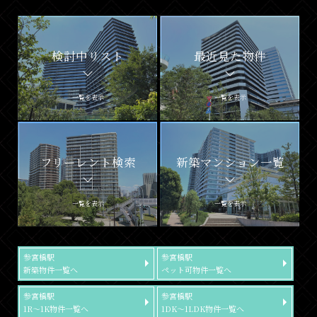
検討中リスト
最近見た物件
一覧を表示
一覧を表示
フリーレント検索
新築マンション一覧
一覧を表示
一覧を表示
参宮橋駅
参宮橋駅
新築物件一覧へ
ペット可物件一覧へ
参宮橋駅
参宮橋駅
1R～1K物件一覧へ
1DK～1LDK物件一覧へ