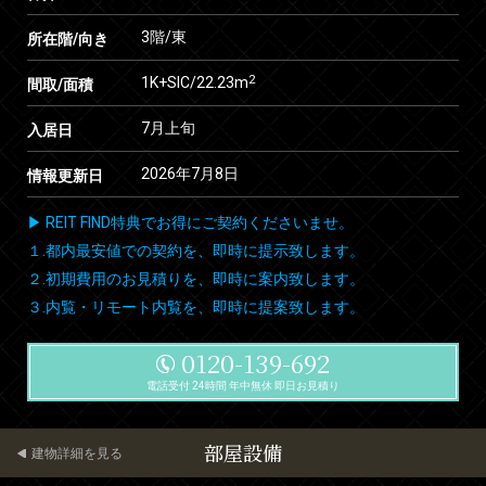
3階/東
所在階/向き
2
1K+SIC/22.23m
間取/面積
7月上旬
入居日
2026年7月8日
情報更新日
▶ REIT FIND特典でお得にご契約くださいませ。
１.都内最安値での契約を、即時に提示致します。
２.初期費用のお見積りを、即時に案内致します。
３.内覧・リモート内覧を、即時に提案致します。
0120-139-692
電話受付 24時間 年中無休 即日お見積り
部屋設備
建物詳細を見る