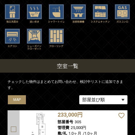
空室一覧
チェックした物件はまとめてお問い合わせ、検討中リストに追加できま
す。
MAP
MAP
MAP
MAP
MAP
MAP
233,000円
部屋番号
305
管理費
25,000円
敷/礼
1.0ヶ月
/
1.0ヶ月