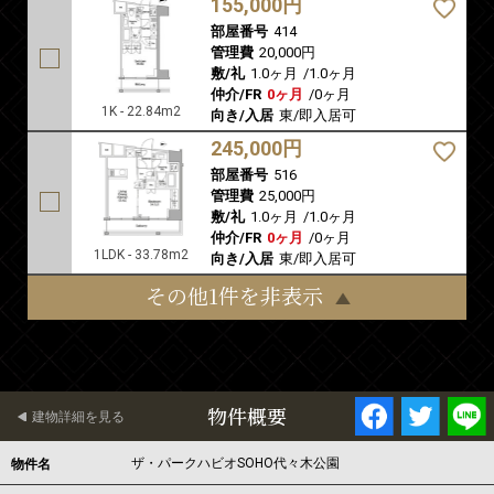
155,000円
部屋番号
414
管理費
20,000円
敷/礼
1.0ヶ月
/
1.0ヶ月
仲介/FR
0ヶ月
/
0ヶ月
1K - 22.84m2
向き/入居
東/即入居可
245,000円
部屋番号
516
管理費
25,000円
敷/礼
1.0ヶ月
/
1.0ヶ月
仲介/FR
0ヶ月
/
0ヶ月
1LDK - 33.78m2
向き/入居
東/即入居可
その他1件を非表示
物件概要
建物詳細を見る
ザ・パークハビオSOHO代々木公園
物件名