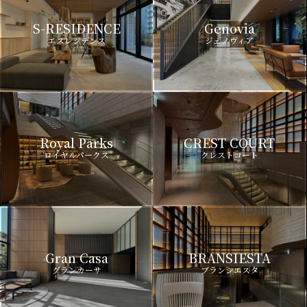
S-RESIDENCE
Genovia
エスレジデンス
ジェノヴィア
Royal Parks
CREST COURT
ロイヤルパークス
クレストコート
Gran Casa
BRANSIESTA
グランカーサ
ブランシエスタ