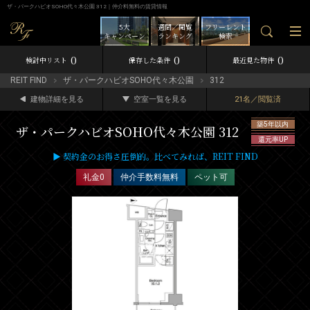
ザ・パークハビオSOHO代々木公園 312｜仲介料無料の賃貸情報
5大
週間／閲覧
フリーレント
キャンペーン
ランキング
検索
0
0
0
検討中リスト
保存した条件
最近見た物件
REIT FIND
ザ・パークハビオSOHO代々木公園
312
建物詳細を見る
空室一覧を見る
21名／閲覧済
築5年以内
ザ・パークハビオSOHO代々木公園 312
還元率UP
▶ 契約金のお得さ圧倒的。比べてみれば、REIT FIND
礼金0
仲介手数料無料
ペット可