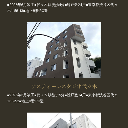
■2026年6月竣工■代々木駅徒歩4分■総戸数24戸■東京都渋谷区代々
木1-58-13■地上8階 RC造
アスティーレスタジオ代々木
■2026年5月竣工■代々木駅徒歩5分■総戸数14戸■東京都渋谷区代々
木1-2-2■地上8階 RC造