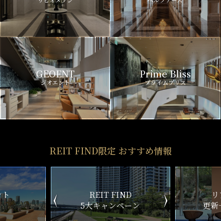
GEOENT
Prime Bliss
ジオエント
プライムブリス
REIT FIND限定 おすすめ情報
ND
リアルタイム
新
ペーン
更新一覧チェック