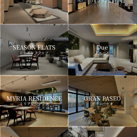
ディームス
ブリリアイスト
SEASON FLATS
Due
シーズンフラッツ
ドゥーエ
MYRIA RESIDENCE
GRAN PASEO
ミリアレジデンス
グランパセオ