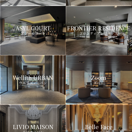
ASYL COURT
FRONTIER RESIDENCE
アジールコート
フロンティアレジデンス
Wellith URBAN
Zoom
ウエリスアーバン
ズーム
LIVIO MAISON
Belle Face
リビオメゾン
ベルファース