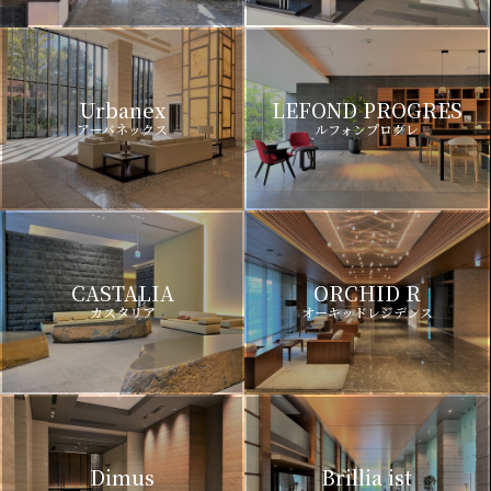
Urbanex
LEFOND PROGRES
アーバネックス
ルフォンプログレ
CASTALIA
ORCHID R
カスタリア
オーキッドレジデンス
Dimus
Brillia ist