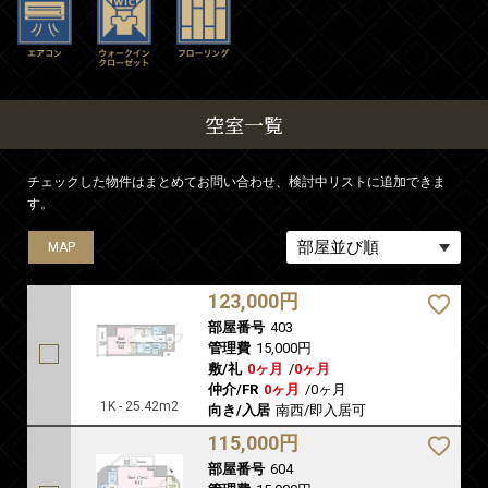
空室一覧
チェックした物件はまとめてお問い合わせ、検討中リストに追加できま
す。
MAP
MAP
MAP
123,000円
部屋番号
403
管理費
15,000円
敷/礼
0ヶ月
/
0ヶ月
仲介/FR
0ヶ月
/
0ヶ月
1K - 25.42m2
向き/入居
南西/即入居可
115,000円
部屋番号
604