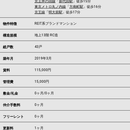
京王井の頭線
「
新代田駅
」徒歩15分
東京メトロ丸ノ内線
「
方南町駅
」徒歩16分
京王線
「
明大前駅
」徒歩17分
REIT系ブランドマンション
物件特徴
地上13階 RC造
構造規模
43戸
総戸数
2019年3月
築年月
115,000
円
賃料
15,000円
管理費
0ヶ月
/
0ヶ月
敷金/礼金
0ヶ月
仲介手数料
0ヶ月
フリーレント
1ヶ月
更新料