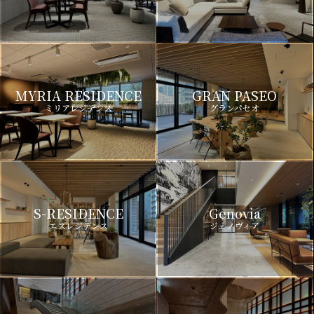
MYRIA RESIDENCE
GRAN PASEO
ミリアレジデンス
グランパセオ
S-RESIDENCE
Genovia
エスレジデンス
ジェノヴィア