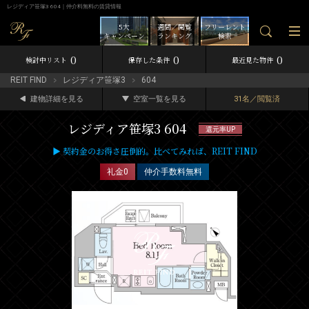
レジディア笹塚3 604｜仲介料無料の賃貸情報
5大
週間／閲覧
フリーレント
キャンペーン
ランキング
検索
0
0
0
検討中リスト
保存した条件
最近見た物件
REIT FIND
レジディア笹塚3
604
建物詳細を見る
空室一覧を見る
31名／閲覧済
レジディア笹塚3 604
還元率UP
▶ 契約金のお得さ圧倒的。比べてみれば、REIT FIND
礼金0
仲介手数料無料