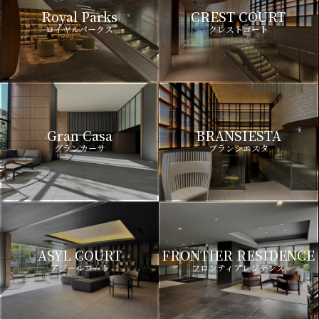
Royal Parks
CREST COURT
ロイヤルパークス
クレストコート
Gran Casa
BRANSIESTA
グランカーサ
ブランシエスタ
ASYL COURT
FRONTIER RESIDENCE
アジールコート
フロンティアレジデンス