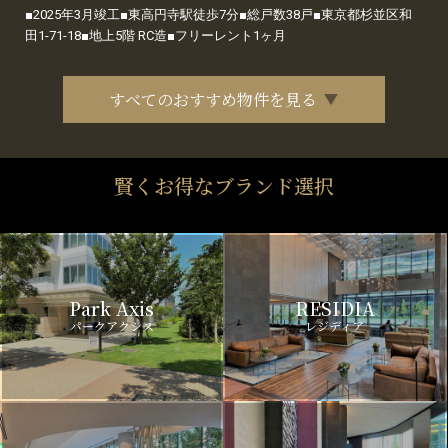
■2025年3月竣工■東高円寺駅徒歩7分■総戸数38戸■東京都杉並区和
田1-71-18■地上5階 RC造■フリーレント1ヶ月
すべてのおすすめ物件を見る
賢くお得なブランド選択
Park Axis
RESIDIA
パークアクシス
レジディア