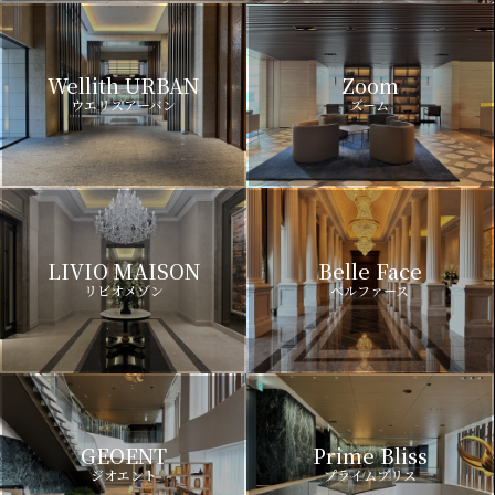
Wellith URBAN
Zoom
ウエリスアーバン
ズーム
LIVIO MAISON
Belle Face
リビオメゾン
ベルファース
GEOENT
Prime Bliss
ジオエント
プライムブリス