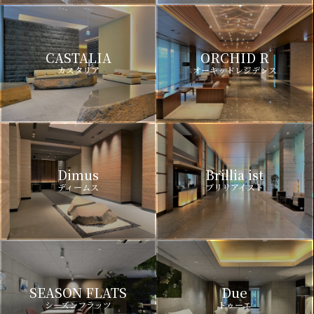
CASTALIA
ORCHID R
カスタリア
オーキッドレジデンス
Dimus
Brillia ist
ディームス
ブリリアイスト
SEASON FLATS
Due
シーズンフラッツ
ドゥーエ