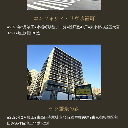
コンフォリア・リヴ永福町
■2026年2月竣工■永福町駅徒歩11分■総戸数41戸■東京都杉並区大宮
1-2-1■地上6階 RC造
テラ蚕糸の森
■2026年2月竣工■東高円寺駅徒歩1分■総戸数99戸■東京都杉並区和
田3-56-11■地上11階 RC造