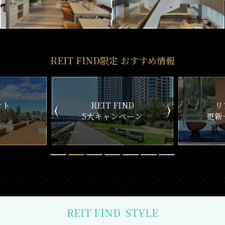
REIT FIND限定 おすすめ情報
ND
リアルタイム
新
ペーン
更新一覧チェック
REIT FIND
STYLE