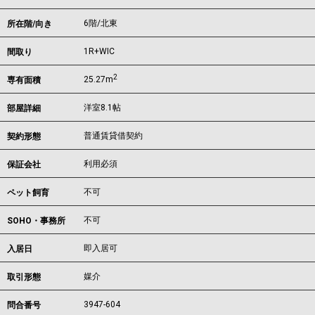
6階/北東
所在階/向き
1R+WIC
間取り
2
25.27m
専有面積
洋室8.1帖
部屋詳細
普通賃貸借契約
契約形態
利用必須
保証会社
不可
ペット飼育
不可
SOHO・事務所
即入居可
入居日
媒介
取引形態
3947-604
問合番号