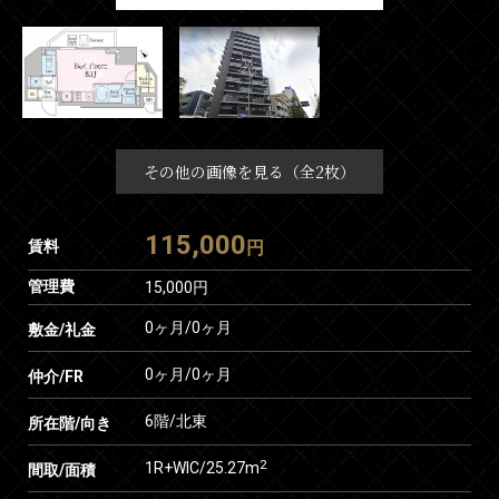
その他の画像を見る（全2枚）
115,000
賃料
円
管理費
15,000円
0ヶ月
/
0ヶ月
敷金/礼金
0ヶ月
/
0ヶ月
仲介/FR
6階/北東
所在階/向き
2
1R+WIC/25.27m
間取/面積