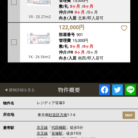
管理費
15,000円
敷/礼
0ヶ月
/
0ヶ月
仲介/FR
0ヶ月
/
0ヶ月
1R - 25.27m2
向き/入居
北東/即入居可
122,000円
部屋番号
901
管理費
15,000円
敷/礼
0ヶ月
/
0ヶ月
仲介/FR
0ヶ月
/
0ヶ月
1K - 26.56m2
向き/入居
南西/即入居可
物件概要
建物詳細を見る
レジディア笹塚3
物件名
所在地
東京都
杉並区
方南
1-1-6
MAP
京王線
「
代田橋駅
」徒歩5分
最寄駅
京王線
「
笹塚駅
」徒歩10分