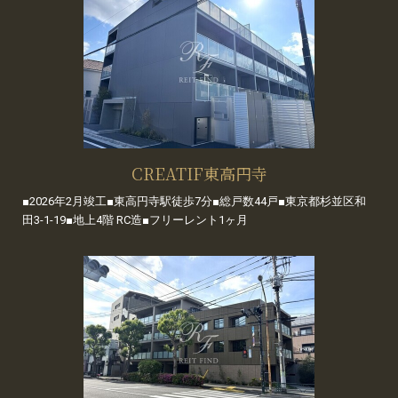
CREATIF東高円寺
■2026年2月竣工■東高円寺駅徒歩7分■総戸数44戸■東京都杉並区和
田3-1-19■地上4階 RC造■フリーレント1ヶ月