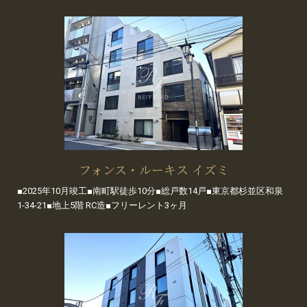
フォンス・ルーキス イズミ
■2025年10月竣工■南町駅徒歩10分■総戸数14戸■東京都杉並区和泉
1-34-21■地上5階 RC造■フリーレント3ヶ月