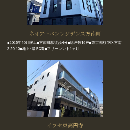
ネオアーバンレジデンス方南町
■2025年10月竣工■方南町駅徒歩4分■総戸数16戸■東京都杉並区方南
2-20-10■地上4階 RC造■フリーレント1ヶ月
イプセ東高円寺