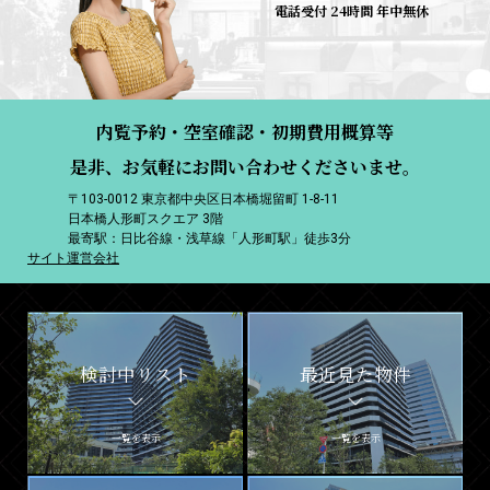
電話受付 24時間 年中無休
内覧予約・空室確認・初期費用概算等
是非、お気軽にお問い合わせくださいませ。
〒103-0012 東京都中央区日本橋堀留町 1-8-11
日本橋人形町スクエア 3階
最寄駅：日比谷線・浅草線「人形町駅」徒歩3分
サイト運営会社
検討中リスト
最近見た物件
一覧を表示
一覧を表示