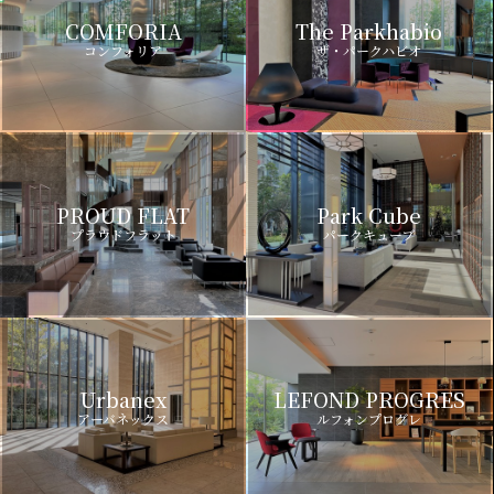
COMFORIA
The Parkhabio
コンフォリア
ザ・パークハビオ
PROUD FLAT
Park Cube
プラウドフラット
パークキューブ
Urbanex
LEFOND PROGRES
アーバネックス
ルフォンプログレ