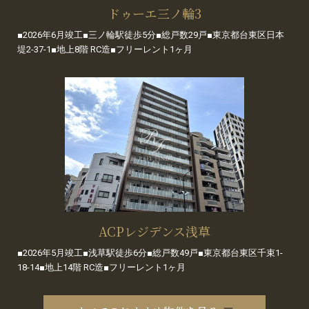
ドゥーエ三ノ輪3
■2026年6月竣工■三ノ輪駅徒歩5分■総戸数29戸■東京都台東区日本
堤2-37-1■地上8階 RC造■フリーレント1ヶ月
ACPレジデンス浅草
■2026年5月竣工■浅草駅徒歩6分■総戸数49戸■東京都台東区千束1-
18-14■地上14階 RC造■フリーレント1ヶ月