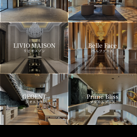
LIVIO MAISON
Belle Face
リビオメゾン
ベルファース
GEOENT
Prime Bliss
ジオエント
プライムブリス