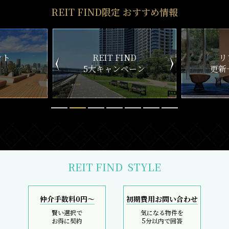
REIT FIND限定 おすすめ情報
ND
リアルタイム
新
ペーン
更新一覧チェック
REIT FIND
STYLE
仲介手数料0円～
初期費用お問い合わせ
賢い選択で
気になる物件を
お得に契約
5分以内で回答