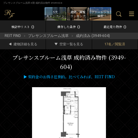
プレサンスブルーム浅草 6階 成約済み物件 3949-604
5大
週間／閲覧
フリーレント
キャンペーン
ランキング
検索
0
0
0
検討中リスト
保存した条件
最近見た物件
REIT FIND
プレサンスブルーム浅草
成約済み (3949-604)
建物詳細を見る
空室一覧を見る
17名／閲覧済
プレサンスブルーム浅草 成約済み物件 (3949-
604)
▶ 契約金のお得さ圧倒的。比べてみれば、REIT FIND