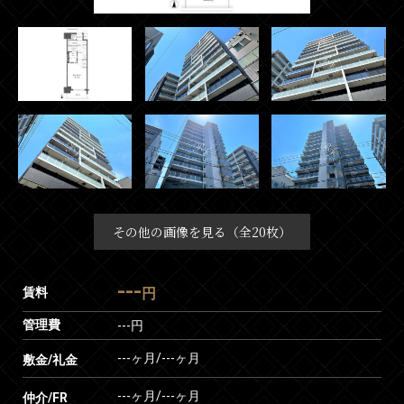
その他の画像を見る（全20枚）
---
賃料
円
管理費
---円
---ヶ月
/
---ヶ月
敷金/礼金
---ヶ月
/
---ヶ月
仲介/FR