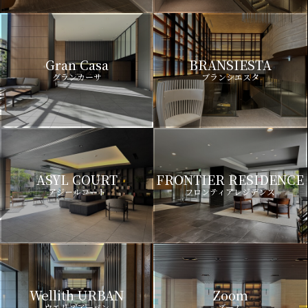
Gran Casa
BRANSIESTA
グランカーサ
ブランシエスタ
ASYL COURT
FRONTIER RESIDENCE
アジールコート
フロンティアレジデンス
Wellith URBAN
Zoom
ウエリスアーバン
ズーム