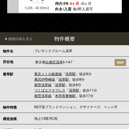
仲介/FR
0ヶ月
/
0ヶ月
1LDK - 43.00m2
向き/入居
南/即入居可
物件概要
建物詳細を見る
プレサンスブルーム浅草
物件名
所在地
東京都
台東区
浅草
6-14-7
MAP
東京メトロ銀座線
「
浅草駅
」徒歩8分
最寄駅
東武伊勢崎線
「
浅草駅
」徒歩8分
都営浅草線
「
浅草駅
」徒歩8分
つくばエクスプレス
「
浅草駅
」徒歩11分
都営浅草線
「
本所吾妻橋駅
」徒歩17分
REIT系ブランドマンション、デザイナーズ、ペット可
物件特徴
地上13階 RC造
構造規模