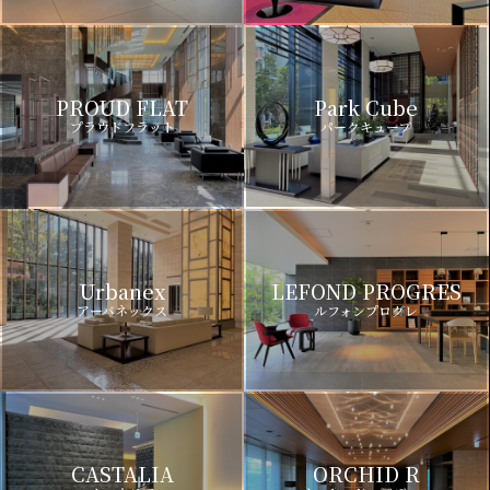
PROUD FLAT
Park Cube
プラウドフラット
パークキューブ
Urbanex
LEFOND PROGRES
アーバネックス
ルフォンプログレ
CASTALIA
ORCHID R