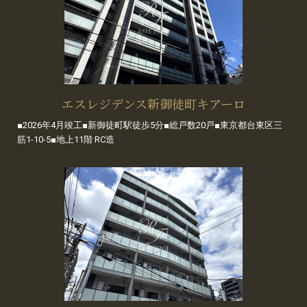
エスレジデンス新御徒町キアーロ
■2026年4月竣工■新御徒町駅徒歩5分■総戸数20戸■東京都台東区三
筋1-10-5■地上11階 RC造