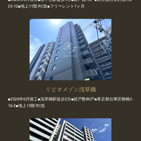
25-12■地上11階 RC造■フリーレント1ヶ月
リビオメゾン浅草橋
■2026年6月竣工■浅草橋駅徒歩2分■総戸数80戸■東京都台東区柳橋2-
16-2■地上15階 RC造