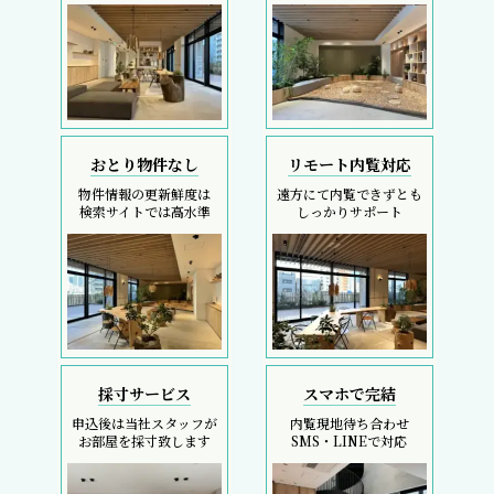
おとり物件なし
リモート内覧対応
物件情報の更新鮮度は
遠方にて内覧できずとも
検索サイトでは高水準
しっかりサポート
採寸サービス
スマホで完結
申込後は当社スタッフが
内覧現地待ち合わせ
お部屋を採寸致します
SMS・LINEで対応