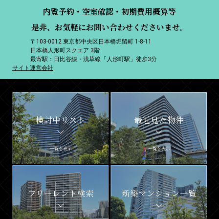
内覧予約・空室確認・初期費用概算等
是非、お気軽にお問い合わせくださいませ。
〒103-0012 東京都中央区日本橋堀留町 1-8-11
日本橋人形町スクエア 3階
最寄駅：日比谷線・浅草線「人形町駅」徒歩3分
サイト運営会社
検討中リスト
最近見た物件
一覧を表示
一覧を表示
フリーレント検索
新築マンション一覧