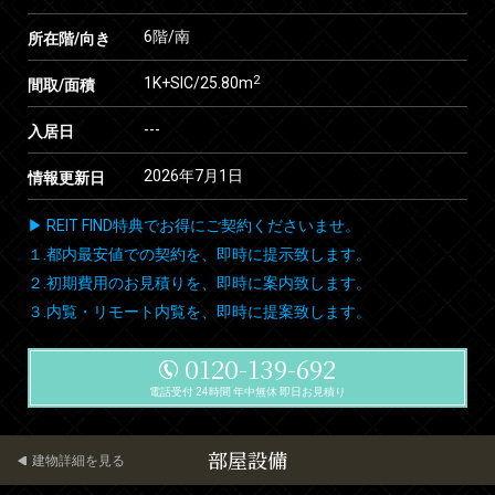
6階/南
所在階/向き
2
1K+SIC/25.80m
間取/面積
---
入居日
2026年7月1日
情報更新日
▶ REIT FIND特典でお得にご契約くださいませ。
１.都内最安値での契約を、即時に提示致します。
２.初期費用のお見積りを、即時に案内致します。
３.内覧・リモート内覧を、即時に提案致します。
0120-139-692
電話受付 24時間 年中無休 即日お見積り
部屋設備
建物詳細を見る