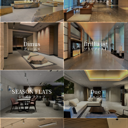
カスタリア
オーキッドレジデンス
Dimus
Brillia ist
ディームス
ブリリアイスト
SEASON FLATS
Due
シーズンフラッツ
ドゥーエ