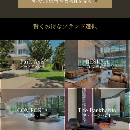
すべてのおすすめ物件を見る
賢くお得なブランド選択
Park Axis
RESIDIA
パークアクシス
レジディア
COMFORIA
The Parkhabio
コンフォリア
ザ・パークハビオ