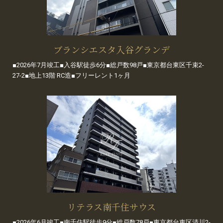
ブランシエスタ入谷グランデ
■2026年7月竣工■入谷駅徒歩6分■総戸数98戸■東京都台東区千束2-
27-2■地上13階 RC造■フリーレント1ヶ月
リテラス南千住サウス
■2026年6月竣工■南千住駅徒歩9分■総戸数78戸■東京都台東区清川2-