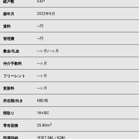
54戸
総戸数
2022年6月
築年月
---
円
賃料
---円
管理費
---ヶ月
/
---ヶ月
敷金/礼金
---ヶ月
仲介手数料
---ヶ月
フリーレント
---ヶ月
更新料
6階/南
所在階/向き
1K+SIC
間取り
2
25.80m
専有面積
洋室7.5帖／K2帖
部屋詳細