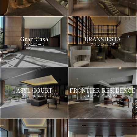
Gran Casa
BRANSIESTA
グランカーサ
ブランシエスタ
ASYL COURT
FRONTIER RESIDENCE
アジールコート
フロンティアレジデンス