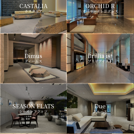
CASTALIA
ORCHID R
カスタリア
オーキッドレジデンス
Dimus
Brillia ist
ディームス
ブリリアイスト
SEASON FLATS
Due
シーズンフラッツ
ドゥーエ