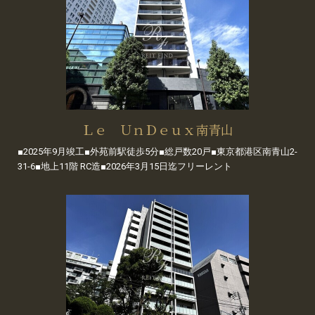
Ｌｅ ＵｎＤｅｕｘ南青山
■2025年9月竣工■外苑前駅徒歩5分■総戸数20戸■東京都港区南青山2-
31-6■地上11階 RC造■2026年3月15日迄フリーレント