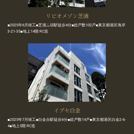
リビオメゾン芝浦
■2025年6月竣工■芝浦ふ頭駅徒歩4分■総戸数102戸■東京都港区海岸
3-21-35■地上14階 RC造
イプセ白金
■2025年7月竣工■白金台駅徒歩6分■総戸数14戸■東京都港区白金2-6-
4■地上5階 RC造