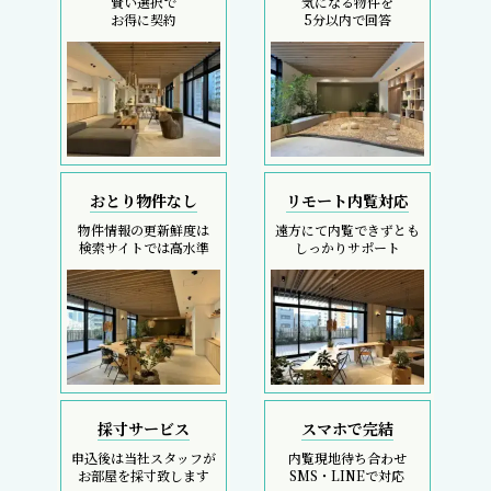
賢い選択で
気になる物件を
お得に契約
5分以内で回答
おとり物件なし
リモート内覧対応
物件情報の更新鮮度は
遠方にて内覧できずとも
検索サイトでは高水準
しっかりサポート
採寸サービス
スマホで完結
申込後は当社スタッフが
内覧現地待ち合わせ
お部屋を採寸致します
SMS・LINEで対応