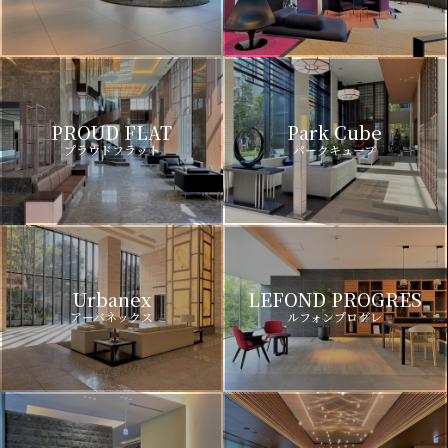
PROUD FLAT
Park Cube
プラウドフラット
パークキューブ
Urbanex
LEFOND PROGRES
アーバネックス
ルフォンプログレ