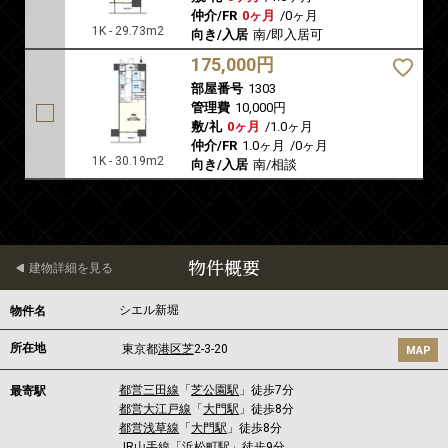
仲介/FR
0ヶ月
/
0ヶ月
1K - 29.73m2
向き/入居
南/即入居可
175,000円
部屋番号
1303
管理費
10,000円
敷/礼
0ヶ月
/
1.0ヶ月
仲介/FR
1.0ヶ月
/
0ヶ月
1K - 30.19m2
向き/入居
南/相談
物件概要
建物詳細を見る
シエル新堀
物件名
所在地
東京都
港区
芝
2-3-20
MAP
都営三田線
「
芝公園駅
」徒歩7分
最寄駅
都営大江戸線
「
大門駅
」徒歩8分
都営浅草線
「
大門駅
」徒歩8分
JR山手線
「
浜松町駅
」徒歩9分