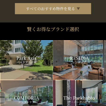
すべてのおすすめ物件を見る
賢くお得なブランド選択
Park Axis
RESIDIA
パークアクシス
レジディア
COMFORIA
The Parkhabio
コンフォリア
ザ・パークハビオ