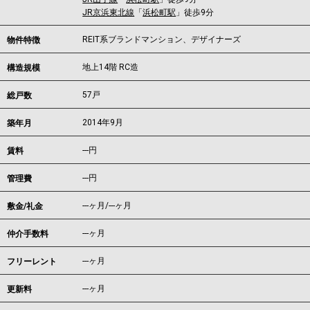
JR京浜東北線
「
浜松町駅
」徒歩9分
REIT系ブランドマンション、デザイナーズ
物件特徴
地上14階 RC造
構造規模
57戸
総戸数
2014年9月
築年月
---
円
賃料
---円
管理費
---ヶ月
/
---ヶ月
敷金/礼金
---ヶ月
仲介手数料
---ヶ月
フリーレント
---ヶ月
更新料