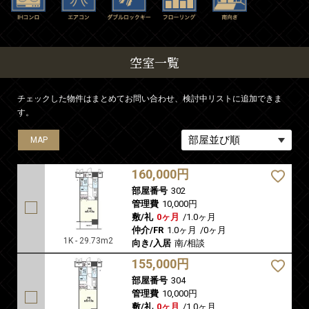
空室一覧
チェックした物件はまとめてお問い合わせ、検討中リストに追加できま
す。
MAP
MAP
MAP
160,000円
部屋番号
302
管理費
10,000円
敷/礼
0ヶ月
/
1.0ヶ月
仲介/FR
1.0ヶ月
/
0ヶ月
1K - 29.73m2
向き/入居
南/相談
155,000円
部屋番号
304
管理費
10,000円
敷/礼
0ヶ月
/
1.0ヶ月