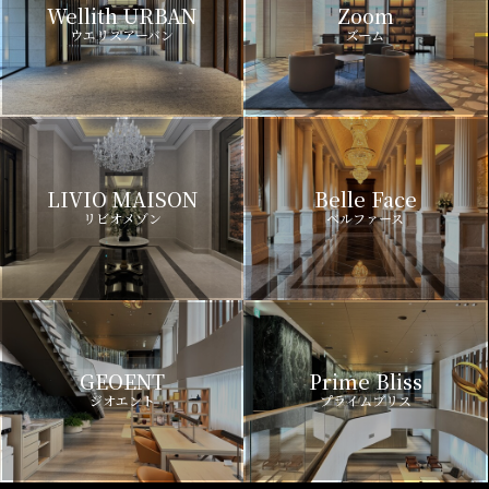
Wellith URBAN
Zoom
ウエリスアーバン
ズーム
LIVIO MAISON
Belle Face
リビオメゾン
ベルファース
GEOENT
Prime Bliss
ジオエント
プライムブリス