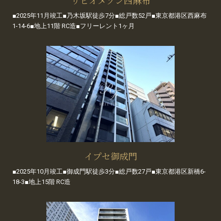
リビオメゾン西麻布
■2025年11月竣工■乃木坂駅徒歩7分■総戸数52戸■東京都港区西麻布
1-14-6■地上11階 RC造■フリーレント1ヶ月
イプセ御成門
■2025年10月竣工■御成門駅徒歩3分■総戸数27戸■東京都港区新橋6-
18-3■地上15階 RC造