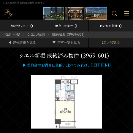
シエル新堀 6階 成約済み物件 3969-601
5大
週間／閲覧
フリーレント
キャンペーン
ランキング
検索
0
0
0
検討中リスト
保存した条件
最近見た物件
REIT FIND
シエル新堀
成約済み (3969-601)
建物詳細を見る
空室一覧を見る
2名／閲覧済
シエル新堀 成約済み物件 (3969-601)
▶ 契約金のお得さ圧倒的。比べてみれば、REIT FIND