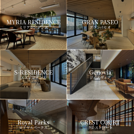
MYRIA RESIDENCE
GRAN PASEO
ミリアレジデンス
グランパセオ
S-RESIDENCE
Genovia
エスレジデンス
ジェノヴィア
Royal Parks
CREST COURT
ロイヤルパークス
クレストコート