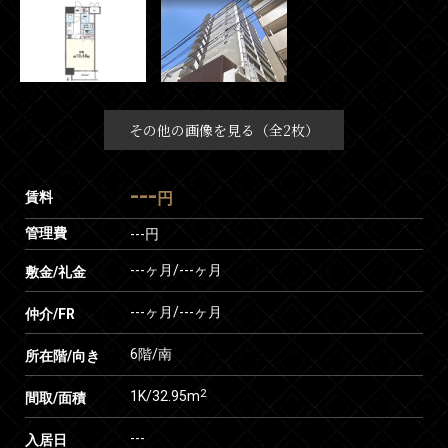
その他の画像を見る（全2枚）
---
賃料
円
管理費
---円
---ヶ月
/
---ヶ月
敷金/礼金
---ヶ月
/
---ヶ月
仲介/FR
6階/南
所在階/向き
2
1K/32.95m
間取/面積
---
入居日