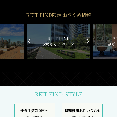
REIT FIND限定 おすすめ情報
ND
リアルタイム
新
ペーン
更新一覧チェック
REIT FIND
STYLE
仲介手数料0円～
初期費用お問い合わせ