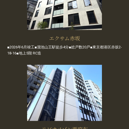
エクサム赤坂
■2026年6月竣工■溜池山王駅徒歩4分■総戸数20戸■東京都港区赤坂2-
18-16■地上5階 RC造