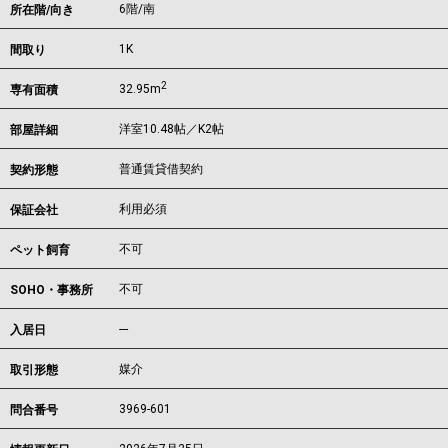
6階/南
所在階/向き
1K
間取り
2
32.95m
専有面積
洋室10.48帖／K2帖
部屋詳細
普通賃貸借契約
契約形態
利用必須
保証会社
不可
ペット飼育
不可
SOHO・事務所
---
入居日
媒介
取引形態
3969-601
問合番号