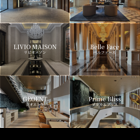
LIVIO MAISON
Belle Face
リビオメゾン
ベルファース
GEOENT
Prime Bliss
ジオエント
プライムブリス