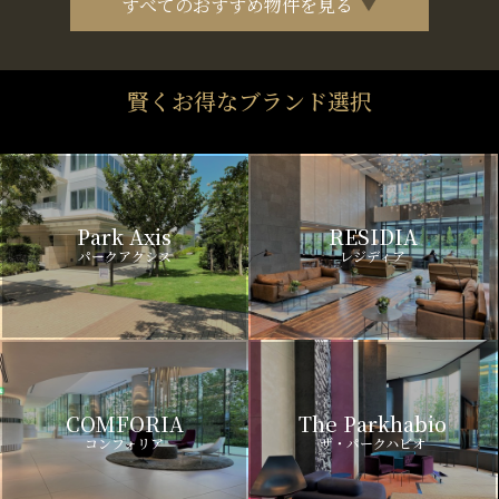
すべてのおすすめ物件を見る
賢くお得なブランド選択
Park Axis
RESIDIA
パークアクシス
レジディア
COMFORIA
The Parkhabio
コンフォリア
ザ・パークハビオ