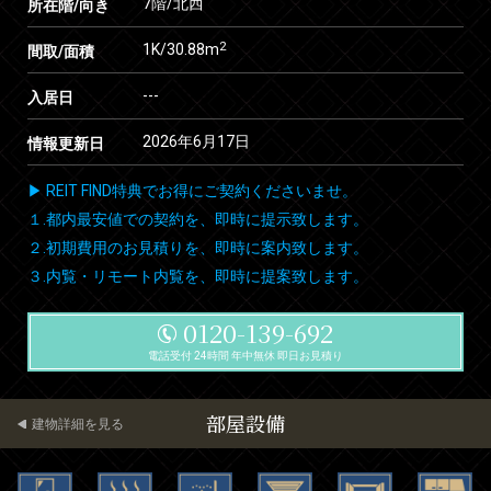
7階/北西
所在階/向き
2
1K/30.88m
間取/面積
---
入居日
2026年6月17日
情報更新日
▶ REIT FIND特典でお得にご契約くださいませ。
１.都内最安値での契約を、即時に提示致します。
２.初期費用のお見積りを、即時に案内致します。
３.内覧・リモート内覧を、即時に提案致します。
0120-139-692
電話受付 24時間 年中無休 即日お見積り
部屋設備
建物詳細を見る