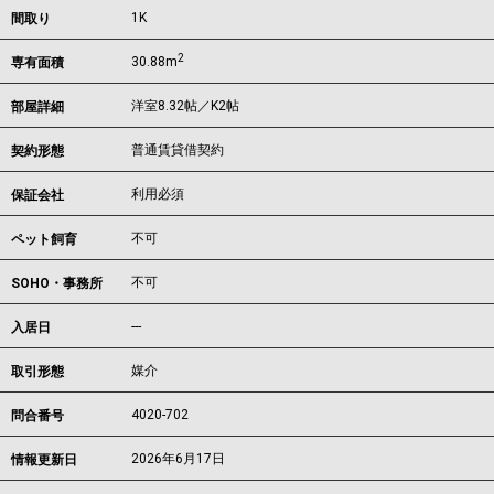
1K
間取り
2
30.88m
専有面積
洋室8.32帖／K2帖
部屋詳細
普通賃貸借契約
契約形態
利用必須
保証会社
不可
ペット飼育
不可
SOHO・事務所
---
入居日
媒介
取引形態
4020-702
問合番号
2026年6月17日
情報更新日