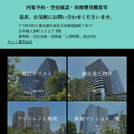
内覧予約・空室確認・初期費用概算等
是非、お気軽にお問い合わせくださいませ。
〒103-0012 東京都中央区日本橋堀留町 1-8-11
日本橋人形町スクエア 3階
最寄駅：日比谷線・浅草線「人形町駅」徒歩3分
サイト運営会社
検討中リスト
最近見た物件
一覧を表示
一覧を表示
フリーレント検索
新築マンション一覧