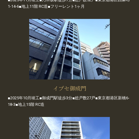
1-14-6■地上11階 RC造■フリーレント1ヶ月
イプセ御成門
■2025年10月竣工■御成門駅徒歩3分■総戸数27戸■東京都港区新橋6-
18-3■地上15階 RC造