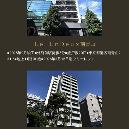
Ｌｅ ＵｎＤｅｕｘ南青山
■2025年9月竣工■外苑前駅徒歩5分■総戸数20戸■東京都港区南青山2-
31-6■地上11階 RC造■2026年3月15日迄フリーレント