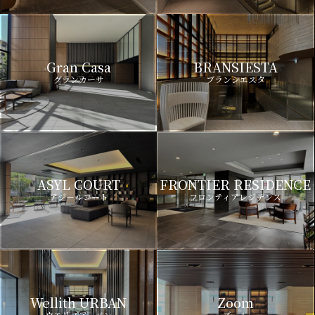
Gran Casa
BRANSIESTA
グランカーサ
ブランシエスタ
ASYL COURT
FRONTIER RESIDENCE
アジールコート
フロンティアレジデンス
Wellith URBAN
Zoom
ウエリスアーバン
ズーム