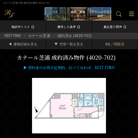
カナール芝浦 7階 成約済み物件 4020-702
5大
週間／閲覧
フリーレント
キャンペーン
ランキング
検索
0
0
0
検討中リスト
保存した条件
最近見た物件
REIT FIND
カナール芝浦
成約済み (4020-702)
建物詳細を見る
空室一覧を見る
8名／閲覧済
カナール芝浦 成約済み物件 (4020-702)
▶ 契約金のお得さ圧倒的。比べてみれば、REIT FIND