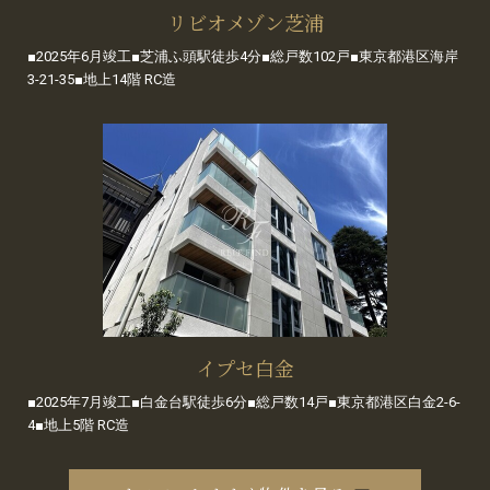
リビオメゾン芝浦
■2025年6月竣工■芝浦ふ頭駅徒歩4分■総戸数102戸■東京都港区海岸
3-21-35■地上14階 RC造
イプセ白金
■2025年7月竣工■白金台駅徒歩6分■総戸数14戸■東京都港区白金2-6-
4■地上5階 RC造