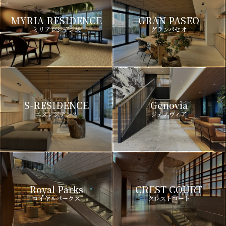
MYRIA RESIDENCE
GRAN PASEO
ミリアレジデンス
グランパセオ
S-RESIDENCE
Genovia
エスレジデンス
ジェノヴィア
Royal Parks
CREST COURT
ロイヤルパークス
クレストコート