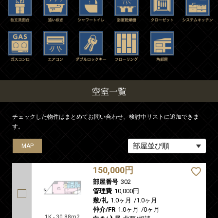
空室一覧
チェックした物件はまとめてお問い合わせ、検討中リストに追加できま
す。
MAP
MAP
150,000円
部屋番号
302
管理費
10,000円
敷/礼
1.0ヶ月
/
1.0ヶ月
仲介/FR
1.0ヶ月
/
0ヶ月
1K - 30.88m2