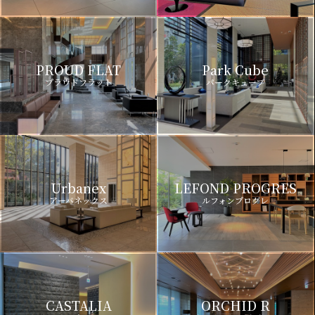
PROUD FLAT
Park Cube
プラウドフラット
パークキューブ
Urbanex
LEFOND PROGRES
アーバネックス
ルフォンプログレ
CASTALIA
ORCHID R