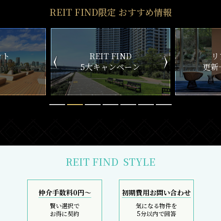
REIT FIND限定 おすすめ情報
ND
リアルタイム
新
ペーン
更新一覧チェック
REIT FIND
STYLE
仲介手数料0円～
初期費用お問い合わせ
賢い選択で
気になる物件を
お得に契約
5分以内で回答