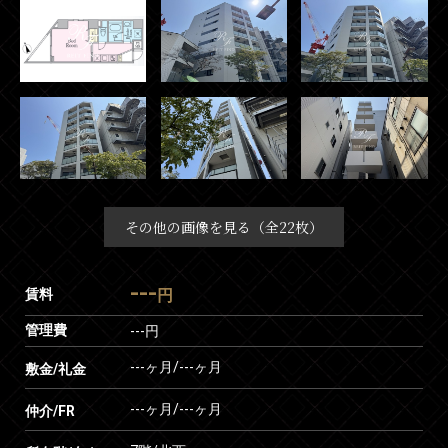
その他の画像を見る（全22枚）
---
賃料
円
管理費
---円
---ヶ月
/
---ヶ月
敷金/礼金
---ヶ月
/
---ヶ月
仲介/FR