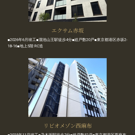
エクサム赤坂
■2026年6月竣工■溜池山王駅徒歩4分■総戸数20戸■東京都港区赤坂2-
18-16■地上5階 RC造
リビオメゾン西麻布
■2025年11月竣工■乃木坂駅徒歩7分■総戸数52戸■東京都港区西麻布