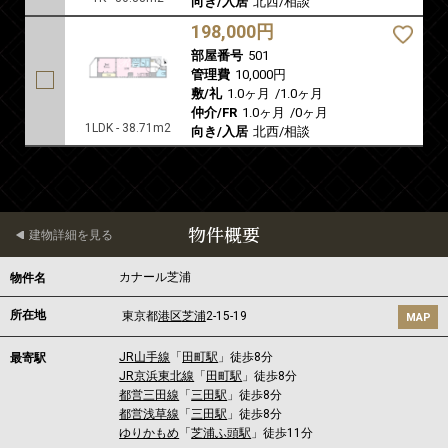
向き/入居
北西/相談
198,000円
部屋番号
501
管理費
10,000円
敷/礼
1.0ヶ月
/
1.0ヶ月
仲介/FR
1.0ヶ月
/
0ヶ月
1LDK - 38.71m2
向き/入居
北西/相談
物件概要
建物詳細を見る
カナール芝浦
物件名
所在地
東京都
港区
芝浦
2-15-19
MAP
JR山手線
「
田町駅
」徒歩8分
最寄駅
JR京浜東北線
「
田町駅
」徒歩8分
都営三田線
「
三田駅
」徒歩8分
都営浅草線
「
三田駅
」徒歩8分
ゆりかもめ
「
芝浦ふ頭駅
」徒歩11分