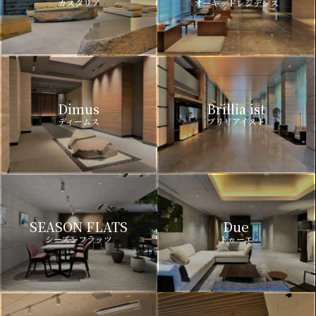
カスタリア
オーキッドレジデンス
Dimus
Brillia ist
ディームス
ブリリアイスト
SEASON FLATS
Due
シーズンフラッツ
ドゥーエ