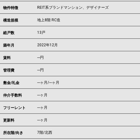
REIT系ブランドマンション、デザイナーズ
物件特徴
地上8階 RC造
構造規模
13戸
総戸数
2022年12月
築年月
---
円
賃料
---円
管理費
---ヶ月
/
---ヶ月
敷金/礼金
---ヶ月
仲介手数料
---ヶ月
フリーレント
---ヶ月
更新料
7階/北西
所在階/向き