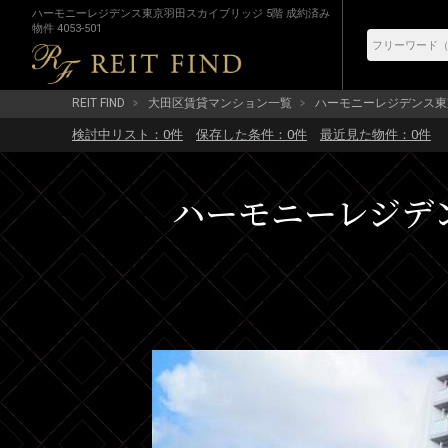
ハーモニーレジデンス東京羽田スカイブリッジ 5階 成約済み
物件 4053-501
REIT FIND
大田区賃貸マンション一覧
ハーモニーレジデンス東
検討中リスト：
0
件
保存した条件：
0
件
最近見た物件：
0
件
ハーモニーレジデン