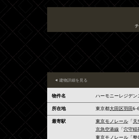
チ
建物詳細を見る
物件名
ハーモニーレジデン
所在地
東京都
大田区
羽田
6-
最寄駅
東京モノレール
「
天
京急空港線
「
穴守稲
東京モノレール
「
整