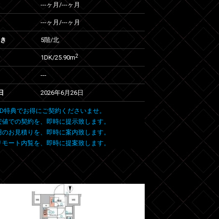
---ヶ月
/
---ヶ月
---ヶ月
/
---ヶ月
向き
5階/北
2
1DK/25.90m
---
日
2026年6月26日
 FIND特典でお得にご契約くださいませ。
安値での契約を、即時に提示致します。
用のお見積りを、即時に案内致します。
リモート内覧を、即時に提案致します。