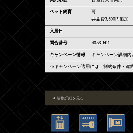
ペット飼育
可
共益費3,500円追加
入居日
---
問合番号
4053-501
キャンペーン情報
キャンペーン詳細内
※キャンペーン適用には、制約条件・違
建物詳細を見る