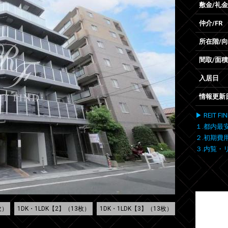
敷金/礼金
仲介/FR
所在階/
間取/面積
入居日
情報更新
▶ REIT
１.都内最
２.初期費
３.内覧・
枚）
1DK・1LDK【2】（13枚）
1DK・1LDK【3】（13枚）