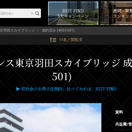
REIT FIND
週間／閲
5大キャンペーン
ランキン
京羽田スカイブリッジ
成約済み (4053-501)
11名／閲覧済
ス東京羽田スカイブリッジ 成約済
501)
▶ 契約金のお得さ圧倒的。比べてみれば、REIT FIND
賃料
共益費/