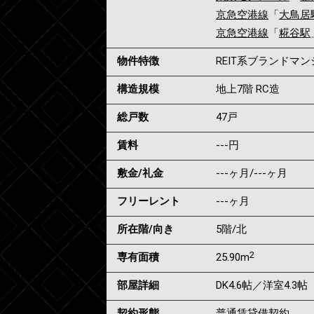
京急空港線
「
大鳥居
京急空港線
「
糀谷駅
物件特徴
REIT系ブランドマ
構造規模
地上7階 RC造
総戸数
47戸
賃料
---
円
敷金/礼金
---ヶ月
/
---ヶ月
フリーレント
---ヶ月
所在階/向き
5階/北
2
専有面積
25.90m
部屋詳細
DK4.6帖／洋室4.3帖
契約形態
普通賃貸借契約