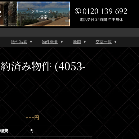
0120-139-692
覧
フリーレント
グ
検索
電話受付 24時間 年中無休
物件写真
物件概要
地図
空室一覧
み物件 (4053-
---
円
管理費
---円