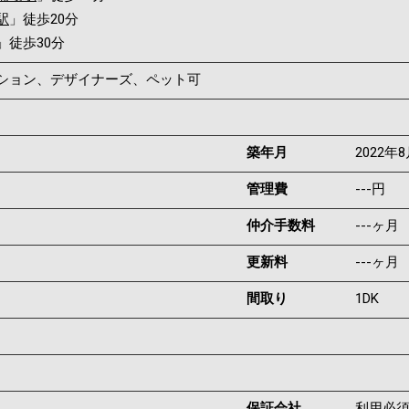
駅
」徒歩20分
」徒歩30分
ンション、デザイナーズ、ペット可
築年月
2022年
管理費
---円
仲介手数料
---ヶ月
更新料
---ヶ月
間取り
1DK
保証会社
利用必