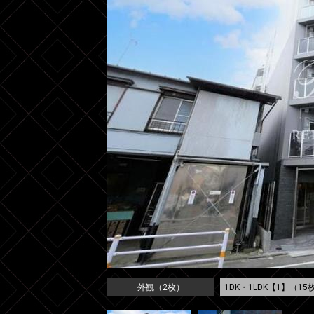
外観（2枚）
1DK・1LDK【1】（15