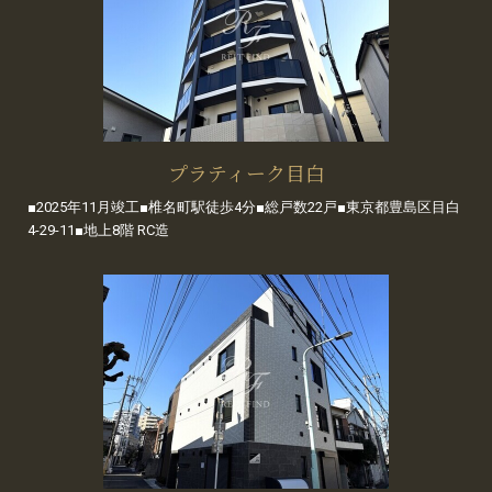
プラティーク目白
■2025年11月竣工■椎名町駅徒歩4分■総戸数22戸■東京都豊島区目白
4-29-11■地上8階 RC造