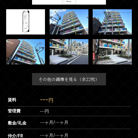
その他の画像を見る（全22枚）
---
賃料
円
管理費
---円
---ヶ月
/
---ヶ月
敷金/礼金
---ヶ月
/
---ヶ月
仲介/FR