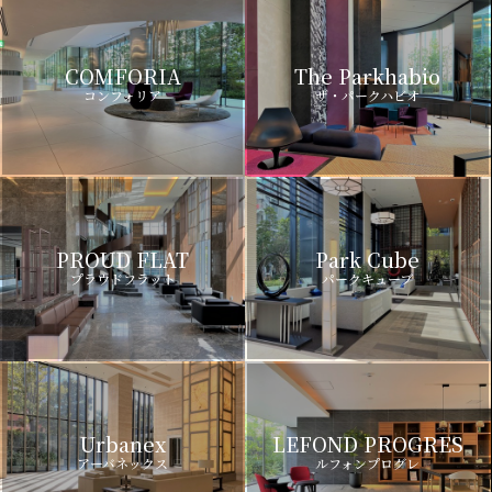
COMFORIA
The Parkhabio
コンフォリア
ザ・パークハビオ
PROUD FLAT
Park Cube
プラウドフラット
パークキューブ
Urbanex
LEFOND PROGRES
アーバネックス
ルフォンプログレ