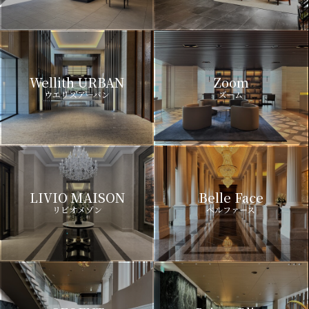
Wellith URBAN
Zoom
ウエリスアーバン
ズーム
LIVIO MAISON
Belle Face
リビオメゾン
ベルファース