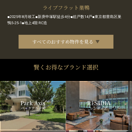
ライブフラット巣鴨
■2025年8月竣工■新庚申塚駅徒歩4分■総戸数14戸■東京都豊島区巣
鴨5-25-1■地上4階 RC造
すべてのおすすめ物件を見る
賢くお得なブランド選択
Park Axis
RESIDIA
パークアクシス
レジディア