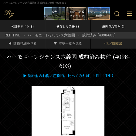
ハーモニーレジデンス六義園 6階 成約済み物件 4098-603
5大
週間／閲覧
フリーレント
キャンペーン
ランキング
検索
0
0
0
検討中リスト
保存した条件
最近見た物件
REIT FIND
ハーモニーレジデンス六義園
成約済み (4098-603)
建物詳細を見る
空室一覧を見る
4名／閲覧済
ハーモニーレジデンス六義園 成約済み物件 (4098-
603)
▶ 契約金のお得さ圧倒的。比べてみれば、REIT FIND