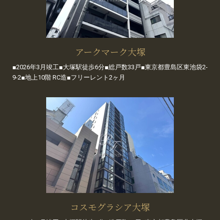
アークマーク大塚
■2026年3月竣工■大塚駅徒歩6分■総戸数33戸■東京都豊島区東池袋2-
9-2■地上10階 RC造■フリーレント2ヶ月
コスモグラシア大塚