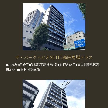
ザ・パークハビオSOHO高田馬場テラス
■2026年8月竣工■学習院下駅徒歩1分■総戸数65戸■東京都豊島区高
田3-42-4■地上14階 RC造