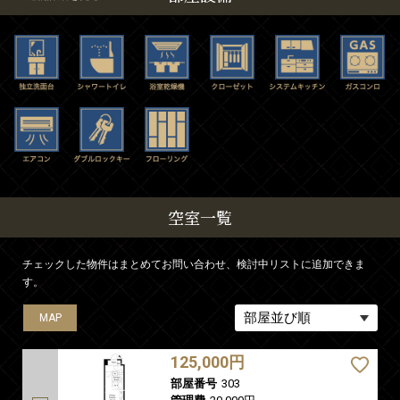
空室一覧
チェックした物件はまとめてお問い合わせ、検討中リストに追加できま
す。
MAP
MAP
125,000円
部屋番号
303