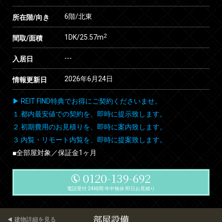
6階/北東
所在階/向き
2
1DK/25.57m
間取/面積
---
入居日
2026年6月24日
情報更新日
▶ REIT FIND特典でお得にご契約くださいませ。
１.都内最安値での契約を、即時に提示致します。
２.初期費用のお見積りを、即時に案内致します。
３.内覧・リモート内覧を、即時に提案致します。
■全部屋対象／保証金1ヶ月
0120-139-692
電話受付 24時間 年中無休 即日お見積り
部屋設備
建物詳細を見る