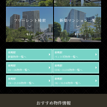
フリーレント検索
新築マンション一覧
一覧を表示
一覧を表示
巣鴨駅
巣鴨駅
新築物件一覧へ
ペット可物件一覧へ
巣鴨駅
巣鴨駅
1R～1K物件一覧へ
1DK～1LDK物件一覧へ
巣鴨駅
巣鴨駅
2K～2LDK物件一覧へ
3K～3LDK物件一覧へ
おすすめ物件情報