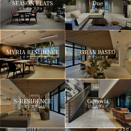
SEASON FLATS
Due
シーズンフラッツ
ドゥーエ
MYRIA RESIDENCE
GRAN PASEO
ミリアレジデンス
グランパセオ
S-RESIDENCE
Genovia
エスレジデンス
ジェノヴィア