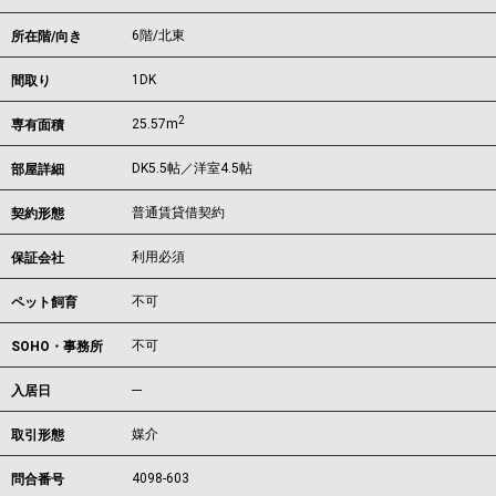
6階/北東
所在階/向き
1DK
間取り
2
25.57m
専有面積
DK5.5帖／洋室4.5帖
部屋詳細
普通賃貸借契約
契約形態
利用必須
保証会社
不可
ペット飼育
不可
SOHO・事務所
---
入居日
媒介
取引形態
4098-603
問合番号