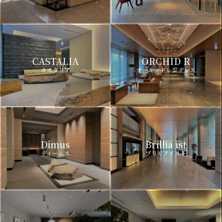
CASTALIA
ORCHID R
カスタリア
オーキッドレジデンス
Dimus
Brillia ist
ディームス
ブリリアイスト