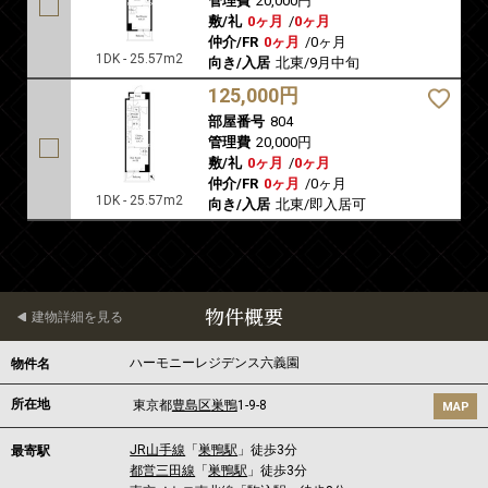
管理費
20,000円
敷/礼
0ヶ月
/
0ヶ月
仲介/FR
0ヶ月
/
0ヶ月
1DK - 25.57m2
向き/入居
北東/9月中旬
125,000円
部屋番号
804
管理費
20,000円
敷/礼
0ヶ月
/
0ヶ月
仲介/FR
0ヶ月
/
0ヶ月
1DK - 25.57m2
向き/入居
北東/即入居可
物件概要
建物詳細を見る
ハーモニーレジデンス六義園
物件名
所在地
東京都
豊島区
巣鴨
1-9-8
MAP
JR山手線
「
巣鴨駅
」徒歩3分
最寄駅
都営三田線
「
巣鴨駅
」徒歩3分