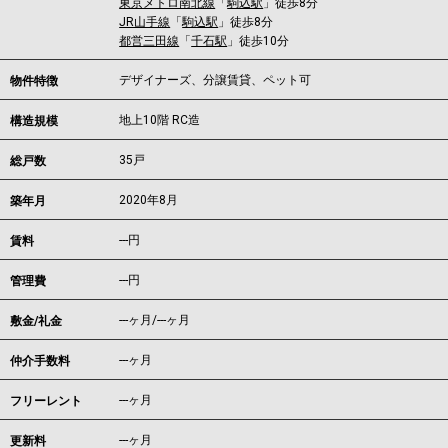
東京メトロ南北線
「
駒込駅
」徒歩8分
JR山手線
「
駒込駅
」徒歩8分
都営三田線
「
千石駅
」徒歩10分
デザイナーズ、分譲賃貸、ペット可
物件特徴
地上10階 RC造
構造規模
35戸
総戸数
2020年8月
築年月
---
円
賃料
---円
管理費
---ヶ月
/
---ヶ月
敷金/礼金
---ヶ月
仲介手数料
---ヶ月
フリーレント
---ヶ月
更新料