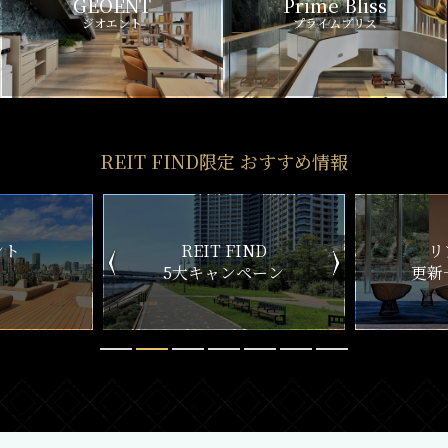
GEOENT
Prime Bliss
ジオエント
プライムブリス
REIT FIND限定 おすすめ情報
ND
リアルタイム
新
ペーン
更新一覧チェック