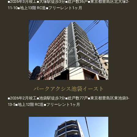
■2026年3月竣工■大塚駅徒歩3分■総戸数36戸■東京都豊島区北大塚2-
11-10■地上13階 RC造■フリーレント1ヶ月
パークアクシス池袋イースト
■2026年2月竣工■池袋駅徒歩7分■総戸数77戸■東京都豊島区東池袋3-
13-5■地上12階 RC造■フリーレント1ヶ月