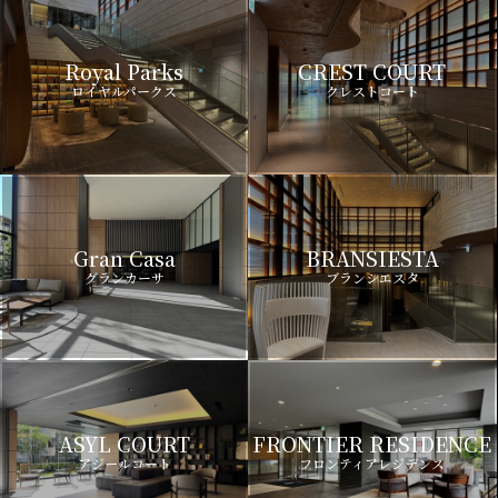
Royal Parks
CREST COURT
ロイヤルパークス
クレストコート
Gran Casa
BRANSIESTA
グランカーサ
ブランシエスタ
ASYL COURT
FRONTIER RESIDENCE
アジールコート
フロンティアレジデンス