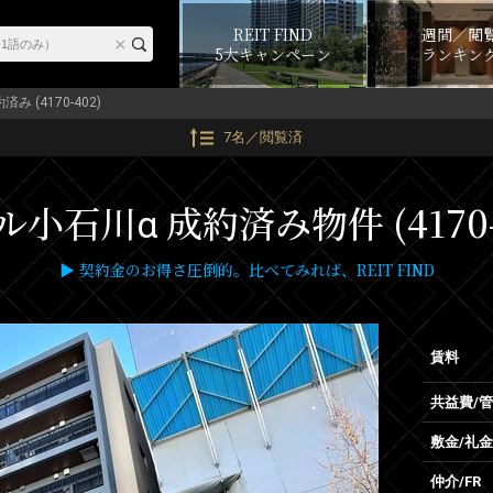
REIT FIND
週間／閲
5大キャンペーン
ランキン
済み (4170-402)
7名／閲覧済
小石川α 成約済み物件 (4170-
▶ 契約金のお得さ圧倒的。比べてみれば、REIT FIND
賃料
共益費/
敷金/礼金
仲介/FR