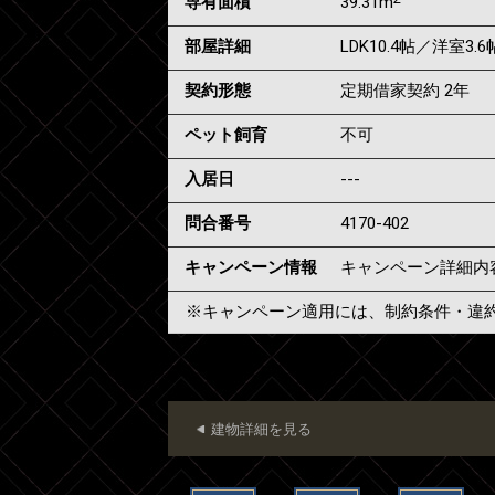
専有面積
39.31m
部屋詳細
LDK10.4帖／洋室3.6
契約形態
定期借家契約 2年
ペット飼育
不可
入居日
---
問合番号
4170-402
キャンペーン情報
キャンペーン詳細内
※キャンペーン適用には、制約条件・違
建物詳細を見る