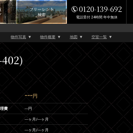
0120-139-692
覧
フリーレント
グ
検索
電話受付 24時間 年中無休
物件写真
物件概要
地図
空室一覧
402)
---
円
管理費
---円
---ヶ月
/
---ヶ月
---ヶ月
/
---ヶ月