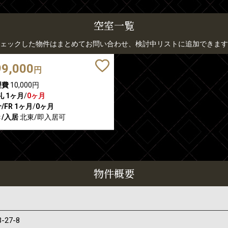
空室一覧
ェックした物件はまとめてお問い合わせ、検討中リストに追加できます
99,000
円
理費
10,000円
礼
1ヶ月
/
0ヶ月
/FR
1ヶ月
/
0ヶ月
/入居
北東/即入居可
物件概要
3-27-8