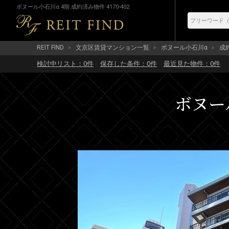
ボヌール小石川α 4階 成約済み物件 4170-402
REIT FIND
文京区賃貸マンション一覧
ボヌール小石川α
成約
検討中リスト：
0
件
保存した条件：
0
件
最近見た物件：
0
件
ボヌール