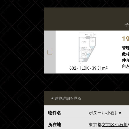
チ
1
管
敷/
仲介
向き
2
602 - 1LDK - 39.31m
建物詳細を見る
物件名
ボヌール小石川α
所在地
東京都
文京区
小石川