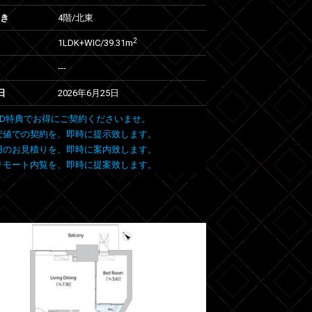
向き
4階/北東
2
1LDK+WIC/39.31m
---
日
2026年6月25日
 FIND特典でお得にご契約くださいませ。
安値での契約を、即時に提示致します。
用のお見積りを、即時に案内致します。
リモート内覧を、即時に提案致します。