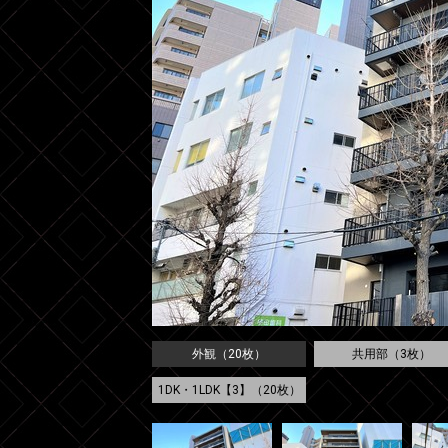
外観（20枚）
共用部（3枚）
1DK・1LDK【3】（20枚）