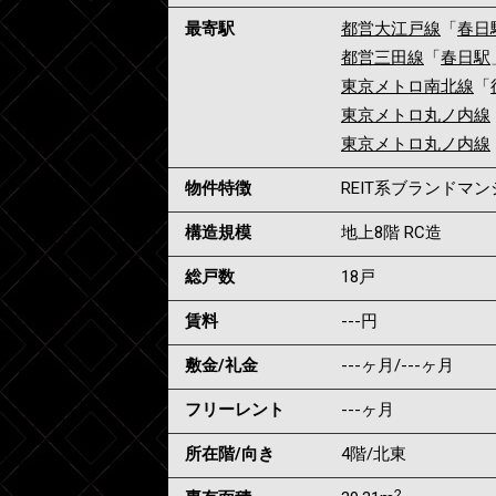
最寄駅
都営大江戸線
「
春日
都営三田線
「
春日駅
東京メトロ南北線
「
東京メトロ丸ノ内線
東京メトロ丸ノ内線
物件特徴
REIT系ブランドマ
構造規模
地上8階 RC造
総戸数
18戸
賃料
---
円
敷金/礼金
---ヶ月
/
---ヶ月
フリーレント
---ヶ月
所在階/向き
4階/北東
2