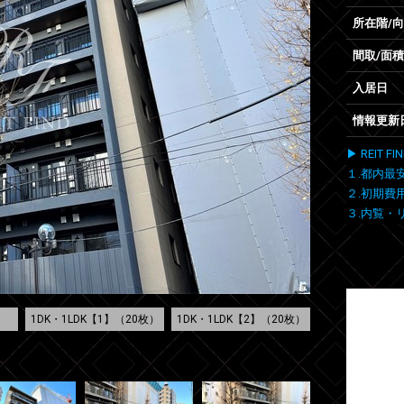
所在階/
間取/面積
入居日
情報更新
▶ REIT
１.都内最
２.初期費
３.内覧・
1DK・1LDK【1】（20枚）
1DK・1LDK【2】（20枚）