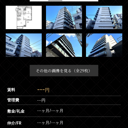
その他の画像を見る（全29枚）
---
賃料
円
管理費
---円
---ヶ月
/
---ヶ月
敷金/礼金
---ヶ月
/
---ヶ月
仲介/FR