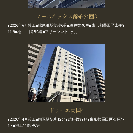
アーバネックス錦糸公園3
■2026年6月竣工■錦糸町駅徒歩6分■総戸数40戸■東京都墨田区太平3-
11-9■地上11階 RC造■フリーレント1ヶ月
ドゥーエ両国4
■2026年4月竣工■両国駅徒歩12分■総戸数39戸■東京都墨田区石原4-
1-4■地上11階 RC造