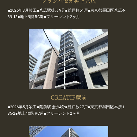
グランパセオ押上八広
■2026年3月竣工■八広駅徒歩9分■総戸数51戸■東京都墨田区八広4-
39-12■地上9階 RC造■フリーレント2ヶ月
CREATIF蔵前
■2026年5月竣工■蔵前駅徒歩4分■総戸数27戸■東京都墨田区本所1-
35-2■地上10階 RC造■フリーレント2ヶ月