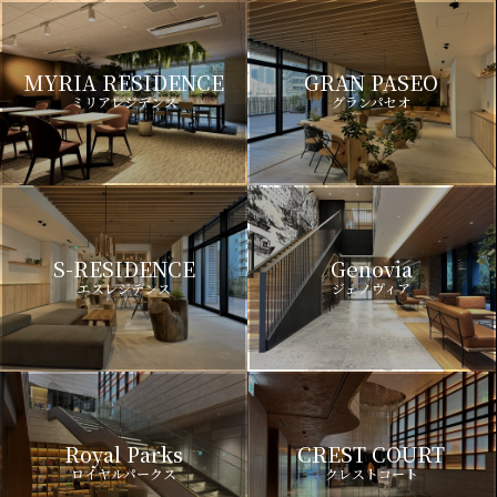
MYRIA RESIDENCE
GRAN PASEO
ミリアレジデンス
グランパセオ
S-RESIDENCE
Genovia
エスレジデンス
ジェノヴィア
Royal Parks
CREST COURT
ロイヤルパークス
クレストコート