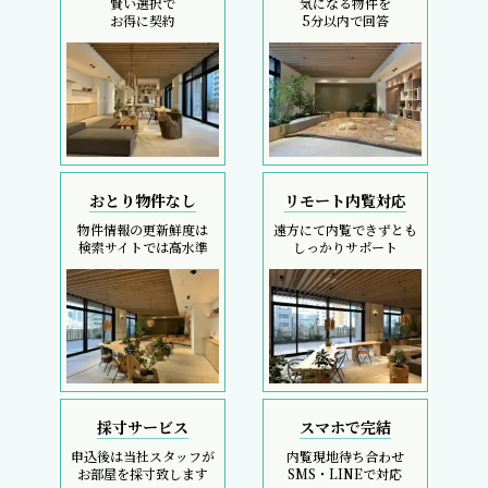
賢い選択で
気になる物件を
お得に契約
5分以内で回答
おとり物件なし
リモート内覧対応
物件情報の更新鮮度は
遠方にて内覧できずとも
検索サイトでは高水準
しっかりサポート
採寸サービス
スマホで完結
申込後は当社スタッフが
内覧現地待ち合わせ
お部屋を採寸致します
SMS・LINEで対応