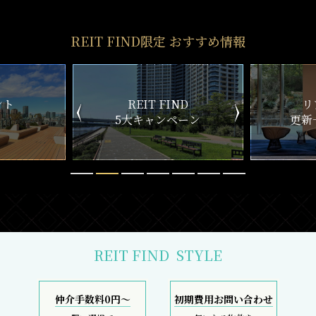
REIT FIND限定 おすすめ情報
ND
リアルタイム
新
ペーン
更新一覧チェック
REIT FIND
STYLE
仲介手数料0円～
初期費用お問い合わせ