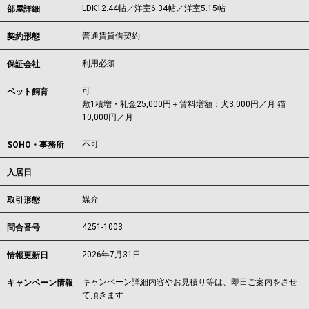
LDK12.44帖／洋室6.34帖／洋室5.15帖
部屋詳細
普通賃貸借契約
契約形態
利用必須
保証会社
可
ペット飼育
敷1積増・礼金25,000円＋賃料増額：犬3,000円／月 猫
10,000円／月
不可
SOHO・事務所
---
入居日
媒介
取引形態
4251-1003
問合番号
2026年7月31日
情報更新日
キャンペーン詳細内容やお見積り等は、即日ご案内をさせ
キャンペーン情報
て頂きます