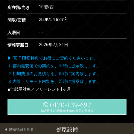
10階/西
所在階/向き
2
2LDK/54.82m
間取/面積
---
入居日
2026年7月31日
情報更新日
▶ REIT FIND特典でお得にご契約くださいませ。
１.都内最安値での契約を、即時に提示致します。
２.初期費用のお見積りを、即時に案内致します。
３.内覧・リモート内覧を、即時に提案致します。
■全部屋対象／フリーレント1ヶ月
0120-139-692
電話受付 24時間 年中無休 即日お見積り
部屋設備
建物詳細を見る