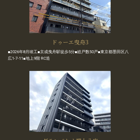
ドゥーエ曳舟3
■2026年8月竣工■京成曳舟駅徒歩5分■総戸数50戸■東京都墨田区八
広1-7-11■地上9階 RC造