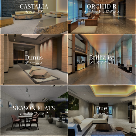
CASTALIA
ORCHID R
カスタリア
オーキッドレジデンス
Dimus
Brillia ist
ディームス
ブリリアイスト
SEASON FLATS
Due
シーズンフラッツ
ドゥーエ