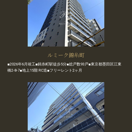
ルミーク錦糸町
■2026年6月竣工■錦糸町駅徒歩5分■総戸数93戸■東京都墨田区江東
橋2-8-7■地上15階 RC造■フリーレント2ヶ月