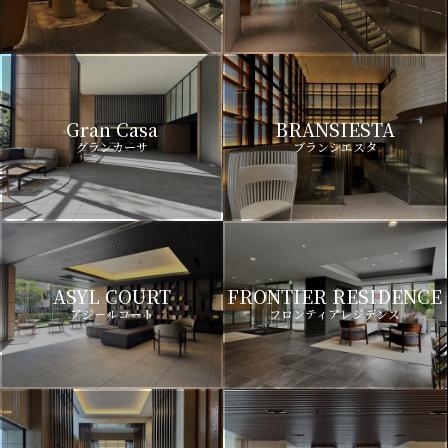
Gran Casa
BRANSIESTA
グランカーサ
ブランシエスタ
ASYL COURT
FRONTIER RESIDENCE
アジールコート
フロンティアレジデンス