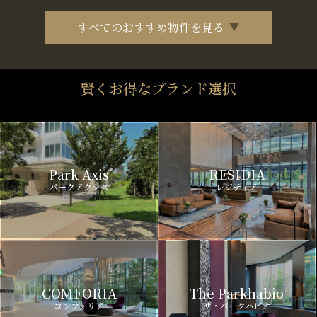
すべてのおすすめ物件を見る
賢くお得なブランド選択
Park Axis
RESIDIA
パークアクシス
レジディア
COMFORIA
The Parkhabio
コンフォリア
ザ・パークハビオ