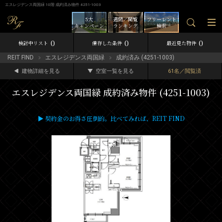
エスレジデンス両国緑 10階 成約済み物件 4251-1003
5大
週間／閲覧
フリーレント
キャンペーン
ランキング
検索
0
0
0
検討中リスト
保存した条件
最近見た物件
REIT FIND
エスレジデンス両国緑
成約済み (4251-1003)
建物詳細を見る
空室一覧を見る
61名／閲覧済
エスレジデンス両国緑 成約済み物件 (4251-1003)
▶ 契約金のお得さ圧倒的。比べてみれば、REIT FIND