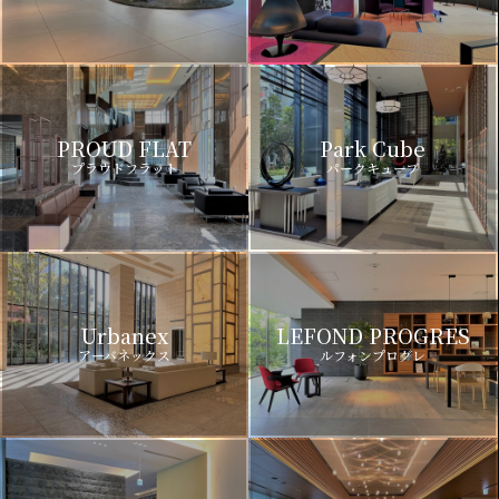
PROUD FLAT
Park Cube
プラウドフラット
パークキューブ
Urbanex
LEFOND PROGRES
アーバネックス
ルフォンプログレ