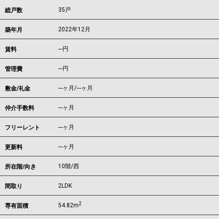
35戸
総戸数
2022年12月
築年月
---
円
賃料
---円
管理費
---ヶ月
/
---ヶ月
敷金/礼金
---ヶ月
仲介手数料
---ヶ月
フリーレント
---ヶ月
更新料
10階/西
所在階/向き
2LDK
間取り
2
54.82m
専有面積