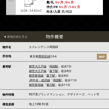
敷/礼
0ヶ月
/
0ヶ月
仲介/FR
0ヶ月
/
1.0ヶ月
2LDK - 54.82m2
向き/入居
西/相談
物件概要
建物詳細を見る
エスレジデンス両国緑
物件名
所在地
東京都
墨田区
緑
2-5-6
MAP
都営大江戸線
「
両国駅
」徒歩7分
最寄駅
都営大江戸線
「
森下駅
」徒歩8分
都営新宿線
「
森下駅
」徒歩8分
JR中央・総武線
「
両国駅
」徒歩11分
都営新宿線
「
菊川駅
」徒歩11分
REIT系ブランドマンション、デザイナーズ、ペット可
物件特徴
地上10階 RC造
構造規模