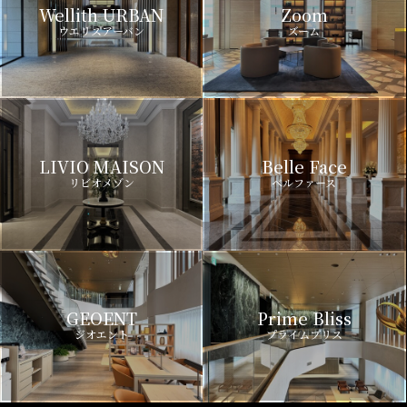
Wellith URBAN
Zoom
ウエリスアーバン
ズーム
LIVIO MAISON
Belle Face
リビオメゾン
ベルファース
GEOENT
Prime Bliss
ジオエント
プライムブリス