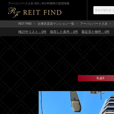
アーバンパーク入谷 203｜仲介料無料の賃貸情報
REIT FIND
台東区賃貸マンション一覧
アーバンパーク入谷
検討中リスト：
0
件
保存した条件：
0
件
最近見た物件：
0
件
礼金0