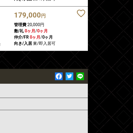
179,000
円
管理費
20,000円
敷/礼
0ヶ月
/
0ヶ月
仲介/FR
0ヶ月
/
0ヶ月
向き/入居
東/即入居可
2