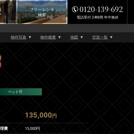
0120-139-692
覧
フリーレント
グ
検索
電話受付 24時間 年中無休
物件写真
物件概要
地図
空室一覧
ペット可
135,000
円
管理費
15,000円