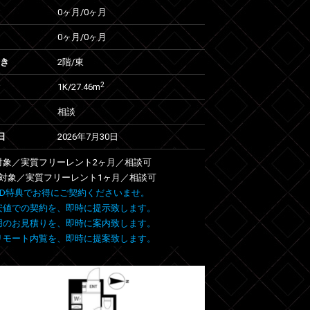
0ヶ月
/
0ヶ月
0ヶ月
/
0ヶ月
向き
2階/東
2
1K/27.46m
相談
日
2026年7月30日
室対象／実質フリーレント2ヶ月／相談可
号室対象／実質フリーレント1ヶ月／相談可
 FIND特典でお得にご契約くださいませ。
安値での契約を、即時に提示致します。
用のお見積りを、即時に案内致します。
リモート内覧を、即時に提案致します。