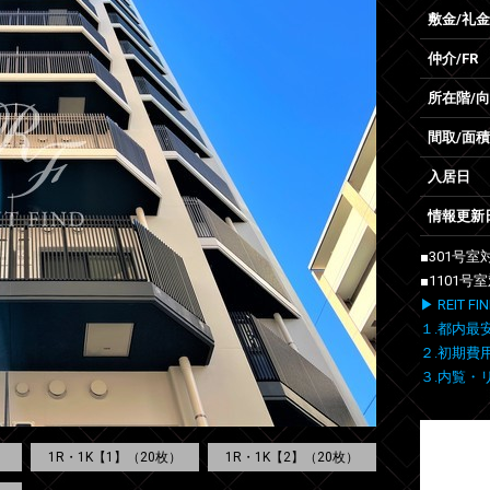
敷金/礼金
仲介/FR
所在階/
間取/面積
入居日
情報更新
■301号
■1101
▶ REIT
１.都内最
２.初期費
３.内覧・
1R・1K【1】（20枚）
1R・1K【2】（20枚）