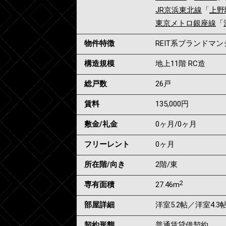
JR京浜東北線
「
上野
東京メトロ銀座線
「
物件特徴
REIT系ブランドマ
構造規模
地上11階 RC造
総戸数
26戸
賃料
135,000
円
敷金/礼金
0ヶ月
/
0ヶ月
フリーレント
0ヶ月
所在階/向き
2階/東
2
専有面積
27.46m
部屋詳細
洋室5.2帖／洋室4.3
契約形態
普通賃貸借契約