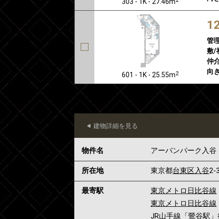
303 - 1K - 27.46m
1
管
敷/
仲介
向き
2
601 - 1K - 25.55m
建物詳細を見る
物件名
アーバンパーク入谷
所在地
東京都
台東区
入谷
2-
最寄駅
東京メトロ日比谷線
東京メトロ日比谷線
JR山手線
「
鶯谷駅
」