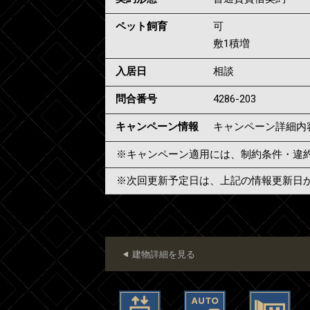
ペット飼育
可
敷1積増
入居日
相談
問合番号
4286-203
キャンペーン情報
キャンペーン詳細内
※キャンペーン適用には、制約条件・違
※次回更新予定日は、上記の情報更新日
建物詳細を見る