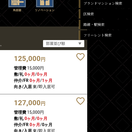
ブランドマンション検索
区検索
路線・駅検索
フリーレント検索
。
125,000
円
管理費
15,000円
敷/礼
0ヶ月
/
0ヶ月
仲介/FR
0ヶ月
/
1ヶ月
向き/入居
東/即入居可
127,000
円
管理費
15,000円
敷/礼
0ヶ月
/
0ヶ月
仲介/FR
0ヶ月
/
0ヶ月
向き/入居
東/即入居可