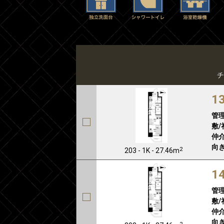
チ
1
管
敷/
仲介
向き
2
203 - 1K - 27.46m
1
管
敷/
仲介
向き
2