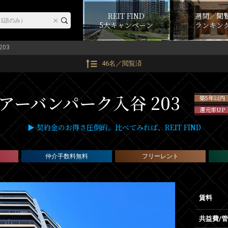
REIT FIND
週間／閲
5大キャンペーン
ランキン
203
46名／閲覧済
アーバンパーク入谷 203
築5年以内
還元率UP
▶ 契約金のお得さ圧倒的。比べてみれば、REIT FIND
仲介手数料無料
フリーレント
賃料
共益費/