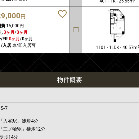
401 - 1K - 25.55m
29,000
円
理費
15,000円
礼
0ヶ月
/
0ヶ月
/FR
0ヶ月
/
0ヶ月
/入居
東/即入居可
1101 - 1LDK - 40.57m
物件概要
35-7
「
入谷駅
」徒歩4分
「
三ノ輪駅
」徒歩12分
徒歩14分