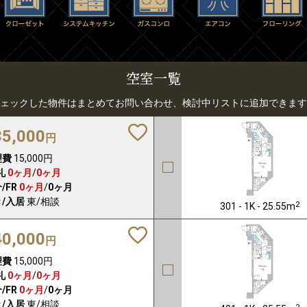
空室一覧
ェックした物件はまとめてお問い合わせ、検討中リストに追加できます
35,000
円
理費
15,000円
礼
0ヶ月
/
0ヶ月
/FR
0ヶ月
/
0ヶ月
/入居
東/相談
2
301 - 1K - 25.55m
40,000
円
理費
15,000円
礼
0ヶ月
/
0ヶ月
/FR
0ヶ月
/
0ヶ月
/入居
東/相談
2