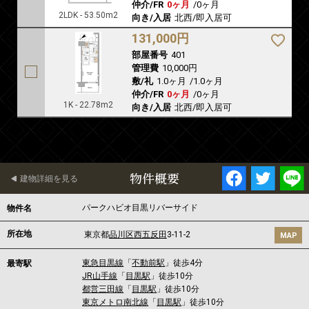
仲介/FR
0ヶ月
/
0ヶ月
2LDK - 53.50m2
向き/入居
北西/即入居可
131,000円
部屋番号
401
管理費
10,000円
敷/礼
1.0ヶ月
/
1.0ヶ月
仲介/FR
0ヶ月
/
0ヶ月
1K - 22.78m2
向き/入居
北西/即入居可
物件概要
建物詳細を見る
パークハビオ目黒リバーサイド
物件名
所在地
東京都
品川区
西五反田
3-11-2
MAP
東急目黒線
「
不動前駅
」徒歩4分
最寄駅
JR山手線
「
目黒駅
」徒歩10分
都営三田線
「
目黒駅
」徒歩10分
東京メトロ南北線
「
目黒駅
」徒歩10分