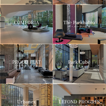
COMFORIA
The Parkhabio
コンフォリア
ザ・パークハビオ
PROUD FLAT
Park Cube
プラウドフラット
パークキューブ
Urbanex
LEFOND PROGRES
アーバネックス
ルフォンプログレ