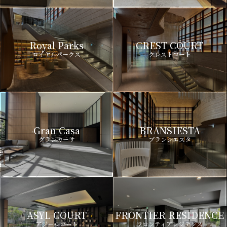
Royal Parks
CREST COURT
ロイヤルパークス
クレストコート
Gran Casa
BRANSIESTA
グランカーサ
ブランシエスタ
ASYL COURT
FRONTIER RESIDENCE
アジールコート
フロンティアレジデンス