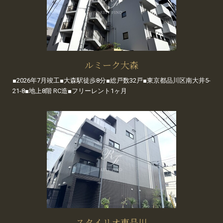
ルミーク大森
■2026年7月竣工■大森駅徒歩8分■総戸数32戸■東京都品川区南大井5-
21-8■地上8階 RC造■フリーレント1ヶ月
スタイリオ東品川