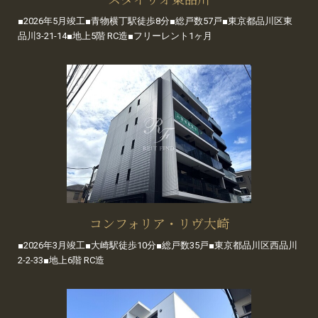
■2026年5月竣工■青物横丁駅徒歩8分■総戸数57戸■東京都品川区東
品川3-21-14■地上5階 RC造■フリーレント1ヶ月
コンフォリア・リヴ大崎
■2026年3月竣工■大崎駅徒歩10分■総戸数35戸■東京都品川区西品川
2-2-33■地上6階 RC造