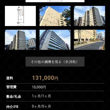
その他の画像を見る（全28枚）
131,000
賃料
円
管理費
10,000円
1ヶ月
/
1ヶ月
敷金/礼金
0ヶ月
/
0ヶ月
仲介/FR