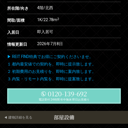
4階/北西
所在階/向き
2
1K/22.78m
間取/面積
即入居可
入居日
2026年7月8日
情報更新日
▶ REIT FIND特典でお得にご契約くださいませ。
１.都内最安値での契約を、即時に提示致します。
２.初期費用のお見積りを、即時に案内致します。
３.内覧・リモート内覧を、即時に提案致します。
0120-139-692
電話受付 24時間 年中無休 即日お見積り
部屋設備
建物詳細を見る