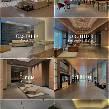
CASTALIA
ORCHID R
カスタリア
オーキッドレジデンス
Dimus
Brillia ist
ディームス
ブリリアイスト