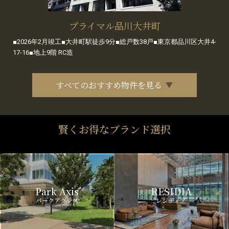
プライマル品川大井町
■2026年2月竣工■大井町駅徒歩9分■総戸数38戸■東京都品川区大井4-
17-16■地上9階 RC造
すべてのおすすめ物件を見る
賢くお得なブランド選択
Park Axis
RESIDIA
パークアクシス
レジディア