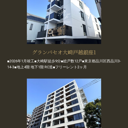
グランパセオ大崎戸越銀座1
■2026年1月竣工■大崎駅徒歩9分■総戸数12戸■東京都品川区西品川3-
14-3■地上4階 地下1階 RC造■フリーレント2ヶ月