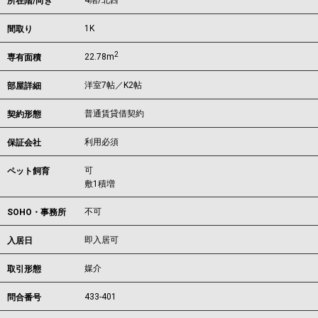
4階/北西
所在階/向き
1K
間取り
2
22.78m
専有面積
洋室7帖／K2帖
部屋詳細
普通賃貸借契約
契約形態
利用必須
保証会社
可
ペット飼育
敷1積増
不可
SOHO・事務所
即入居可
入居日
媒介
取引形態
433-401
問合番号