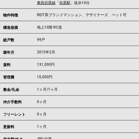
東急目黒線
「
目黒駅
」徒歩10分
REIT系ブランドマンション、デザイナーズ、ペット可
物件特徴
地上10階 RC造
構造規模
99戸
総戸数
2015年2月
築年月
131,000
円
賃料
10,000円
管理費
1ヶ月
/
1ヶ月
敷金/礼金
0ヶ月
仲介手数料
0ヶ月
フリーレント
1ヶ月
更新料