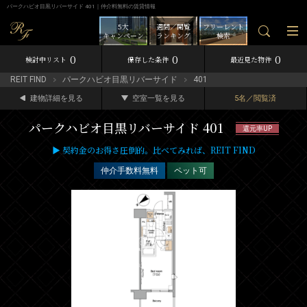
パークハビオ目黒リバーサイド 401｜仲介料無料の賃貸情報
5大
週間／閲覧
フリーレント
キャンペーン
ランキング
検索
0
0
0
検討中リスト
保存した条件
最近見た物件
REIT FIND
パークハビオ目黒リバーサイド
401
建物詳細を見る
空室一覧を見る
5名／閲覧済
パークハビオ目黒リバーサイド 401
還元率UP
▶ 契約金のお得さ圧倒的。比べてみれば、REIT FIND
仲介手数料無料
ペット可