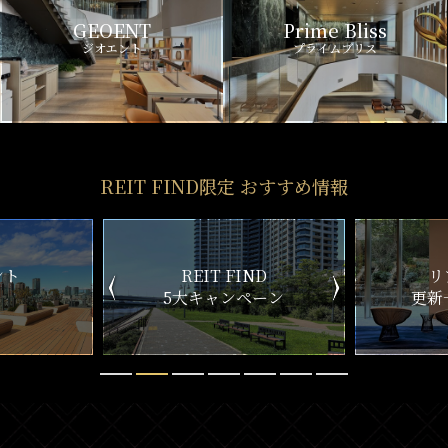
GEOENT
Prime Bliss
ジオエント
プライムブリス
REIT FIND限定 おすすめ情報
ND
リアルタイム
新
ペーン
更新一覧チェック