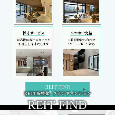
採寸サービス
スマホで完結
申込後は当社スタッフが
内覧現地待ち合わせ
お部屋を採寸致します
SMS・LINEで対応
REIT FIND
5大キャンペーン