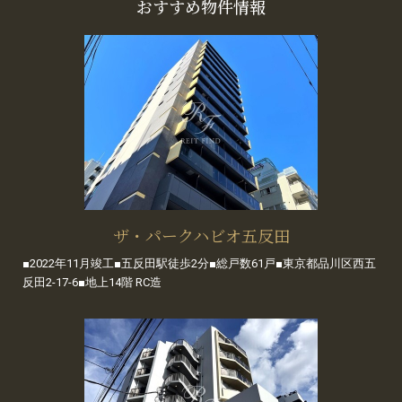
おすすめ物件情報
ザ・パークハビオ五反田
■2022年11月竣工■五反田駅徒歩2分■総戸数61戸■東京都品川区西五
反田2-17-6■地上14階 RC造