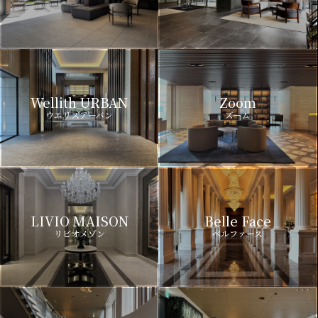
Wellith URBAN
Zoom
ウエリスアーバン
ズーム
LIVIO MAISON
Belle Face
リビオメゾン
ベルファース