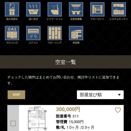
空室一覧
チェックした物件はまとめてお問い合わせ、検討中リストに追加できま
す。
MAP
MAP
300,000円
部屋番号
311
管理費
15,000円
敷/礼
1.0ヶ月
/
2.0ヶ月