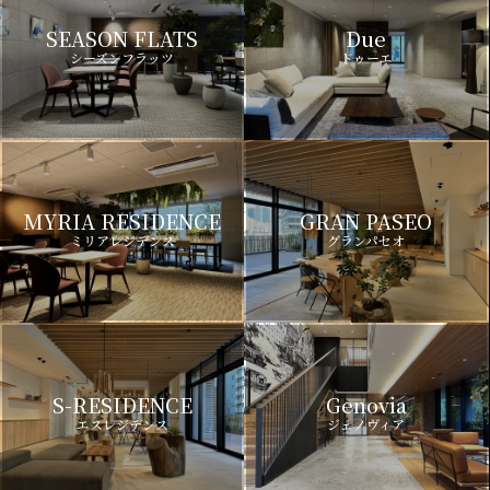
SEASON FLATS
Due
シーズンフラッツ
ドゥーエ
MYRIA RESIDENCE
GRAN PASEO
ミリアレジデンス
グランパセオ
S-RESIDENCE
Genovia
エスレジデンス
ジェノヴィア