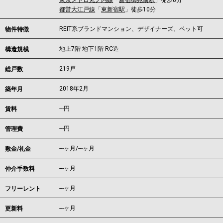
東京メトロ丸ノ内線
「
新宿御苑前駅
」徒歩8分
都営大江戸線
「
東新宿駅
」徒歩10分
REIT系ブランドマンション、デザイナーズ、ペット可
物件特徴
地上7階 地下1階 RC造
構造規模
219戸
総戸数
2018年2月
築年月
---
円
賃料
---円
管理費
---ヶ月
/
---ヶ月
敷金/礼金
---ヶ月
仲介手数料
---ヶ月
フリーレント
---ヶ月
更新料