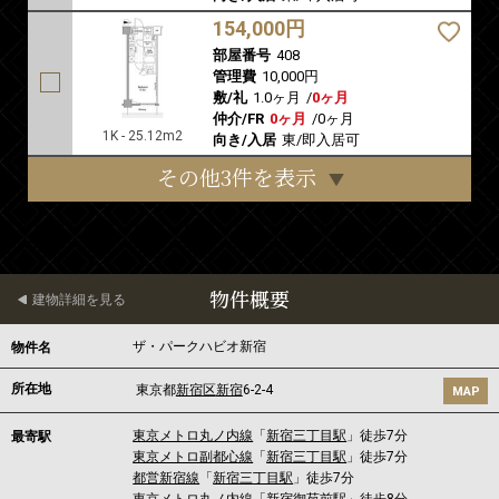
154,000円
部屋番号
408
管理費
10,000円
敷/礼
1.0ヶ月
/
0ヶ月
仲介/FR
0ヶ月
/
0ヶ月
1K - 25.12m2
向き/入居
東/即入居可
その他3件を表示
物件概要
建物詳細を見る
ザ・パークハビオ新宿
物件名
所在地
東京都
新宿区
新宿
6-2-4
MAP
東京メトロ丸ノ内線
「
新宿三丁目駅
」徒歩7分
最寄駅
東京メトロ副都心線
「
新宿三丁目駅
」徒歩7分
都営新宿線
「
新宿三丁目駅
」徒歩7分