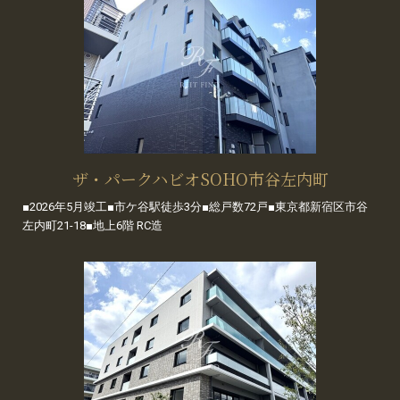
ザ・パークハビオSOHO市谷左内町
■2026年5月竣工■市ケ谷駅徒歩3分■総戸数72戸■東京都新宿区市谷
左内町21-18■地上6階 RC造