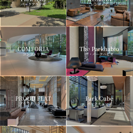
パークアクシス
レジディア
COMFORIA
The Parkhabio
コンフォリア
ザ・パークハビオ
PROUD FLAT
Park Cube
プラウドフラット
パークキューブ