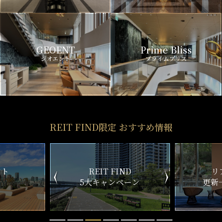
GEOENT
Prime Bliss
ジオエント
プライムブリス
REIT FIND限定 おすすめ情報
ND
リアルタイム
新
ペーン
更新一覧チェック