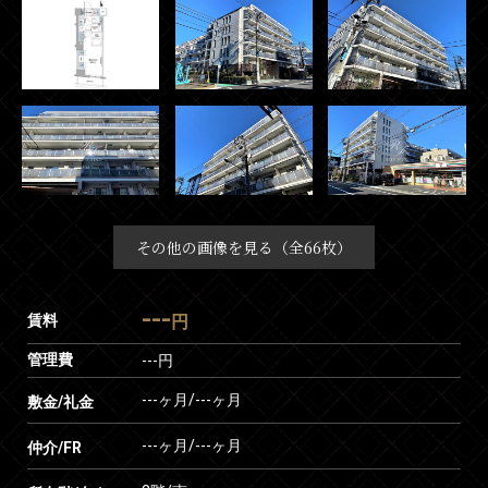
その他の画像を見る（全66枚）
---
賃料
円
管理費
---円
---ヶ月
/
---ヶ月
敷金/礼金
---ヶ月
/
---ヶ月
仲介/FR