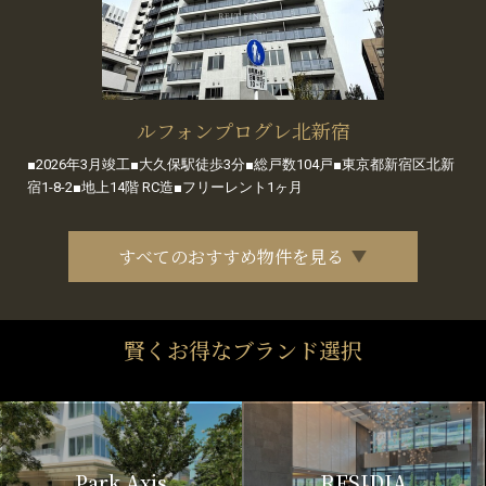
ルフォンプログレ北新宿
■2026年3月竣工■大久保駅徒歩3分■総戸数104戸■東京都新宿区北新
宿1-8-2■地上14階 RC造■フリーレント1ヶ月
すべてのおすすめ物件を見る
賢くお得なブランド選択
Park Axis
RESIDIA