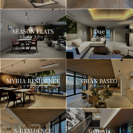
SEASON FLATS
Due
シーズンフラッツ
ドゥーエ
MYRIA RESIDENCE
GRAN PASEO
ミリアレジデンス
グランパセオ
S-RESIDENCE
Genovia