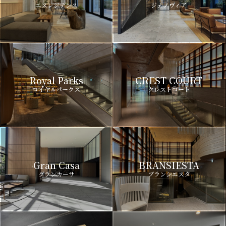
エスレジデンス
ジェノヴィア
Royal Parks
CREST COURT
ロイヤルパークス
クレストコート
Gran Casa
BRANSIESTA
グランカーサ
ブランシエスタ