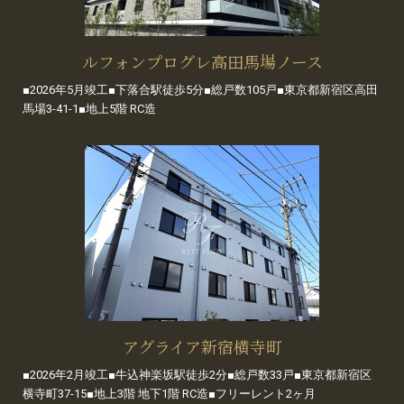
ルフォンプログレ高田馬場ノース
■2026年5月竣工■下落合駅徒歩5分■総戸数105戸■東京都新宿区高田
馬場3-41-1■地上5階 RC造
アグライア新宿横寺町
■2026年2月竣工■牛込神楽坂駅徒歩2分■総戸数33戸■東京都新宿区
横寺町37-15■地上3階 地下1階 RC造■フリーレント2ヶ月