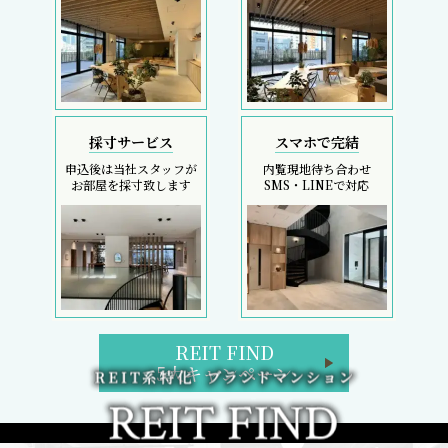
採寸サービス
スマホで完結
申込後は当社スタッフが
内覧現地待ち合わせ
お部屋を採寸致します
SMS・LINEで対応
REIT FIND
5大キャンペーン