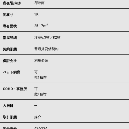
2階/南
所在階/向き
1K
間取り
2
25.17m
専有面積
洋室6.3帖／K2帖
部屋詳細
普通賃貸借契約
契約形態
利用必須
保証会社
可
ペット飼育
敷1積増
可
SOHO・事務所
敷1積増
---
入居日
媒介
取引形態
434-234
問合番号