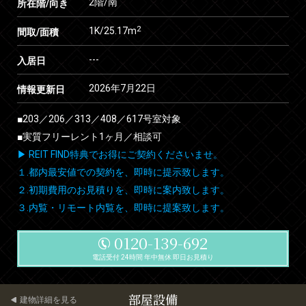
2階/南
所在階/向き
2
1K/25.17m
間取/面積
---
入居日
2026年7月22日
情報更新日
■203／206／313／408／617号室対象
■実質フリーレント1ヶ月／相談可
▶ REIT FIND特典でお得にご契約くださいませ。
１.都内最安値での契約を、即時に提示致します。
２.初期費用のお見積りを、即時に案内致します。
３.内覧・リモート内覧を、即時に提案致します。
0120-139-692
電話受付 24時間 年中無休 即日お見積り
部屋設備
建物詳細を見る