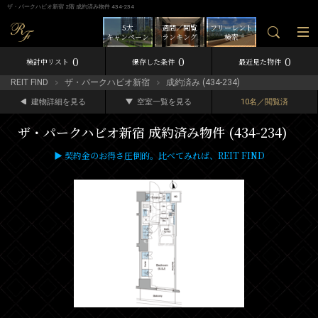
ザ・パークハビオ新宿 2階 成約済み物件 434-234
5大
週間／閲覧
フリーレント
キャンペーン
ランキング
検索
0
0
0
検討中リスト
保存した条件
最近見た物件
REIT FIND
ザ・パークハビオ新宿
成約済み (434-234)
建物詳細を見る
空室一覧を見る
10名／閲覧済
ザ・パークハビオ新宿 成約済み物件 (434-234)
▶ 契約金のお得さ圧倒的。比べてみれば、REIT FIND