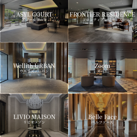
ASYL COURT
FRONTIER RESIDENCE
アジールコート
フロンティアレジデンス
Wellith URBAN
Zoom
ウエリスアーバン
ズーム
LIVIO MAISON
Belle Face
リビオメゾン
ベルファース