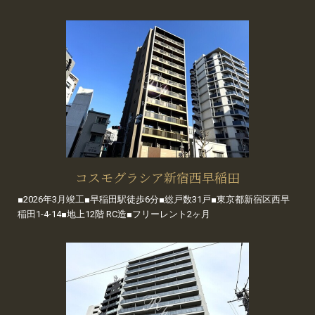
コスモグラシア新宿西早稲田
■2026年3月竣工■早稲田駅徒歩6分■総戸数31戸■東京都新宿区西早
稲田1-4-14■地上12階 RC造■フリーレント2ヶ月