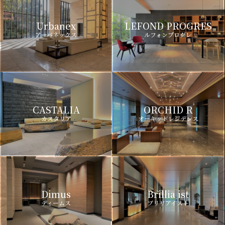
Urbanex
LEFOND PROGRES
アーバネックス
ルフォンプログレ
CASTALIA
ORCHID R
カスタリア
オーキッドレジデンス
Dimus
Brillia ist
ディームス
ブリリアイスト