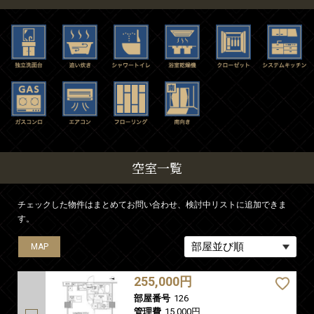
空室一覧
チェックした物件はまとめてお問い合わせ、検討中リストに追加できま
す。
MAP
MAP
MAP
MAP
MAP
255,000円
部屋番号
126
管理費
15,000円