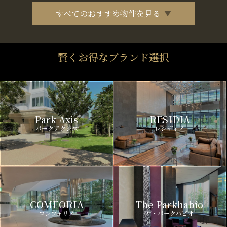
すべてのおすすめ物件を見る
賢くお得なブランド選択
Park Axis
RESIDIA
パークアクシス
レジディア
COMFORIA
The Parkhabio
コンフォリア
ザ・パークハビオ