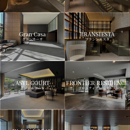
Gran Casa
BRANSIESTA
グランカーサ
ブランシエスタ
ASYL COURT
FRONTIER RESIDENCE
アジールコート
フロンティアレジデンス