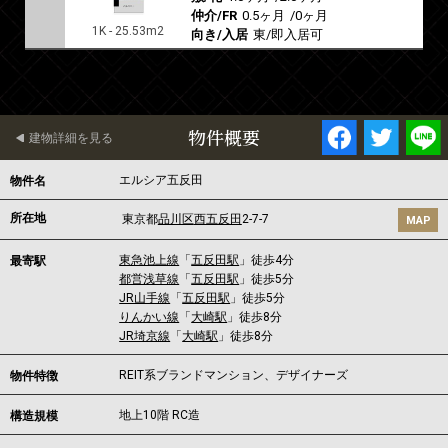
仲介/FR
0.5ヶ月
/
0ヶ月
1K - 25.53m2
向き/入居
東/即入居可
物件概要
建物詳細を見る
エルシア五反田
物件名
所在地
東京都
品川区
西五反田
2-7-7
MAP
東急池上線
「
五反田駅
」徒歩4分
最寄駅
都営浅草線
「
五反田駅
」徒歩5分
JR山手線
「
五反田駅
」徒歩5分
りんかい線
「
大崎駅
」徒歩8分
JR埼京線
「
大崎駅
」徒歩8分
REIT系ブランドマンション、デザイナーズ
物件特徴
地上10階 RC造
構造規模