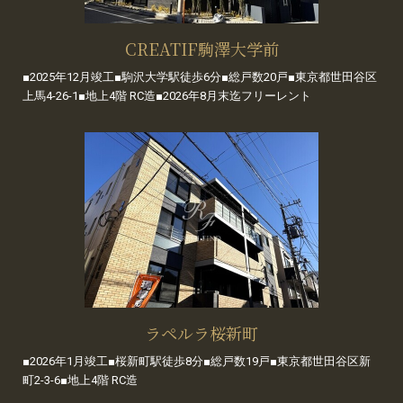
CREATIF駒澤大学前
■2025年12月竣工■駒沢大学駅徒歩6分■総戸数20戸■東京都世田谷区
上馬4-26-1■地上4階 RC造■2026年8月末迄フリーレント
ラペルラ桜新町
■2026年1月竣工■桜新町駅徒歩8分■総戸数19戸■東京都世田谷区新
町2-3-6■地上4階 RC造