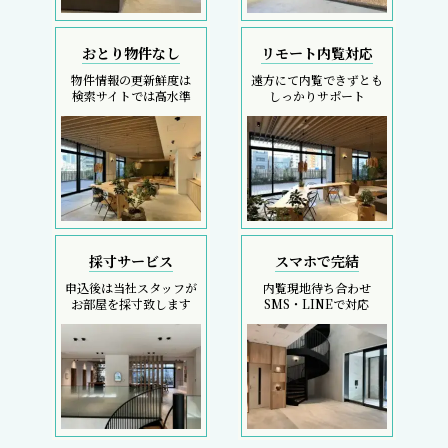
おとり物件なし
リモート内覧対応
物件情報の更新鮮度は
遠方にて内覧できずとも
検索サイトでは高水準
しっかりサポート
採寸サービス
スマホで完結
申込後は当社スタッフが
内覧現地待ち合わせ
お部屋を採寸致します
SMS・LINEで対応