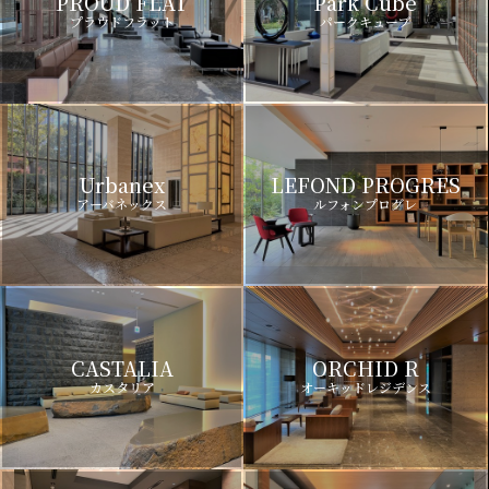
PROUD FLAT
Park Cube
プラウドフラット
パークキューブ
Urbanex
LEFOND PROGRES
アーバネックス
ルフォンプログレ
CASTALIA
ORCHID R
カスタリア
オーキッドレジデンス