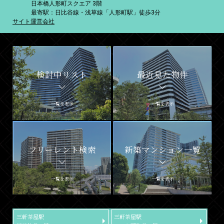
日本橋人形町スクエア 3階
最寄駅：日比谷線・浅草線「人形町駅」徒歩3分
サイト運営会社
検討中リスト
最近見た物件
一覧を表示
一覧を表示
フリーレント検索
新築マンション一覧
一覧を表示
一覧を表示
三軒茶屋駅
三軒茶屋駅