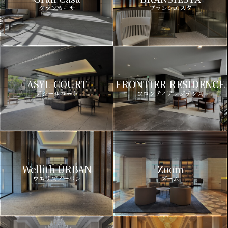
グランカーサ
ブランシエスタ
ASYL COURT
FRONTIER RESIDENCE
アジールコート
フロンティアレジデンス
Wellith URBAN
Zoom
ウエリスアーバン
ズーム