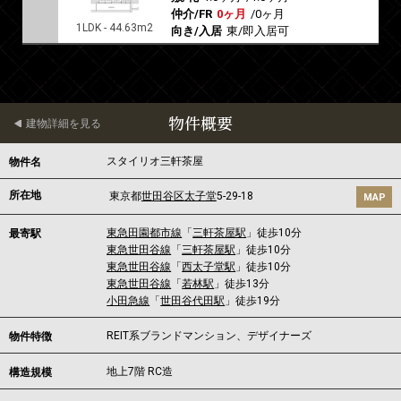
仲介/FR
0ヶ月
/
0ヶ月
1LDK - 44.63m2
向き/入居
東/即入居可
物件概要
建物詳細を見る
スタイリオ三軒茶屋
物件名
所在地
東京都
世田谷区
太子堂
5-29-18
MAP
東急田園都市線
「
三軒茶屋駅
」徒歩10分
最寄駅
東急世田谷線
「
三軒茶屋駅
」徒歩10分
東急世田谷線
「
西太子堂駅
」徒歩10分
東急世田谷線
「
若林駅
」徒歩13分
小田急線
「
世田谷代田駅
」徒歩19分
REIT系ブランドマンション、デザイナーズ
物件特徴
地上7階 RC造
構造規模