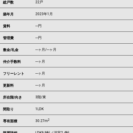
22戸
総戸数
2023年1月
築年月
---
円
賃料
---円
管理費
---ヶ月
/
---ヶ月
敷金/礼金
---ヶ月
仲介手数料
---ヶ月
フリーレント
---ヶ月
更新料
3階/東
所在階/向き
1LDK
間取り
2
30.27m
専有面積
LDK9.9帖／洋室2.4帖