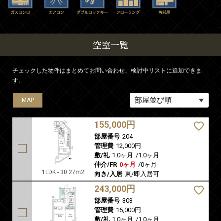
空室一覧
チェックした物件はまとめてお問い合わせ、検討中リストに追加できま
す。
MAP
MAP
155,000円
部屋番号
204
管理費
12,000円
敷/礼
1.0ヶ月
/
1.0ヶ月
仲介/FR
0ヶ月
/
0ヶ月
1LDK - 30.27m2
向き/入居
東/即入居可
243,000円
部屋番号
303
管理費
15,000円
敷/礼
1.0ヶ月
/
1.0ヶ月