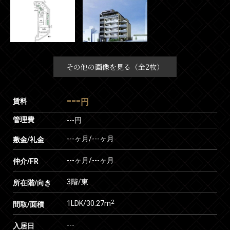
その他の画像を見る（全2枚）
---
賃料
円
管理費
---円
---ヶ月
/
---ヶ月
敷金/礼金
---ヶ月
/
---ヶ月
仲介/FR
3階/東
所在階/向き
2
1LDK/30.27m
間取/面積
---
入居日