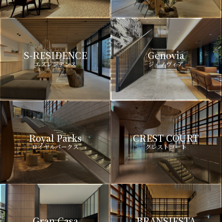
S-RESIDENCE
Genovia
エスレジデンス
ジェノヴィア
Royal Parks
CREST COURT
ロイヤルパークス
クレストコート
Gran Casa
BRANSIESTA