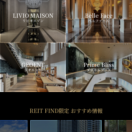
LIVIO MAISON
Belle Face
リビオメゾン
ベルファース
GEOENT
Prime Bliss
ジオエント
プライムブリス
REIT FIND限定 おすすめ情報