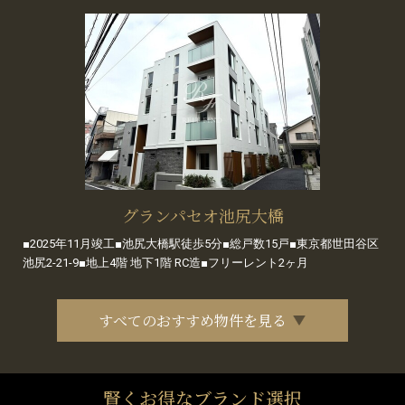
グランパセオ池尻大橋
■2025年11月竣工■池尻大橋駅徒歩5分■総戸数15戸■東京都世田谷区
池尻2-21-9■地上4階 地下1階 RC造■フリーレント2ヶ月
すべてのおすすめ物件を見る
賢くお得なブランド選択