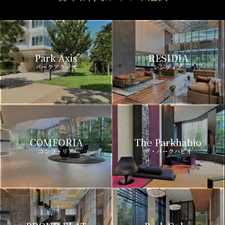
Park Axis
RESIDIA
パークアクシス
レジディア
COMFORIA
The Parkhabio
コンフォリア
ザ・パークハビオ