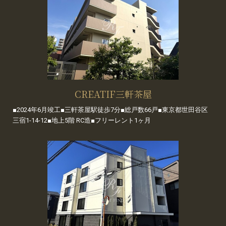
CREATIF三軒茶屋
■2024年6月竣工■三軒茶屋駅徒歩7分■総戸数66戸■東京都世田谷区
三宿1-14-12■地上5階 RC造■フリーレント1ヶ月