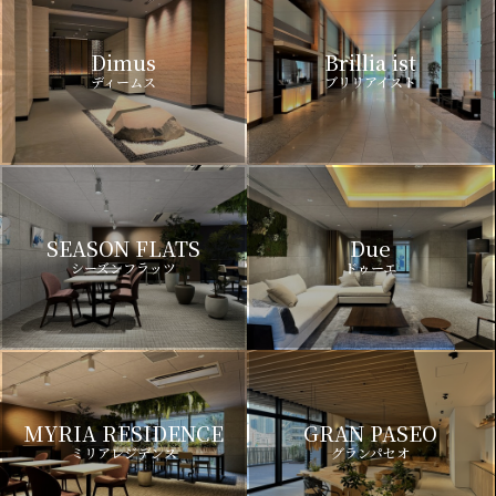
Dimus
Brillia ist
ディームス
ブリリアイスト
SEASON FLATS
Due
シーズンフラッツ
ドゥーエ
MYRIA RESIDENCE
GRAN PASEO
ミリアレジデンス
グランパセオ