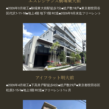
エスレジデンス駒場東大前
■2026年3月竣工■駒場東大前駅徒歩7分■総戸数18戸■東京都世田谷
区代沢1-11-18■地上4階 地下1階 RC造■2026年9月末迄フリーレント
アイフラット明大前
■2026年4月竣工■下高井戸駅徒歩6分■総戸数29戸■東京都世田谷区
松原2-15-9■地上5階 RC造■フリーレント1ヶ月