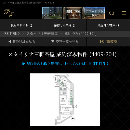
スタイリオ三軒茶屋 3階 成約済み物件 4409-304
5大
週間／閲覧
フリーレント
キャンペーン
ランキング
検索
0
0
0
検討中リスト
保存した条件
最近見た物件
REIT FIND
スタイリオ三軒茶屋
成約済み (4409-304)
建物詳細を見る
空室一覧を見る
3名／閲覧済
スタイリオ三軒茶屋 成約済み物件 (4409-304)
▶ 契約金のお得さ圧倒的。比べてみれば、REIT FIND