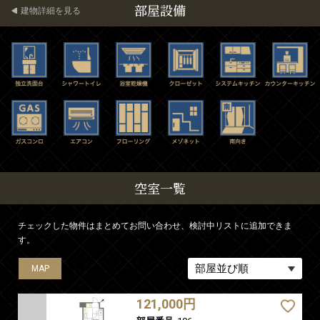
部屋設備
建物詳細を見る
空室一覧
チェックした物件はまとめてお問い合わせ、検討中リストに追加できま
す。
MAP
MAP
MAP
MAP
MAP
MAP
MAP
121,000円