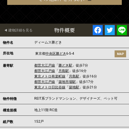
物件概要
建物詳細を見る
ディームス勝どき
物件名
所在地
東京都
中央区
勝どき
6-5-4
MAP
都営大江戸線
「
勝どき駅
」徒歩7分
最寄駅
都営大江戸線
「
月島駅
」徒歩16分
東京メトロ有楽町線
「
月島駅
」徒歩16分
都営大江戸線
「
築地市場駅
」徒歩17分
東京メトロ日比谷線
「
築地駅
」徒歩21分
REIT系ブランドマンション、デザイナーズ、ペット可
物件特徴
地上11階 RC造
構造規模
152戸
総戸数