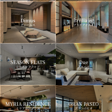
Dimus
Brillia ist
ディームス
ブリリアイスト
SEASON FLATS
Due
シーズンフラッツ
ドゥーエ
MYRIA RESIDENCE
GRAN PASEO
ミリアレジデンス
グランパセオ