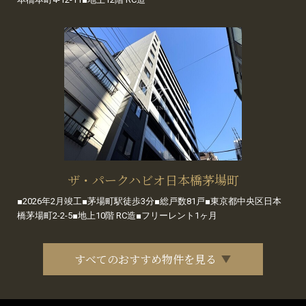
ザ・パークハビオ日本橋茅場町
■2026年2月竣工■茅場町駅徒歩3分■総戸数81戸■東京都中央区日本
橋茅場町2-2-5■地上10階 RC造■フリーレント1ヶ月
すべてのおすすめ物件を見る