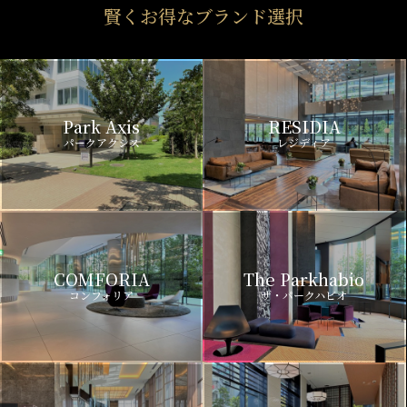
賢くお得なブランド選択
Park Axis
RESIDIA
パークアクシス
レジディア
COMFORIA
The Parkhabio
コンフォリア
ザ・パークハビオ