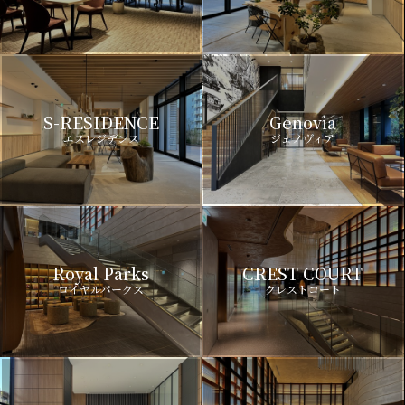
S-RESIDENCE
Genovia
エスレジデンス
ジェノヴィア
Royal Parks
CREST COURT
ロイヤルパークス
クレストコート