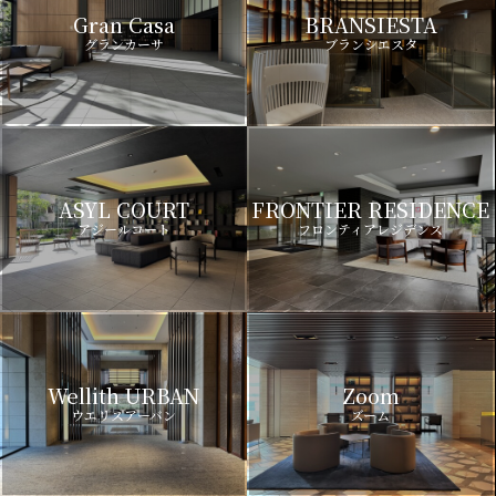
Gran Casa
BRANSIESTA
グランカーサ
ブランシエスタ
ASYL COURT
FRONTIER RESIDENCE
アジールコート
フロンティアレジデンス
Wellith URBAN
Zoom
ウエリスアーバン
ズーム