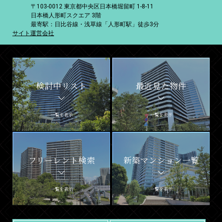
〒103-0012 東京都中央区日本橋堀留町 1-8-11
日本橋人形町スクエア 3階
最寄駅：日比谷線・浅草線「人形町駅」徒歩3分
サイト運営会社
検討中リスト
最近見た物件
一覧を表示
一覧を表示
フリーレント検索
新築マンション一覧
一覧を表示
一覧を表示