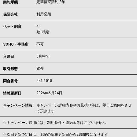
定期借家契約 2年
契約形態
利用必須
保証会社
可
ペット飼育
敷1積増
不可
SOHO・事務所
8月中旬
入居日
媒介
取引形態
441-1015
問合番号
2026年6月24日
情報更新日
キャンペーン詳細内容やお見積り等は、即日ご案内をさせ
キャンペーン情報
て頂きます
※キャンペーン適用には、制約条件・違約金等はございません
※次回更新予定日は、上記の情報更新日から2週間後になります