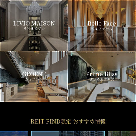
LIVIO MAISON
Belle Face
リビオメゾン
ベルファース
GEOENT
Prime Bliss
ジオエント
プライムブリス
REIT FIND限定 おすすめ情報