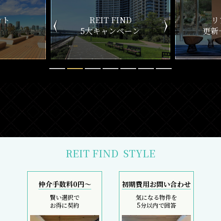
ND
リアルタイム
新
ペーン
更新一覧チェック
REIT FIND
STYLE
仲介手数料0円～
初期費用お問い合わせ
賢い選択で
気になる物件を
お得に契約
5分以内で回答