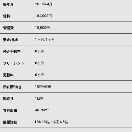
2017年4月
築年月
184,000
円
賃料
15,000円
管理費
1ヶ月
/
1ヶ月
敷金/礼金
0ヶ月
仲介手数料
0ヶ月
フリーレント
0ヶ月
更新料
10階/南東
所在階/向き
1LDK
間取り
2
40.70m
専有面積
LDK13帖／洋室4.5帖
部屋詳細