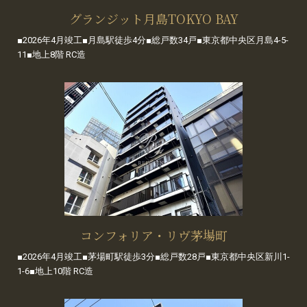
グランジット月島TOKYO BAY
■2026年4月竣工■月島駅徒歩4分■総戸数34戸■東京都中央区月島4-5-
11■地上8階 RC造
コンフォリア・リヴ茅場町
■2026年4月竣工■茅場町駅徒歩3分■総戸数28戸■東京都中央区新川1-
1-6■地上10階 RC造