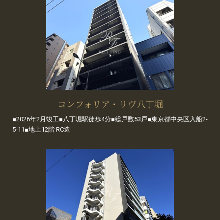
コンフォリア・リヴ八丁堀
■2026年2月竣工■八丁堀駅徒歩4分■総戸数53戸■東京都中央区入船2-
5-11■地上12階 RC造