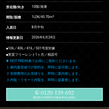
10階/南東
所在階/向き
2
1LDK/40.70m
間取/面積
8月中旬
入居日
2026年6月24日
情報更新日
■106／406／416／501号室対象
■実質フリーレント1ヶ月／相談可
▶ REIT FIND特典でお得にご契約くださいませ。
１.都内最安値での契約を、即時に提示致します。
２.初期費用のお見積りを、即時に案内致します。
３.内覧・リモート内覧を、即時に提案致します。
0120-139-692
電話受付 24時間 年中無休 即日お見積り