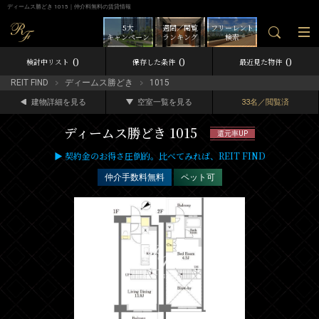
ディームス勝どき 1015｜仲介料無料の賃貸情報
5大
週間／閲覧
フリーレント
キャンペーン
ランキング
検索
0
0
0
検討中リスト
保存した条件
最近見た物件
REIT FIND
ディームス勝どき
1015
建物詳細を見る
空室一覧を見る
33名／閲覧済
ディームス勝どき 1015
還元率UP
▶ 契約金のお得さ圧倒的。比べてみれば、REIT FIND
仲介手数料無料
ペット可