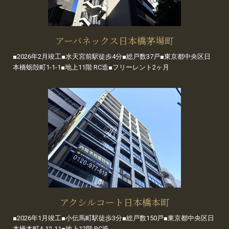
アーバネックス日本橋茅場町
■2026年2月竣工■水天宮前駅徒歩4分■総戸数37戸■東京都中央区日
本橋蛎殻町1-1-1■地上11階 RC造■フリーレント2ヶ月
アクシルコート日本橋本町
■2026年1月竣工■小伝馬町駅徒歩3分■総戸数150戸■東京都中央区日
本橋本町4-12-11■地上12階 RC造