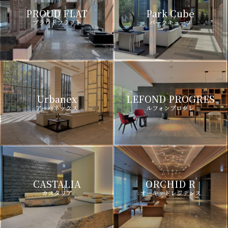
PROUD FLAT
Park Cube
プラウドフラット
パークキューブ
Urbanex
LEFOND PROGRES
アーバネックス
ルフォンプログレ
CASTALIA
ORCHID R
カスタリア
オーキッドレジデンス