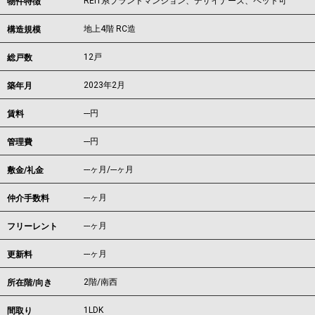
REIT系ブランドマンション、デザイナーズ、ペット可
物件特徴
地上4階 RC造
構造規模
12戸
総戸数
2023年2月
築年月
---
円
賃料
---円
管理費
---ヶ月
/
---ヶ月
敷金/礼金
---ヶ月
仲介手数料
---ヶ月
フリーレント
---ヶ月
更新料
2階/南西
所在階/向き
1LDK
間取り