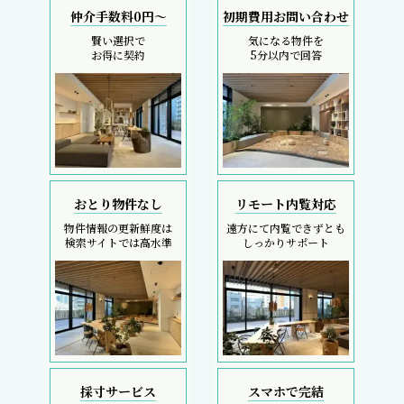
仲介手数料0円～
初期費用お問い合わせ
賢い選択で
気になる物件を
お得に契約
5分以内で回答
おとり物件なし
リモート内覧対応
物件情報の更新鮮度は
遠方にて内覧できずとも
検索サイトでは高水準
しっかりサポート
採寸サービス
スマホで完結