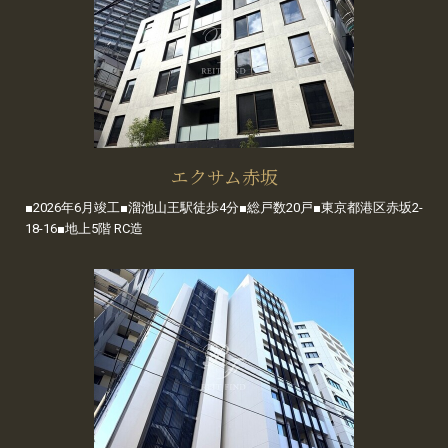
エクサム赤坂
■2026年6月竣工■溜池山王駅徒歩4分■総戸数20戸■東京都港区赤坂2-
18-16■地上5階 RC造