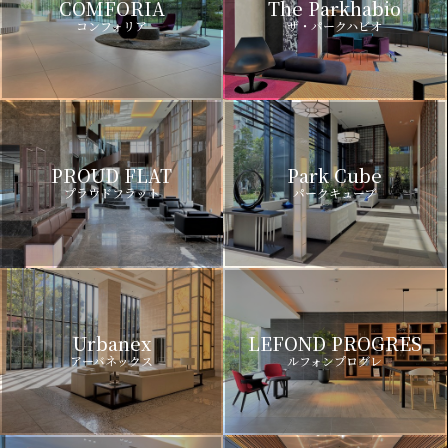
COMFORIA
The Parkhabio
コンフォリア
ザ・パークハビオ
PROUD FLAT
Park Cube
プラウドフラット
パークキューブ
Urbanex
LEFOND PROGRES
アーバネックス
ルフォンプログレ