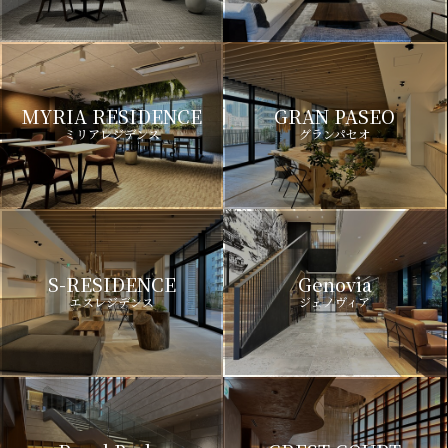
MYRIA RESIDENCE
GRAN PASEO
ミリアレジデンス
グランパセオ
S-RESIDENCE
Genovia
エスレジデンス
ジェノヴィア