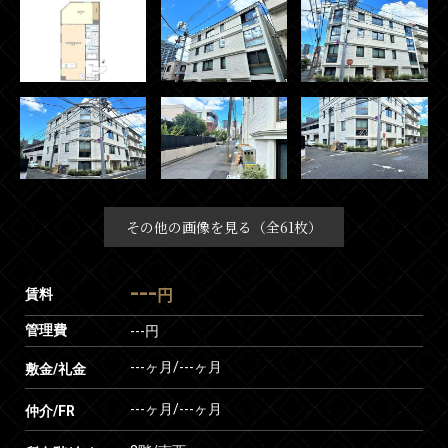
その他の画像を見る（全61枚）
---
賃料
円
管理費
---円
---ヶ月
/
---ヶ月
敷金/礼金
---ヶ月
/
---ヶ月
仲介/FR