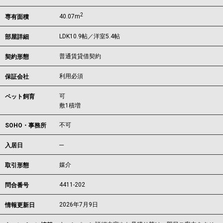
2
40.07m
専有面積
LDK10.9帖／洋室5.4帖
部屋詳細
普通賃貸借契約
契約形態
利用必須
保証会社
可
ペット飼育
敷1積増
不可
SOHO・事務所
---
入居日
媒介
取引形態
4411-202
問合番号
2026年7月9日
情報更新日