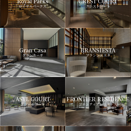
Royal Parks
CREST COURT
ロイヤルパークス
クレストコート
Gran Casa
BRANSIESTA
グランカーサ
ブランシエスタ
ASYL COURT
FRONTIER RESIDENCE
アジールコート
フロンティアレジデンス