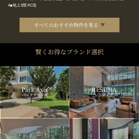
4■地上5階 RC造
すべてのおすすめ物件を見る
賢くお得なブランド選択
Park Axis
RESIDIA
パークアクシス
レジディア