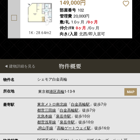
149,000円
部屋番号
102
管理費
20,000円
敷/礼
1.0ヶ月
/
0ヶ月
仲介/FR
0ヶ月
/
0ヶ月
1K - 28.64m2
向き/入居
北西/即入居可
物件概要
建物詳細を見る
シェモア白金高輪
物件名
所在地
東京都
港区
高輪
1-13-9
MAP
東京メトロ南北線
「
白金高輪駅
」徒歩7分
最寄駅
都営三田線
「
白金高輪駅
」徒歩7分
京急本線
「
泉岳寺駅
」徒歩10分
都営浅草線
「
泉岳寺駅
」徒歩10分
JR山手線
「
高輪ゲートウェイ駅
」徒歩16分