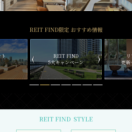
REIT FIND限定 おすすめ情報
ND
リアルタイム
新
ペーン
更新一覧チェック
REIT FIND
STYLE