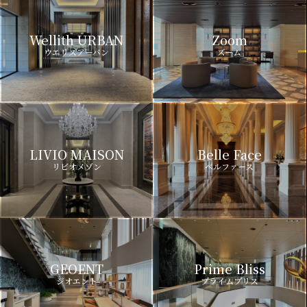
Wellith URBAN
Zoom
ウエリスアーバン
ズーム
LIVIO MAISON
Belle Face
リビオメゾン
ベルファース
GEOENT
Prime Bliss
ジオエント
プライムブリス