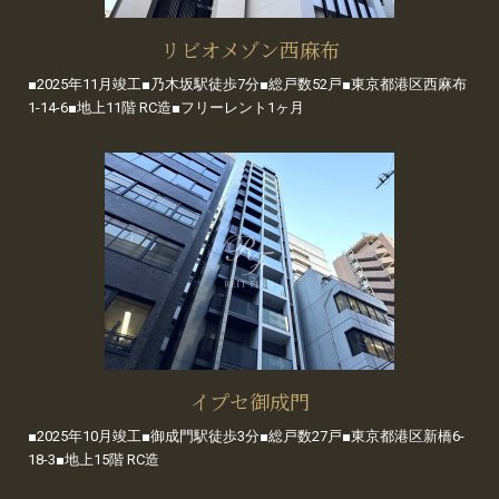
リビオメゾン西麻布
■2025年11月竣工■乃木坂駅徒歩7分■総戸数52戸■東京都港区西麻布
1-14-6■地上11階 RC造■フリーレント1ヶ月
イプセ御成門
■2025年10月竣工■御成門駅徒歩3分■総戸数27戸■東京都港区新橋6-
18-3■地上15階 RC造