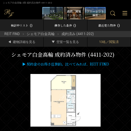
シェモア白金高輪 2階 成約済み物件 4411-202
5大
週間／閲覧
フリーレント
キャンペーン
ランキング
検索
0
0
0
検討中リスト
保存した条件
最近見た物件
REIT FIND
シェモア白金高輪
成約済み (4411-202)
建物詳細を見る
空室一覧を見る
13名／閲覧済
シェモア白金高輪 成約済み物件 (4411-202)
▶ 契約金のお得さ圧倒的。比べてみれば、REIT FIND