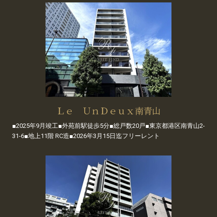
Ｌｅ ＵｎＤｅｕｘ南青山
■2025年9月竣工■外苑前駅徒歩5分■総戸数20戸■東京都港区南青山2-
31-6■地上11階 RC造■2026年3月15日迄フリーレント