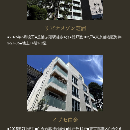
リビオメゾン芝浦
■2025年6月竣工■芝浦ふ頭駅徒歩4分■総戸数102戸■東京都港区海岸
3-21-35■地上14階 RC造
イプセ白金
■2025年7月竣工■白金台駅徒歩6分■総戸数14戸■東京都港区白金2-6-