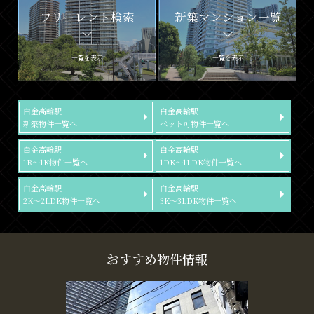
フリーレント検索
新築マンション一覧
一覧を表示
一覧を表示
白金高輪駅
白金高輪駅
新築物件一覧へ
ペット可物件一覧へ
白金高輪駅
白金高輪駅
1R～1K物件一覧へ
1DK～1LDK物件一覧へ
白金高輪駅
白金高輪駅
2K～2LDK物件一覧へ
3K～3LDK物件一覧へ
おすすめ物件情報