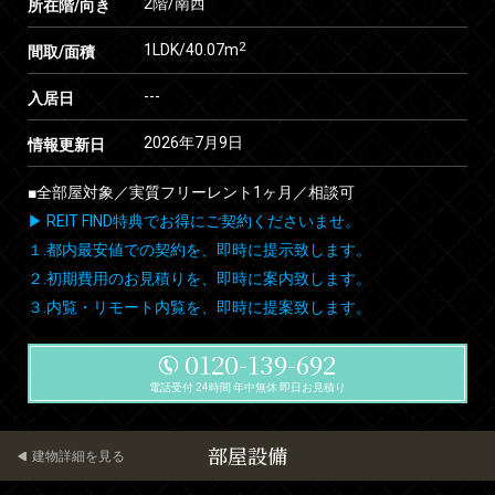
2階/南西
所在階/向き
2
1LDK/40.07m
間取/面積
---
入居日
2026年7月9日
情報更新日
■全部屋対象／実質フリーレント1ヶ月／相談可
▶ REIT FIND特典でお得にご契約くださいませ。
１.都内最安値での契約を、即時に提示致します。
２.初期費用のお見積りを、即時に案内致します。
３.内覧・リモート内覧を、即時に提案致します。
0120-139-692
電話受付 24時間 年中無休 即日お見積り
部屋設備
建物詳細を見る