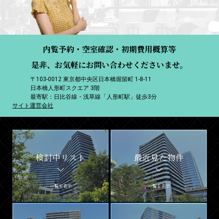
内覧予約・空室確認・初期費用概算等
是非、お気軽にお問い合わせくださいませ。
〒103-0012 東京都中央区日本橋堀留町 1-8-11
日本橋人形町スクエア 3階
最寄駅：日比谷線・浅草線「人形町駅」徒歩3分
サイト運営会社
検討中リスト
最近見た物件
一覧を表示
一覧を表示