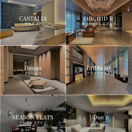
CASTALIA
ORCHID R
カスタリア
オーキッドレジデンス
Dimus
Brillia ist
ディームス
ブリリアイスト
SEASON FLATS
Due
シーズンフラッツ
ドゥーエ