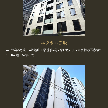
エクサム赤坂
■2026年6月竣工■溜池山王駅徒歩4分■総戸数20戸■東京都港区赤坂2-
18-16■地上5階 RC造