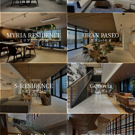
MYRIA RESIDENCE
GRAN PASEO
ミリアレジデンス
グランパセオ
S-RESIDENCE
Genovia
エスレジデンス
ジェノヴィア