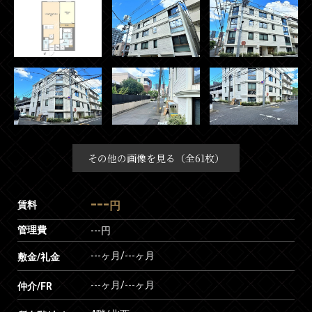
その他の画像を見る（全61枚）
---
賃料
円
管理費
---円
---ヶ月
/
---ヶ月
敷金/礼金
---ヶ月
/
---ヶ月
仲介/FR