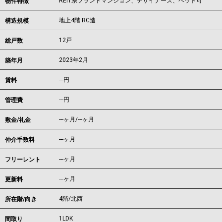
REIT系ブランドマンション、デザイナーズ、ペット可
物件特徴
地上4階 RC造
構造規模
12戸
総戸数
2023年2月
築年月
---
円
賃料
---円
管理費
---ヶ月
/
---ヶ月
敷金/礼金
---ヶ月
仲介手数料
---ヶ月
フリーレント
---ヶ月
更新料
4階/北西
所在階/向き
1LDK
間取り