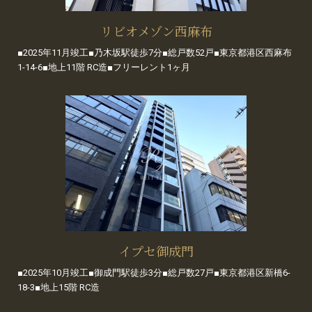
リビオメゾン西麻布
■2025年11月竣工■乃木坂駅徒歩7分■総戸数52戸■東京都港区西麻布
1-14-6■地上11階 RC造■フリーレント1ヶ月
イプセ御成門
■2025年10月竣工■御成門駅徒歩3分■総戸数27戸■東京都港区新橋6-
18-3■地上15階 RC造