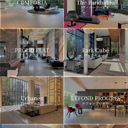
COMFORIA
The Parkhabio
コンフォリア
ザ・パークハビオ
PROUD FLAT
Park Cube
プラウドフラット
パークキューブ
Urbanex
LEFOND PROGRES
アーバネックス
ルフォンプログレ