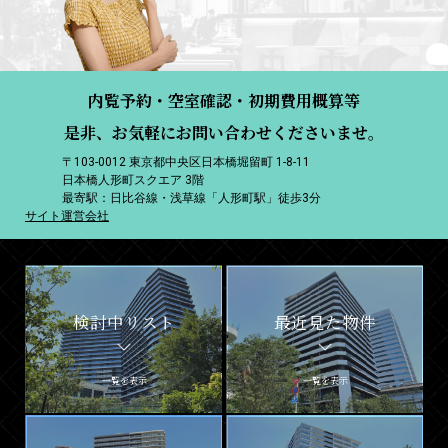
内覧予約・空室確認・初期費用概算等
是非、お気軽にお問い合わせくださいませ。
〒103-0012 東京都中央区日本橋堀留町 1-8-11
日本橋人形町スクエア 3階
最寄駅：日比谷線・浅草線「人形町駅」徒歩3分
サイト運営会社
検討中リスト
最近見た物件
一覧を表示
一覧を表示