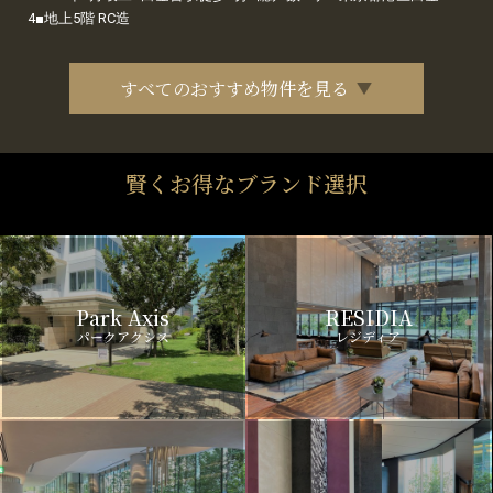
4■地上5階 RC造
すべてのおすすめ物件を見る
賢くお得なブランド選択
Park Axis
RESIDIA
パークアクシス
レジディア