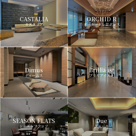
CASTALIA
ORCHID R
カスタリア
オーキッドレジデンス
Dimus
Brillia ist
ディームス
ブリリアイスト
SEASON FLATS
Due
シーズンフラッツ
ドゥーエ