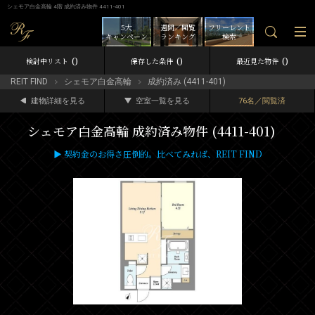
シェモア白金高輪 4階 成約済み物件 4411-401
5大
週間／閲覧
フリーレント
キャンペーン
ランキング
検索
0
0
0
検討中リスト
保存した条件
最近見た物件
REIT FIND
シェモア白金高輪
成約済み (4411-401)
建物詳細を見る
空室一覧を見る
76名／閲覧済
シェモア白金高輪 成約済み物件 (4411-401)
▶ 契約金のお得さ圧倒的。比べてみれば、REIT FIND