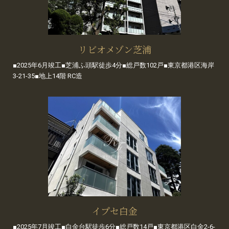
リビオメゾン芝浦
■2025年6月竣工■芝浦ふ頭駅徒歩4分■総戸数102戸■東京都港区海岸
3-21-35■地上14階 RC造
イプセ白金
■2025年7月竣工■白金台駅徒歩6分■総戸数14戸■東京都港区白金2-6-