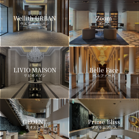
Wellith URBAN
Zoom
ウエリスアーバン
ズーム
LIVIO MAISON
Belle Face
リビオメゾン
ベルファース
GEOENT
Prime Bliss
ジオエント
プライムブリス