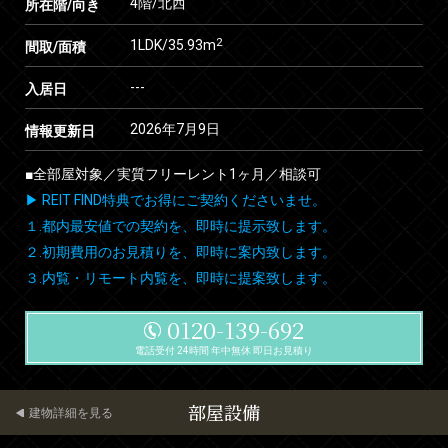
4階/北西
所在階/向き
2
1LDK/35.93m
間取/面積
---
入居日
2026年7月9日
情報更新日
■全部屋対象／実質フリーレント1ヶ月／相談可
▶ REIT FIND特典でお得にご契約くださいませ。
１.都内最安値での契約を、即時に提示致します。
２.初期費用のお見積りを、即時に案内致します。
３.内覧・リモート内覧を、即時に提案致します。
0120-139-692
電話受付 24時間 年中無休 即日お見積り
部屋設備
建物詳細を見る