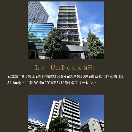
Ｌｅ ＵｎＤｅｕｘ南青山
■2025年9月竣工■外苑前駅徒歩5分■総戸数20戸■東京都港区南青山2-
31-6■地上11階 RC造■2026年3月15日迄フリーレント