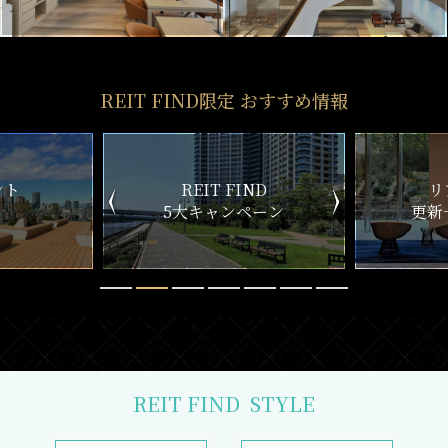
REIT FIND限定 おすすめ情報
ND
リアルタイム
新
ペーン
更新一覧チェック
REIT FIND
STYLE