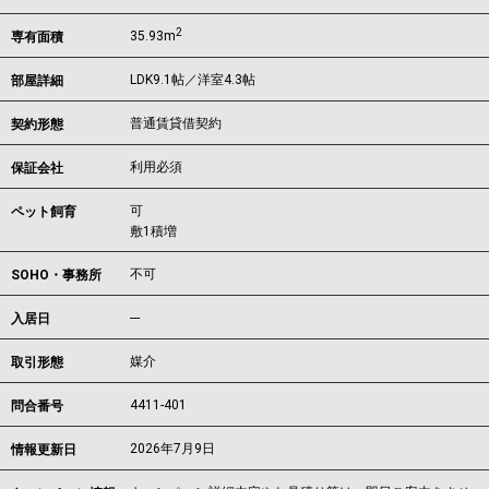
2
35.93m
専有面積
LDK9.1帖／洋室4.3帖
部屋詳細
普通賃貸借契約
契約形態
利用必須
保証会社
可
ペット飼育
敷1積増
不可
SOHO・事務所
---
入居日
媒介
取引形態
4411-401
問合番号
2026年7月9日
情報更新日