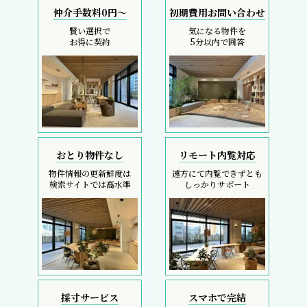
仲介手数料0円～
初期費用お問い合わせ
賢い選択で
気になる物件を
お得に契約
5分以内で回答
おとり物件なし
リモート内覧対応
物件情報の更新鮮度は
遠方にて内覧できずとも
検索サイトでは高水準
しっかりサポート
採寸サービス
スマホで完結