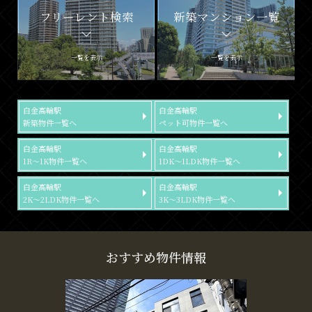
フリーレント検索
新築マンション一覧
一覧を表示
一覧を表示
白金高輪駅
白金高輪駅
新築物件一覧へ
ペット可物件一覧へ
白金高輪駅
白金高輪駅
1R～1K物件一覧へ
1DK～1LDK物件一覧へ
白金高輪駅
白金高輪駅
2K～2LDK物件一覧へ
3K～3LDK物件一覧へ
おすすめ物件情報