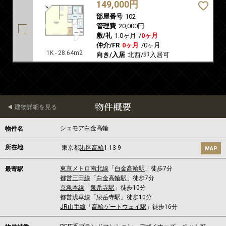
149,000円
部屋番号
102
管理費
20,000円
敷/礼
1.0ヶ月
/
0ヶ月
仲介/FR
0ヶ月
/
0ヶ月
1K - 28.64m2
向き/入居
北西/即入居可
物件概要
建物詳細を見る
シェモア白金高輪
物件名
所在地
東京都
港区
高輪
1-13-9
MAP
東京メトロ南北線
「
白金高輪駅
」徒歩7分
最寄駅
都営三田線
「
白金高輪駅
」徒歩7分
京急本線
「
泉岳寺駅
」徒歩10分
都営浅草線
「
泉岳寺駅
」徒歩10分
JR山手線
「
高輪ゲートウェイ駅
」徒歩16分