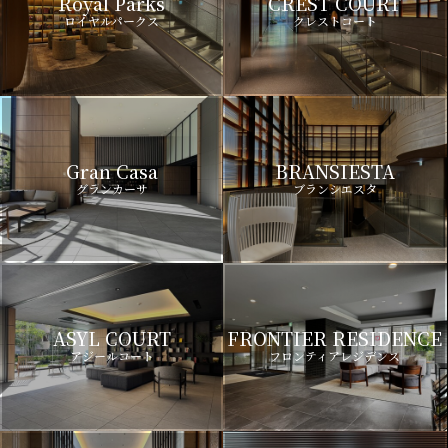
Royal Parks
CREST COURT
ロイヤルパークス
クレストコート
Gran Casa
BRANSIESTA
グランカーサ
ブランシエスタ
ASYL COURT
FRONTIER RESIDENCE
アジールコート
フロンティアレジデンス