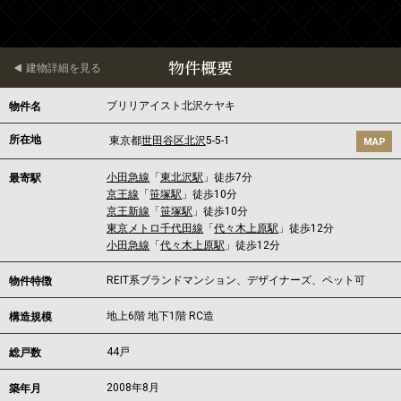
物件概要
建物詳細を見る
ブリリアイスト北沢ケヤキ
物件名
所在地
東京都
世田谷区
北沢
5-5-1
MAP
小田急線
「
東北沢駅
」徒歩7分
最寄駅
京王線
「
笹塚駅
」徒歩10分
京王新線
「
笹塚駅
」徒歩10分
東京メトロ千代田線
「
代々木上原駅
」徒歩12分
小田急線
「
代々木上原駅
」徒歩12分
REIT系ブランドマンション、デザイナーズ、ペット可
物件特徴
地上6階 地下1階 RC造
構造規模
44戸
総戸数
2008年8月
築年月