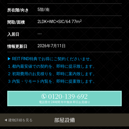
5階/南
所在階/向き
2
2LDK+WIC+SIC/64.77m
間取/面積
---
入居日
2026年7月11日
情報更新日
▶ REIT FIND特典でお得にご契約くださいませ。
１.都内最安値での契約を、即時に提示致します。
２.初期費用のお見積りを、即時に案内致します。
３.内覧・リモート内覧を、即時に提案致します。
0120-139-692
電話受付 24時間 年中無休 即日お見積り
部屋設備
建物詳細を見る