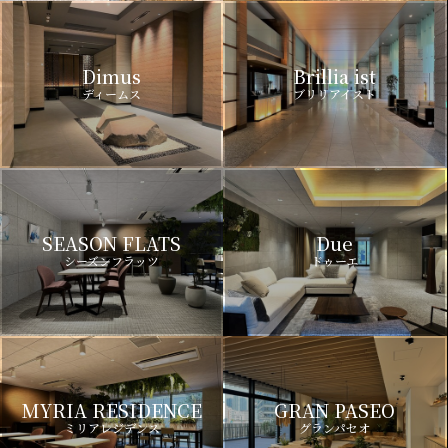
Dimus
Brillia ist
ディームス
ブリリアイスト
SEASON FLATS
Due
シーズンフラッツ
ドゥーエ
MYRIA RESIDENCE
GRAN PASEO
ミリアレジデンス
グランパセオ