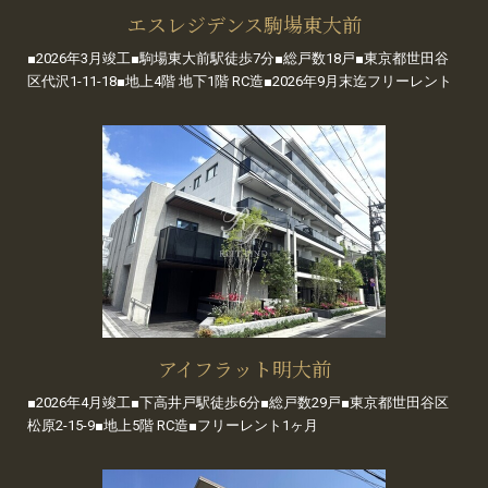
エスレジデンス駒場東大前
■2026年3月竣工■駒場東大前駅徒歩7分■総戸数18戸■東京都世田谷
区代沢1-11-18■地上4階 地下1階 RC造■2026年9月末迄フリーレント
アイフラット明大前
■2026年4月竣工■下高井戸駅徒歩6分■総戸数29戸■東京都世田谷区
松原2-15-9■地上5階 RC造■フリーレント1ヶ月