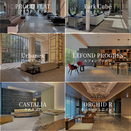
PROUD FLAT
Park Cube
プラウドフラット
パークキューブ
Urbanex
LEFOND PROGRES
アーバネックス
ルフォンプログレ
CASTALIA
ORCHID R
カスタリア
オーキッドレジデンス