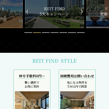
ND
リアルタイム
新
ペーン
更新一覧チェック
REIT FIND
STYLE
仲介手数料0円～
初期費用お問い合わせ
賢い選択で
気になる物件を
お得に契約
5分以内で回答