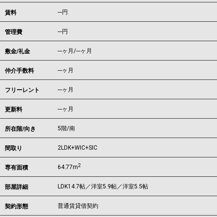
---
円
賃料
---円
管理費
---ヶ月
/
---ヶ月
敷金/礼金
---ヶ月
仲介手数料
---ヶ月
フリーレント
---ヶ月
更新料
5階/南
所在階/向き
2LDK+WIC+SIC
間取り
2
64.77m
専有面積
LDK14.7帖／洋室5.9帖／洋室5.5帖
部屋詳細
普通賃貸借契約
契約形態