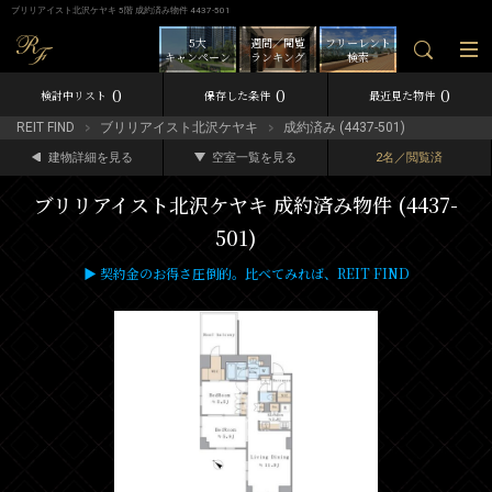
ブリリアイスト北沢ケヤキ 5階 成約済み物件 4437-501
5大
週間／閲覧
フリーレント
キャンペーン
ランキング
検索
0
0
0
検討中リスト
保存した条件
最近見た物件
REIT FIND
ブリリアイスト北沢ケヤキ
成約済み (4437-501)
建物詳細を見る
空室一覧を見る
2名／閲覧済
ブリリアイスト北沢ケヤキ 成約済み物件 (4437-
501)
▶ 契約金のお得さ圧倒的。比べてみれば、REIT FIND