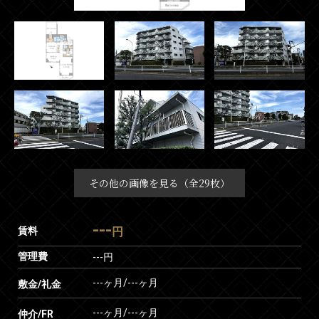
その他の画像を見る（全29枚）
---
賃料
円
管理費
---円
---ヶ月
/
---ヶ月
敷金/礼金
---ヶ月
/
---ヶ月
仲介/FR