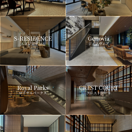
S-RESIDENCE
Genovia
エスレジデンス
ジェノヴィア
Royal Parks
CREST COURT
ロイヤルパークス
クレストコート