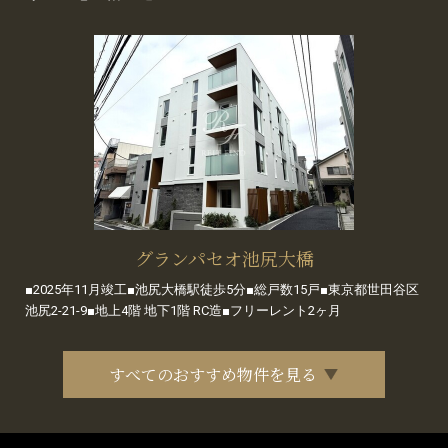
グランパセオ池尻大橋
■2025年11月竣工■池尻大橋駅徒歩5分■総戸数15戸■東京都世田谷区
池尻2-21-9■地上4階 地下1階 RC造■フリーレント2ヶ月
すべてのおすすめ物件を見る