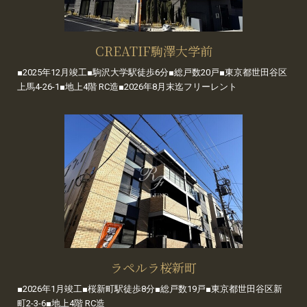
CREATIF駒澤大学前
■2025年12月竣工■駒沢大学駅徒歩6分■総戸数20戸■東京都世田谷区
上馬4-26-1■地上4階 RC造■2026年8月末迄フリーレント
ラペルラ桜新町
■2026年1月竣工■桜新町駅徒歩8分■総戸数19戸■東京都世田谷区新
町2-3-6■地上4階 RC造