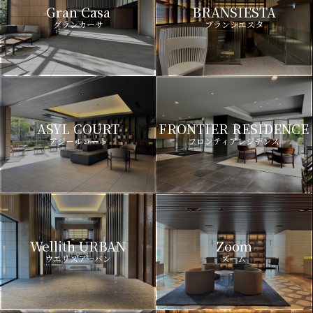
Gran Casa
BRANSIESTA
グランカーサ
ブランシエスタ
ASYL COURT
FRONTIER RESIDENCE
アジールコート
フロンティアレジデンス
Wellith URBAN
Zoom
ウエリスアーバン
ズーム