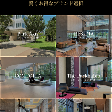
賢くお得なブランド選択
Park Axis
RESIDIA
パークアクシス
レジディア
COMFORIA
The Parkhabio
コンフォリア
ザ・パークハビオ