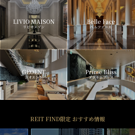
LIVIO MAISON
Belle Face
リビオメゾン
ベルファース
GEOENT
Prime Bliss
ジオエント
プライムブリス
REIT FIND限定 おすすめ情報