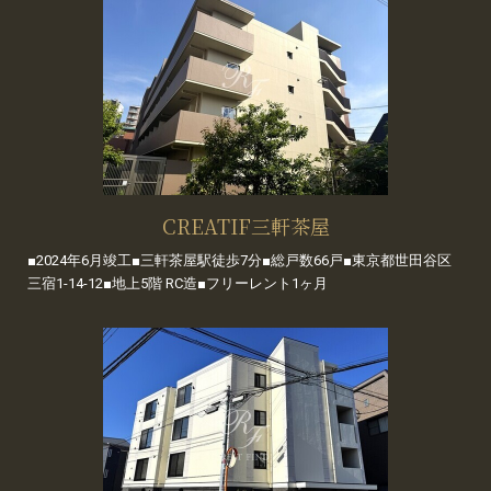
CREATIF三軒茶屋
■2024年6月竣工■三軒茶屋駅徒歩7分■総戸数66戸■東京都世田谷区
三宿1-14-12■地上5階 RC造■フリーレント1ヶ月