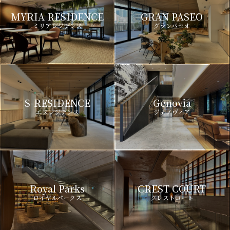
MYRIA RESIDENCE
GRAN PASEO
ミリアレジデンス
グランパセオ
S-RESIDENCE
Genovia
エスレジデンス
ジェノヴィア
Royal Parks
CREST COURT
ロイヤルパークス
クレストコート