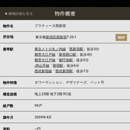
物件概要
建物詳細を見る
プラティーヌ西新宿
物件名
所在地
東京都
新宿区
西新宿
7-20-1
MAP
東京メトロ丸ノ内線
「
西新宿駅
」徒歩3分
最寄駅
都営大江戸線
「
新宿西口駅
」徒歩4分
都営大江戸線
「
都庁前駅
」徒歩5分
JR山手線
「
新宿駅
」徒歩6分
西武新宿線
「
西武新宿駅
」徒歩7分
タワーマンション、デザイナーズ、ペット可
物件特徴
地上33階 地下2階 RC造
構造規模
99戸
総戸数
2009年4月
築年月
---
円
賃料