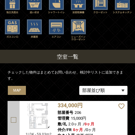
空室一覧
チェックした物件はまとめてお問い合わせ、検討中リストに追加できま
す。
MAP
MAP
MAP
MAP
334,000円
部屋番号
206
管理費
15,000円
敷/礼
2.0ヶ月
/
0ヶ月
仲介/FR
0ヶ月
/
0ヶ月
1LDK - 59.03m2