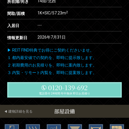
14階/北西
所在階/向き
2
1K+SIC/57.23m
間取/面積
---
入居日
2026年7月31日
情報更新日
▶ REIT FIND特典でお得にご契約くださいませ。
１.都内最安値での契約を、即時に提示致します。
２.初期費用のお見積りを、即時に案内致します。
３.内覧・リモート内覧を、即時に提案致します。
0120-139-692
電話受付 24時間 年中無休 即日お見積り
部屋設備
建物詳細を見る