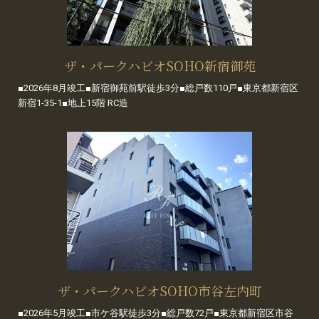
ザ・パークハビオSOHO新宿御苑
■2026年8月竣工■新宿御苑前駅徒歩3分■総戸数110戸■東京都新宿区
新宿1-35-1■地上15階 RC造
ザ・パークハビオSOHO市谷左内町
■2026年5月竣工■市ケ谷駅徒歩3分■総戸数72戸■東京都新宿区市谷