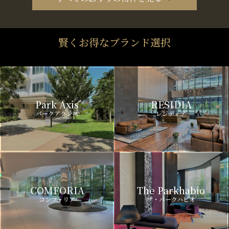
賢くお得なブランド選択
Park Axis
RESIDIA
パークアクシス
レジディア
COMFORIA
The Parkhabio
コンフォリア
ザ・パークハビオ