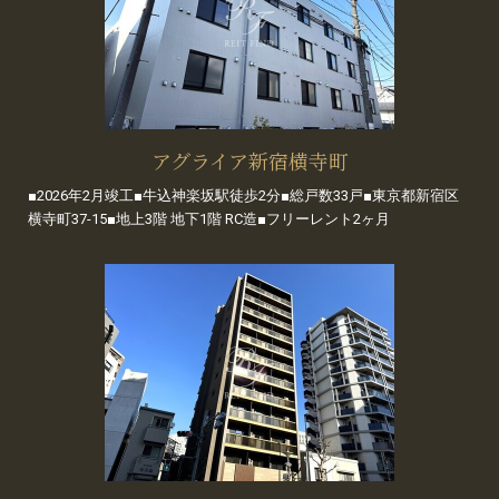
アグライア新宿横寺町
■2026年2月竣工■牛込神楽坂駅徒歩2分■総戸数33戸■東京都新宿区
横寺町37-15■地上3階 地下1階 RC造■フリーレント2ヶ月