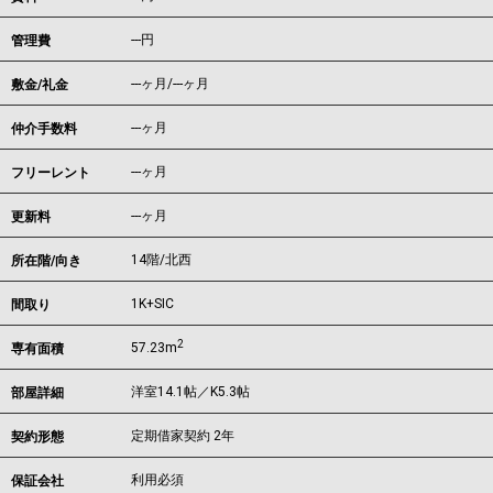
---円
管理費
---ヶ月
/
---ヶ月
敷金/礼金
---ヶ月
仲介手数料
---ヶ月
フリーレント
---ヶ月
更新料
14階/北西
所在階/向き
1K+SIC
間取り
2
57.23m
専有面積
洋室14.1帖／K5.3帖
部屋詳細
定期借家契約 2年
契約形態
利用必須
保証会社