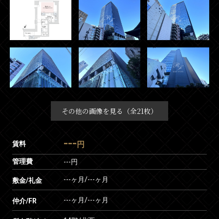
その他の画像を見る（全21枚）
---
賃料
円
管理費
---円
---ヶ月
/
---ヶ月
敷金/礼金
---ヶ月
/
---ヶ月
仲介/FR