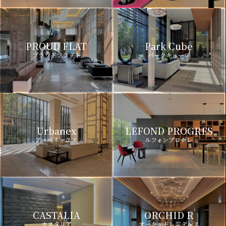
PROUD FLAT
Park Cube
プラウドフラット
パークキューブ
Urbanex
LEFOND PROGRES
アーバネックス
ルフォンプログレ
CASTALIA
ORCHID R
カスタリア
オーキッドレジデンス