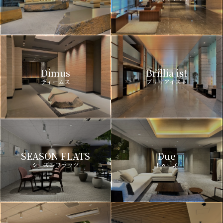
Dimus
Brillia ist
ディームス
ブリリアイスト
SEASON FLATS
Due
シーズンフラッツ
ドゥーエ