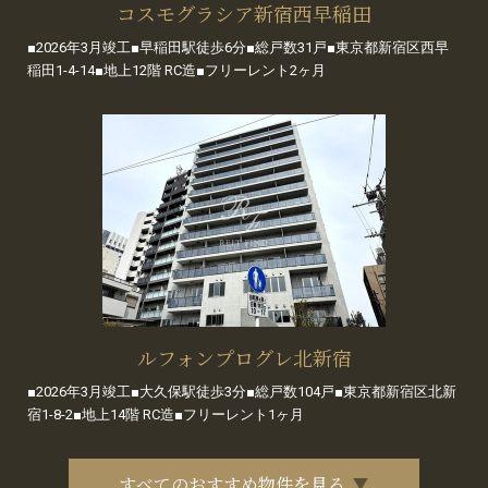
コスモグラシア新宿西早稲田
■2026年3月竣工■早稲田駅徒歩6分■総戸数31戸■東京都新宿区西早
稲田1-4-14■地上12階 RC造■フリーレント2ヶ月
ルフォンプログレ北新宿
■2026年3月竣工■大久保駅徒歩3分■総戸数104戸■東京都新宿区北新
宿1-8-2■地上14階 RC造■フリーレント1ヶ月
すべてのおすすめ物件を見る