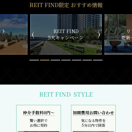
REIT FIND限定 おすすめ情報
ND
リアルタイム
新
ペーン
更新一覧チェック
REIT FIND
STYLE
仲介手数料0円～
初期費用お問い合わせ
賢い選択で
気になる物件を
お得に契約
5分以内で回答