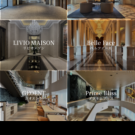
LIVIO MAISON
Belle Face
リビオメゾン
ベルファース
GEOENT
Prime Bliss
ジオエント
プライムブリス