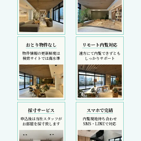
おとり物件なし
リモート内覧対応
物件情報の更新鮮度は
遠方にて内覧できずとも
検索サイトでは高水準
しっかりサポート
採寸サービス
スマホで完結
申込後は当社スタッフが
内覧現地待ち合わせ
お部屋を採寸致します
SMS・LINEで対応