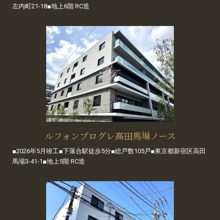
左内町21-18■地上6階 RC造
ルフォンプログレ高田馬場ノース
■2026年5月竣工■下落合駅徒歩5分■総戸数105戸■東京都新宿区高田
馬場3-41-1■地上5階 RC造