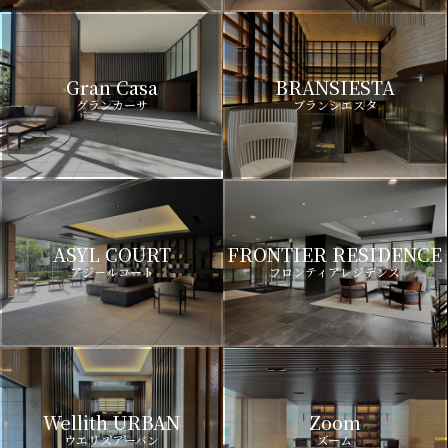
Gran Casa
BRANSIESTA
グランカーサ
ブランシエスタ
ASYL COURT
FRONTIER RESIDENCE
アジールコート
フロンティアレジデンス
Wellith URBAN
Zoom
ウエリスアーバン
ズーム