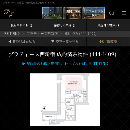
プラティーヌ西新宿 14階 成約済み物件 444-1409
5大
週間／閲覧
フリーレント
キャンペーン
ランキング
検索
0
0
0
検討中リスト
保存した条件
最近見た物件
REIT FIND
プラティーヌ西新宿
成約済み (444-1409)
建物詳細を見る
空室一覧を見る
6名／閲覧済
プラティーヌ西新宿 成約済み物件 (444-1409)
▶ 契約金のお得さ圧倒的。比べてみれば、REIT FIND