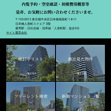
内覧予約・空室確認・初期費用概算等
是非、お気軽にお問い合わせくださいませ。
〒103-0012 東京都中央区日本橋堀留町 1-8-11
日本橋人形町スクエア 3階
最寄駅：日比谷線・浅草線「人形町駅」徒歩3分
サイト運営会社
検討中リスト
最近見た物件
一覧を表示
一覧を表示
フリーレント検索
新築マンション一覧
一覧を表示
一覧を表示