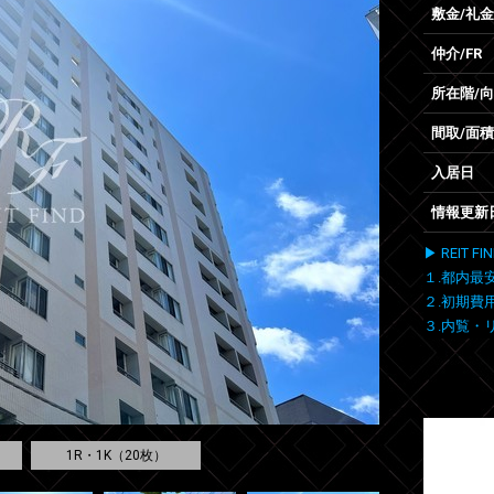
敷金/礼金
仲介/FR
所在階/
間取/面積
入居日
情報更新
▶ REIT
１.都内最
２.初期費
３.内覧・
1R・1K（20枚）