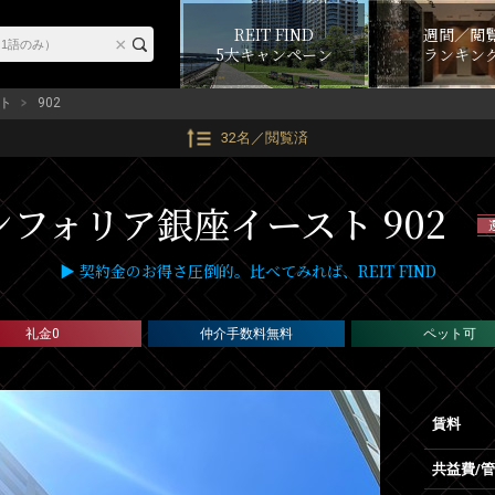
REIT FIND
週間／閲
5大キャンペーン
ランキン
ト
902
32名／閲覧済
ンフォリア銀座イースト 902
▶ 契約金のお得さ圧倒的。比べてみれば、REIT FIND
礼金0
仲介手数料無料
ペット可
賃料
共益費/