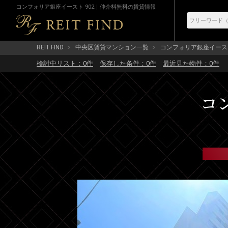
コンフォリア銀座イースト 902｜仲介料無料の賃貸情報
REIT FIND
中央区賃貸マンション一覧
コンフォリア銀座イース
検討中リスト：
0
件
保存した条件：
0
件
最近見た物件：
0
件
コ