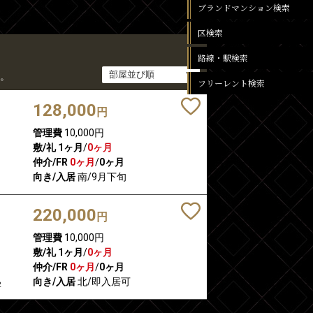
ブランドマンション検索
区検索
路線・駅検索
。
フリーレント検索
128,000
円
管理費
10,000円
敷/礼
1ヶ月
/
0ヶ月
仲介/FR
0ヶ月
/
0ヶ月
向き/入居
南/9月下旬
220,000
円
管理費
10,000円
敷/礼
1ヶ月
/
0ヶ月
仲介/FR
0ヶ月
/
0ヶ月
向き/入居
北/即入居可
2