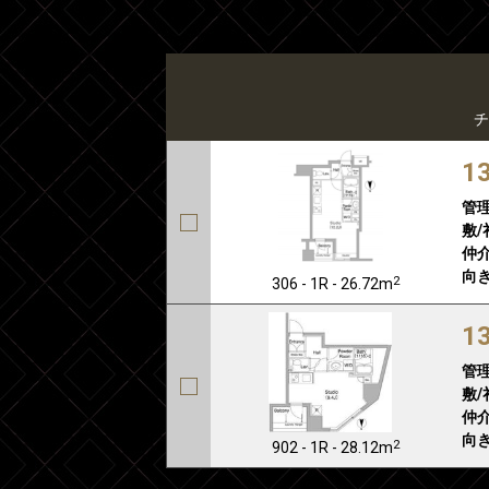
チ
1
管
敷/
仲介
向き
2
306 - 1R - 26.72m
1
管
敷/
仲介
向き
2
902 - 1R - 28.12m