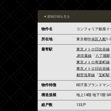
建物詳細を見る
物件名
コンフォリア銀座イ
所在地
東京都
中央区
入船
1-
最寄駅
東京メトロ日比谷線
JR京葉線
「
八丁堀駅
東京メトロ有楽町線
東京メトロ日比谷線
都営浅草線
「
宝町駅
物件特徴
REIT系ブランドマ
構造規模
地上14階 地下1階 S
総戸数
133戸