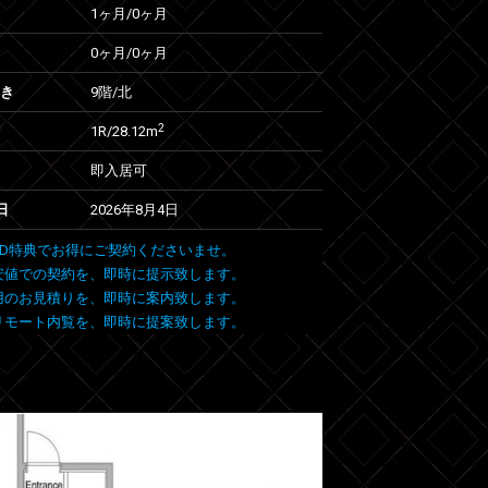
1ヶ月
/
0ヶ月
0ヶ月
/
0ヶ月
向き
9階/北
2
1R/28.12m
即入居可
日
2026年8月4日
 FIND特典でお得にご契約くださいませ。
安値での契約を、即時に提示致します。
用のお見積りを、即時に案内致します。
リモート内覧を、即時に提案致します。