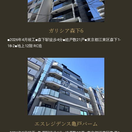
ガリシア森下6
■2026年4月竣工■森下駅徒歩4分■総戸数21戸■東京都江東区森下1-
18-2■地上12階 RC造
エスレジデンス亀戸バーム