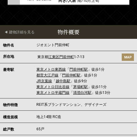
向き/入居
南/10月上旬
物件概要
建物詳細を見る
ジオエント門前仲町
物件名
所在地
東京都
江東区
門前仲町
1-7-13
MAP
東京メトロ東西線
「
門前仲町駅
」徒歩1分
最寄駅
都営大江戸線
「
門前仲町駅
」徒歩1分
JR京葉線
「
越中島駅
」徒歩9分
東京メトロ日比谷線
「
茅場町駅
」徒歩11分
東京メトロ半蔵門線
「
清澄白河駅
」徒歩13分
REIT系ブランドマンション、デザイナーズ
物件特徴
地上14階 RC造
構造規模
65戸
総戸数