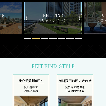
ND
リアルタイム
新
ペーン
更新一覧チェック
REIT FIND
STYLE
仲介手数料0円～
初期費用お問い合わせ
賢い選択で
気になる物件を
お得に契約
5分以内で回答