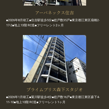
アーバネックス住吉
■2026年8月竣工■住吉駅徒歩5分■総戸数35戸■東京都江東区扇橋2-
17-2■地上13階 RC造■フリーレント2ヶ月
プライムブリス森下スタジオ
■2026年1月竣工■菊川駅徒歩4分■総戸数16戸■東京都江東区森下4-
11-10■地上10階 RC造■フリーレント1ヶ月