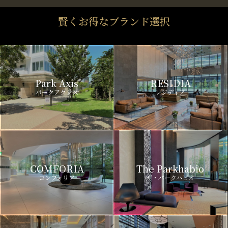
賢くお得なブランド選択
Park Axis
RESIDIA
パークアクシス
レジディア
COMFORIA
The Parkhabio
コンフォリア
ザ・パークハビオ