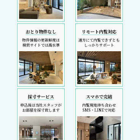
おとり物件なし
リモート内覧対応
物件情報の更新鮮度は
遠方にて内覧できずとも
検索サイトでは高水準
しっかりサポート
採寸サービス
スマホで完結
申込後は当社スタッフが
内覧現地待ち合わせ
お部屋を採寸致します
SMS・LINEで対応