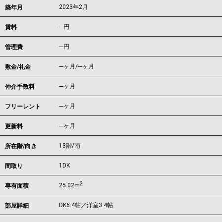
2023年2月
築年月
---
円
賃料
---円
管理費
---ヶ月
/
---ヶ月
敷金/礼金
---ヶ月
仲介手数料
---ヶ月
フリーレント
---ヶ月
更新料
13階/南
所在階/向き
1DK
間取り
2
25.02m
専有面積
DK6.4帖／洋室3.4帖
部屋詳細