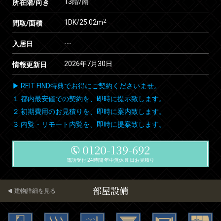
13階/南
所在階/向き
2
1DK/25.02m
間取/面積
---
入居日
2026年7月30日
情報更新日
▶ REIT FIND特典でお得にご契約くださいませ。
１.都内最安値での契約を、即時に提示致します。
２.初期費用のお見積りを、即時に案内致します。
３.内覧・リモート内覧を、即時に提案致します。
0120-139-692
電話受付 24時間 年中無休 即日お見積り
部屋設備
建物詳細を見る