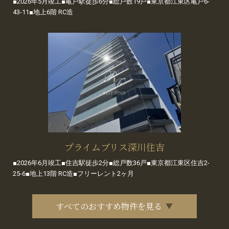
■2026年5月竣工■亀戸駅徒歩6分■総戸数19戸■東京都江東区亀戸6-
43-11■地上6階 RC造
プライムブリス深川住吉
■2026年6月竣工■住吉駅徒歩2分■総戸数36戸■東京都江東区住吉2-
25-6■地上13階 RC造■フリーレント2ヶ月
すべてのおすすめ物件を見る