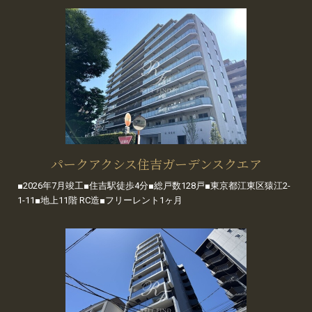
パークアクシス住吉ガーデンスクエア
■2026年7月竣工■住吉駅徒歩4分■総戸数128戸■東京都江東区猿江2-
1-11■地上11階 RC造■フリーレント1ヶ月