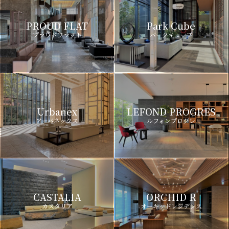
PROUD FLAT
Park Cube
プラウドフラット
パークキューブ
Urbanex
LEFOND PROGRES
アーバネックス
ルフォンプログレ
CASTALIA
ORCHID R
カスタリア
オーキッドレジデンス