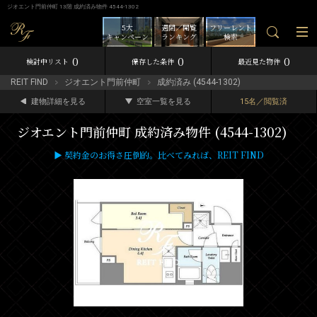
ジオエント門前仲町 13階 成約済み物件 4544-1302
5大
週間／閲覧
フリーレント
キャンペーン
ランキング
検索
0
0
0
検討中リスト
保存した条件
最近見た物件
REIT FIND
ジオエント門前仲町
成約済み (4544-1302)
建物詳細を見る
空室一覧を見る
15名／閲覧済
ジオエント門前仲町 成約済み物件 (4544-1302)
▶ 契約金のお得さ圧倒的。比べてみれば、REIT FIND