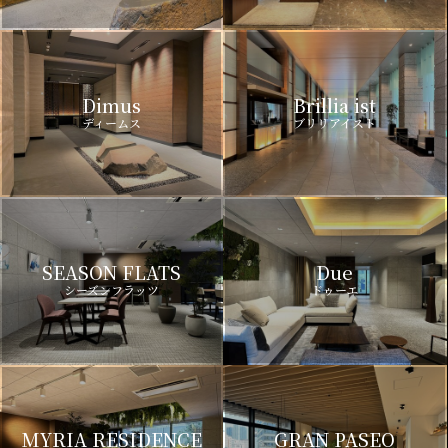
Dimus
Brillia ist
ディームス
ブリリアイスト
SEASON FLATS
Due
シーズンフラッツ
ドゥーエ
MYRIA RESIDENCE
GRAN PASEO