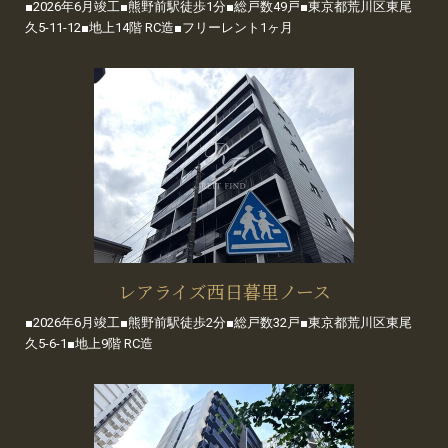
■2026年6月竣工■熊野前駅徒歩1分■総戸数49戸■東京都荒川区東尾
久5-11-12■地上14階 RC造■フリーレント1ヶ月
レアライズ西日暮里ノース
■2026年6月竣工■熊野前駅徒歩2分■総戸数32戸■東京都荒川区東尾
久5-6-1■地上9階 RC造