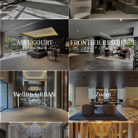
ASYL COURT
FRONTIER RESIDENCE
アジールコート
フロンティアレジデンス
Wellith URBAN
Zoom
ウエリスアーバン
ズーム