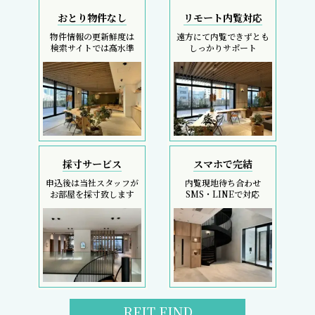
おとり物件なし
リモート内覧対応
物件情報の更新鮮度は
遠方にて内覧できずとも
検索サイトでは高水準
しっかりサポート
採寸サービス
スマホで完結
申込後は当社スタッフが
内覧現地待ち合わせ
お部屋を採寸致します
SMS・LINEで対応
REIT FIND