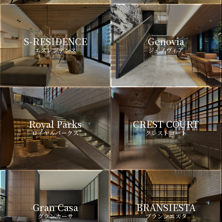
S-RESIDENCE
Genovia
エスレジデンス
ジェノヴィア
Royal Parks
CREST COURT
ロイヤルパークス
クレストコート
Gran Casa
BRANSIESTA
グランカーサ
ブランシエスタ