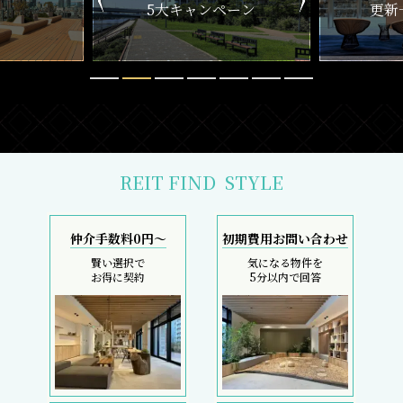
ペーン
更新一覧チェック
REIT FIND
STYLE
仲介手数料0円～
初期費用お問い合わせ
賢い選択で
気になる物件を
お得に契約
5分以内で回答