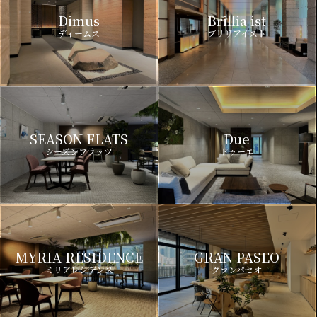
Dimus
Brillia ist
ディームス
ブリリアイスト
SEASON FLATS
Due
シーズンフラッツ
ドゥーエ
MYRIA RESIDENCE
GRAN PASEO
ミリアレジデンス
グランパセオ