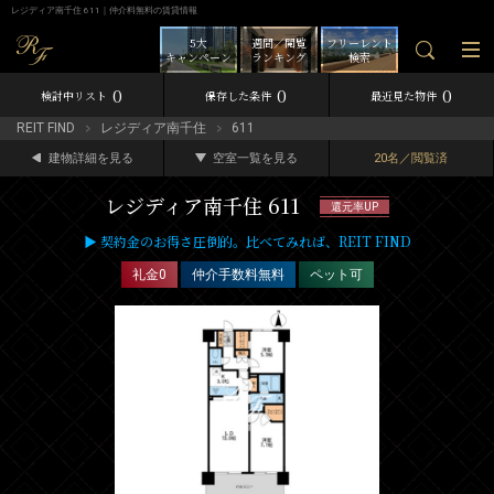
レジディア南千住 611｜仲介料無料の賃貸情報
5大
週間／閲覧
フリーレント
キャンペーン
ランキング
検索
0
0
0
検討中リスト
保存した条件
最近見た物件
REIT FIND
レジディア南千住
611
建物詳細を見る
空室一覧を見る
20名／閲覧済
レジディア南千住 611
還元率UP
▶ 契約金のお得さ圧倒的。比べてみれば、REIT FIND
礼金0
仲介手数料無料
ペット可