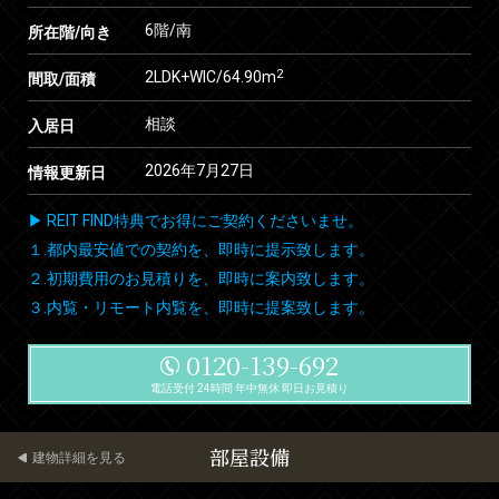
6階/南
所在階/向き
2
2LDK+WIC/64.90m
間取/面積
相談
入居日
2026年7月27日
情報更新日
▶ REIT FIND特典でお得にご契約くださいませ。
１.都内最安値での契約を、即時に提示致します。
２.初期費用のお見積りを、即時に案内致します。
３.内覧・リモート内覧を、即時に提案致します。
0120-139-692
電話受付 24時間 年中無休 即日お見積り
部屋設備
建物詳細を見る