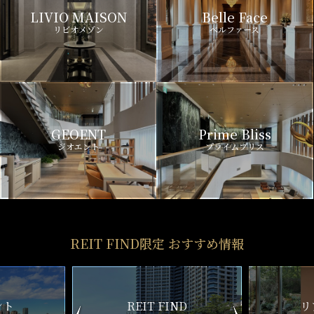
LIVIO MAISON
Belle Face
リビオメゾン
ベルファース
GEOENT
Prime Bliss
ジオエント
プライムブリス
REIT FIND限定 おすすめ情報
ND
リアルタイム
新