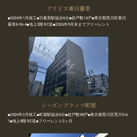
アリビス東日暮里
■2026年1月竣工■日暮里駅徒歩6分■総戸数14戸■東京都荒川区東日
暮里6-36-4■地上5階 RC造■2026年9月末までフリーレント
シーズンフラッツ町屋
■2026年3月竣工■町屋駅徒歩6分■総戸数38戸■東京都荒川区荒川5-6-
1■地上8階 RC造■フリーレント2ヶ月