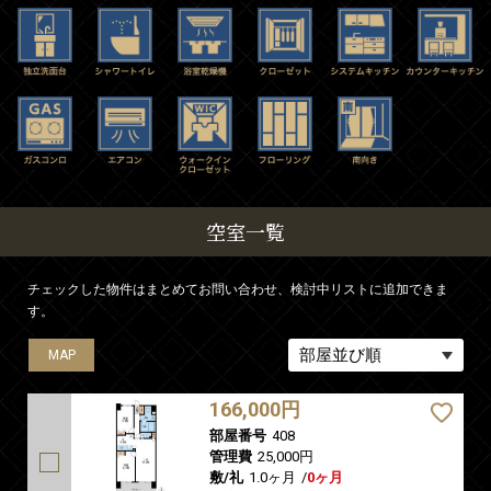
空室一覧
チェックした物件はまとめてお問い合わせ、検討中リストに追加できま
す。
MAP
MAP
MAP
MAP
MAP
MAP
MAP
166,000円
部屋番号
408
管理費
25,000円
敷/礼
1.0ヶ月
/
0ヶ月