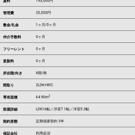
195,000
円
賃料
25,000円
管理費
1ヶ月
/
0ヶ月
敷金/礼金
0ヶ月
仲介手数料
0ヶ月
フリーレント
0ヶ月
更新料
6階/南
所在階/向き
2LDK+WIC
間取り
2
64.90m
専有面積
LDK16帖／洋室7.1帖／洋室5.3帖
部屋詳細
定期借家契約 3年
契約形態
利用必須
保証会社