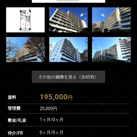
その他の画像を見る（全85枚）
195,000
賃料
円
管理費
25,000円
1ヶ月
/
0ヶ月
敷金/礼金
0ヶ月
/
0ヶ月
仲介/FR