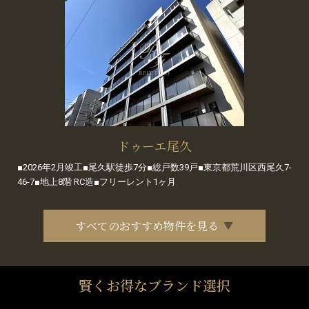
ドゥーエ尾久
■2026年2月竣工■尾久駅徒歩7分■総戸数39戸■東京都荒川区西尾久7-
46-7■地上8階 RC造■フリーレント1ヶ月
すべてのおすすめ物件を見る
賢くお得なブランド選択