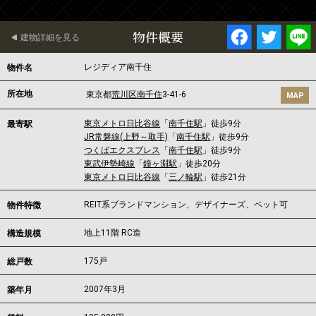
物件概要
建物詳細を見る
レジディア南千住
物件名
所在地
東京都
荒川区
南千住
3-41-6
MAP
東京メトロ日比谷線
「
南千住駅
」徒歩9分
最寄駅
JR常磐線(上野～取手)
「
南千住駅
」徒歩9分
つくばエクスプレス
「
南千住駅
」徒歩9分
東武伊勢崎線
「
鐘ヶ淵駅
」徒歩20分
東京メトロ日比谷線
「
三ノ輪駅
」徒歩21分
REIT系ブランドマンション、デザイナーズ、ペット可
物件特徴
地上11階 RC造
構造規模
175戸
総戸数
2007年3月
築年月