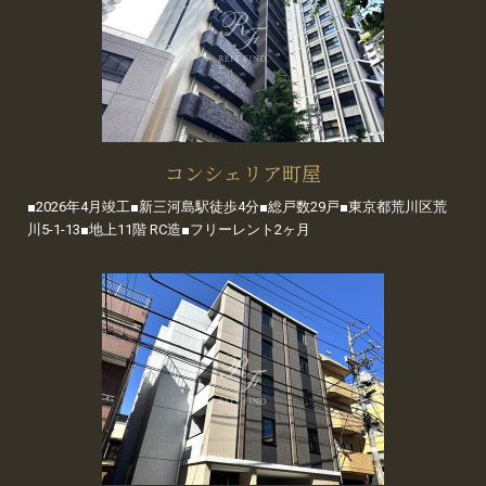
コンシェリア町屋
■2026年4月竣工■新三河島駅徒歩4分■総戸数29戸■東京都荒川区荒
川5-1-13■地上11階 RC造■フリーレント2ヶ月