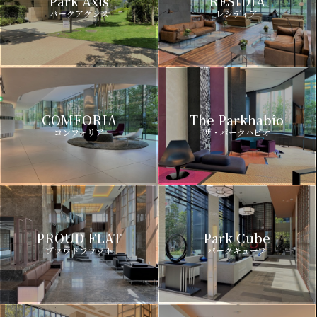
Park Axis
RESIDIA
パークアクシス
レジディア
COMFORIA
The Parkhabio
コンフォリア
ザ・パークハビオ
PROUD FLAT
Park Cube
プラウドフラット
パークキューブ