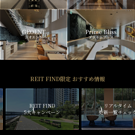
GEOENT
Prime Bliss
ジオエント
プライムブリス
REIT FIND限定 おすすめ情報
ND
リアルタイム
新
ペーン
更新一覧チェック