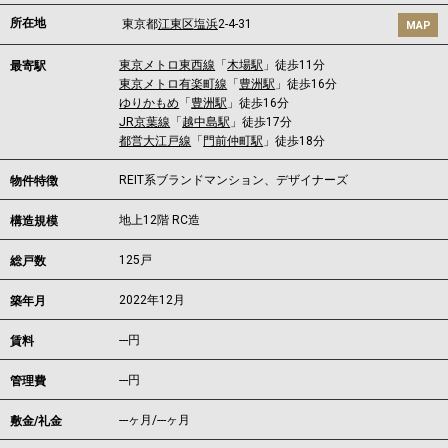
所在地
東京都
江東区
塩浜
2-4-31
MAP
東京メトロ東西線
「
木場駅
」徒歩11分
最寄駅
東京メトロ有楽町線
「
豊洲駅
」徒歩16分
ゆりかもめ
「
豊洲駅
」徒歩16分
JR京葉線
「
越中島駅
」徒歩17分
都営大江戸線
「
門前仲町駅
」徒歩18分
REIT系ブランドマンション、デザイナーズ
物件特徴
地上12階 RC造
構造規模
125戸
総戸数
2022年12月
築年月
---
円
賃料
---円
管理費
---ヶ月
/
---ヶ月
敷金/礼金