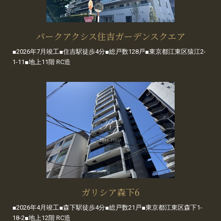
パークアクシス住吉ガーデンスクエア
■2026年7月竣工■住吉駅徒歩4分■総戸数128戸■東京都江東区猿江2-
1-11■地上11階 RC造
ガリシア森下6
■2026年4月竣工■森下駅徒歩4分■総戸数21戸■東京都江東区森下1-
18-2■地上12階 RC造