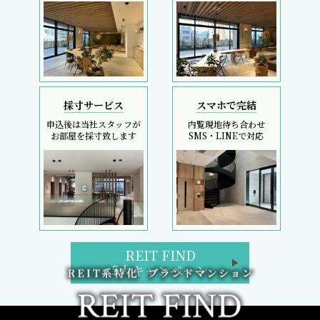
採寸サービス
スマホで完結
申込後は当社スタッフが
内覧現地待ち合わせ
お部屋を採寸致します
SMS・LINEで対応
REIT FIND
5大キャンペーン