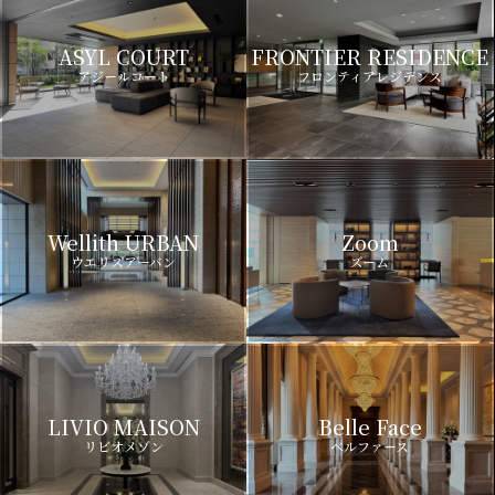
ASYL COURT
FRONTIER RESIDENCE
アジールコート
フロンティアレジデンス
Wellith URBAN
Zoom
ウエリスアーバン
ズーム
LIVIO MAISON
Belle Face
リビオメゾン
ベルファース