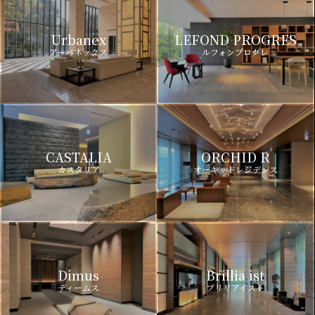
Urbanex
LEFOND PROGRES
アーバネックス
ルフォンプログレ
CASTALIA
ORCHID R
カスタリア
オーキッドレジデンス
Dimus
Brillia ist
ディームス
ブリリアイスト