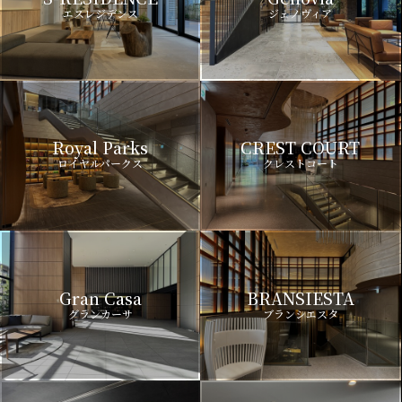
エスレジデンス
ジェノヴィア
Royal Parks
CREST COURT
ロイヤルパークス
クレストコート
Gran Casa
BRANSIESTA
グランカーサ
ブランシエスタ