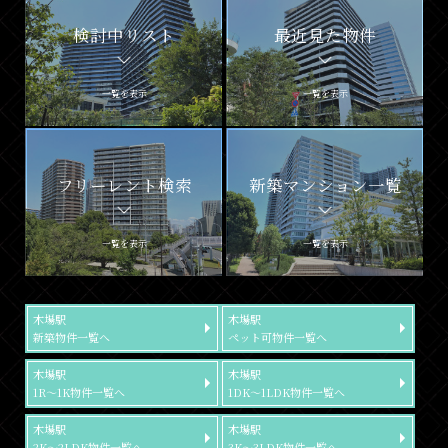
検討中リスト
最近見た物件
一覧を表示
一覧を表示
フリーレント検索
新築マンション一覧
一覧を表示
一覧を表示
木場駅
木場駅
新築物件一覧へ
ペット可物件一覧へ
木場駅
木場駅
1R～1K物件一覧へ
1DK～1LDK物件一覧へ
木場駅
木場駅
2K～2LDK物件一覧へ
3K～3LDK物件一覧へ