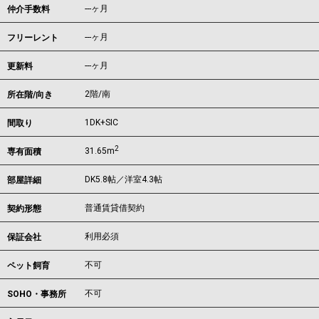
---ヶ月
仲介手数料
---ヶ月
フリーレント
---ヶ月
更新料
2階/南
所在階/向き
1DK+SIC
間取り
2
31.65m
専有面積
DK5.8帖／洋室4.3帖
部屋詳細
普通賃貸借契約
契約形態
利用必須
保証会社
不可
ペット飼育
不可
SOHO・事務所