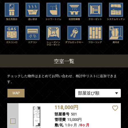
空室一覧
チェックした物件はまとめてお問い合わせ、検討中リストに追加できま
す。
MAP
MAP
MAP
118,000円
部屋番号
501
管理費
15,000円
敷/礼
1.0ヶ月
/
0ヶ月