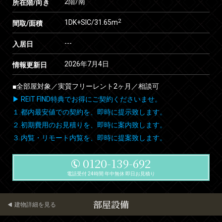
2階/南
所在階/向き
2
1DK+SIC/31.65m
間取/面積
---
入居日
2026年7月4日
情報更新日
■全部屋対象／実質フリーレント2ヶ月／相談可
▶ REIT FIND特典でお得にご契約くださいませ。
１.都内最安値での契約を、即時に提示致します。
２.初期費用のお見積りを、即時に案内致します。
３.内覧・リモート内覧を、即時に提案致します。
0120-139-692
電話受付 24時間 年中無休 即日お見積り
部屋設備
建物詳細を見る