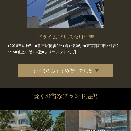
プライムブリス深川住吉
■2026年6月竣工■住吉駅徒歩2分■総戸数36戸■東京都江東区住吉2-
25-6■地上13階 RC造■フリーレント2ヶ月
すべてのおすすめ物件を見る
賢くお得なブランド選択