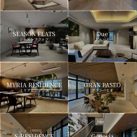
SEASON FLATS
Due
シーズンフラッツ
ドゥーエ
MYRIA RESIDENCE
GRAN PASEO
ミリアレジデンス
グランパセオ
S-RESIDENCE
Genovia