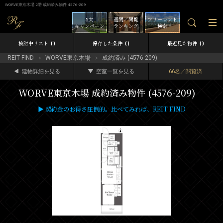
WORVE東京木場 2階 成約済み物件 4576-209
5大
週間／閲覧
フリーレント
キャンペーン
ランキング
検索
0
0
0
検討中リスト
保存した条件
最近見た物件
REIT FIND
WORVE東京木場
成約済み (4576-209)
建物詳細を見る
空室一覧を見る
66名／閲覧済
WORVE東京木場 成約済み物件 (4576-209)
▶ 契約金のお得さ圧倒的。比べてみれば、REIT FIND