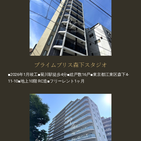
プライムブリス森下スタジオ
■2026年1月竣工■菊川駅徒歩4分■総戸数16戸■東京都江東区森下4-
11-10■地上10階 RC造■フリーレント1ヶ月