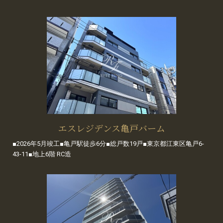
エスレジデンス亀戸バーム
■2026年5月竣工■亀戸駅徒歩6分■総戸数19戸■東京都江東区亀戸6-
43-11■地上6階 RC造