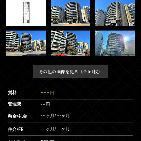
その他の画像を見る（全161枚）
---
賃料
円
管理費
---円
---ヶ月
/
---ヶ月
敷金/礼金
---ヶ月
/
---ヶ月
仲介/FR