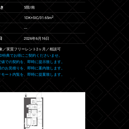
向き
5階/南
2
1DK+SIC/31.65m
---
日
2026年6月16日
象／実質フリーレント2ヶ月／相談可
 FIND特典でお得にご契約くださいませ。
安値での契約を、即時に提示致します。
用のお見積りを、即時に案内致します。
リモート内覧を、即時に提案致します。