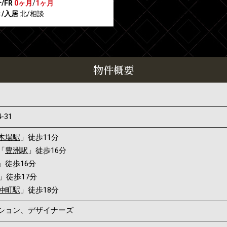
/FR
0ヶ月
/
1ヶ月
/入居
北/相談
物件概要
4-31
木場駅
」徒歩11分
「
豊洲駅
」徒歩16分
」徒歩16分
」徒歩17分
仲町駅
」徒歩18分
ンション、デザイナーズ