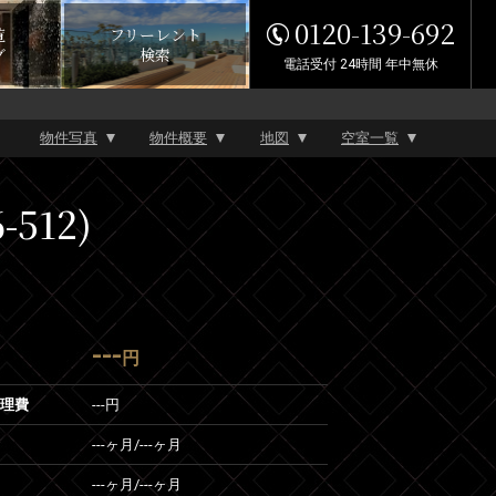
0120-139-692
覧
フリーレント
グ
検索
電話受付 24時間 年中無休
物件写真
物件概要
地図
空室一覧
512)
---
円
管理費
---円
---ヶ月
/
---ヶ月
---ヶ月
/
---ヶ月