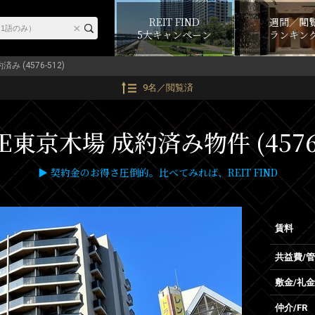
REIT FIND
週間／閲
5大キャンペーン
ランキン
済み (4576-512)
9名／閲覧済
E東京木場 成約済み物件 (4576-
▶ 契約金のお得さ圧倒的。比べてみれば、REIT FIND
賃料
共益費/
敷金/礼金
仲介/FR