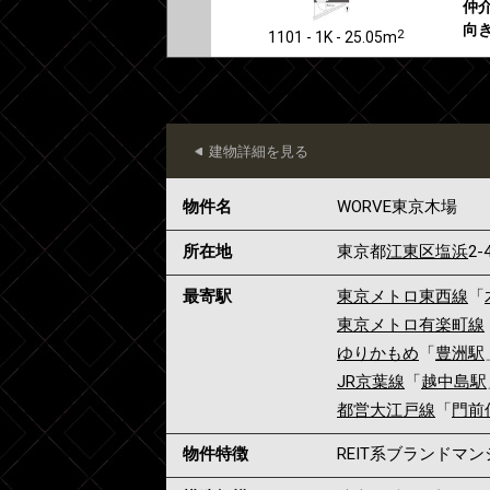
仲介
向き
2
1101 - 1K - 25.05m
建物詳細を見る
物件名
WORVE東京木場
所在地
東京都
江東区
塩浜
2-
最寄駅
東京メトロ東西線
「
東京メトロ有楽町線
ゆりかもめ
「
豊洲駅
JR京葉線
「
越中島駅
都営大江戸線
「
門前
物件特徴
REIT系ブランドマ