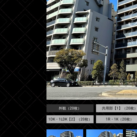
外観（20枚）
共用部【1】（20枚
1DK・1LDK【2】（20枚）
1R・1K（20枚）