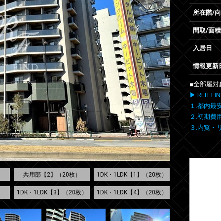
所在階/
間取/面積
入居日
情報更新
■全部屋対
▶ REIT
１.都内最
２.初期費
３.内覧・
）
共用部【2】（20枚）
1DK・1LDK【1】（20枚）
1DK・1LDK【3】（20枚）
1DK・1LDK【4】（20枚）