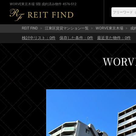
WORVE東京木場 5階 成約済み物件 4576-512
REIT FIND
江東区賃貸マンション一覧
WORVE東京木場
成約
検討中リスト：
0
件
保存した条件：
0
件
最近見た物件：
0
件
WORV