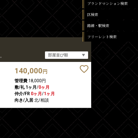
ブランドマンション検索
区検索
路線・駅検索
フリーレント検索
。
140,000
円
管理費
18,000円
敷/礼
1ヶ月
/
0ヶ月
仲介/FR
0ヶ月
/
1ヶ月
向き/入居
北/相談