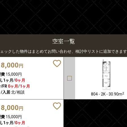
空室一覧
ェックした物件はまとめてお問い合わせ、検討中リストに追加できます
18,000
円
理費
15,000円
礼
1ヶ月
/
0ヶ月
/FR
0ヶ月
/
1ヶ月
/入居
北/相談
2
804 - 2K - 30.90m
18,000
円
理費
15,000円
礼
1ヶ月
/
0ヶ月