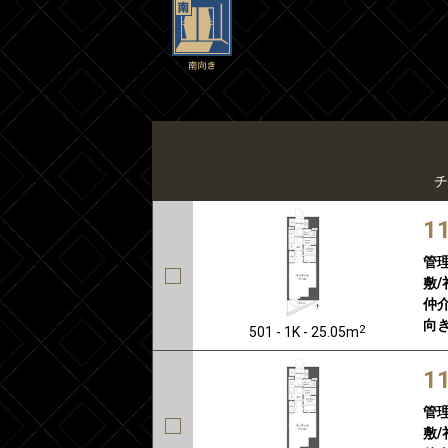
チ
1
管
敷/
仲介
向き
2
501 - 1K - 25.05m
1
管
敷/