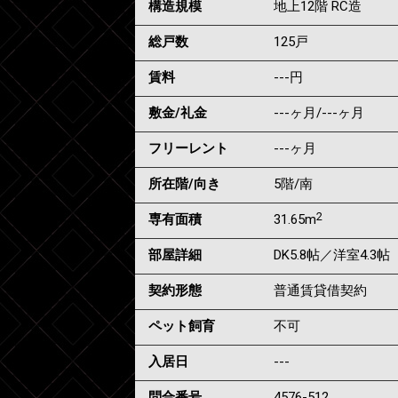
構造規模
地上12階 RC造
総戸数
125戸
賃料
---
円
敷金/礼金
---ヶ月
/
---ヶ月
フリーレント
---ヶ月
所在階/向き
5階/南
2
専有面積
31.65m
部屋詳細
DK5.8帖／洋室4.3帖
契約形態
普通賃貸借契約
ペット飼育
不可
入居日
---
問合番号
4576-512